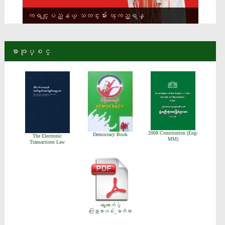
ကရင္ျပည္နယ္ သတင္းမ်ား ၾကည့္ရန္
စာအုပ္စင္
2008 Constitution (Eng-
Democracy Book
The Electronic
MM)
Transactions Law
ရွေးကောက်ပွဲ
ကြေညာစာတမ်း_မာတိကာ