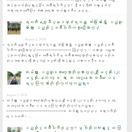
================================= ဩဂုတ္ ၅၊ ေလးမ်က္ႏွာ ျပည္ေ
ထာင္စုႀကံ့ခိုင္ေရးႏွင့္ဖြံ႕ၿဖိဳးေရးပါတီဥကၠ႒ ဦးခင္ရီ၏ လမ္းၫႊန္ခ်က္
အရ ေရေဘးႀကဳံေတြ႕ခံစားေနရေသာ ေလးမ်က္ႏွာၿမိဳ႕နယ္မွ …
ေရႀကီးနစ္ျမဳပ္မႈဒဏ္ခံရသည့္ ေက်း႐ြာမ်ားရွိ ျပည္သူ
မ်ားအား ျပည္ခိုင္ၿဖိဳးပါတီက ကူညီေထာက္ပံ့
August 5, 2026
ေရႀကီးနစ္ျမဳပ္မႈဒဏ္ခံရသည့္ ေက်း႐ြာမ်ားရွိ ျပည္သူမ်ားအား ျပည္ခိုင္ၿဖိဳး
ပါတီက ကူညီေထာက္ပံ့ ================= ဩဂုတ္ ၅၊ ဟသၤာတ ျပည္ေထာ
င္စုႀကံ့ခိုင္ေရးႏွင့္ဖြံ႕ၿဖိဳးေရးပါတီမွ အမ်ိဳးသားလႊတ္ေတာ္ကိုယ္စားလွယ္ ဗဟိုအ
လုပ္အမႈေဆာင္ ဦးေအာင္တင္ျမင့္၏ ဦးေဆာင္မႈႏွင့္ ဟသၤာတၿမိဳ႕နယ္ …
ေလးမ်က္ႏွာ ျပည္သူ႔လႊတ္ေတာ္ကိုယ္စားလွယ္ ဦးျမင့္စိုး၊ (ျ
မင့္စိုး-နတလ) ၊ ေရ ေဘး သင့္ေနေသာ ၿမိဳ႕ေပၚ
ရပ္ ကြက္ မ်ားကို လိုက္လံၾကည့္ရႈ။
August 5, 2026
ေလးမ်က္ႏွာ ျပည္သူ႔လႊတ္ေတာ္ကိုယ္စားလွယ္ ဦးျမင့္စိုး၊ (ျမင့္စိုး-နတလ) ၊ ေရေ
ဘးသင့္ေနေသာ ၿမိဳ႕ေပၚ ရပ္ကြက္ မ်ားကို လိုက္လံၾကည့္ရႈ။ 
============================= ေလးမ်က္ႏွာ ၾသဂုတ္ ၄ ဧရာဝတီတို
င္းေဒသႀကီး၊ …
ျပည္ခိုင္ၿဖိဳးပါတီဒုဥကၠ႒မွ ဝါဆိုသကၤန္းႏွင့္ လႉ ဖြ