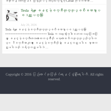
အဖိုးတန္သတၱဳေတြနဲ႔ မြမ္းမံျပင္ဆင္ေပးေလ့ရွိတဲ့ Caviar ကုမၸဏီဟာ …
Tesla ရဲ႕‌ေျခနင္းမဲ့စက္ဘီးထုတ္လုပ္ၿပီးခဏမွာပ
စၥည္းျပတ္သြား
July 20, 2026
Tesla ရဲ႕‌ေျခနင္းမဲ့စက္ဘီးထုတ္လုပ္ၿပီးခဏမွာပစၥည္းျပတ္သြား 
======================== Tesla က လမ္းေလွ်ာက္ခါစ ကေလးငယ္ေတြအတြ
က္ ေျခနင္းမဲ့စက္ဘီးအေသးစားေလးတစ္မ်ိဳးကို မၾကာေသးမီကထုတ္လုပ္လိုက္ပါတ
ယ္။ ဒီစက္ဘီးဟာ တျခား ေျခနင္းမဲ့စက္ဘီးလိုပဲ ေျခနင္းလည္းမပါ၊ ေမာ္တာလ
ည္းမပါသလို ဘရိတ္လည္းမပါဘဲ …
Copyright © 2016
ပြည်ထောင်စုကြံ့ခိုင်ရေးနှင့်ဖွံ့ဖြိုးရေးပါတီ
. All rights
reserved.