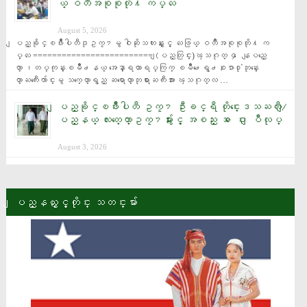
ယ္ ဝတၳဳအစုစုတို႔ ကပ္လႉ
August 5, 2026
ျပည္ခိုင္ၿဖိဳးပါတီဒုဥကၠ႒မွ ဝါဆိုသကၤန္းႏွင့္ လႉဖြယ္ ဝတၳဳအစုစုတို႔ က
ပ္လႉ ========================= (ျပည္တြင္း)ၾသဂုတ္ ၄ ေနျပည္ေ
တာ္ ၊တပ္ကုန္းၿမိဳ႕နယ္ အေနာ္ရထာရပ္ကြက္ ၿမိဳ႕ေရွ႕စႏၵာ႐ုံဘုန္းေ
တာ္ႀကီးေက်ာင္းမွ သက္ေတာ္ရွည္ ဆရာေတာ္ဘုရားႀကီးအား ၾသဂုတ္လ …
ျပည္ခိုင္ၿဖိဳးပါတီ ဥကၠ႒ ဦးခင္ရီ တိုင္းေဒသႀကီး/ျ
ပည္နယ္ လႊတ္ေတာ္ဥကၠ႒မ်ားႏွင့္ အစည္း အ ေဝး ျပဳလုပ္
August 3, 2026
ျပည္နယ္ႏွင့္တိုင္း သတင္းမ်ား