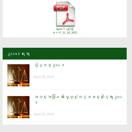
ရွေးကောက်ပွဲကြေငြာ
စာတမ်း_31_10_2025
ဥပေဒေရးရာ
လွ်ပ္စစ္ဥပေဒ
April 26, 2016
အသင္းအဖြဲ႕မ်ားမွတ္ပုံတင္ၿခင္းဆိုင္ရာဥပေ
ဒ
April 26, 2016