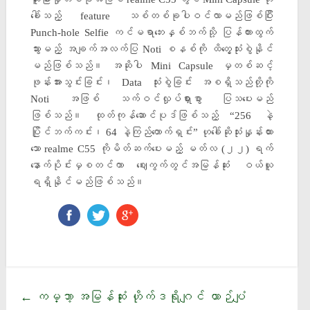
ခေါ်သည့် feature သစ်တစ်ခုပါဝင်လာမည်ဖြစ်ပြီး
Punch-hole Selfie ကင်မရာဘေးနှစ်ဘက်သို့ ပြန်ကားထွက်
သွားမည့် အချက်အလက်ပြ Noti စနစ်ကို ထိတွေ့သုံးစွဲနိုင်
မည်ဖြစ်သည်။ အဆိုပါ Mini Capsule မှတစ်ဆင့်
ဖုန်းအားသွင်းခြင်း၊ Data သုံးစွဲခြင်း အစရှိသည်တို့ကို
Noti အဖြစ် သက်ဝင်လှုပ်ရှားစွာ ပြသပေးမည်
ဖြစ်သည်။ ထုတ်ကုန်ဆောင်ပုဒ်ဖြစ်သည့် “256 နဲ့
ပြိုင်ဘက်ကင်း၊ 64 နဲ့ကြည်တောက်ရှင်း” ဟုခေါ်ဆိုသုံးနှုန်းထား
သော realme C55 ကိုမိတ်ဆက်ပေးမည့် မတ်လ (၂၂) ရက်
နောက်ပိုင်းမှစတင်ကာ ဈေးကွက်တွင်အမြန်ဆုံး ဝယ်ယူ
ရရှိနိုင်မည်ဖြစ်သည်။
ကမ္ဘာ့ အမြန်ဆုံး ဟိုက်ဒရိုဂျင် ယာဉ်ပျံ
←