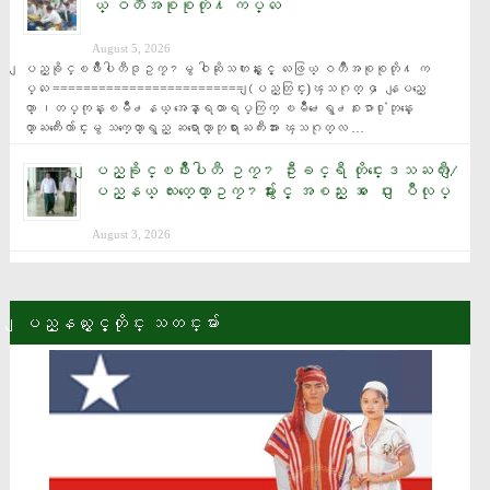
ယ္ ဝတၳဳအစုစုတို႔ ကပ္လႉ
August 5, 2026
ျပည္ခိုင္ၿဖိဳးပါတီဒုဥကၠ႒မွ ဝါဆိုသကၤန္းႏွင့္ လႉဖြယ္ ဝတၳဳအစုစုတို႔ က
ပ္လႉ ========================= (ျပည္တြင္း)ၾသဂုတ္ ၄ ေနျပည္ေ
တာ္ ၊တပ္ကုန္းၿမိဳ႕နယ္ အေနာ္ရထာရပ္ကြက္ ၿမိဳ႕ေရွ႕စႏၵာ႐ုံဘုန္းေ
တာ္ႀကီးေက်ာင္းမွ သက္ေတာ္ရွည္ ဆရာေတာ္ဘုရားႀကီးအား ၾသဂုတ္လ …
ျပည္ခိုင္ၿဖိဳးပါတီ ဥကၠ႒ ဦးခင္ရီ တိုင္းေဒသႀကီး/ျ
ပည္နယ္ လႊတ္ေတာ္ဥကၠ႒မ်ားႏွင့္ အစည္း အ ေဝး ျပဳလုပ္
August 3, 2026
ျပည္နယ္ႏွင့္တိုင္း သတင္းမ်ား