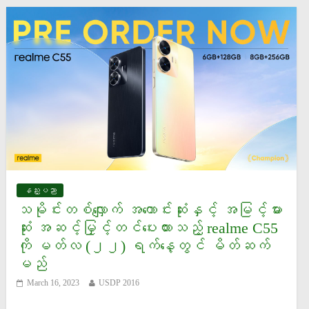
နည္းပညာ
သမိုင်းတစ်လျှောက် အကောင်းဆုံးနှင့် အမြင့်မား
ဆုံး အဆင့်မြှင့်တင်ပေးထားသည့် realme C55
ကို မတ်လ (၂၂) ရက်နေ့တွင် မိတ်ဆက်
မည်
March 16, 2023
USDP 2016