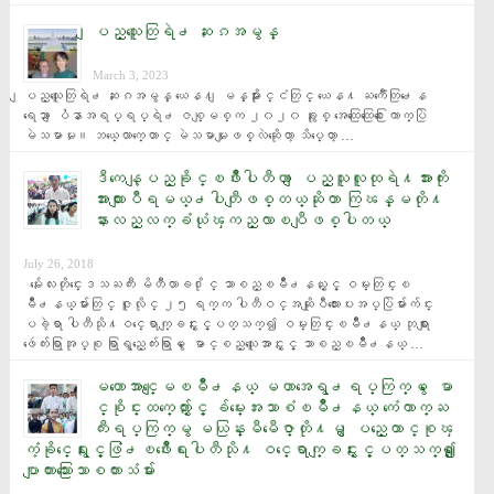
ျပည္သူေတြရဲ႕ ဆႏၵအမွန္
March 3, 2023
ျပည္သူေတြရဲ႕ ဆႏၵအမွန္ ယေန႔ ျမန္မာႏိုင္ငံတြင္ ယေန႔ ႀကဳံေတြ႕ေန
ရေသာ ျပႆနာအရပ္ရပ္ရဲ႕ ဇစ္ျမစ္က ၂၀၂၀ ခုႏွစ္ အေထြေထြေ႐ြးေကာက္ပြဲ 
မဲသမာမႈ။ ဘယ္ေလာက္ေတာင္ မဲသမာမႈျဖစ္လဲဆိုေတာ့ သိပ္ေတာ့ …
ဒီကေန့ျပည္ခုိင္ၿဖိဳးပါတီဟာ ျပည္သူလူထုရဲ႔အားကိုး
အားထားျပဳရမယ္႕ပါတီျဖစ္တယ္ဆိုတာ ကြၽန္မတို႔
နားလည္လက္ခံယုံၾကည္လာၿပီျဖစ္ပါတယ္
July 26, 2018
  မႏၲေလးတိုင္းေဒသႀကီး မိတီၴလာခ႐ိုင္ သာစည္ၿမိဳ႕နယ္ႏွင့္ ဝမ္းတြင္းၿ
မိဳ႕နယ္မ်ားတြင္ ဇူလိုင္ ၂၅ ရက္က ပါတီဝင္အဆိုျပဳလႊာေပးအပ္ပြဲမ်ားက်င္း
ပခဲ့ရာ ပါတီသို႔ဝင္ေရာက္ျခင္းႏွင့္ပတ္သက္၍ ဝမ္းတြင္းၿမိဳ႕နယ္ ဘုရားျ
ဖဴေက်းရြာအုပ္စု ရြာရွည္ေက်းရြာမွ ေမာင္စည္သူေအာင္ႏွင့္ သာစည္ၿမိဳ႕နယ္ …
မဟာေအာင္ေျမၿမိဳ႕နယ္ မဟာအေရွ႕ရပ္ကြက္မွ ေမာ
င္စုိင္းထက္ေက်ာ္ႏွင့္ ခ်မ္းေအးသာစံၿမိဳ႕နယ္ ကံေကာက္ႀ
ကီးရပ္ကြက္မွ မယြန္းမီမီေဇာ္တုိ႔မွ ျပည္ေထာင္စုၾ
ကံ့ခုိင္ေရးႏွင့္ဖြံ႕ၿဖိဳးေရးပါတီသုိ႔ ဝင္ေရာက္ျခင္းႏွင့္ပတ္သက္၍ ​ေျ
ပာျကားသြား​ေသာစကားသံမ်ား