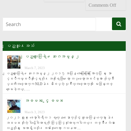
Comments Off
ျပည္သူ႔အသံ
ျပည္သူေတြရဲ႕ ဆႏၵအမွန္ ၂
March 7, 2023
ျပည္သူေတြရဲ႕ ဆႏၵအမွန္ ၂ ၂၀၁၅ အလြန္ အေထြေထြေ႐ြးေကာက္ပြဲ မွ ေသာ
င္ၿပိဳကမ္းၿပိဳအႏိုင္ရလို႔ အစိုးရဖြဲ႕ေတာ့ တပ္မေတာ္အၿငိမ္းစား ဗိုလ္ခ်ဳ
ပ္ႀကီးတစ္ေယာက္က NLDနဲ႔ နီးစပ္တဲ့ ပုဂၢိဳလ္တစ္ေယာက္ကို ေမးခြန္းတစ္
ခုေမးခဲ့တယ္.. …
အဓမၼ ႏွင့္ ဓမၼ
March 3, 2023
၂၀၂၁ ခုႏွစ္ ေဖေဖာ္ဝါရီလ ၁ ရက္ေန႔ေနာက္ပိုင္း လူမႈကြန္ယက္မွာ နဲ႔ 
အဓမၼ ဆိုတဲ့ ပါဠိေဝါဟာရကို တြင္တြင္သုံးလာၾကပါတယ္။ တစ္ခ်ိဳ႕လဲနား
လည္လို႔ ေျပာတာရွိသလို႔ အမ်ားစုကေတာ့ ဂဃနဏ …