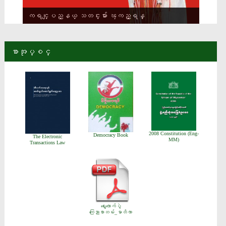
ကရင္ျပည္နယ္ သတင္းမ်ား ၾကည့္ရန္
စာအုပ္စင္
2008 Constitution (Eng-
Democracy Book
The Electronic
MM)
Transactions Law
ရွေးကောက်ပွဲ
ကြေညာစာတမ်း_မာတိကာ