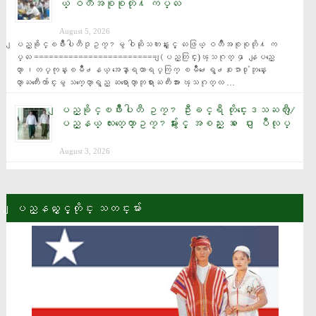
ယ္ ဝတၳဳအစုစုတို႔ ကပ္လႉ
August 5, 2026
ျပည္ခိုင္ၿဖိဳးပါတီဒုဥကၠ႒မွ ဝါဆိုသကၤန္းႏွင့္ လႉဖြယ္ ဝတၳဳအစုစုတို႔ က
ပ္လႉ ========================= (ျပည္တြင္း)ၾသဂုတ္ ၄ ေနျပည္ေ
တာ္ ၊တပ္ကုန္းၿမိဳ႕နယ္ အေနာ္ရထာရပ္ကြက္ ၿမိဳ႕ေရွ႕စႏၵာ႐ုံဘုန္းေ
တာ္ႀကီးေက်ာင္းမွ သက္ေတာ္ရွည္ ဆရာေတာ္ဘုရားႀကီးအား ၾသဂုတ္လ …
ျပည္ခိုင္ၿဖိဳးပါတီ ဥကၠ႒ ဦးခင္ရီ တိုင္းေဒသႀကီး/ျ
ပည္နယ္ လႊတ္ေတာ္ဥကၠ႒မ်ားႏွင့္ အစည္း အ ေဝး ျပဳလုပ္
August 3, 2026
ျပည္နယ္ႏွင့္တိုင္း သတင္းမ်ား