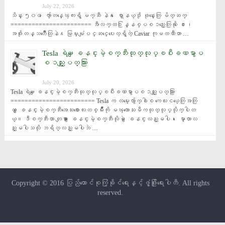
July 22, 2026
သိန္း ၅၀၀ ေက်ာ္တန္ေၾကးရွိ မက္ဆီ နဲ႔ ေရာ္နယ္ဒို ဖုန္းေတြ မိတ္ဆက္ 
======================= အီလက္ထ႐ြန္နစ္ပစၥည္းေတြကို ေ႐ႊ၊ 
အဖိုးတန္သတၱဳေတြနဲ႔ မြမ္းမံျပင္ဆင္ေပးေလ့ရွိတဲ့ Caviar ကုမၸဏီဟာ …
Tesla ရဲ႕‌ေျခနင္းမဲ့စက္ဘီးထုတ္လုပ္ၿပီးခဏမွာပ
စၥည္းျပတ္သြား
July 20, 2026
Tesla ရဲ႕‌ေျခနင္းမဲ့စက္ဘီးထုတ္လုပ္ၿပီးခဏမွာပစၥည္းျပတ္သြား 
======================== Tesla က လမ္းေလွ်ာက္ခါစ ကေလးငယ္ေတြအတြ
က္ ေျခနင္းမဲ့စက္ဘီးအေသးစားေလးတစ္မ်ိဳးကို မၾကာေသးမီကထုတ္လုပ္လိုက္ပါတ
ယ္။ ဒီစက္ဘီးဟာ တျခား ေျခနင္းမဲ့စက္ဘီးလိုပဲ ေျခနင္းလည္းမပါ၊ ေမာ္တာလ
ည္းမပါသလို ဘရိတ္လည္းမပါဘဲ …
Copyright © 2016
ပြည်ထောင်စုကြံ့ခိုင်ရေးနှင့်ဖွံ့ဖြိုးရေးပါတီ
. All rights
reserved.