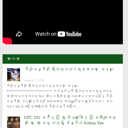
အားကစား
ဒီယိုမန္ဒီကို ရီးယဲလ္မက္ဒရစ္အသင္း ေခၚယူ
August 7, 2026
ဒီယိုမန္ဒီကို ရီးယဲလ္မက္ဒရစ္အသင္း ေခၚယူ 
======================= စပိန္ထိပ္သီး ရီးယဲလ္မက္ဒရစ္အသင္း
ဟာ လိုက္ပ္ဇစ္အသင္းရဲ႕ အိုင္ဗရီကိုစ္ လူငယ္ေတာင္ပံၾကယ္ပြင့္ ဒီယို
မန္ဒီကို ေခၚယူႏိုင္ခဲ့ၿပီျဖစ္ေၾကာင္း အတည္ျပဳေၾကညာခဲ့ပါတယ္။ အသ
က္ (၁၉)ႏွစ္အ႐ြယ္သာရွိေသးတဲ့ ဒီယိုမန္ဒီအတြက္ …
UFC 331 ၿပိဳင္ ပြဲ မွာ ထိပ္ဆုံးေခါင္ ပြဲ ႀကီးအျဖစ္
ထိုး ရ ေတာ့ မယ့္ လက္ရွိ ခ်န္ပီယံ ‌Joshua Van