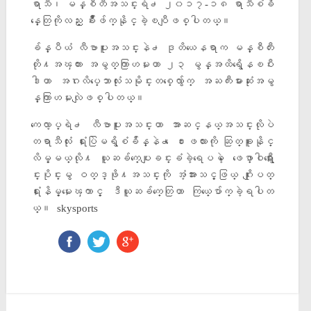
ရာသီ၊ မန္စီတီအသင္းရဲ႕ ၂၀၁၇-၁၈ ရာသီစံခ်ိ
န္ေတြကိုလည္း ခ်ိဳးဖ်က္နိုင္ခဲ့ၿပီျဖစ္ပါတယ္။
ခ်န္ပီယံ လီဗာပူးအသင္းနဲ႕ ဒုတိယေနရာက မန္စီတီး
တို႔အၾကား အမွတ္ကြာဟမႈဟာ ၂၃ မွန္အထိရွိေနၿပီး
ဒါဟာ အဂၤလိပ္ေဘာလုံးသမိုင္းတစ္ေလွ်ာက္ အႀကီးမားဆုံးအမွ
န္ကြာဟမႈလဲျဖစ္ပါတယ္။
ကေလာ့ပ္ရဲ႕ လီဗာပူးအသင္းဟာ အာဆင္နယ္အသင္းလိုပဲ
တရာသီလုံး ရႈံးပြဲမရွိစံခ်ိန္နဲ႕ ေ႐ႊဖလားကို ဆြတ္ခူးနိုင္
လိမ့္မယ္လို႔ ယူဆခ်က္ေပးျခင္းခံခဲ့ရေပမဲ့ ေဖေဖာ္ဝါရီႏွော
င္းပိုင္းမွ ဝတ္ဒ္ဖို႔အသင္းကို အံ့အားသင့္ဖြယ္ ဂိုးျပတ္
ရႈံးနိမ့္မႈေၾကာင့္ ဒီယူဆခ်က္ေတြဟာ ကြယ္ေပ်ာက္ခဲ့ရပါတ
ယ္။ skysports