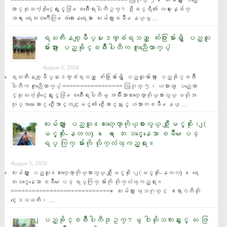
================================= ဩဂုတ္ ၅၊ ေလးမ်က္ႏွာ ျပည္ေ
ထာင္စုႀကံ့ခိုင္ေရးႏွင့္ဖြံ႕ၿဖိဳးေရးပါတီဥကၠ႒ ဦးခင္ရီ၏ လမ္းၫႊန္ခ်က္
အရ ေရေဘးႀကဳံေတြ႕ခံစားေနရေသာ ေလးမ်က္ႏွာၿမိဳ႕နယ္မွ …
ေရႀကီးနစ္ျမဳပ္မႈဒဏ္ခံရသည့္ ေက်း႐ြာမ်ားရွိ ျပည္သူ
မ်ားအား ျပည္ခိုင္ၿဖိဳးပါတီက ကူညီေထာက္ပံ့
August 5, 2026
ေရႀကီးနစ္ျမဳပ္မႈဒဏ္ခံရသည့္ ေက်း႐ြာမ်ားရွိ ျပည္သူမ်ားအား ျပည္ခိုင္ၿဖိဳး
ပါတီက ကူညီေထာက္ပံ့ ================= ဩဂုတ္ ၅၊ ဟသၤာတ ျပည္ေထာ
င္စုႀကံ့ခိုင္ေရးႏွင့္ဖြံ႕ၿဖိဳးေရးပါတီမွ အမ်ိဳးသားလႊတ္ေတာ္ကိုယ္စားလွယ္ ဗဟိုအ
လုပ္အမႈေဆာင္ ဦးေအာင္တင္ျမင့္၏ ဦးေဆာင္မႈႏွင့္ ဟသၤာတၿမိဳ႕နယ္ …
ေလးမ်က္ႏွာ ျပည္သူ႔လႊတ္ေတာ္ကိုယ္စားလွယ္ ဦးျမင့္စိုး၊ (ျ
မင့္စိုး-နတလ) ၊ ေရ ေဘး သင့္ေနေသာ ၿမိဳ႕ေပၚ
ရပ္ ကြက္ မ်ားကို လိုက္လံၾကည့္ရႈ။
August 5, 2026
ေလးမ်က္ႏွာ ျပည္သူ႔လႊတ္ေတာ္ကိုယ္စားလွယ္ ဦးျမင့္စိုး၊ (ျမင့္စိုး-နတလ) ၊ ေရေ
ဘးသင့္ေနေသာ ၿမိဳ႕ေပၚ ရပ္ကြက္ မ်ားကို လိုက္လံၾကည့္ရႈ။ 
============================= ေလးမ်က္ႏွာ ၾသဂုတ္ ၄ ဧရာဝတီတို
င္းေဒသႀကီး၊ …
ျပည္ခိုင္ၿဖိဳးပါတီဒုဥကၠ႒မွ ဝါဆိုသကၤန္းႏွင့္ လႉ ဖြ