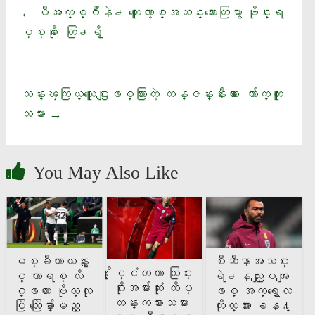
ပီအက္စ္ဂ်ီနဲ႕ တူးေလာ့စ္အသင္းသားေတြမွာ ဗိုင္းရ
←
ပ္စ္ပိုး ေတြ႕ရွိ
သန္းၾကြယ္သူေဌးျဖစ္သြားတဲ့ တန္ဇန္းနီးယား ေက်ာက္တူး
သမား
→
You May Also Like
မစ္ခီတာယန္ႏွ
စီဆီနာအသင္း
ႏိုင္ငံတကာ သြင္း
င့္ ကာရစ္ လိ
ရဲ႕နည္းျပအျ
ဂိုးအမ်ားဆုံး ထိပ္
ဂ္ဖလား ဗိုလ္လု
ဖစ္ အက္ရွ္ေလ
တန္းကစားသမား
ပြဲ လြဲေခ်ာ္မည္
ကိုးလ္အား ခန႔္