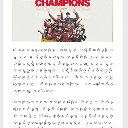
ဒီေန႕မနက္အေစာပိုင္း ကစားခဲ့တဲ့ ပရီးမီးယားလိဂ္ပြဲစ
ဥ္ ၃၁ မွာ ခ်ဲလ္ဆီးအသင္းက မန္စီးတီးကို ၂-၁ ဂိုးနဲ႕
အနိုင္ရရွိခဲ့တာေၾကာင့္ လီဗာပူးအသင္းဟာ ႏွစ္ ၃၀ ၾကာ
ကာလရွည္ေစာင့္စားခဲ့ရတဲ့ ပရီးမီးယားလိဂ္ခ်န္ပီယံဆုကို
ဆြတ္ခူးနိုင္ခဲ့ၿပီျဖစ္ပါတယ္။ ဒါဟာ ၁၉၉၀ ျပည့္ႏွ
စ္ေနာက္ပိုင္း လီဗာပူးအသင္းအတြက္ ပထမဆုံးေသာလိဂ္
ဖလားလည္း ျဖစ္ပါတယ္။
လီဗာပူးလ္အသင္းဟာ ရာသီကုန္ဆုံးဖို႔ ပြဲစဥ္ ၇ ပြဲက်န္
ရွိေနေသးခ်ိန္မွာ ခ်န္ပီယံဆုကို ဆြတ္ခူးနိုင္ခဲ့တာျဖစ္ၿ
ပီး ကစားပြဲ ၅ ပြဲက်န္ေတာ့တဲ့အခ်ိန္မွာ ခ်န္ပီယံျဖစ္ခဲ့တဲ့
မန္ခ်က္စတာယူနိုက္တက္အသင္းရဲ႕ ၂၀၀၀-၀၁