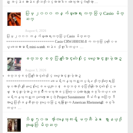
ည္း အင္နဲ႔အားနဲ႔ဆိုသလိုဝင္လာတာပါ။ ဘာေၾကာင့္လဲဆိုေတာ့ …
ယြမ္ ၂၀၀၀ တန္ က်န္းမာေရး လက္ စြပ္ Casio မိတ္
ဆက္
August 6, 2026
ယြမ္ ၂၀၀၀ တန္ က်န္းမာေရးလက္စြပ္ Casio မိတ္ဆက္ 
======================= Casio CRW-H001M-8 က လက္စြပ္ဆိုေပမ
ယ့္ အေသးစားနာရီ mini-watch ေလးနဲ႔ ပိုတူပါတယ္။ …
ေခတ္သစ္ စစ္ ပြဲ ကိုေျပာင္းလဲေပးႏိုင္မယ့္ေမာင္းသူမဲ့ယာဥ္
August 3, 2026
ေခတ္သစ္စစ္ပြဲကိုေျပာင္းလဲေပးႏိုင္မယ့္ေမာင္းသူမဲ့ယာဥ္ 
===================== အေမရိကန္ၾကည္းတပ္ရဲ႕တိုက္ခိုက္ေရးစြ
မ္းပကားကို တိုးျမႇင့္ေပးႏိုင္ေစမယ့္အျပင္ ေခတ္သစ္စစ္ပြဲကိုပါေျပာင္းလဲေပးႏိုင္မ
ယ့္ ေမာင္းသူမဲ့ယာဥ္တစ္မ်ိဳးကမၾကာခင္ထြက္ေပၚလာေတာ့မွာျဖစ္ပါတယ္။ အေ
မရိကန္ၾကည္းတပ္ကေဖာ္ေဆာင္တဲ့ Project Sustainment စီမံကိန္းအတြက္ ဒီ
ယာဥ္ေတြကိုဖန္တီးထုတ္ လုပ္ေပးခြင့္ရသြားသူက American Rheinmetall ျဖစ္ပါ
တယ္။ …
သိန္း ၅၀၀ ေက်ာ္တန္ေၾကးရွိ မက္ဆီ နဲ႔ ေရာ္နယ္ဒို
ဖုန္းေတြ မိတ္ဆက္