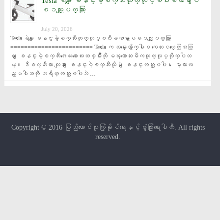
Tesla ရဲ႕‌ေျခနင္းမဲ့စက္ဘီးထုတ္လုပ္ၿပီးခဏမွာပ
စၥည္းျပတ္သြား
July 20, 2026
Tesla ရဲ႕‌ေျခနင္းမဲ့စက္ဘီးထုတ္လုပ္ၿပီးခဏမွာပစၥည္းျပတ္သြား 
======================== Tesla က လမ္းေလွ်ာက္ခါစ ကေလးငယ္ေတြအတြ
က္ ေျခနင္းမဲ့စက္ဘီးအေသးစားေလးတစ္မ်ိဳးကို မၾကာေသးမီကထုတ္လုပ္လိုက္ပါတ
ယ္။ ဒီစက္ဘီးဟာ တျခား ေျခနင္းမဲ့စက္ဘီးလိုပဲ ေျခနင္းလည္းမပါ၊ ေမာ္တာလ
ည္းမပါသလို ဘရိတ္လည္းမပါဘဲ …
Copyright © 2016
ပြည်ထောင်စုကြံ့ခိုင်ရေးနှင့်ဖွံ့ဖြိုးရေးပါတီ
. All rights
reserved.