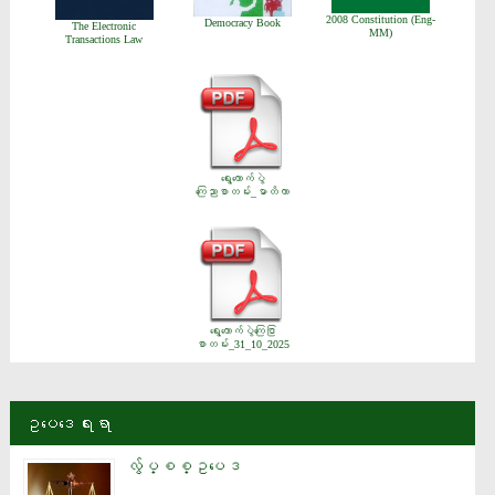
2008 Constitution (Eng-
Democracy Book
The Electronic
MM)
Transactions Law
ရွေးကောက်ပွဲ
ကြေညာစာတမ်း_မာတိကာ
ရွေးကောက်ပွဲကြေငြာ
စာတမ်း_31_10_2025
ဥပေဒေရးရာ
လွ်ပ္စစ္ဥပေဒ