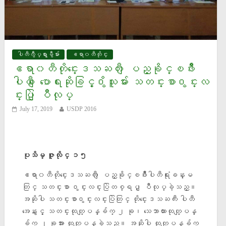
ပါတီလွဳပ္ရွားမွဳမ်ား
ဧရာ၀တီတိုင္း
ဧရာ၀တီတိုင္းေဒသႀကီး ျပည္ခိုင္ၿဖိဳး
ပါတီ ေျပာေရးဆိုခြင့္႐ွိသူမ်ား သတင္းစာ႐ွင္းလ
င္းပြဲ ျပဳလုပ္
July 17, 2019
USDP 2016
ပုသိမ္ ဇူလိုင္ ၁၅
ဧရာ၀တီတိုင္​း​ေဒသႀကီး ျပည္​ခိုင္​ၿဖိဳးပါတီရံုးခန္းမ
တြင္ သတင္​းစာ ႐ွင္​းလင္​းပြဲတစ္​ရပ္​ ျပဳလုပ္​ခဲ့သည္။
အဆိုပါ သတင္​းစာ႐ွင္​းလင္​းပြဲတြင္​ တိုင္​း​ေဒသႀကီး ပါတီ
အ​ေနႏွင့္ သတင္​းထုတ္​ျပန္​ခ်က္​ ၂ ခု၊ သ​ေဘာထားထုတ္​ျပန္​
ခ်က္​ ၂ ခုအား ထုတ္​ျပန္​ခဲ့သည္။ အဆိုပါ ထုတ္ျပန္ခ်က္