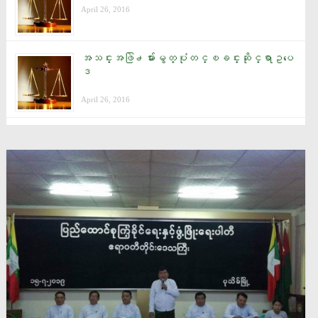
April 26, 2016
အသင္းအဖြဲ႕မ်ားမွတ္ပုံတင္ၿခင္းဆိုင္ရာဥပေ
ဒ
April 26, 2016