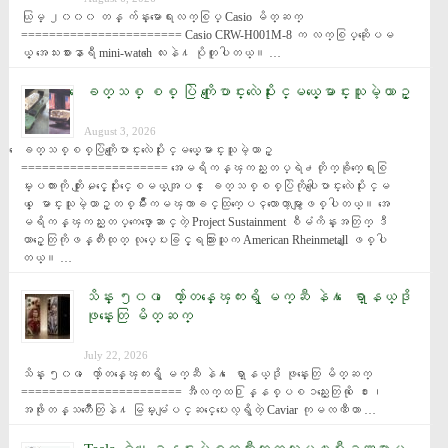
ယြမ္ ၂၀၀၀ တန္ က်န္းမာေရးလက္စြပ္ Casio မိတ္ဆက္ 
======================= Casio CRW-H001M-8 က လက္စြပ္ဆိုေပမ
ယ့္ အေသးစားနာရီ mini-watch ေလးနဲ႔ ပိုတူပါတယ္။ …
ေခတ္သစ္ စစ္ ပြဲ ကိုေျပာင္းလဲေပးႏိုင္မယ့္ေမာင္းသူမဲ့ယာဥ္
August 3, 2026
ေခတ္သစ္စစ္ပြဲကိုေျပာင္းလဲေပးႏိုင္မယ့္ေမာင္းသူမဲ့ယာဥ္ 
===================== အေမရိကန္ၾကည္းတပ္ရဲ႕တိုက္ခိုက္ေရးစြ
မ္းပကားကို တိုးျမႇင့္ေပးႏိုင္ေစမယ့္အျပင္ ေခတ္သစ္စစ္ပြဲကိုပါေျပာင္းလဲေပးႏိုင္မ
ယ့္ ေမာင္းသူမဲ့ယာဥ္တစ္မ်ိဳးကမၾကာခင္ထြက္ေပၚလာေတာ့မွာျဖစ္ပါတယ္။ အေ
မရိကန္ၾကည္းတပ္ကေဖာ္ေဆာင္တဲ့ Project Sustainment စီမံကိန္းအတြက္ ဒီ
ယာဥ္ေတြကိုဖန္တီးထုတ္ လုပ္ေပးခြင့္ရသြားသူက American Rheinmetall ျဖစ္ပါ
တယ္။ …
သိန္း ၅၀၀ ေက်ာ္တန္ေၾကးရွိ မက္ဆီ နဲ႔ ေရာ္နယ္ဒို
ဖုန္းေတြ မိတ္ဆက္
July 22, 2026
သိန္း ၅၀၀ ေက်ာ္တန္ေၾကးရွိ မက္ဆီ နဲ႔ ေရာ္နယ္ဒို ဖုန္းေတြ မိတ္ဆက္ 
======================= အီလက္ထ႐ြန္နစ္ပစၥည္းေတြကို ေ႐ႊ၊ 
အဖိုးတန္သတၱဳေတြနဲ႔ မြမ္းမံျပင္ဆင္ေပးေလ့ရွိတဲ့ Caviar ကုမၸဏီဟာ …