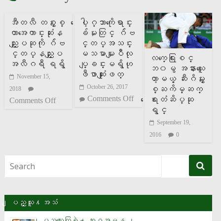
အီတလီ တစ္ႏွစ္
ေပါ့ဂ္ဘာကိုေရာင္း
တာအေကာင္းဆံုးန
ခ်မႈတြင္ ဂ်ဴဗ
ည္းျပဆုကို ဂ်ဴဗ
င္တပ္အသင္း
င္တပ္နည္းျပ
မသမာမႈျပဳလု
လက္ေရြးစင္
အလီဂရီ ရရွိ
ပ္ျခင္းမရွိဟု
ဘ၀မွ အနားယူေ
ဖီဖာဆံုးျဖတ္
November 15,
တာ့မယ့္ ဆီးဂိမ္းႏွ
October 26, 2017
စ္ႀကိမ္ဆက္
2018
Comments Off
ေရႊတံဆိပ္ဆု
Comments Off
ရွင္
September 19,
2016
0
ျပည္သူ႔အသံ
ျပည္သူေတြရဲ႕ ဆႏၵအမွန္ ၂