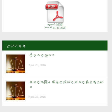
ရွေးကောက်ပွဲကြေငြာ
စာတမ်း_31_10_2025
ဥပေဒေရးရာ
လွ်ပ္စစ္ဥပေဒ
April 26, 2016
အသင္းအဖြဲ႕မ်ားမွတ္ပုံတင္ၿခင္းဆိုင္ရာဥပေ
ဒ
April 26, 2016