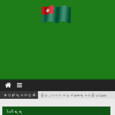
ေနာက္ဆံုးရသတင္းမ်ား
ယြမ္ ၂၀၀၀ တန္ က်န္းမာေရး လက္ စြပ္ Casio
မိတ္ဆက္
ႏိုင္ငံေတာ္သမၼတ ထိုင္းႏိုင္ငံသို႔ ေရာက္ရွိ
ပါတီေရးရာ