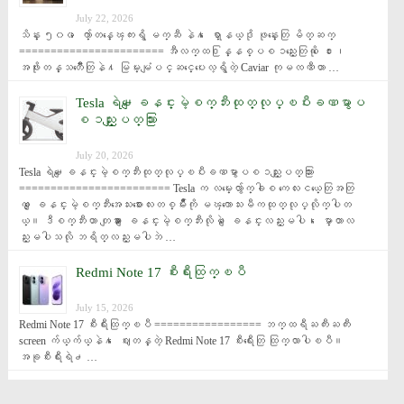
July 22, 2026
သိန္း ၅၀၀ ေက်ာ္တန္ေၾကးရွိ မက္ဆီ နဲ႔ ေရာ္နယ္ဒို ဖုန္းေတြ မိတ္ဆက္ 
======================= အီလက္ထ႐ြန္နစ္ပစၥည္းေတြကို ေ႐ႊ၊ 
အဖိုးတန္သတၱဳေတြနဲ႔ မြမ္းမံျပင္ဆင္ေပးေလ့ရွိတဲ့ Caviar ကုမၸဏီဟာ …
Tesla ရဲ႕‌ေျခနင္းမဲ့စက္ဘီးထုတ္လုပ္ၿပီးခဏမွာပ
စၥည္းျပတ္သြား
July 20, 2026
Tesla ရဲ႕‌ေျခနင္းမဲ့စက္ဘီးထုတ္လုပ္ၿပီးခဏမွာပစၥည္းျပတ္သြား 
======================== Tesla က လမ္းေလွ်ာက္ခါစ ကေလးငယ္ေတြအတြ
က္ ေျခနင္းမဲ့စက္ဘီးအေသးစားေလးတစ္မ်ိဳးကို မၾကာေသးမီကထုတ္လုပ္လိုက္ပါတ
ယ္။ ဒီစက္ဘီးဟာ တျခား ေျခနင္းမဲ့စက္ဘီးလိုပဲ ေျခနင္းလည္းမပါ၊ ေမာ္တာလ
ည္းမပါသလို ဘရိတ္လည္းမပါဘဲ …
Redmi Note 17 စီးရီးထြက္ၿပီ
July 15, 2026
Redmi Note 17 စီးရီးထြက္ၿပီ ================= ဘက္ထရီႀကီးႀကီး 
screen က်ယ္က်ယ္နဲ႔ ေဈးတန္တဲ့ Redmi Note 17 စီးရီးေတြ ထြက္လာပါၿပီ။ 
အခုစီးရီးရဲ႕ …