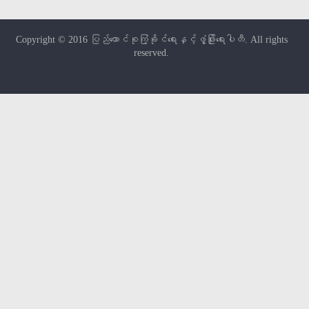
Copyright © 2016
ပြည်ထောင်စုကြံ့ခိုင်ရေးနှင့်ဖွံ့ဖြိုးရေးပါတီ
. All rights
reserved.