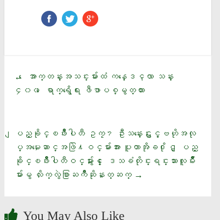
ေအာက္တန္းအသင္းမ်ားထံ ကန္ေဒၚလာ သန္း
←
၄၀၀ ေရာက္ရွိေရး ဖီဖာပစ္မွတ္ထား
ျပည္ခိုင္ၿဖိဳးပါတီ ဥကၠ႒ ဦးသန္းေဌးႏွင့္ဗဟိုအလု
ပ္အမႈေဆာင္အဖြဲ႔ဝင္မ်ားအား ပူတာအိုခ႐ိုင္ ျပည္
ခိုင္ၿဖိဳးပါတီဝင္မ်ားႏွင့္ ေဒသခံတိုင္းရင္းသားလူမ်ိဳး
မ်ားမွ လိႈက္လွဲစြာႀကိဳဆိုနႈတ္ဆက္
→
You May Also Like