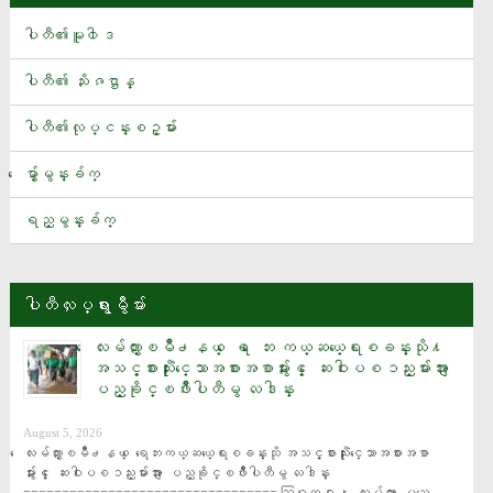
ေလ့က်င့္ေရး ဝတ္စုံ အ တြ က္ ေပါင္ သန္း ၂၀ တန္ စ ပြ န္ဆာ စာခ်ဳပ္ကို မ
ပါတီ၏မူ၀ါဒ
န္ယူ ခ်ဳပ္ဆို
ျမန္မာ့လက္ေ႐ြးစင္ အမ်ိဳးသားအသင္းႏွင့္ အမ်ိဳးသမီးအသင္းတို႔ ကြင္း သြင္း ျခ
ပါတီ၏ သႏိၷဌာန္
င္းခတ္ကစားနည္း၌ ေငြ တံဆိပ္ဆုမ်ားအသီးသီး ဆြတ္ခူး
ပါတီ၏လုပ္ငန္းစဥ္မ်ား
ေလးမ်က္ႏွာၿမိဳ႕နယ္ ေရ ေဘး ကယ္ဆယ္ေရးစခန္းသို႔ အသင့္စားသုံးႏိုင္ေသာအစား
အစာမ်ားႏွင့္ ေဆးဝါးပစၥည္းမ်ားအား ျပည္ခိုင္ၿဖိဳးပါတီမွ လႉဒါန္း
ေမွ်ာ္မွန္းခ်က္
ေရႀကီးနစ္ျမဳပ္မႈဒဏ္ခံရသည့္ ေက်း႐ြာမ်ားရွိ ျပည္သူမ်ားအား ျပည္ခိုင္ၿဖိဳး
ရည္မွန္းခ်က္
ပါတီက ကူညီေထာက္ပံ့
ေတာင္ကိုရီးယားမွာ အပူလႈိင္းေၾကာင့္ ေသဆုံးသူ ၁၉ ဦးအထိရွိလာ
ေလးမ်က္ႏွာ ျပည္သူ႔လႊတ္ေတာ္ကိုယ္စားလွယ္ ဦးျမင့္စိုး၊ (ျမင့္စိုး-နတလ) ၊
ပါတီလႈပ္ရွားမွဳမ်ား
ေရ ေဘး သင့္ေနေသာ ၿမိဳ႕ေပၚ ရပ္ ကြက္ မ်ားကို လိုက္လံၾကည့္ရႈ။
ေလးမ်က္ႏွာၿမိဳ႕နယ္ ေရ ေဘး ကယ္ဆယ္ေရးစခန္းသို႔
ျပည္ခိုင္ၿဖိဳးပါတီဒုဥကၠ႒မွ ဝါဆိုသကၤန္းႏွင့္ လႉ ဖြယ္ ဝတၳဳအစုစုတို႔
အသင့္စားသုံးႏိုင္ေသာအစားအစာမ်ားႏွင့္ ေဆးဝါးပစၥည္းမ်ားအား ျ
ကပ္လႉ
ပည္ခိုင္ၿဖိဳးပါတီမွ လႉဒါန္း
UFC 331 ၿပိဳင္ ပြဲ မွာ ထိပ္ဆုံးေခါင္ ပြဲ ႀကီးအျဖစ္ ထိုး ရ ေတာ့ မယ့္ လက္ရွိ
August 5, 2026
ခ်န္ပီယံ ‌Joshua Van
ေလးမ်က္ႏွာၿမိဳ႕နယ္ ေရေဘးကယ္ဆယ္ေရးစခန္းသို အသင့္စားသုံးႏိုင္ေသာအစားအစာ
မ်ားႏွင့္ ေဆးဝါးပစၥည္းမ်ားအား ျပည္ခိုင္ၿဖိဳးပါတီမွ လႉဒါန္း 