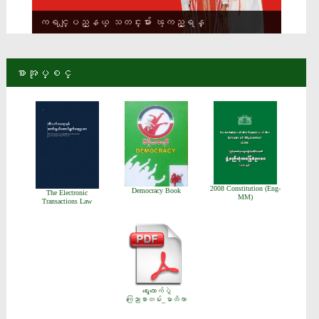
ကရင္ျပည္နယ္ သတင္းမ်ား ၾကည့္ရန္
စာအုပ္စင္
2008 Constitution (Eng-
Democracy Book
The Electronic
MM)
Transactions Law
ရွေးကောက်ပွဲ
ကြေညာစာတမ်း_မာတိကာ