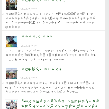
March 7, 2023
ျပည္သူေတြရဲ႕ ဆႏၵအမွန္ ၂ ၂၀၁၅ အလြန္ အေထြေထြေ႐ြးေကာက္ပြဲ မွ ေသာ
င္ၿပိဳကမ္းၿပိဳအႏိုင္ရလို႔ အစိုးရဖြဲ႕ေတာ့ တပ္မေတာ္အၿငိမ္းစား ဗိုလ္ခ်ဳ
ပ္ႀကီးတစ္ေယာက္က NLDနဲ႔ နီးစပ္တဲ့ ပုဂၢိဳလ္တစ္ေယာက္ကို ေမးခြန္းတစ္
ခုေမးခဲ့တယ္.. …
အဓမၼ ႏွင့္ ဓမၼ
March 3, 2023
၂၀၂၁ ခုႏွစ္ ေဖေဖာ္ဝါရီလ ၁ ရက္ေန႔ေနာက္ပိုင္း လူမႈကြန္ယက္မွာ နဲ႔ 
အဓမၼ ဆိုတဲ့ ပါဠိေဝါဟာရကို တြင္တြင္သုံးလာၾကပါတယ္။ တစ္ခ်ိဳ႕လဲနား
လည္လို႔ ေျပာတာရွိသလို႔ အမ်ားစုကေတာ့ ဂဃနဏ …
ျပည္သူေတြရဲ႕ ဆႏၵအမွန္
March 3, 2023
ျပည္သူေတြရဲ႕ ဆႏၵအမွန္ ယေန႔ ျမန္မာႏိုင္ငံတြင္ ယေန႔ ႀကဳံေတြ႕ေန
ရေသာ ျပႆနာအရပ္ရပ္ရဲ႕ ဇစ္ျမစ္က ၂၀၂၀ ခုႏွစ္ အေထြေထြေ႐ြးေကာက္ပြဲ 
မဲသမာမႈ။ ဘယ္ေလာက္ေတာင္ မဲသမာမႈျဖစ္လဲဆိုေတာ့ သိပ္ေတာ့ …
ဒီကေန့ျပည္ခုိင္ၿဖိဳးပါတီဟာ ျပည္သူလူထုရဲ႔အားကိုး
အားထားျပဳရမယ္႕ပါတီျဖစ္တယ္ဆိုတာ ကြၽန္မတို႔