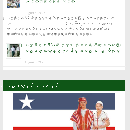
ယ္ ဝတၳဳအစုစုတို႔ ကပ္လႉ
August 5, 2026
ျပည္ခိုင္ၿဖိဳးပါတီဒုဥကၠ႒မွ ဝါဆိုသကၤန္းႏွင့္ လႉဖြယ္ ဝတၳဳအစုစုတို႔ က
ပ္လႉ ========================= (ျပည္တြင္း)ၾသဂုတ္ ၄ ေနျပည္ေ
တာ္ ၊တပ္ကုန္းၿမိဳ႕နယ္ အေနာ္ရထာရပ္ကြက္ ၿမိဳ႕ေရွ႕စႏၵာ႐ုံဘုန္းေ
တာ္ႀကီးေက်ာင္းမွ သက္ေတာ္ရွည္ ဆရာေတာ္ဘုရားႀကီးအား ၾသဂုတ္လ …
ျပည္ခိုင္ၿဖိဳးပါတီ ဥကၠ႒ ဦးခင္ရီ တိုင္းေဒသႀကီး/ျ
ပည္နယ္ လႊတ္ေတာ္ဥကၠ႒မ်ားႏွင့္ အစည္း အ ေဝး ျပဳလုပ္
August 3, 2026
ျပည္နယ္ႏွင့္တိုင္း သတင္းမ်ား