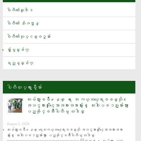
UFC 331 ၿပိဳင္ ပြဲ မွာ ထိပ္ဆုံးေခါင္ ပြဲ ႀကီးအျဖစ္ ထိုး ရ ေတာ့ မယ့္ လက္ရွိ
ပါတီ၏မူ၀ါဒ
ခ်န္ပီယံ ‌Joshua Van
ယြမ္ ၂၀၀၀ တန္ က်န္းမာေရး လက္ စြပ္ Casio မိတ္ဆက္
ပါတီ၏ သႏိၷဌာန္
ႏိုင္ငံေတာ္သမၼတ ထိုင္းႏိုင္ငံသို႔ ေရာက္ရွိ
ပါတီ၏လုပ္ငန္းစဥ္မ်ား
ေလ့က်င့္ေရး ဝတ္စုံ အ တြ က္ ေပါင္ သန္း ၂၀ တန္ စ ပြ န္ဆာ စာခ်ဳပ္ကို မ
န္ယူ ခ်ဳပ္ဆို
ေမွ်ာ္မွန္းခ်က္
ျမန္မာ့လက္ေ႐ြးစင္ အမ်ိဳးသားအသင္းႏွင့္ အမ်ိဳးသမီးအသင္းတို႔ ကြင္း သြင္း ျခ
ရည္မွန္းခ်က္
င္းခတ္ကစားနည္း၌ ေငြ တံဆိပ္ဆုမ်ားအသီးသီး ဆြတ္ခူး
ေလးမ်က္ႏွာၿမိဳ႕နယ္ ေရ ေဘး ကယ္ဆယ္ေရးစခန္းသို႔ အသင့္စားသုံးႏိုင္ေသာအစား
အစာမ်ားႏွင့္ ေဆးဝါးပစၥည္းမ်ားအား ျပည္ခိုင္ၿဖိဳးပါတီမွ လႉဒါန္း
ပါတီလႈပ္ရွားမွဳမ်ား
ေရႀကီးနစ္ျမဳပ္မႈဒဏ္ခံရသည့္ ေက်း႐ြာမ်ားရွိ ျပည္သူမ်ားအား ျပည္ခိုင္ၿဖိဳး
ေလးမ်က္ႏွာၿမိဳ႕နယ္ ေရ ေဘး ကယ္ဆယ္ေရးစခန္းသို႔
ပါတီက ကူညီေထာက္ပံ့
အသင့္စားသုံးႏိုင္ေသာအစားအစာမ်ားႏွင့္ ေဆးဝါးပစၥည္းမ်ားအား ျ
ဒီယိုမန္ဒီကို ရီးယဲလ္မက္ဒရစ္အသင္း ေခၚယူ
ပည္ခိုင္ၿဖိဳးပါတီမွ လႉဒါန္း
August 5, 2026
ေလးမ်က္ႏွာၿမိဳ႕နယ္ ေရေဘးကယ္ဆယ္ေရးစခန္းသို အသင့္စားသုံးႏိုင္ေသာအစားအစာ
မ်ားႏွင့္ ေဆးဝါးပစၥည္းမ်ားအား ျပည္ခိုင္ၿဖိဳးပါတီမွ လႉဒါန္း 