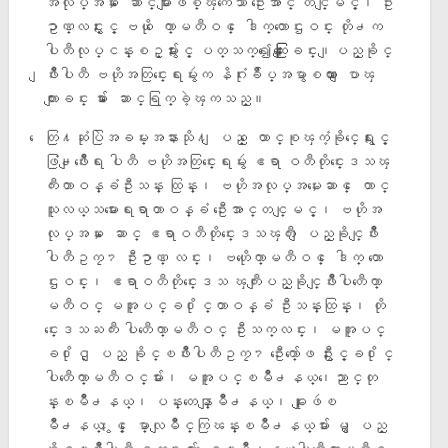
အလုပ္အမႈ ေဆာင္မ်ားျဖစ္ၾကေသာ ဦးေအာင္ တင္ျမင့္၊ ဦး
ဥာဏ္လင္းႏွင့္ ဗဟို ေကာ္မတီဝင္ ေဒါက္တာေဌးဝင္း တို႕က
ပါတီလုပ္ငန္းစဥ္မ်ားႏွင့္ ပတ္သက္၍ေဆြးေႏြးျခင္း၊ျပည္ခိုင္
ျဖိဳးပါတီ ဗဟိုအတြင္းေရးမွဴးက နိဂံုးခ်ဳပ္အမွာစကား ေျပာၾ
ကားျခင္း မ်ား ေဆာင္ရြက္ခဲ့ၾကသည္။
ေတြ႔ဆံုပြဲအခမ္းအနားသို႔ ျပည္ ေထာင္စုၾက့ံခိုင္ေရးႏွင့္
ဖြံ႕ျဖိဳးေရး ပါတီ ဗဟိုအတြင္းေရးမွဴး ဧရာ ဝတီတိုင္းေဒသၾ
ကီးတာဝန္ခံဦးသန္း ထြန္း၊ ဗဟိုအလုပ္အမႈေဆာင္ ေတာင္
သူလယ္သမားေရးရာတာဝန္ခံ ဦးေအာင္တင္ျမင့္၊ ဗဟိုအ
လုပ္အမႈ ေဆာင္ ဧရာဝတီတိုင္းေဒသၾကီး ျပည္ခိုင္ျဖိဳး
ပါတီဥကၠ႒ ဦးဥာဏ္ လင္း၊ ဗဟိုေကာ္မတီဝင္ ေဒါက္ တာေ
ဌးဝင္း၊ ဧရာဝတီတိုင္းေဒသ ၾကီးျပည္ခိုင္ျဖိဳးပါတီေကာ္
မတီဝင္ မအူပင္ခ႐ိုင္တာဝန္ခံ ဦးသန္းထြန္း၊ တို
င္းေဒသႀကီး ပါတီေကာ္မတီဝင္ ဦးသက္လင္း၊ မအူပင္
ခ႐ိုင္ ျပည္ ခိုင္ၿဖိဳးပါတီဥကၠ႒ ဦးေက်ာ္ေဖ ဦးႏွင့္ခ႐ိုင္
ပါတီေကာ္မတီဝင္မ်ား၊ မအူပင္ၿမိဳ႕နယ္၊ေညာင္တု
န္းၿမိဳ႕နယ္၊ ပန္းတေနာ္ျမိဳ႕နယ္၊ ဓႏုျဖဴၿ
မိဳ႕နယ္ ႏွင့္ ေမာ္လျမိဳင္ကြၽန္းၿမိဳ႕နယ္မ်ား မွ ျပည္