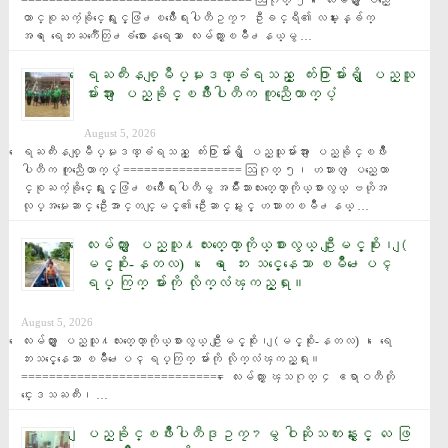
================================= ဩဂုတ္ ၅၊ ေလးမ်က္ႏွာ ျပည္ေ
ထာင္စုႀကံ့ခိုင္ေရးႏွင့္ဖြံ႕ၿဖိဳးေရးပါတီဥကၠ႒ ဦးခင္ရီ၏ လမ္းၫႊန္ခ်က္
အရ ေရေဘးႀကဳံေတြ႕ခံစားေနရေသာ ေလးမ်က္ႏွာၿမိဳ႕နယ္မွ …
ေရႀကီးနစ္ျမဳပ္မႈဒဏ္ခံရသည့္ ေက်း႐ြာမ်ားရွိ ျပည္သူ
မ်ားအား ျပည္ခိုင္ၿဖိဳးပါတီက ကူညီေထာက္ပံ့
August 5, 2026
ေရႀကီးနစ္ျမဳပ္မႈဒဏ္ခံရသည့္ ေက်း႐ြာမ်ားရွိ ျပည္သူမ်ားအား ျပည္ခိုင္ၿဖိဳး
ပါတီက ကူညီေထာက္ပံ့ ================= ဩဂုတ္ ၅၊ ဟသၤာတ ျပည္ေထာ
င္စုႀကံ့ခိုင္ေရးႏွင့္ဖြံ႕ၿဖိဳးေရးပါတီမွ အမ်ိဳးသားလႊတ္ေတာ္ကိုယ္စားလွယ္ ဗဟိုအ
လုပ္အမႈေဆာင္ ဦးေအာင္တင္ျမင့္၏ ဦးေဆာင္မႈႏွင့္ ဟသၤာတၿမိဳ႕နယ္ …
ေလးမ်က္ႏွာ ျပည္သူ႔လႊတ္ေတာ္ကိုယ္စားလွယ္ ဦးျမင့္စိုး၊ (ျ
မင့္စိုး-နတလ) ၊ ေရ ေဘး သင့္ေနေသာ ၿမိဳ႕ေပၚ
ရပ္ ကြက္ မ်ားကို လိုက္လံၾကည့္ရႈ။
August 5, 2026
ေလးမ်က္ႏွာ ျပည္သူ႔လႊတ္ေတာ္ကိုယ္စားလွယ္ ဦးျမင့္စိုး၊ (ျမင့္စိုး-နတလ) ၊ ေရေ
ဘးသင့္ေနေသာ ၿမိဳ႕ေပၚ ရပ္ကြက္ မ်ားကို လိုက္လံၾကည့္ရႈ။ 
============================= ေလးမ်က္ႏွာ ၾသဂုတ္ ၄ ဧရာဝတီတို
င္းေဒသႀကီး၊ …
ျပည္ခိုင္ၿဖိဳးပါတီဒုဥကၠ႒မွ ဝါဆိုသကၤန္းႏွင့္ လႉ ဖြ