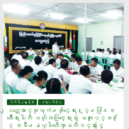
ပါတီလွဳပ္ရွားမွဳမ်ား
ဧရာ၀တီတိုင္း
ျပည္ေထာင္စုၾကံ႕ခိုင္ေရး၊ႏွင္႕ဖြံ႔ၿ
ဖိဳးေရးပါတီ ဗဟိုအတြင္းေရးမွဴး မအူပင္ခ႐ို
င္ ၿမိဳ႕နယ္ပါတီေကာ္မတီဝင္မ်ားႏွင့္