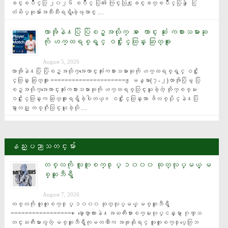
ခင္းၿပိဳင္ပြဲ ၂၀၂၆ ၿပိဳင္ ပြဲ၏ ကြင္းသြင္းျခင္းခတ္ၿပိဳင္ပြဲ၌ ေငြ
တံဆိပ္ဆုမ်ားအသီးသီးရရွိခဲ့ေၾကာင္း …
လာအိုနဲ႔ပြဲ ပြဲစဥ္အလိုက္ အ ေကာင္း ဆုံး ကစားသမားဆု
ကို ဟက္ထရစ္ရွင္ ဝင္းႏိုင္ထြန္း ဆြတ္ခူး
August 5, 2026
လာအိုနဲ႔ပြဲ ပြဲစဥ္အလိုက္အေကာင္းဆုံးကစားသမားဆုကို ဟက္ထရစ္ရွင္ ဝင္းႏို
င္ထြန္း ဆြတ္ခူး ====================== ျမန္မာ(၇-၂)လာအိုပြဲမွ ပြဲ
စဥ္အလိုက္အေကာင္းဆုံးကစားသမားဆုကို ဟက္ထရစ္သြင္းယူခဲ့တဲ့ တိုက္စစ္မႉး 
ဝင္းႏိုင္ထြန္းက ဆြတ္ခူးရရွိခဲ့ပါတယ္။ ဝင္းႏိုင္ထြန္းဟာ ဖိလစ္ပိုင္နဲ႔ပြဲ
မွာလည္း တစ္ဂိုးသြင္းယူခဲ့လို …
နည္းပညာသတင္းမ်ား
တစ္လကို လူတူစက္႐ုပ္ ၁၀၀၀ ထုတ္လုပ္မယ့္ မ
စ္ဆူဘီရွီ
August 7, 2026
တစ္လကို လူတူစက္႐ုပ္ ၁၀၀၀ ထုတ္လုပ္မယ့္ မစ္ဆူဘီရွီ 
================== ေမာ္ေတာ္ကားနဲ႔အႀကီးစားစက္မႈလုပ္ငန္းမွာ ဂုဏ္သ
တင္းႀကီးမားလွတဲ့ မစ္ဆူဘီရွီကုမၸဏီက အခုဆိုရင္ လူတူစက္႐ုပ္ေတြဘ