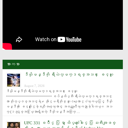
အားကစား
ဒီယိုမန္ဒီကို ရီးယဲလ္မက္ဒရစ္အသင္း ေခၚယူ
August 7, 2026
ဒီယိုမန္ဒီကို ရီးယဲလ္မက္ဒရစ္အသင္း ေခၚယူ 
======================= စပိန္ထိပ္သီး ရီးယဲလ္မက္ဒရစ္အသင္း
ဟာ လိုက္ပ္ဇစ္အသင္းရဲ႕ အိုင္ဗရီကိုစ္ လူငယ္ေတာင္ပံၾကယ္ပြင့္ ဒီယို
မန္ဒီကို ေခၚယူႏိုင္ခဲ့ၿပီျဖစ္ေၾကာင္း အတည္ျပဳေၾကညာခဲ့ပါတယ္။ အသ
က္ (၁၉)ႏွစ္အ႐ြယ္သာရွိေသးတဲ့ ဒီယိုမန္ဒီအတြက္ …
UFC 331 ၿပိဳင္ ပြဲ မွာ ထိပ္ဆုံးေခါင္ ပြဲ ႀကီးအျဖစ္