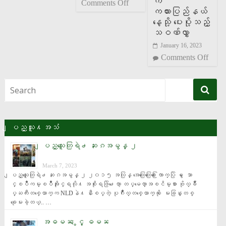
က်
Comments Off
ကယားပြည်နယ်
နေ့သို့ ပေးပို့သည့်
သဝဏ်လွှာ
January 16, 2023
Comments Off
ျပည္သူ႔အသံ
ျပည္သူေတြရဲ႕ ဆႏၵအမွန္ ၂
March 7, 2023
ျပည္သူေတြရဲ႕ ဆႏၵအမွန္ ၂ ၂၀၁၅ အလြန္ အေထြေထြေ႐ြးေကာက္ပြဲ မွ ေသာ
င္ၿပိဳကမ္းၿပိဳအႏိုင္ရလို႔ အစိုးရဖြဲ႕ေတာ့ တပ္မေတာ္အၿငိမ္းစား ဗိုလ္ခ်ဳ
ပ္ႀကီးတစ္ေယာက္က NLDနဲ႔ နီးစပ္တဲ့ ပုဂၢိဳလ္တစ္ေယာက္ကို ေမးခြန္းတစ္
ခုေမးခဲ့တယ္.. …
အဓမၼ ႏွင့္ ဓမၼ