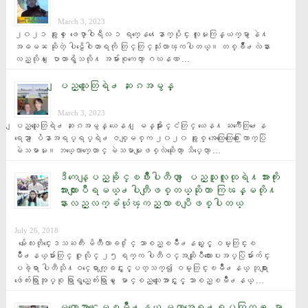
March 3, 2023
၂၀၂၁ ခုႏွစ္ ေဖေဖာ္ဝါရီလ ၁ ရက္ေန႔ေနာက္ပိုင္း လူမႈကြန္ယက္မွာ နဲ႔ 
အဓမၼ ဆိုတဲ့ ပါဠိေဝါဟာရကို တြင္တြင္သုံးလာၾကပါတယ္။ တစ္ခ်ိဳ႕လဲနား
လည္လို႔ ေျပာတာရွိသလို႔ အမ်ားစုကေတာ့ ဂဃနဏ …
ျပည္သူေတြရဲ႕ ဆႏၵအမွန္
March 3, 2023
ျပည္သူေတြရဲ႕ ဆႏၵအမွန္ ယေန႔ ျမန္မာႏိုင္ငံတြင္ ယေန႔ ႀကဳံေတြ႕ေန
ရေသာ ျပႆနာအရပ္ရပ္ရဲ႕ ဇစ္ျမစ္က ၂၀၂၀ ခုႏွစ္ အေထြေထြေ႐ြးေကာက္ပြဲ 
မဲသမာမႈ။ ဘယ္ေလာက္ေတာင္ မဲသမာမႈျဖစ္လဲဆိုေတာ့ သိပ္ေတာ့ …
ဒီကေန့ျပည္ခုိင္ၿဖိဳးပါတီဟာ ျပည္သူလူထုရဲ႔အားကိုး
အားထားျပဳရမယ္႕ပါတီျဖစ္တယ္ဆိုတာ ကြၽန္မတို႔
နားလည္လက္ခံယုံၾကည္လာၿပီျဖစ္ပါတယ္
July 26, 2018
  မႏၲေလးတိုင္းေဒသႀကီး မိတီၴလာခ႐ိုင္ သာစည္ၿမိဳ႕နယ္ႏွင့္ ဝမ္းတြင္းၿ
မိဳ႕နယ္မ်ားတြင္ ဇူလိုင္ ၂၅ ရက္က ပါတီဝင္အဆိုျပဳလႊာေပးအပ္ပြဲမ်ားက်င္း
ပခဲ့ရာ ပါတီသို႔ဝင္ေရာက္ျခင္းႏွင့္ပတ္သက္၍ ဝမ္းတြင္းၿမိဳ႕နယ္ ဘုရားျ
ဖဴေက်းရြာအုပ္စု ရြာရွည္ေက်းရြာမွ ေမာင္စည္သူေအာင္ႏွင့္ သာစည္ၿမိဳ႕နယ္ …
မဟာေအာင္ေျမၿမိဳ႕နယ္ မဟာအေရွ႕ရပ္ကြက္မွ ေမာ