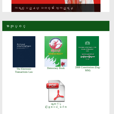
ကရင္ျပည္နယ္ သတင္းမ်ား ၾကည့္ရန္
စာအုပ္စင္
2008 Constitution (Eng-
Democracy Book
The Electronic
MM)
Transactions Law
ရွေးကောက်ပွဲ
ကြေညာစာတမ်း_မာတိကာ