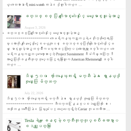
ယ့္ အေသးစားနာရီ mini-watch ေလးနဲ႔ ပိုတူပါတယ္။ …
ေခတ္သစ္ စစ္ ပြဲ ကိုေျပာင္းလဲေပးႏိုင္မယ့္ေမာင္းသူမဲ့ယာဥ္
August 3, 2026
ေခတ္သစ္စစ္ပြဲကိုေျပာင္းလဲေပးႏိုင္မယ့္ေမာင္းသူမဲ့ယာဥ္ 
===================== အေမရိကန္ၾကည္းတပ္ရဲ႕တိုက္ခိုက္ေရးစြ
မ္းပကားကို တိုးျမႇင့္ေပးႏိုင္ေစမယ့္အျပင္ ေခတ္သစ္စစ္ပြဲကိုပါေျပာင္းလဲေပးႏိုင္မ
ယ့္ ေမာင္းသူမဲ့ယာဥ္တစ္မ်ိဳးကမၾကာခင္ထြက္ေပၚလာေတာ့မွာျဖစ္ပါတယ္။ အေ
မရိကန္ၾကည္းတပ္ကေဖာ္ေဆာင္တဲ့ Project Sustainment စီမံကိန္းအတြက္ ဒီ
ယာဥ္ေတြကိုဖန္တီးထုတ္ လုပ္ေပးခြင့္ရသြားသူက American Rheinmetall ျဖစ္ပါ
တယ္။ …
သိန္း ၅၀၀ ေက်ာ္တန္ေၾကးရွိ မက္ဆီ နဲ႔ ေရာ္နယ္ဒို
ဖုန္းေတြ မိတ္ဆက္
July 22, 2026
သိန္း ၅၀၀ ေက်ာ္တန္ေၾကးရွိ မက္ဆီ နဲ႔ ေရာ္နယ္ဒို ဖုန္းေတြ မိတ္ဆက္ 
======================= အီလက္ထ႐ြန္နစ္ပစၥည္းေတြကို ေ႐ႊ၊ 
အဖိုးတန္သတၱဳေတြနဲ႔ မြမ္းမံျပင္ဆင္ေပးေလ့ရွိတဲ့ Caviar ကုမၸဏီဟာ …
Tesla ရဲ႕‌ေျခနင္းမဲ့စက္ဘီးထုတ္လုပ္ၿပီးခဏမွာပ
စၥည္းျပတ္သြား