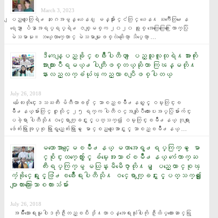
March 3, 2023
ျပည္သူေတြရဲ႕ ဆႏၵအမွန္ ယေန႔ ျမန္မာႏိုင္ငံတြင္ ယေန႔ ႀကဳံေတြ႕ေန
ရေသာ ျပႆနာအရပ္ရပ္ရဲ႕ ဇစ္ျမစ္က ၂၀၂၀ ခုႏွစ္ အေထြေထြေ႐ြးေကာက္ပြဲ 
မဲသမာမႈ။ ဘယ္ေလာက္ေတာင္ မဲသမာမႈျဖစ္လဲဆိုေတာ့ သိပ္ေတာ့ …
ဒီကေန့ျပည္ခုိင္ၿဖိဳးပါတီဟာ ျပည္သူလူထုရဲ႔အားကိုး
အားထားျပဳရမယ္႕ပါတီျဖစ္တယ္ဆိုတာ ကြၽန္မတို႔
နားလည္လက္ခံယုံၾကည္လာၿပီျဖစ္ပါတယ္
July 26, 2018
  မႏၲေလးတိုင္းေဒသႀကီး မိတီၴလာခ႐ိုင္ သာစည္ၿမိဳ႕နယ္ႏွင့္ ဝမ္းတြင္းၿ
မိဳ႕နယ္မ်ားတြင္ ဇူလိုင္ ၂၅ ရက္က ပါတီဝင္အဆိုျပဳလႊာေပးအပ္ပြဲမ်ားက်င္း
ပခဲ့ရာ ပါတီသို႔ဝင္ေရာက္ျခင္းႏွင့္ပတ္သက္၍ ဝမ္းတြင္းၿမိဳ႕နယ္ ဘုရားျ
ဖဴေက်းရြာအုပ္စု ရြာရွည္ေက်းရြာမွ ေမာင္စည္သူေအာင္ႏွင့္ သာစည္ၿမိဳ႕နယ္ …
မဟာေအာင္ေျမၿမိဳ႕နယ္ မဟာအေရွ႕ရပ္ကြက္မွ ေမာ
င္စုိင္းထက္ေက်ာ္ႏွင့္ ခ်မ္းေအးသာစံၿမိဳ႕နယ္ ကံေကာက္ႀ
ကီးရပ္ကြက္မွ မယြန္းမီမီေဇာ္တုိ႔မွ ျပည္ေထာင္စုၾ
ကံ့ခုိင္ေရးႏွင့္ဖြံ႕ၿဖိဳးေရးပါတီသုိ႔ ဝင္ေရာက္ျခင္းႏွင့္ပတ္သက္၍ ​ေျ
ပာျကားသြား​ေသာစကားသံမ်ား
July 26, 2018
  အမ်ဳိးသားေရးမူဝါဒကိုဦးတည္ၿပီး ဒို႔တာဝန္အေရးသံုးပါးကို ဦးထိပ္ထားေဆာင္ရြ