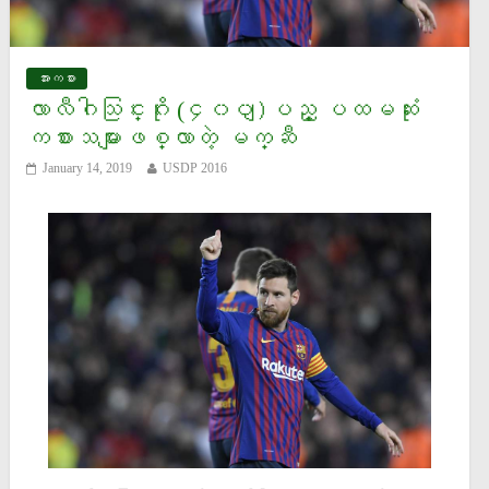
အားကစား
လာလီဂါသြင္းဂုိး (၄၀၀)ျပည့္ ပထမဆုံး
ကစားသမားျဖစ္လာတဲ့ မက္ဆီ
January 14, 2019
USDP 2016