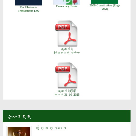
2008 Constitution (Eng-
Democracy Book
The Electronic
MM)
Transactions Law
ရွေးကောက်ပွဲ
ကြေညာစာတမ်း_မာတိကာ
ရွေးကောက်ပွဲကြေငြာ
စာတမ်း_31_10_2025
ဥပေဒေရးရာ
လွ်ပ္စစ္ဥပေဒ