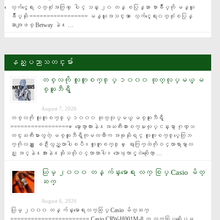
ေလ့က်င့္ေရး ဝတ္စုံအတြက္ ေပါင္ သန္း ၂၀ တန္ စပြန္ဆာ စာခ်ဳပ္ကို မန္ယူ 
ခ်ဳပ္ဆို ================= မန္ယူအသင္းဟာ ေလ့က်င့္ေရး၀တ္စုံစပြန္
ဆာအျဖစ္ Betway နဲ႔ …
နည္းပညာသတင္းမ်ား
တစ္လကို လူတူစက္႐ုပ္ ၁၀၀၀ ထုတ္လုပ္မယ့္ မ
စ္ဆူဘီရွီ
August 7, 2026
တစ္လကို လူတူစက္႐ုပ္ ၁၀၀၀ ထုတ္လုပ္မယ့္ မစ္ဆူဘီရွီ 
================== ေမာ္ေတာ္ကားနဲ႔အႀကီးစားစက္မႈလုပ္ငန္းမွာ ဂုဏ္သ
တင္းႀကီးမားလွတဲ့ မစ္ဆူဘီရွီကုမၸဏီက အခုဆိုရင္ လူတူစက္႐ုပ္ေတြဘ
က္ကိုလည္း ေျခဦးလွည့္လာပါၿပီ။လူတူစက္႐ုပ္ ေဈးကြက္ထဲကိုဝင္လာရာမွာလ
ည္း အင္နဲ႔အားနဲ႔ဆိုသလိုဝင္လာတာပါ။ ဘာေၾကာင့္လဲဆိုေတာ့ …
ယြမ္ ၂၀၀၀ တန္ က်န္းမာေရး လက္ စြပ္ Casio မိတ္
ဆက္
August 6, 2026
ယြမ္ ၂၀၀၀ တန္ က်န္းမာေရးလက္စြပ္ Casio မိတ္ဆက္ 
======================= Casio CRW-H001M-8 က လက္စြပ္ဆိုေပမ