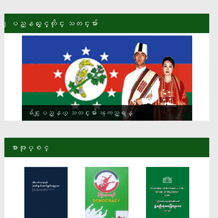
ျပည္နယ္ႏွင့္တိုင္း သတင္းမ်ား
ခ်င္းျပည္နယ္ သတင္းမ်ား ၾကည့္ရန္
စာအုပ္စင္