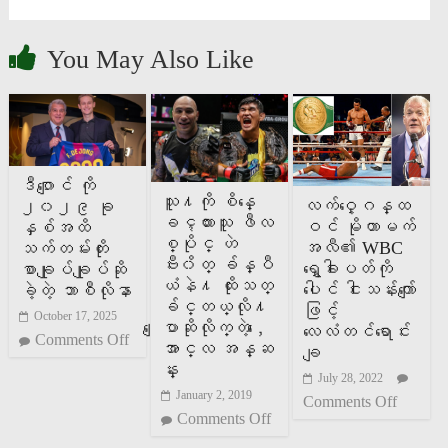
You May Also Like
ဒီဂျောင် ကို
သူ႔ကို စိန္ေ
လက်ဝှေ့ဂန္ထ
၂၀၂၉ ခု
ခၚထားသူ ဖီလ
ဝင် မိုဟာမက်
နှစ်အထိ
စ္ပိုင္ ဟဲ
အလီ၏ WBC
သက်တမ်းတိုး
ဗီး၀ိတ္ ခ်န္ပီ
ရွှေခါးပတ်ကို
စာချုပ်ချုပ်ဆို
ယံနဲ႔ ထိုးသတ္
ပေါင် ငါးသန်းကျော်
ခဲ့တဲ့ ဘာစီလိုနာ
ခ်င္တယ္လို႔
ဖြင့်
October 17, 2025
ေျပာဆိုလိုက္တဲ့ ,ေ
လေလံတင်ရောင်း
Comments Off
အာင္လ အန္ဆ
ချ
န္း
July 28, 2022
January 2, 2019
Comments Off
Comments Off