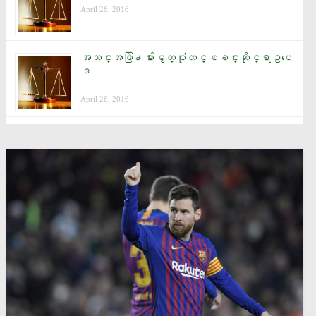
April 26, 2016
အသင္းအဖြဲ႕မ်ားမွတ္ပုံတင္ၿခင္းဆိုင္ရာဥပေ
ဒ
April 26, 2016