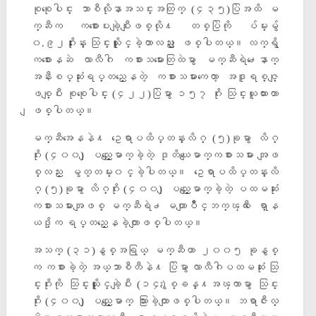
စုစုေပါင္း ဘာစီလိုနာအသင္းအတြက္ (၄၃၅)ပြဲအထိ မ
က္ဆီက ကစားေပးခဲ့ျပီးျဖစ္လို႔ တစ္ပြဲကို ပ်မ္းမွ်
၀.၉၂ဂိုးႏႈန္း သြင္းယူႏိုင္ခဲ့တာလည္း ျဖစ္ပါတယ္။ လက္ရွိ
ကစားေနဆဲ လာလီဂါ ကစားသမားေတြထဲမွာ မက္ဆီရဲ႕ေနာက္
အနီးစပ္ဆံုးရပ္တည္ေနတဲ့ ကစားသမားကေတာ့ အဒူရစ္ဇ္ျ
ဖစ္ျပီး စုစုေပါင္း (၄၂၂)ပြဲမွာ ၁၅၇ ဂိုး သြင္းယူထားတာ
ျဖစ္ပါတယ္။
မက္ဆီအေနနဲ႔ ဥေရာပထိပ္တန္းလိဂ္ (၅)ခုမွာ လိဂ္
ဂိုး (၄၀၀) ျပည့္ေျမာက္ခဲ့တဲ့ ဒုတိယေျမာက္ကစားသမား အျဖ
စ္လည္း မွတ္တမ္း၀င္ခဲ့ပါတယ္။ ဥေရာပထိပ္တန္းလိ
ဂ္ (၅)ခုမွာ လိဂ္ဂိုး (၄၀၀) ျပည့္ေျမာက္ခဲ့တဲ့ ပထမဆံုး
ကစားသမားအျဖစ္ မက္ဆီရဲ႕ မဟာျပိဳင္ဘက္ၾကီး ေရာ္န
ယဒ္ုိက ရပ္တည္ေနခဲ့တာျဖစ္ပါတယ္။
အသက္ (၃၁)နွစ္အရြယ္ မက္ဆီဟာ ၂၀၀၅ ခုနွစ္
က ကစားခဲ့တဲ့ အယ္ဘာစီတီနဲ႔ ပြဲမွာ လာလီဂါပထမဆံုး သြ
င္းဂိုးကို သြင္းယူႏိုင္ခဲ့ျပီး (၁၄)ႏွစ္ခန္႔အၾကာမွာ သြင္း
ဂိုး (၄၀၀) ျပည့္ေျမာက္ သြားခဲ့တာျဖစ္ပါတယ္။ ဘရာဇီးလ္