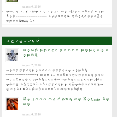
August 6, 2026
ေလ့က်င့္ေရး ဝတ္စုံအတြက္ ေပါင္ သန္း ၂၀ တန္ စပြန္ဆာ စာခ်ဳပ္ကို မန္ယူ 
ခ်ဳပ္ဆို ================= မန္ယူအသင္းဟာ ေလ့က်င့္ေရး၀တ္စုံစပြန္
ဆာအျဖစ္ Betway နဲ႔ …
နည္းပညာသတင္းမ်ား
တစ္လကို လူတူစက္႐ုပ္ ၁၀၀၀ ထုတ္လုပ္မယ့္ မ
စ္ဆူဘီရွီ
August 7, 2026
တစ္လကို လူတူစက္႐ုပ္ ၁၀၀၀ ထုတ္လုပ္မယ့္ မစ္ဆူဘီရွီ 
================== ေမာ္ေတာ္ကားနဲ႔အႀကီးစားစက္မႈလုပ္ငန္းမွာ ဂုဏ္သ
တင္းႀကီးမားလွတဲ့ မစ္ဆူဘီရွီကုမၸဏီက အခုဆိုရင္ လူတူစက္႐ုပ္ေတြဘ
က္ကိုလည္း ေျခဦးလွည့္လာပါၿပီ။လူတူစက္႐ုပ္ ေဈးကြက္ထဲကိုဝင္လာရာမွာလ
ည္း အင္နဲ႔အားနဲ႔ဆိုသလိုဝင္လာတာပါ။ ဘာေၾကာင့္လဲဆိုေတာ့ …
ယြမ္ ၂၀၀၀ တန္ က်န္းမာေရး လက္ စြပ္ Casio မိတ္
ဆက္
August 6, 2026