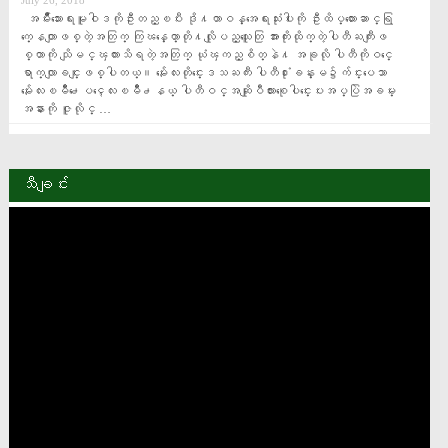
  အမ်ဳိးသားေရးမူဝါဒကိုဦးတည္ၿပီး ဒို႔တာဝန္အေရးသံုးပါးကို ဦးထိပ္ထားေဆာင္ရြ
က္ေနတာျဖစ္တဲ့အတြက္ ကြၽန္ေတာ္တို႔လိုျပည္သူေတြ အားကိုးထိုက္တဲ့ပါတီႀကီးျဖ
စ္တာကို သိျမင္ၾကားသိရတဲ့အတြက္ ယံုၾကည္စိတ္နဲ႔ အခုလို ပါတီကိုဝင္ေ
ရာက္လာျခင္းျဖစ္ပါတယ္​။ မႏၲေလးတိုင္းေဒသႀကီး ပါတီ႐ံုးခန္းမ၌က်င္းပေသာ 
မႏၲေလးၿမိဳ႕ေပၚေလးၿမိဳ႕နယ္ ပါတီဝင္အဆုိျပဳလႊာစုေပါင္းေပးအပ္ပြဲအခမ္း
အနားကုိ ဇူလိုင္ …
သီချင်း