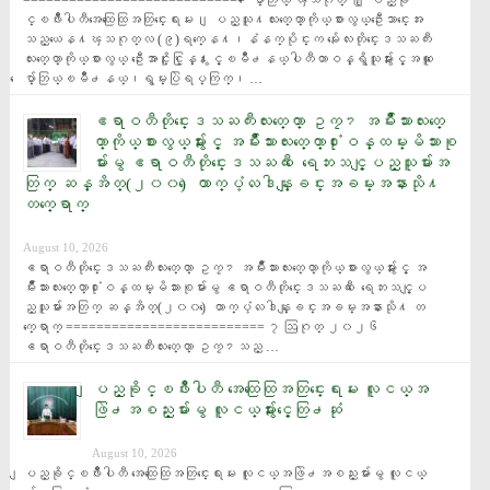
============================= ေပ်ာ္ဘြယ္ ၾသဂုတ္ ၉ ျပည္ခို
ဂီမာေရ႕စ္ကို ေခၚယူခဲ့ေၾကာင္း အာဆင္နယ္ ထုတ္ျပန္
င္ၿဖိဳးပါတီအေထြေထြအတြင္းေရးမႉး၊ ျပည္သူ႔လႊတ္ေတာ္ကိုယ္စားလွယ္ဦးေသာင္းေအး
သည္ယေန႔ၾသဂုတ္လ (၉)ရက္ေန႔၊နံနက္ပိုင္းက မႏၲေလးတိုင္းေဒသႀကီး
လႊတ္ေတာ္ကိုယ္စားလွယ္ ဦးေအာင္ႏိုင္ၫြန္႔ႏွင့္ၿမိဳ႕နယ္ပါတီတာဝန္ရွိသူမ်ားႏွင့္အတူ 
ေပ်ာ္ဘြယ္ၿမိဳ႕နယ္၊ရွမ္းပြဲရပ္ကြက္၊ …
ဧရာဝတီတိုင္းေဒသႀကီးလႊတ္ေတာ္ ဥကၠ႒ အမ်ိဳးသားလႊတ္ေ
တာ္ကိုယ္စားလွယ္မ်ားႏွင့္ အမ်ိဳးသားလႊတ္ေတာ္႐ုံးဝန္ထမ္းမိသားစု
မ်ားမွ ဧရာဝတီတိုင္းေဒသႀကီး ေရေဘးသင့္ျပည္သူမ်ားအ
တြက္ ဆန္အိတ္(၂၀၀) ေထာက္ပံ့လႉဒါန္းျခင္းအခမ္းအနားသို႔
တက္ေရာက္
August 10, 2026
ဧရာဝတီတိုင္းေဒသႀကီးလႊတ္ေတာ္ ဥကၠ႒ အမ်ိဳးသားလႊတ္ေတာ္ကိုယ္စားလွယ္မ်ားႏွင့္ အ
မ်ိဳးသားလႊတ္ေတာ္႐ုံးဝန္ထမ္းမိသားစုမ်ားမွ ဧရာဝတီတိုင္းေဒသႀကီး ေရေဘးသင့္ျပ
ည္သူမ်ားအတြက္ ဆန္အိတ္(၂၀၀) ေထာက္ပံ့လႉဒါန္းျခင္းအခမ္းအနားသို႔ တ
က္ေရာက္ ========================== ၇ ဩဂုတ္ ၂၀၂၆ 
ဧရာဝတီတိုင္းေဒသႀကီးလႊတ္ေတာ္ ဥကၠ႒သည္ …
ျပည္ခိုင္ၿဖိဳးပါတီ အေထြေထြအတြင္းေရးမႉး လူငယ္အ
ဖြဲ႕အစည္းမ်ားမွ လူငယ္မ်ားႏွင့္ေတြ႕ဆုံ
August 10, 2026
ျပည္ခိုင္ၿဖိဳးပါတီ အေထြေထြအတြင္းေရးမႉး လူငယ္အဖြဲ႕အစည္းမ်ားမွ လူငယ္