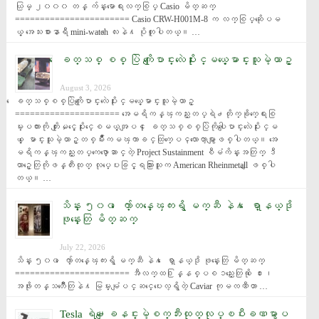
ယြမ္ ၂၀၀၀ တန္ က်န္းမာေရးလက္စြပ္ Casio မိတ္ဆက္ 
======================= Casio CRW-H001M-8 က လက္စြပ္ဆိုေပမ
ယ့္ အေသးစားနာရီ mini-watch ေလးနဲ႔ ပိုတူပါတယ္။ …
ေခတ္သစ္ စစ္ ပြဲ ကိုေျပာင္းလဲေပးႏိုင္မယ့္ေမာင္းသူမဲ့ယာဥ္
August 3, 2026
ေခတ္သစ္စစ္ပြဲကိုေျပာင္းလဲေပးႏိုင္မယ့္ေမာင္းသူမဲ့ယာဥ္ 
===================== အေမရိကန္ၾကည္းတပ္ရဲ႕တိုက္ခိုက္ေရးစြ
မ္းပကားကို တိုးျမႇင့္ေပးႏိုင္ေစမယ့္အျပင္ ေခတ္သစ္စစ္ပြဲကိုပါေျပာင္းလဲေပးႏိုင္မ
ယ့္ ေမာင္းသူမဲ့ယာဥ္တစ္မ်ိဳးကမၾကာခင္ထြက္ေပၚလာေတာ့မွာျဖစ္ပါတယ္။ အေ
မရိကန္ၾကည္းတပ္ကေဖာ္ေဆာင္တဲ့ Project Sustainment စီမံကိန္းအတြက္ ဒီ
ယာဥ္ေတြကိုဖန္တီးထုတ္ လုပ္ေပးခြင့္ရသြားသူက American Rheinmetall ျဖစ္ပါ
တယ္။ …
သိန္း ၅၀၀ ေက်ာ္တန္ေၾကးရွိ မက္ဆီ နဲ႔ ေရာ္နယ္ဒို
ဖုန္းေတြ မိတ္ဆက္
July 22, 2026
သိန္း ၅၀၀ ေက်ာ္တန္ေၾကးရွိ မက္ဆီ နဲ႔ ေရာ္နယ္ဒို ဖုန္းေတြ မိတ္ဆက္ 
======================= အီလက္ထ႐ြန္နစ္ပစၥည္းေတြကို ေ႐ႊ၊ 
အဖိုးတန္သတၱဳေတြနဲ႔ မြမ္းမံျပင္ဆင္ေပးေလ့ရွိတဲ့ Caviar ကုမၸဏီဟာ …
Tesla ရဲ႕‌ေျခနင္းမဲ့စက္ဘီးထုတ္လုပ္ၿပီးခဏမွာပ