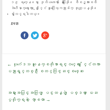
၁၉ ရက္ေန႔မွာ ဒုတိယအေက်ာ့ ေဆြးေႏြးဖို႔ စီစဥ္ထားၿပီး
အဲဒီေနာက္မွာေတာ့ ႏွစ္ႏုိင္ငံ ပူးတြဲေၾကညာခ်က္ ထုတ္ျပန္ဖို႔
ေမွ်ာ္လင့္ရပါတယ္။
DVB
ပုဂံေဒသ ယူနက္စကိုစာရင္းဝင္ေရး ႏုိင္ငံတကာ
←
ပညာရွင္တစ္ဦး စတင္ကြင္းဆင္းစစ္ေဆး
အမွားအယြင္းအတြက္ ျပင္းထန္တဲ့ ျပစ္ဒဏ္ ေပးဆ
ပ္လိုက္ရတဲ့ ေကာ္စတာ
→