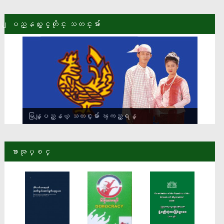
ျပည္နယ္ႏွင့္တိုင္း သတင္းမ်ား
မြန္ျပည္နယ္ သတင္းမ်ား ၾကည့္ရန္
စာအုပ္စင္