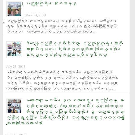
ျပည္သူေတြရဲ႕ ဆႏၵအမွန္
March 3, 2023
ျပည္သူေတြရဲ႕ ဆႏၵအမွန္ ယေန႔ ျမန္မာႏိုင္ငံတြင္ ယေန႔ ႀကဳံေတြ႕ေန
ရေသာ ျပႆနာအရပ္ရပ္ရဲ႕ ဇစ္ျမစ္က ၂၀၂၀ ခုႏွစ္ အေထြေထြေ႐ြးေကာက္ပြဲ 
မဲသမာမႈ။ ဘယ္ေလာက္ေတာင္ မဲသမာမႈျဖစ္လဲဆိုေတာ့ သိပ္ေတာ့ …
ဒီကေန့ျပည္ခုိင္ၿဖိဳးပါတီဟာ ျပည္သူလူထုရဲ႔အားကိုး
အားထားျပဳရမယ္႕ပါတီျဖစ္တယ္ဆိုတာ ကြၽန္မတို႔
နားလည္လက္ခံယုံၾကည္လာၿပီျဖစ္ပါတယ္
July 26, 2018
  မႏၲေလးတိုင္းေဒသႀကီး မိတီၴလာခ႐ိုင္ သာစည္ၿမိဳ႕နယ္ႏွင့္ ဝမ္းတြင္းၿ
မိဳ႕နယ္မ်ားတြင္ ဇူလိုင္ ၂၅ ရက္က ပါတီဝင္အဆိုျပဳလႊာေပးအပ္ပြဲမ်ားက်င္း
ပခဲ့ရာ ပါတီသို႔ဝင္ေရာက္ျခင္းႏွင့္ပတ္သက္၍ ဝမ္းတြင္းၿမိဳ႕နယ္ ဘုရားျ
ဖဴေက်းရြာအုပ္စု ရြာရွည္ေက်းရြာမွ ေမာင္စည္သူေအာင္ႏွင့္ သာစည္ၿမိဳ႕နယ္ …
မဟာေအာင္ေျမၿမိဳ႕နယ္ မဟာအေရွ႕ရပ္ကြက္မွ ေမာ
င္စုိင္းထက္ေက်ာ္ႏွင့္ ခ်မ္းေအးသာစံၿမိဳ႕နယ္ ကံေကာက္ႀ
ကီးရပ္ကြက္မွ မယြန္းမီမီေဇာ္တုိ႔မွ ျပည္ေထာင္စုၾ
ကံ့ခုိင္ေရးႏွင့္ဖြံ႕ၿဖိဳးေရးပါတီသုိ႔ ဝင္ေရာက္ျခင္းႏွင့္ပတ္သက္၍ ​ေျ
ပာျကားသြား​ေသာစကားသံမ်ား
July 26, 2018