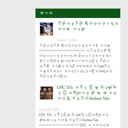
အားကစား
ဒီယိုမန္ဒီကို ရီးယဲလ္မက္ဒရစ္
အသင္း ေခၚယူ
August 7, 2026
ဒီယိုမန္ဒီကို ရီးယဲလ္မက္ဒရစ္အသင္း ေခၚယူ 
======================= စပိန္ထိပ္သီး ရီး
ယဲလ္မက္ဒရစ္အသင္းဟာ လိုက္ပ္ဇစ္အသင္းရဲ႕ 
အိုင္ဗရီကိုစ္ လူငယ္ေတာင္ပံၾကယ္ပြင့္ ဒီယိုမ
န္ဒီကို ေခၚယူႏိုင္ခဲ့ၿပီျဖစ္ေၾကာင္း အတည္ျပဳေၾ
ကညာခဲ့ပါတယ္။ အသက္ (၁၉)ႏွစ္အ႐ြယ္သာရွိေသးတဲ့ 
ဒီယိုမန္ဒီအတြက္ …
UFC 331 ၿပိဳင္ ပြဲ မွာ ထိပ္ဆုံးေခါ
င္ ပြဲ ႀကီးအျဖစ္ ထိုး ရ ေတာ့ မယ့္
လက္ရွိ ခ်န္ပီယံ ‌Joshua Van
August 6, 2026
UFC 331 ၿပိဳင္ပြဲမွာ ထိပ္ဆုံးေခါင္ပြဲႀကီးအျဖစ္ 
ထိုးရေတာ့မယ့္ လက္ရွိ ခ်န္ပီယံ ‌Joshua Van 
==================== UFC က စက္တက္ဘာ 