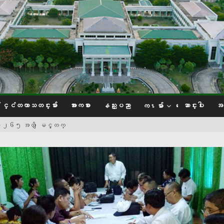
ႏိုင္ငံတကာသတင္းမ်ား
အားကစား
နည္းပညာ
ေဆာင္းပါး
အင
က႑မ်ား
၀ မွ ၂၆၅ အထိ ျမင့္တက္
ဆူဘီရွီ
န္ပီယံ ‌Joshua Van
်ဳပ္ဆို
ခတ္ကစားနည္း၌ ေငြ တံဆိပ္ဆုမ်ားအသီးသီး ဆြတ္ခူး