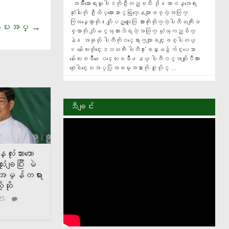
  အမ်ဳိးသားေရးမူဝါဒကိုဦးတည္ၿပီး ဒို႔တာဝန္အေရး
သံုးပါးကို ဦးထိပ္ထားေဆာင္ရြက္ေနတာျဖစ္တဲ့အတြက္ 
ကြၽန္ေတာ္တို႔လိုျပည္သူေတြ အားကိုးထိုက္တဲ့ပါတီႀကီးျဖ
္ေပးအပ္
→
စ္တာကို သိျမင္ၾကားသိရတဲ့အတြက္ ယံုၾကည္စိတ္
နဲ႔ အခုလို ပါတီကိုဝင္ေရာက္လာျခင္းျဖစ္ပါတယ္​
။ မႏၲေလးတိုင္းေဒသႀကီး ပါတီ႐ံုးခန္းမ၌က်င္းပေသာ 
မႏၲေလးၿမိဳ႕ေပၚေလးၿမိဳ႕နယ္ ပါတီဝင္အဆုိျပဳလႊာ
စုေပါင္းေပးအပ္ပြဲအခမ္းအနားကုိ ဇူလိုင္ …
သီချင်း
နှလုံးသားကော
ံးချပြီး မဲ
ှ အမှန်တရား
့ဆို
25