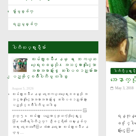
ေလးမ်က္ႏွာၿမိဳ႕နယ္ ေရ ေဘး ကယ္ဆယ္ေရးစခန္းသို႔ အသင့္စားသုံးႏိုင္ေသာအစားအစာမ်ာ
ေမွ်ာ္မွန္းခ်က္
ေရႀကီးနစ္ျမဳပ္မႈဒဏ္ခံရသည့္ ေက်း႐ြာမ်ားရွိ ျပည္သူမ်ားအား ျပည္ခိုင္ၿဖိဳးပါတ
ရည္မွန္းခ်က္
ဒီယိုမန္ဒီကို ရီးယဲလ္မက္ဒရစ္အသင္း ေခၚယူ
ပါတီလႈပ္ရွားမွဳမ်ား
ေလးမ်က္ႏွာၿမိဳ႕နယ္ ေရ ေဘး ကယ္ဆ
ယ္ေရးစခန္းသို႔ အသင့္စားသုံးႏိုင္ေသာ
အစားအစာမ်ားႏွင့္ ေဆးဝါးပစၥည္းမ်ားအား
ပါတီလွဳပ္ရွားမွဳမ
ျပည္ခိုင္ၿဖိဳးပါတီမွ လႉဒါန္း
အေနာက္ပိ
May 3, 2018
August 5, 2026
ေလးမ်က္ႏွာၿမိဳ႕နယ္ ေရေဘးကယ္ဆယ္ေရးစခန္းသို အ
သင့္စားသုံးႏိုင္ေသာအစားအစာမ်ားႏွင့္ ေဆးဝါးပစၥည္းမ်ားအား ျ
ပည္ခိုင္ၿဖိဳးပါတီမွ လႉဒါန္း 
================================= ဩ
ရန္ကုန္အေ
ဂုတ္ ၅၊ ေလးမ်က္ႏွာ ျပည္ေထာင္စုႀကံ့ခိုင္ေရးႏွင့္
ဖြံ႕ၿဖိဳးေရးပါတီဥကၠ႒ ဦးခင္ရီ၏ လမ္းၫႊန္ခ်က္
ခ႐ိုင္ပါ
အရ ေရေဘးႀကဳံေတြ႕ခံစားေနရေသာ ေလးမ်က္ႏွာၿမိဳ႕န
မ်ားႏွင့္
ယ္မွ …