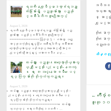
အစီအစဥ္
ေရႀကီးနစ္ျမဳပ္မႈဒဏ္ခံရသည့္ ေ
ပာၾကား ရာ
က်း႐ြာမ်ားရွိ ျပည္သူမ်ားအား ျပည္ခို
င္ၿဖိဳးပါတီက ကူညီေထာက္ပံ့
င္ ေဆာင္၍
င္းျမင္သာစ
August 5, 2026
ေရႀကီးနစ္ျမဳပ္မႈဒဏ္ခံရသည့္ ေက်း႐ြာမ်ားရွိ ျပည္
ထို႔ေနာက
သူမ်ားအား ျပည္ခိုင္ၿဖိဳးပါတီက ကူညီေထာက္ပံ့ 
ထို႔ေနာက
================= ဩဂုတ္ ၅၊ ဟသၤာတ ျပည္ေ
ထာင္စုႀကံ့ခိုင္ေရးႏွင့္ဖြံ႕ၿဖိဳးေရးပါတီမွ အမ်ိဳးသားလႊ
စည္းအေဝး
တ္ေတာ္ကိုယ္စားလွယ္ ဗဟိုအလုပ္အမႈေဆာင္ ဦးေအာင္တ
င္ျမင့္၏ ဦးေဆာင္မႈႏွင့္ ဟသၤာတၿမိဳ႕နယ္ …
ထိန္ဝင္း
ေလးမ်က္ႏွာ ျပည္သူ႔လႊတ္ေတာ္ကိုယ္စားလွ
ယ္ ဦးျမင့္စိုး၊ (ျမင့္စိုး-နတလ)
၊ ေရ ေဘး သင့္ေနေသာ ၿမိဳ႕ေပၚ
ရပ္ ကြက္ မ်ားကို လိုက္လံၾကည့္ရႈ။
August 5, 2026
ေလးမ်က္ႏွာ ျပည္သူ႔လႊတ္ေတာ္ကိုယ္စားလွယ္ ဦးျမင့္စိုး၊ 
က်ံဳေပ်
←
(ျမင့္စိုး-နတလ) ၊ ေရေဘးသင့္ေနေသာ ၿမိဳ႕ေပၚ 
ရပ္ကြက္ မ်ားကို လိုက္လံၾကည့္ရႈ။ 
လူထု ၁၀၀
============================= ေလးမ်က္ႏွာ 
ၾသဂုတ္ ၄ ဧရာဝတီတိုင္းေဒသႀကီး၊ …