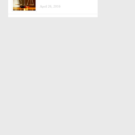
April 26, 2016