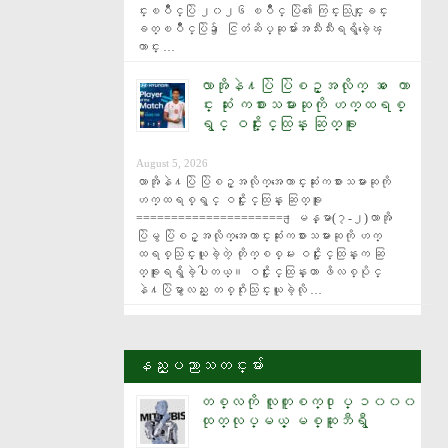
င္းၿပိဳင္ပြဲ ၂၀၂၆ ၿပိဳင္ ပြဲ၏ ကြင္းသြင္းျခင္း
ခတ္ၿပိဳင္ပြဲ၌ ေငြတံဆိပ္ဆုမ်ားအသီးသီးရရွိခဲ့ေၾ
ကာင္း …
လာအိုနဲ႔ပြဲ ပြဲစဥ္အလိုက္ အ ေကာ
င္း ဆုံး ကစားသမားဆုကို ဟက္ထရစ္
ရွင္ ဝင္းႏိုင္ထြန္း ဆြတ္ခူး
August 5, 2026
လာအိုနဲ႔ပြဲ ပြဲစဥ္အလိုက္အေကာင္းဆုံးကစားသမားဆုကို 
ဟက္ထရစ္ရွင္ ဝင္းႏိုင္ထြန္း ဆြတ္ခူး 
====================== ျမန္မာ(၇-၂)လာအို
ပြဲမွ ပြဲစဥ္အလိုက္အေကာင္းဆုံးကစားသမားဆုကို ဟက္
ထရစ္သြင္းယူခဲ့တဲ့ တိုက္စစ္မႉး ဝင္းႏိုင္ထြန္းက ဆြ
တ္ခူးရရွိခဲ့ပါတယ္။ ဝင္းႏိုင္ထြန္းဟာ ဖိလစ္ပိုင္
နဲ႔ပြဲမွာလည္း တစ္ဂိုးသြင္းယူခဲ့လို …
နည္းပညာသတင္းမ်ား
တစ္လကို လူတူစက္႐ုပ္ ၁၀၀၀
ထုတ္လုပ္မယ့္ မစ္ဆူဘီရွီ