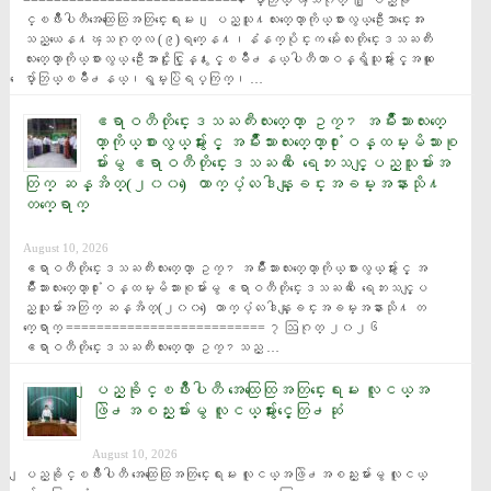
============================= ေပ်ာ္ဘြယ္ ၾသဂုတ္ ၉ ျပည္ခို
ခါးပတ္ခ်န္ပီယံဆြတ္ခူးၿပီး ထြန္းမင္းေအာင္ႏွင့္ရာမန္တို႔သေရက်
င္ၿဖိဳးပါတီအေထြေထြအတြင္းေရးမႉး၊ ျပည္သူ႔လႊတ္ေတာ္ကိုယ္စားလွယ္ဦးေသာင္းေအး
သည္ယေန႔ၾသဂုတ္လ (၉)ရက္ေန႔၊နံနက္ပိုင္းက မႏၲေလးတိုင္းေဒသႀကီး
လႊတ္ေတာ္ကိုယ္စားလွယ္ ဦးေအာင္ႏိုင္ၫြန္႔ႏွင့္ၿမိဳ႕နယ္ပါတီတာဝန္ရွိသူမ်ားႏွင့္အတူ 
ေပ်ာ္ဘြယ္ၿမိဳ႕နယ္၊ရွမ္းပြဲရပ္ကြက္၊ …
ဧရာဝတီတိုင္းေဒသႀကီးလႊတ္ေတာ္ ဥကၠ႒ အမ်ိဳးသားလႊတ္ေ
တာ္ကိုယ္စားလွယ္မ်ားႏွင့္ အမ်ိဳးသားလႊတ္ေတာ္႐ုံးဝန္ထမ္းမိသားစု
မ်ားမွ ဧရာဝတီတိုင္းေဒသႀကီး ေရေဘးသင့္ျပည္သူမ်ားအ
တြက္ ဆန္အိတ္(၂၀၀) ေထာက္ပံ့လႉဒါန္းျခင္းအခမ္းအနားသို႔
တက္ေရာက္
August 10, 2026
ဧရာဝတီတိုင္းေဒသႀကီးလႊတ္ေတာ္ ဥကၠ႒ အမ်ိဳးသားလႊတ္ေတာ္ကိုယ္စားလွယ္မ်ားႏွင့္ အ
မ်ိဳးသားလႊတ္ေတာ္႐ုံးဝန္ထမ္းမိသားစုမ်ားမွ ဧရာဝတီတိုင္းေဒသႀကီး ေရေဘးသင့္ျပ
ည္သူမ်ားအတြက္ ဆန္အိတ္(၂၀၀) ေထာက္ပံ့လႉဒါန္းျခင္းအခမ္းအနားသို႔ တ
က္ေရာက္ ========================== ၇ ဩဂုတ္ ၂၀၂၆ 
ဧရာဝတီတိုင္းေဒသႀကီးလႊတ္ေတာ္ ဥကၠ႒သည္ …
ျပည္ခိုင္ၿဖိဳးပါတီ အေထြေထြအတြင္းေရးမႉး လူငယ္အ
ဖြဲ႕အစည္းမ်ားမွ လူငယ္မ်ားႏွင့္ေတြ႕ဆုံ
August 10, 2026
ျပည္ခိုင္ၿဖိဳးပါတီ အေထြေထြအတြင္းေရးမႉး လူငယ္အဖြဲ႕အစည္းမ်ားမွ လူငယ္