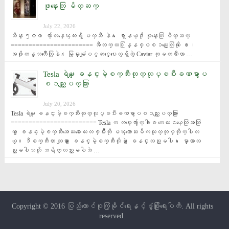
ဖုန္းေတြ မိတ္ဆက္
July 22, 2026
သိန္း ၅၀၀ ေက်ာ္တန္ေၾကးရွိ မက္ဆီ နဲ႔ ေရာ္နယ္ဒို ဖုန္းေတြ မိတ္ဆက္ 
======================= အီလက္ထ႐ြန္နစ္ပစၥည္းေတြကို ေ႐ႊ၊ 
အဖိုးတန္သတၱဳေတြနဲ႔ မြမ္းမံျပင္ဆင္ေပးေလ့ရွိတဲ့ Caviar ကုမၸဏီဟာ …
Tesla ရဲ႕‌ေျခနင္းမဲ့စက္ဘီးထုတ္လုပ္ၿပီးခဏမွာပ
စၥည္းျပတ္သြား
July 20, 2026
Tesla ရဲ႕‌ေျခနင္းမဲ့စက္ဘီးထုတ္လုပ္ၿပီးခဏမွာပစၥည္းျပတ္သြား 
======================== Tesla က လမ္းေလွ်ာက္ခါစ ကေလးငယ္ေတြအတြ
က္ ေျခနင္းမဲ့စက္ဘီးအေသးစားေလးတစ္မ်ိဳးကို မၾကာေသးမီကထုတ္လုပ္လိုက္ပါတ
ယ္။ ဒီစက္ဘီးဟာ တျခား ေျခနင္းမဲ့စက္ဘီးလိုပဲ ေျခနင္းလည္းမပါ၊ ေမာ္တာလ
ည္းမပါသလို ဘရိတ္လည္းမပါဘဲ …
Copyright © 2016
ပြည်ထောင်စုကြံ့ခိုင်ရေးနှင့်ဖွံ့ဖြိုးရေးပါတီ
. All rights
reserved.