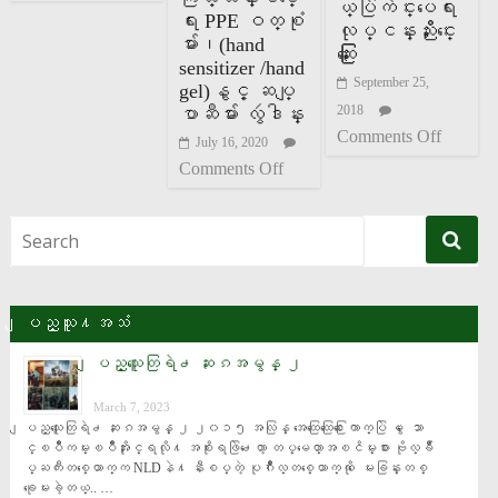
ယ္ပြဲက်င္းပေရး
ရး PPE ဝတ္စုံ
လုပ္ငန္းညိႇႏႈိင္းေ
မ်ား၊(hand
ဆြးေႏြး
sensitizer /hand
September 25,
gel)နွင့္ ဆပ္ျ
2018
ပာဆီမ်ား လွဴဒါန္း
Comments Off
July 16, 2020
Comments Off
ျပည္သူ႔အသံ
ျပည္သူေတြရဲ႕ ဆႏၵအမွန္ ၂
March 7, 2023
ျပည္သူေတြရဲ႕ ဆႏၵအမွန္ ၂ ၂၀၁၅ အလြန္ အေထြေထြေ႐ြးေကာက္ပြဲ မွ ေသာ
င္ၿပိဳကမ္းၿပိဳအႏိုင္ရလို႔ အစိုးရဖြဲ႕ေတာ့ တပ္မေတာ္အၿငိမ္းစား ဗိုလ္ခ်ဳ
ပ္ႀကီးတစ္ေယာက္က NLDနဲ႔ နီးစပ္တဲ့ ပုဂၢိဳလ္တစ္ေယာက္ကို ေမးခြန္းတစ္
ခုေမးခဲ့တယ္.. …