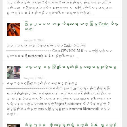
တင္းႀကီးမားလွတဲ့ မစ္ဆူဘီရွီကုမၸဏီက အခုဆိုရင္ လူတူစက္႐ုပ္ေတြဘ
က္ကိုလည္း ေျခဦးလွည့္လာပါၿပီ။လူတူစက္႐ုပ္ ေဈးကြက္ထဲကိုဝင္လာရာမွာလ
ည္း အင္နဲ႔အားနဲ႔ဆိုသလိုဝင္လာတာပါ။ ဘာေၾကာင့္လဲဆိုေတာ့ …
ယြမ္ ၂၀၀၀ တန္ က်န္းမာေရး လက္ စြပ္ Casio မိတ္
ဆက္
August 6, 2026
ယြမ္ ၂၀၀၀ တန္ က်န္းမာေရးလက္စြပ္ Casio မိတ္ဆက္ 
======================= Casio CRW-H001M-8 က လက္စြပ္ဆိုေပမ
ယ့္ အေသးစားနာရီ mini-watch ေလးနဲ႔ ပိုတူပါတယ္။ …
ေခတ္သစ္ စစ္ ပြဲ ကိုေျပာင္းလဲေပးႏိုင္မယ့္ေမာင္းသူမဲ့ယာဥ္
August 3, 2026
ေခတ္သစ္စစ္ပြဲကိုေျပာင္းလဲေပးႏိုင္မယ့္ေမာင္းသူမဲ့ယာဥ္ 
===================== အေမရိကန္ၾကည္းတပ္ရဲ႕တိုက္ခိုက္ေရးစြ
မ္းပကားကို တိုးျမႇင့္ေပးႏိုင္ေစမယ့္အျပင္ ေခတ္သစ္စစ္ပြဲကိုပါေျပာင္းလဲေပးႏိုင္မ
ယ့္ ေမာင္းသူမဲ့ယာဥ္တစ္မ်ိဳးကမၾကာခင္ထြက္ေပၚလာေတာ့မွာျဖစ္ပါတယ္။ အေ
မရိကန္ၾကည္းတပ္ကေဖာ္ေဆာင္တဲ့ Project Sustainment စီမံကိန္းအတြက္ ဒီ
ယာဥ္ေတြကိုဖန္တီးထုတ္ လုပ္ေပးခြင့္ရသြားသူက American Rheinmetall ျဖစ္ပါ
တယ္။ …
သိန္း ၅၀၀ ေက်ာ္တန္ေၾကးရွိ မက္ဆီ နဲ႔ ေရာ္နယ္ဒို