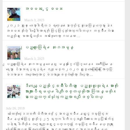
အဓမၼ ႏွင့္ ဓမၼ
March 3, 2023
၂၀၂၁ ခုႏွစ္ ေဖေဖာ္ဝါရီလ ၁ ရက္ေန႔ေနာက္ပိုင္း လူမႈကြန္ယက္မွာ နဲ႔ 
အဓမၼ ဆိုတဲ့ ပါဠိေဝါဟာရကို တြင္တြင္သုံးလာၾကပါတယ္။ တစ္ခ်ိဳ႕လဲနား
လည္လို႔ ေျပာတာရွိသလို႔ အမ်ားစုကေတာ့ ဂဃနဏ …
ျပည္သူေတြရဲ႕ ဆႏၵအမွန္
March 3, 2023
ျပည္သူေတြရဲ႕ ဆႏၵအမွန္ ယေန႔ ျမန္မာႏိုင္ငံတြင္ ယေန႔ ႀကဳံေတြ႕ေန
ရေသာ ျပႆနာအရပ္ရပ္ရဲ႕ ဇစ္ျမစ္က ၂၀၂၀ ခုႏွစ္ အေထြေထြေ႐ြးေကာက္ပြဲ 
မဲသမာမႈ။ ဘယ္ေလာက္ေတာင္ မဲသမာမႈျဖစ္လဲဆိုေတာ့ သိပ္ေတာ့ …
ဒီကေန့ျပည္ခုိင္ၿဖိဳးပါတီဟာ ျပည္သူလူထုရဲ႔အားကိုး
အားထားျပဳရမယ္႕ပါတီျဖစ္တယ္ဆိုတာ ကြၽန္မတို႔
နားလည္လက္ခံယုံၾကည္လာၿပီျဖစ္ပါတယ္
July 26, 2018
  မႏၲေလးတိုင္းေဒသႀကီး မိတီၴလာခ႐ိုင္ သာစည္ၿမိဳ႕နယ္ႏွင့္ ဝမ္းတြင္းၿ
မိဳ႕နယ္မ်ားတြင္ ဇူလိုင္ ၂၅ ရက္က ပါတီဝင္အဆိုျပဳလႊာေပးအပ္ပြဲမ်ားက်င္း
ပခဲ့ရာ ပါတီသို႔ဝင္ေရာက္ျခင္းႏွင့္ပတ္သက္၍ ဝမ္းတြင္းၿမိဳ႕နယ္ ဘုရားျ
ဖဴေက်းရြာအုပ္စု ရြာရွည္ေက်းရြာမွ ေမာင္စည္သူေအာင္ႏွင့္ သာစည္ၿမိဳ႕နယ္ …