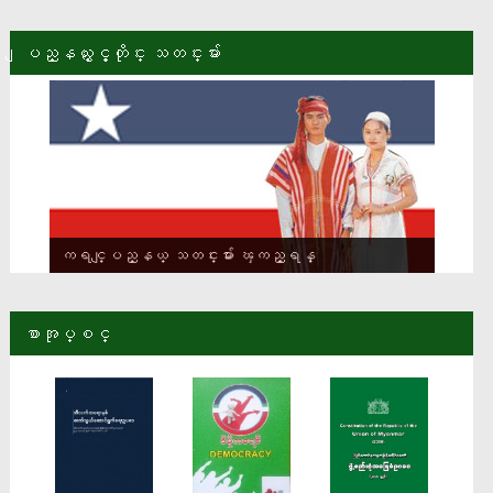
ျပည္နယ္ႏွင့္တိုင္း သတင္းမ်ား
ကရင္ျပည္နယ္ သတင္းမ်ား ၾကည့္ရန္
စာအုပ္စင္