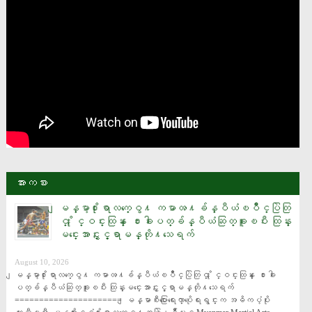
အားကစား
ျမန္မာ့႐ိုးရာလက္ေဝွ႔ ကမာၻ႔ခ်န္ပီယံၿပိဳင္ပြဲတြ
င္ ႏိုင္ဝင္းထြန္း ေ႐ႊခါးပတ္ခ်န္ပီယံဆြတ္ခူးၿပီး ထြန္း
မင္းေအာင္ႏွင့္ရာမန္တို႔သေရက်
August 10, 2026
ျမန္မာ့႐ိုးရာလက္ေဝွ႔ ကမာၻ႔ခ်န္ပီယံၿပိဳင္ပြဲတြင္ ႏိုင္ဝင္းထြန္း ေ႐ႊခါး
ပတ္ခ်န္ပီယံဆြတ္ခူးၿပီး ထြန္းမင္းေအာင္ႏွင့္ရာမန္တို႔သေရက် 
====================== ျမန္မာစီးပြားေရးေကာ္ပိုေရးရွင္းက အဓိကပံ့ပိုး