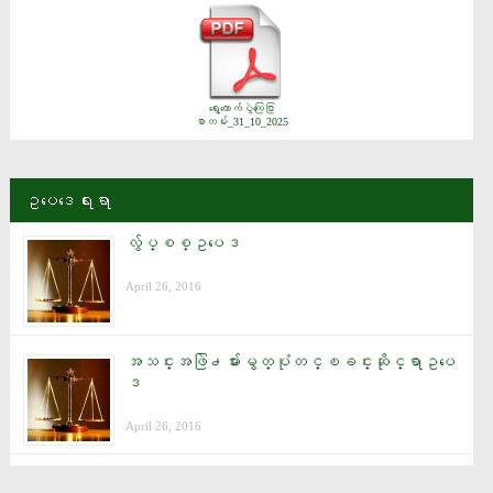
ရွေးကောက်ပွဲကြေငြာ
စာတမ်း_31_10_2025
ဥပေဒေရးရာ
လွ်ပ္စစ္ဥပေဒ
April 26, 2016
အသင္းအဖြဲ႕မ်ားမွတ္ပုံတင္ၿခင္းဆိုင္ရာဥပေ
ဒ
April 26, 2016