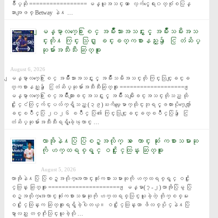
ခ်ဳပ္ဆို ================= မန္ယူအသင္းဟာ ေလ့က်င့္ေရး၀တ္စုံစပြန္
ဆာအျဖစ္ Betway နဲ႔ …
ျမန္မာ့လက္ေ႐ြးစင္ အမ်ိဳးသားအသင္းႏွင့္ အမ်ိဳးသမီးအသ
င္းတို႔ ကြင္း သြင္း ျခင္းခတ္ကစားနည္း၌ ေငြ တံဆိပ္
ဆုမ်ားအသီးသီး ဆြတ္ခူး
August 6, 2026
ျမန္မာ့လက္ေ႐ြးစင္ အမ်ိဳးသားအသင္းႏွင့္ အမ်ိဳးသမီးအသင္းတို ကြင္းသြင္းျခင္းခ
တ္ကစားနည္း၌ ေငြတံဆိပ္ဆုမ်ားအသီးသီးဆြတ္ခူး ==================== ျ
မန္မာ့လက္ေ႐ြးစင္အမ်ိဳးသားျခင္းအသင္းႏွင့္ အမ်ိဳးသမီးျခင္းအသင္းတိုသည္ ထို
င္းႏိုင္ငံတြင္က်င္းပလ်က္ရွိသည့္ (၃၉)ႀကိမ္ေျမာက္ထိုင္းဘုရင့္ဖလားပိုက္ေက်ာ္ျ
ခင္းၿပိဳင္ပြဲ ၂၀၂၆ ၿပိဳင္ ပြဲ၏ ကြင္းသြင္းျခင္းခတ္ၿပိဳင္ပြဲ၌ ေငြ
တံဆိပ္ဆုမ်ားအသီးသီးရရွိခဲ့ေၾကာင္း …
လာအိုနဲ႔ပြဲ ပြဲစဥ္အလိုက္ အ ေကာင္း ဆုံး ကစားသမားဆု
ကို ဟက္ထရစ္ရွင္ ဝင္းႏိုင္ထြန္း ဆြတ္ခူး
August 5, 2026
လာအိုနဲ႔ပြဲ ပြဲစဥ္အလိုက္အေကာင္းဆုံးကစားသမားဆုကို ဟက္ထရစ္ရွင္ ဝင္းႏို
င္ထြန္း ဆြတ္ခူး ====================== ျမန္မာ(၇-၂)လာအိုပြဲမွ ပြဲ
စဥ္အလိုက္အေကာင္းဆုံးကစားသမားဆုကို ဟက္ထရစ္သြင္းယူခဲ့တဲ့ တိုက္စစ္မႉး 
ဝင္းႏိုင္ထြန္းက ဆြတ္ခူးရရွိခဲ့ပါတယ္။ ဝင္းႏိုင္ထြန္းဟာ ဖိလစ္ပိုင္နဲ႔ပြဲ
မွာလည္း တစ္ဂိုးသြင္းယူခဲ့လို …