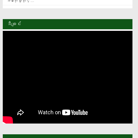
အနားကုိ ဇူလိုင္ …
သီချင်း