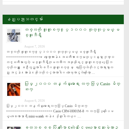
နည္းပညာသတင္းမ်ား
တစ္လကို လူတူစက္႐ုပ္ ၁၀၀၀ ထုတ္လုပ္မယ့္ မ
စ္ဆူဘီရွီ
August 7, 2026
တစ္လကို လူတူစက္႐ုပ္ ၁၀၀၀ ထုတ္လုပ္မယ့္ မစ္ဆူဘီရွီ 
================== ေမာ္ေတာ္ကားနဲ႔အႀကီးစားစက္မႈလုပ္ငန္းမွာ ဂုဏ္သ
တင္းႀကီးမားလွတဲ့ မစ္ဆူဘီရွီကုမၸဏီက အခုဆိုရင္ လူတူစက္႐ုပ္ေတြဘ
က္ကိုလည္း ေျခဦးလွည့္လာပါၿပီ။လူတူစက္႐ုပ္ ေဈးကြက္ထဲကိုဝင္လာရာမွာလ
ည္း အင္နဲ႔အားနဲ႔ဆိုသလိုဝင္လာတာပါ။ ဘာေၾကာင့္လဲဆိုေတာ့ …
ယြမ္ ၂၀၀၀ တန္ က်န္းမာေရး လက္ စြပ္ Casio မိတ္
ဆက္
August 6, 2026
ယြမ္ ၂၀၀၀ တန္ က်န္းမာေရးလက္စြပ္ Casio မိတ္ဆက္ 
======================= Casio CRW-H001M-8 က လက္စြပ္ဆိုေပမ
ယ့္ အေသးစားနာရီ mini-watch ေလးနဲ႔ ပိုတူပါတယ္။ …
ေခတ္သစ္ စစ္ ပြဲ ကိုေျပာင္းလဲေပးႏိုင္မယ့္ေမာင္းသူမဲ့ယာဥ္