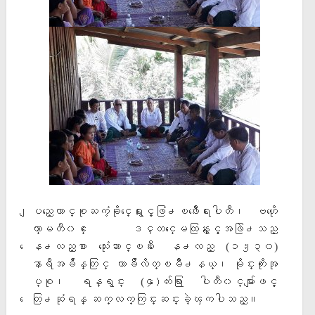
ျပည္ေထာင္စုႀက့ံခိုင္ေရးႏွင့္ဖြံ႕ၿဖိဳးေရးပါတီ၊ ဗဟိုေ
ကာ္မတီ၀င္ ေဒၚတင္ေမထြန္းႏွင့္အဖြဲ႕သည္
ေန႕လည္စာ သံုးေဆာင္ၿပီး ေန႕လည္ (၁၂း၃၀)
နာရီအခ်ိန္တြင္ တာခ်ီလိတ္ၿမိဳ႕နယ္၊ မိုင္းကိုးအု
ပ္စု၊ ရန္ရွင္း (၄)ေက်းရြာ ပါတီ၀င္မ်ားျဖင့္
ေတြ႕ဆံုရန္ ဆက္လက္ကြင္းဆင္းခဲ့ၾကပါသည္။