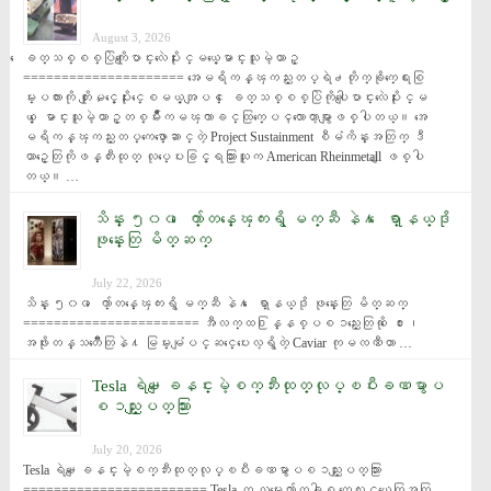
August 3, 2026
ေခတ္သစ္စစ္ပြဲကိုေျပာင္းလဲေပးႏိုင္မယ့္ေမာင္းသူမဲ့ယာဥ္ 
===================== အေမရိကန္ၾကည္းတပ္ရဲ႕တိုက္ခိုက္ေရးစြ
မ္းပကားကို တိုးျမႇင့္ေပးႏိုင္ေစမယ့္အျပင္ ေခတ္သစ္စစ္ပြဲကိုပါေျပာင္းလဲေပးႏိုင္မ
ယ့္ ေမာင္းသူမဲ့ယာဥ္တစ္မ်ိဳးကမၾကာခင္ထြက္ေပၚလာေတာ့မွာျဖစ္ပါတယ္။ အေ
မရိကန္ၾကည္းတပ္ကေဖာ္ေဆာင္တဲ့ Project Sustainment စီမံကိန္းအတြက္ ဒီ
ယာဥ္ေတြကိုဖန္တီးထုတ္ လုပ္ေပးခြင့္ရသြားသူက American Rheinmetall ျဖစ္ပါ
တယ္။ …
သိန္း ၅၀၀ ေက်ာ္တန္ေၾကးရွိ မက္ဆီ နဲ႔ ေရာ္နယ္ဒို
ဖုန္းေတြ မိတ္ဆက္
July 22, 2026
သိန္း ၅၀၀ ေက်ာ္တန္ေၾကးရွိ မက္ဆီ နဲ႔ ေရာ္နယ္ဒို ဖုန္းေတြ မိတ္ဆက္ 
======================= အီလက္ထ႐ြန္နစ္ပစၥည္းေတြကို ေ႐ႊ၊ 
အဖိုးတန္သတၱဳေတြနဲ႔ မြမ္းမံျပင္ဆင္ေပးေလ့ရွိတဲ့ Caviar ကုမၸဏီဟာ …
Tesla ရဲ႕‌ေျခနင္းမဲ့စက္ဘီးထုတ္လုပ္ၿပီးခဏမွာပ
စၥည္းျပတ္သြား
July 20, 2026
Tesla ရဲ႕‌ေျခနင္းမဲ့စက္ဘီးထုတ္လုပ္ၿပီးခဏမွာပစၥည္းျပတ္သြား 
======================== Tesla က လမ္းေလွ်ာက္ခါစ ကေလးငယ္ေတြအတြ