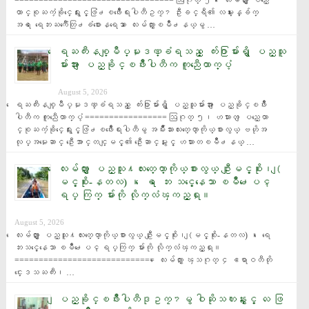
================================= ဩဂုတ္ ၅၊ ေလးမ်က္ႏွာ ျပည္ေ
ထာင္စုႀကံ့ခိုင္ေရးႏွင့္ဖြံ႕ၿဖိဳးေရးပါတီဥကၠ႒ ဦးခင္ရီ၏ လမ္းၫႊန္ခ်က္
အရ ေရေဘးႀကဳံေတြ႕ခံစားေနရေသာ ေလးမ်က္ႏွာၿမိဳ႕နယ္မွ …
ေရႀကီးနစ္ျမဳပ္မႈဒဏ္ခံရသည့္ ေက်း႐ြာမ်ားရွိ ျပည္သူ
မ်ားအား ျပည္ခိုင္ၿဖိဳးပါတီက ကူညီေထာက္ပံ့
August 5, 2026
ေရႀကီးနစ္ျမဳပ္မႈဒဏ္ခံရသည့္ ေက်း႐ြာမ်ားရွိ ျပည္သူမ်ားအား ျပည္ခိုင္ၿဖိဳး
ပါတီက ကူညီေထာက္ပံ့ ================= ဩဂုတ္ ၅၊ ဟသၤာတ ျပည္ေထာ
င္စုႀကံ့ခိုင္ေရးႏွင့္ဖြံ႕ၿဖိဳးေရးပါတီမွ အမ်ိဳးသားလႊတ္ေတာ္ကိုယ္စားလွယ္ ဗဟိုအ
လုပ္အမႈေဆာင္ ဦးေအာင္တင္ျမင့္၏ ဦးေဆာင္မႈႏွင့္ ဟသၤာတၿမိဳ႕နယ္ …
ေလးမ်က္ႏွာ ျပည္သူ႔လႊတ္ေတာ္ကိုယ္စားလွယ္ ဦးျမင့္စိုး၊ (ျ
မင့္စိုး-နတလ) ၊ ေရ ေဘး သင့္ေနေသာ ၿမိဳ႕ေပၚ
ရပ္ ကြက္ မ်ားကို လိုက္လံၾကည့္ရႈ။
August 5, 2026
ေလးမ်က္ႏွာ ျပည္သူ႔လႊတ္ေတာ္ကိုယ္စားလွယ္ ဦးျမင့္စိုး၊ (ျမင့္စိုး-နတလ) ၊ ေရေ
ဘးသင့္ေနေသာ ၿမိဳ႕ေပၚ ရပ္ကြက္ မ်ားကို လိုက္လံၾကည့္ရႈ။ 
============================= ေလးမ်က္ႏွာ ၾသဂုတ္ ၄ ဧရာဝတီတို
င္းေဒသႀကီး၊ …
ျပည္ခိုင္ၿဖိဳးပါတီဒုဥကၠ႒မွ ဝါဆိုသကၤန္းႏွင့္ လႉ ဖြ