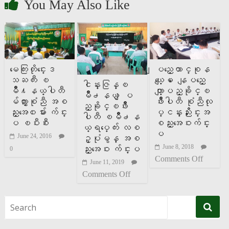
You May Also Like
မေကြးတိုင္းေဒ
ျပည္ေထာင္စုန
သႀကီး ၿ
ယ္ေျမ ေနျပည္ေ
ငါန္းဇြန္ၿ
မိဳ႔နယ္ပါတီ
တာ္ျပည္ခုိင္ၿ
မိဳ႕နယ္ ျပ
မ်က္ႏွာစံုညီ အစ
ဖိဳးပါတီ စံုညီလု
ည္ခိုင္ၿဖိဳး
ည္းအေ၀းမ်ား က်င္း
ပ္ငန္းညႇိႏႈိင္းအ
ပါတီ ၿမိဳ႕န
ပ ၿပီးစီး
စည္းအေဝးက်င္း
ယ္ရပ္ေက်း လစ
ပ
June 24, 2016
ဥ္ပံုမွန္ အစ
June 8, 2018
ည္းအေဝး က်င္းပ
0
Comments Off
June 11, 2019
Comments Off