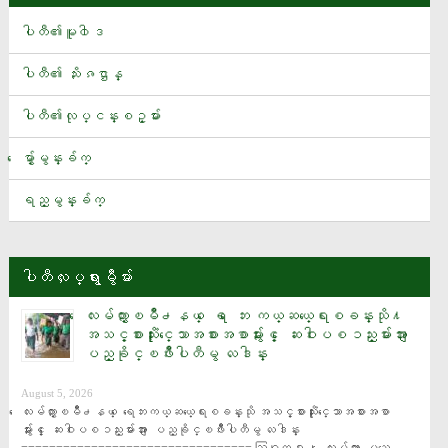
UFC 331 ၿပိဳင္ ပြဲ မွာ ထိပ္ဆုံးေခါင္ ပြဲ ႀကီးအျဖစ္ ထိုး ရ ေတာ့ မယ့္ လက္ရွိ
ပါတီ၏မူ၀ါဒ
ခ်န္ပီယံ ‌Joshua Van
ယြမ္ ၂၀၀၀ တန္ က်န္းမာေရး လက္ စြပ္ Casio မိတ္ဆက္
ပါတီ၏ သႏိၷဌာန္
ႏိုင္ငံေတာ္သမၼတ ထိုင္းႏိုင္ငံသို႔ ေရာက္ရွိ
ပါတီ၏လုပ္ငန္းစဥ္မ်ား
ေလ့က်င့္ေရး ဝတ္စုံ အ တြ က္ ေပါင္ သန္း ၂၀ တန္ စ ပြ န္ဆာ စာခ်ဳပ္ကို မ
န္ယူ ခ်ဳပ္ဆို
ေမွ်ာ္မွန္းခ်က္
ျမန္မာ့လက္ေ႐ြးစင္ အမ်ိဳးသားအသင္းႏွင့္ အမ်ိဳးသမီးအသင္းတို႔ ကြင္း သြင္း ျခ
ရည္မွန္းခ်က္
င္းခတ္ကစားနည္း၌ ေငြ တံဆိပ္ဆုမ်ားအသီးသီး ဆြတ္ခူး
ေလးမ်က္ႏွာၿမိဳ႕နယ္ ေရ ေဘး ကယ္ဆယ္ေရးစခန္းသို႔ အသင့္စားသုံးႏိုင္ေသာအစား
အစာမ်ားႏွင့္ ေဆးဝါးပစၥည္းမ်ားအား ျပည္ခိုင္ၿဖိဳးပါတီမွ လႉဒါန္း
ပါတီလႈပ္ရွားမွဳမ်ား
ေရႀကီးနစ္ျမဳပ္မႈဒဏ္ခံရသည့္ ေက်း႐ြာမ်ားရွိ ျပည္သူမ်ားအား ျပည္ခိုင္ၿဖိဳး
ေလးမ်က္ႏွာၿမိဳ႕နယ္ ေရ ေဘး ကယ္ဆယ္ေရးစခန္းသို႔
ပါတီက ကူညီေထာက္ပံ့
အသင့္စားသုံးႏိုင္ေသာအစားအစာမ်ားႏွင့္ ေဆးဝါးပစၥည္းမ်ားအား ျ
ဒီယိုမန္ဒီကို ရီးယဲလ္မက္ဒရစ္အသင္း ေခၚယူ
ပည္ခိုင္ၿဖိဳးပါတီမွ လႉဒါန္း
August 5, 2026
ေလးမ်က္ႏွာၿမိဳ႕နယ္ ေရေဘးကယ္ဆယ္ေရးစခန္းသို အသင့္စားသုံးႏိုင္ေသာအစားအစာ
မ်ားႏွင့္ ေဆးဝါးပစၥည္းမ်ားအား ျပည္ခိုင္ၿဖိဳးပါတီမွ လႉဒါန္း 