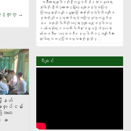
  အမ်ဳိးသားေရးမူဝါဒကိုဦးတည္ၿပီး ဒို႔တာဝန္အေရး
သံုးပါးကို ဦးထိပ္ထားေဆာင္ရြက္ေနတာျဖစ္တဲ့အတြက္ 
ကြၽန္ေတာ္တို႔လိုျပည္သူေတြ အားကိုးထိုက္တဲ့ပါတီႀကီးျဖ
ႏွင္ထုတ္
→
စ္တာကို သိျမင္ၾကားသိရတဲ့အတြက္ ယံုၾကည္စိတ္
နဲ႔ အခုလို ပါတီကိုဝင္ေရာက္လာျခင္းျဖစ္ပါတယ္​
။ မႏၲေလးတိုင္းေဒသႀကီး ပါတီ႐ံုးခန္းမ၌က်င္းပေသာ 
မႏၲေလးၿမိဳ႕ေပၚေလးၿမိဳ႕နယ္ ပါတီဝင္အဆုိျပဳလႊာ
စုေပါင္းေပးအပ္ပြဲအခမ္းအနားကုိ ဇူလိုင္ …
သီချင်း
ို့နယ်
ားလုပ်ငန်း
်းအဝေး
3