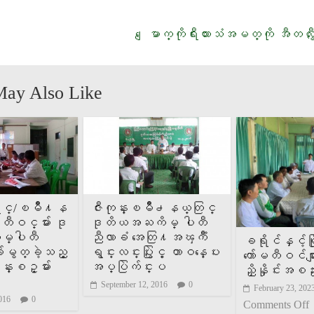
ေျမာက္ကိုရီးယားသံအမတ္ကုိ အီတလီ
May Also Like
ုင္/ၿမိဳ႔န
ဇီးကုန္းၿမိဳ႕နယ္တြင္
တီဝင္မ်ား ဒု
ဒုတိယအႀကိမ္ ပါတီ
မ္ပါတီ
ညီလာခံ အေတြ႔အၾကံဳ
ခရိုင်နှင့်မြ
်မွတ္ခဲ့သည့္
ရွင္းလင္းပြဲႏွင့္ တာဝန္ေပး
ကော်မတီဝင်မျ
္းစဥ္မ်ား
အပ္ပြဲက်င္းပ
ညှိနှိုင်းအစည
September 12, 2016
0
February 23, 202
016
0
Comments Off