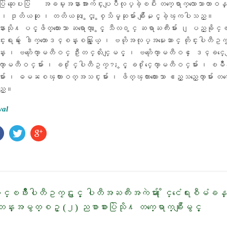
ြဲ ဆုေပးပြဲ အခမ္းအနားအားက်င္းပျပဳလုပ္ခဲ့ၿပီး တက္ေရာက္လာေသာတာဝန္႐ွ
ုတိယဆုု ၊ တတိယဆု ႏွင့္ ႏွစ္သိမ့္ဆုမ်ား ခ်ီးျမႇင့္ခဲ့ၾကပါသည္။
သုိ႔ ပင့္ဖိတ္ထားေသာ ဆရာေတာ္ ႏွင့္ သီလ႐ွင္ ဆရာႀကီးမ်ား ၊ ျပည္ခုိင္
းေရးမွဴး ေဒါက္တာေဒၚစန္းစန္းႏြယ္ ၊ ဗဟုိအလုပ္အမႈေဆာင္ တုိင္းပါတီဥ
ိန္း ၊ ဗဟုိေကာ္မတီဝင္ ဦးတင္လႈိင္ျမင့္ ၊ ဗဟုိေကာ္မတီဝင္ ေဒၚခင္ေ
ီေကာ္မတီဝင္မ်ား ၊ ခ႐ုိင္ပါတီဥကၠ႒ ႏွင့္ ခ႐ုိင္ေကာ္မတီဝင္မ်ား ၊ ၿမိ
ား ၊ ဓမၼစၾကာၤဝတ္အသင္းမ်ား ၊ ဖိတ္ၾကားထားေသာ ဧည့္သည္ေတာ္မ်ား တက္
ည္။
yal
င္ၿဖိဳးပါတီဥကၠဌႏွင့္ ပါတီအႀကီးအကဲမ်ား ႏုိင္ငံေရးစီမံခန
န္းအမွတ္စဥ္ (၂) ညစာစားပြဲသုိ႔ တက္ေရာက္ခ်ီးျမွင့္