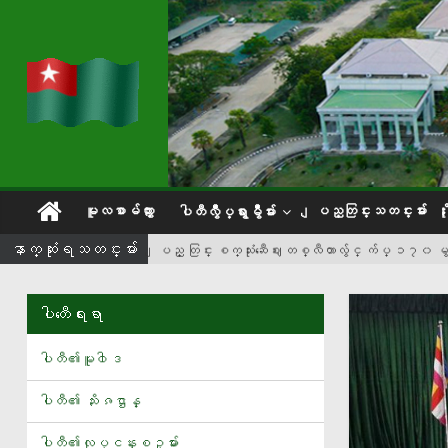
မူလစာမ်က္ႏွာ
ျပည္တြင္းသတင္းမ်ား
ပါတီလွဳပ္ရွားမွဳမ်ား
ေနာက္ဆံုးရသတင္းမ်ား
ျပည္ တြင္း စက္သုံးဆီေဈး တစ္လီတာလွ်င္ က်ပ္ ၁၇
တစ္လကို လူတူစက္႐ုပ္ ၁၀၀၀ ထုတ္လုပ္မယ့္ မစ္
UFC 331 ၿပိဳင္ ပြဲ မွာ ထိပ္ဆုံးေခါင္ ပြဲ ႀကီးအျဖစ္ ထိုး ရ ေတာ့ မယ့္ လက္ရွိ ခ်
ပါတီေရးရာ
ယြမ္ ၂၀၀၀ တန္ က်န္းမာေရး လက္ စြပ္ Casio မိတ္ဆက္
ပါတီ၏မူ၀ါဒ
ႏိုင္ငံေတာ္သမၼတ ထိုင္းႏိုင္ငံသို႔ ေရာက္ရွိ
ပါတီ၏ သႏိၷဌာန္
ေလ့က်င့္ေရး ဝတ္စုံ အ တြ က္ ေပါင္ သန္း ၂၀ တန္ စ ပြ န္ဆာ စာခ်ဳပ္ကို မန္ယူ ခ
ျမန္မာ့လက္ေ႐ြးစင္ အမ်ိဳးသားအသင္းႏွင့္ အမ်ိဳးသမီးအသင္းတို႔ ကြင္း သြင္း ျခင္း
ပါတီ၏လုပ္ငန္းစဥ္မ်ား