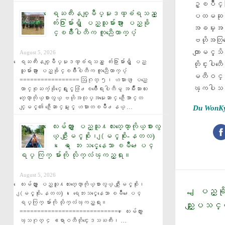
ဥ္ၿပိဳင္ပ
ေရႀကီးနစ္ျမဳပ္မႈဒဏ္ခံရသည့္ ေ
ပထမဆု ၊ ဒ
က်း႐ြာမ်ားရွိ ျပည္သူမ်ားအား ျပည္ခို
အခမ္းအနား
င္ၿဖိဳးပါတီက ကူညီေထာက္ပံ့
ဗဟုိအတြင္
တာျမင့္သ
August 5, 2026
ေရႀကီးနစ္ျမဳပ္မႈဒဏ္ခံရသည့္ ေက်း႐ြာမ်ားရွိ ျပည္
တုိင္းပါတ
သူမ်ားအား ျပည္ခိုင္ၿဖိဳးပါတီက ကူညီေထာက္ပံ့ 
မတီဝင္မ်
================= ဩဂုတ္ ၅၊ ဟသၤာတ ျပည္ေ
ၾကပါသ
ထာင္စုႀကံ့ခိုင္ေရးႏွင့္ဖြံ႕ၿဖိဳးေရးပါတီမွ အမ်ိဳးသားလႊ
တ္ေတာ္ကိုယ္စားလွယ္ ဗဟိုအလုပ္အမႈေဆာင္ ဦးေအာင္တ
င္ျမင့္၏ ဦးေဆာင္မႈႏွင့္ ဟသၤာတၿမိဳ႕နယ္ …
Du WonK
ေလးမ်က္ႏွာ ျပည္သူ႔လႊတ္ေတာ္ကိုယ္စားလွ
ယ္ ဦးျမင့္စိုး၊ (ျမင့္စိုး-နတလ)
၊ ေရ ေဘး သင့္ေနေသာ ၿမိဳ႕ေပၚ
ရပ္ ကြက္ မ်ားကို လိုက္လံၾကည့္ရႈ။
August 5, 2026
ေလးမ်က္ႏွာ ျပည္သူ႔လႊတ္ေတာ္ကိုယ္စားလွယ္ ဦးျမင့္စိုး၊ 
ျပည္ခုိ
←
(ျမင့္စိုး-နတလ) ၊ ေရေဘးသင့္ေနေသာ ၿမိဳ႕ေပၚ 
ရပ္ကြက္ မ်ားကို လိုက္လံၾကည့္ရႈ။ 
ည္းျပသင္တ
============================= ေလးမ်က္ႏွာ 
ၾသဂုတ္ ၄ ဧရာဝတီတိုင္းေဒသႀကီး၊ …