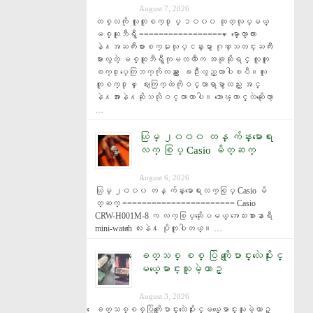
August 7, 2026
တစ္လကို လူတူစက္႐ုပ္ ၁၀၀၀ ထုတ္လုပ္မယ့္ 
မစ္ဆူဘီရွီ ================== ေမာ္ေတာ္ကား
နဲ႔အႀကီးစားစက္မႈလုပ္ငန္းမွာ ဂုဏ္သတင္းႀကီး
မားလွတဲ့ မစ္ဆူဘီရွီကုမၸဏီက အခုဆိုရင္ လူတူ
စက္႐ုပ္ေတြဘက္ကိုလည္း ေျခဦးလွည့္လာပါၿပီ။လူ
တူစက္႐ုပ္ ေဈးကြက္ထဲကိုဝင္လာရာမွာလည္း အင္
နဲ႔အားနဲ႔ဆိုသလိုဝင္လာတာပါ။ ဘာေၾကာင့္လဲဆိုေတာ့ 
…
ယြမ္ ၂၀၀၀ တန္ က်န္းမာေရး
လက္ စြပ္ Casio မိတ္ဆက္
August 6, 2026
ယြမ္ ၂၀၀၀ တန္ က်န္းမာေရးလက္စြပ္ Casio မိ
တ္ဆက္ ======================= Casio 
CRW-H001M-8 က လက္စြပ္ဆိုေပမယ့္ အေသးစားနာရီ 
mini-watch ေလးနဲ႔ ပိုတူပါတယ္။ …
ေခတ္သစ္ စစ္ ပြဲ ကိုေျပာင္းလဲေပးႏိုင္
မယ့္ေမာင္းသူမဲ့ယာဥ္
August 3, 2026
ေခတ္သစ္စစ္ပြဲကိုေျပာင္းလဲေပးႏိုင္မယ့္ေမာင္းသူမဲ့ယာဥ္ 