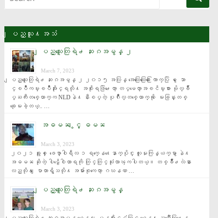
ျပည္သူ႔အသံ
ျပည္သူေတြရဲ႕ ဆႏၵအမွန္ ၂
March 7, 2023
ျပည္သူေတြရဲ႕ ဆႏၵအမွန္ ၂ ၂၀၁၅ အလြန္ အေထြေထြေ႐ြးေကာက္ပြဲ မွ ေသာ
င္ၿပိဳကမ္းၿပိဳအႏိုင္ရလို႔ အစိုးရဖြဲ႕ေတာ့ တပ္မေတာ္အၿငိမ္းစား ဗိုလ္ခ်ဳ
ပ္ႀကီးတစ္ေယာက္က NLDနဲ႔ နီးစပ္တဲ့ ပုဂၢိဳလ္တစ္ေယာက္ကို ေမးခြန္းတစ္
ခုေမးခဲ့တယ္.. …
အဓမၼ ႏွင့္ ဓမၼ
March 3, 2023
၂၀၂၁ ခုႏွစ္ ေဖေဖာ္ဝါရီလ ၁ ရက္ေန႔ေနာက္ပိုင္း လူမႈကြန္ယက္မွာ နဲ႔ 
အဓမၼ ဆိုတဲ့ ပါဠိေဝါဟာရကို တြင္တြင္သုံးလာၾကပါတယ္။ တစ္ခ်ိဳ႕လဲနား
လည္လို႔ ေျပာတာရွိသလို႔ အမ်ားစုကေတာ့ ဂဃနဏ …
ျပည္သူေတြရဲ႕ ဆႏၵအမွန္
March 3, 2023
ျပည္သူေတြရဲ႕ ဆႏၵအမွန္ ယေန႔ ျမန္မာႏိုင္ငံတြင္ ယေန႔ ႀကဳံေတြ႕ေန