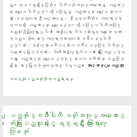
ည္။ လုပ္ငန္းညိႇႏႈိင္းပြဲသို႔ ပါတီဗဟိုအလုပ္အမႈေဆာင္ ျပည္ေထာင္
စုနယ္ေျမ ပါတီဥကၠ႒ ဦးေဝလြင္ႏွင့္ ျပည္ေထာင္စုနယ္ေျမ နာယက
မ်ား ျဖစ္ၾကေသာ ဦးခင္ေမာင္ေဌး၊ ဦးမွတ္ႀကီးတို႔ တက္ေရာက္ခဲ့
ၾကၿပီး ျပည္ေထာင္စုနယ္ေျမဥကၠ႒ ဦးေဝလြင္က ပါတီအတြင္း
စည္းလံုးညီညြတ္ေရးႏွင့္ ပါတီ ေအာင္ႏိုင္ေရး ကိစၥမ်ားရွင္းလင္းေျပာ ၾကား
ခဲ့သည္။ ထို႔ေနာက္ တက္ေရာက္လာၾကေသာ ၿမိဳ႕နယ္ပါတီ
ဥကၠ႒မ်ား၊ ခ႐ိုင္ေကာ္မတီဝင္မ်ားက ၿမိဳ႕နယ္တြင္း ပါတီလုပ္
ငန္းေဆာင္ရြက္ခ်က္မ်ား၊ ပါတီေအာင္ႏိုင္ေရးကိစၥမ်ား ေဆြးေႏြး တင္ျပခဲ့ၾ
ကရာ ျပည္ေထာင္စုနယ္ေျမ ဥကၠ႒ႏွင့္ နာယက ႀကီးမ်ားက ျဖည့္စြက္
ညိႇႏႈိင္း ေဆာင္ရြက္ခဲ့ၾကေၾကာင္း သိရသည္။
ေအာင္ေအာင္(ေနျပည္ေတာ္)
သတင္းအျပည့္အစံုကိုၾကည့္ရႈရန္
ျပည္ခုိင္ၿဖိဳးပါတီ ဗဟုိအလုပ္အမႈေဆာင္
ေက်းရြာျပည္သူမ်ားႏွင့္ ရင္းရင္းႏွီးႏွီး သြားေရာက္ေ
တြ႕ဆုံ