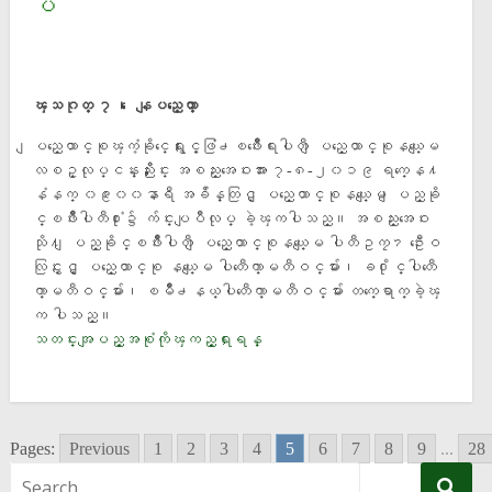
ပ
ၾသဂုတ္ ၇၊ ေနျပည္ေတာ္
ျပည္ေထာင္စုၾကံ့ခိုင္ေရးႏွင့္ဖြံ႕ၿဖိဳးေရးပါတီ ျပည္ေထာင္စုနယ္ေျမ
လစဥ္လုပ္ငန္းညႇိႏႈိင္း အစည္းအေဝးအား ၇-၈-၂၀၁၉ ရက္ေန႔
နံနက္ ၀၉း၀၀နာရီ အခ်ိန္တြင္ ျပည္ေထာင္စုနယ္ေျမ ျပည္ခုိ
င္ၿဖိဳးပါတီ႐ုံး၌ က်င္းပျပဳလုပ္ ခဲ့ၾကပါသည္။ အစည္းအေဝး
သုိ႔ ျပည္ခိုင္ၿဖိဳးပါတီ ျပည္ေထာင္စုနယ္ေျမ ပါတီဥကၠ႒ ဦးေဝ
လြင္ႏွင့္ ျပည္ေထာင္စု နယ္ေျမ ပါတီေကာ္မတီဝင္မ်ား၊ ခ႐ုိင္ပါတီေ
ကာ္မတီဝင္မ်ား၊ ၿမိဳ႕နယ္ပါတီေကာ္မတီဝင္မ်ား တက္ေရာက္ခဲ့ၾ
က ပါသည္။
သတင္းအျပည့္အစံုကိုၾကည့္ရႈရန္
Pages:
Previous
1
2
3
4
5
6
7
8
9
...
28