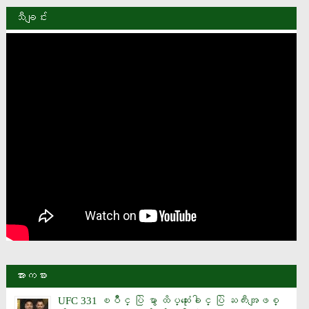
သီချင်း
အားကစား
UFC 331 ၿပိဳင္ ပြဲ မွာ ထိပ္ဆုံးေခါင္ ပြဲ ႀကီးအျဖစ္