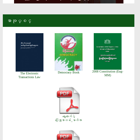
စာအုပ္စင္
2008 Constitution (Eng-
Democracy Book
The Electronic
MM)
Transactions Law
ရွေးကောက်ပွဲ
ကြေညာစာတမ်း_မာတိကာ