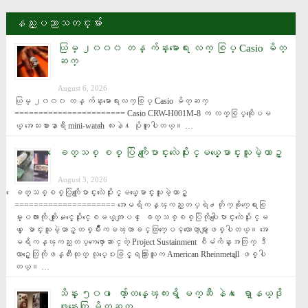
နည္းပညာသတင္းမ်ား
ယြမ္ ၂၀၀၀ တန္ က်န္းမာေရး လက္ စြပ္ Casio မိတ္
ဆက္
August 6, 2026
ယြမ္ ၂၀၀၀ တန္ က်န္းမာေရးလက္စြပ္ Casio မိတ္ဆက္ 
======================= Casio CRW-H001M-8 က လက္စြပ္ဆိုေပမ
ယ့္ အေသးစားနာရီ mini-watch ေလးနဲ႔ ပိုတူပါတယ္။ …
ေခတ္သစ္ စစ္ ပြဲ ကိုေျပာင္းလဲေပးႏိုင္မယ့္ေမာင္းသူမဲ့ယာဥ္
August 3, 2026
ေခတ္သစ္စစ္ပြဲကိုေျပာင္းလဲေပးႏိုင္မယ့္ေမာင္းသူမဲ့ယာဥ္ 
===================== အေမရိကန္ၾကည္းတပ္ရဲ႕တိုက္ခိုက္ေရးစြ
မ္းပကားကို တိုးျမႇင့္ေပးႏိုင္ေစမယ့္အျပင္ ေခတ္သစ္စစ္ပြဲကိုပါေျပာင္းလဲေပးႏိုင္မ
ယ့္ ေမာင္းသူမဲ့ယာဥ္တစ္မ်ိဳးကမၾကာခင္ထြက္ေပၚလာေတာ့မွာျဖစ္ပါတယ္။ အေ
မရိကန္ၾကည္းတပ္ကေဖာ္ေဆာင္တဲ့ Project Sustainment စီမံကိန္းအတြက္ ဒီ
ယာဥ္ေတြကိုဖန္တီးထုတ္ လုပ္ေပးခြင့္ရသြားသူက American Rheinmetall ျဖစ္ပါ
တယ္။ …
သိန္း ၅၀၀ ေက်ာ္တန္ေၾကးရွိ မက္ဆီ နဲ႔ ေရာ္နယ္ဒို
ဖုန္းေတြ မိတ္ဆက္