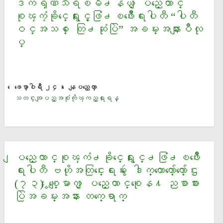
ဒကၡိဏသီရိၿမိဳ႕နယ္ ျပည္ေထာင္
စုၾကံ့ခိုင္ေရးႏွင့္ဖြံ႕ၿဖိဳးေရးပါတီ “ပါတီ
ဝင္အသစ္ ေတြ႕ဆုံပြဲ” အခမ္းအနားျပဳလု
ပ္
ေဖေဖာ္ဝါရီ ၂၄၊ ေနျပည္ေတာ္
သတင္းအျပည့္အစံုကိုၾကည့္ရႈရန္
ျပည္ေထာင္စုၾကံ႕ခုိင္ေရးႏွင္႕ဖြံ႕ၿဖိဳးေ
ရးပါတီ ဗဟုိအတြင္းေရးမွဴး ေဒါက္တာေက်ာ္ေက်ာ္ေဌး
(၇၃) ႏွစ္ေျမာက္ ျပည္ေထာင္စုေန႔ ညစာစား
ပဲြအခမ္းအနား တက္ေရာက္