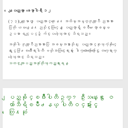
ေနျပည္ေတာ္ ေဖေဖာ္ဝါရီ ၁၂
(၇၃) ႏွစ္ေျမာက္ ျပည္ေထာင္စုေန႔ အထိမ္းအမွတ္ဂုဏ္ျပဳ ညစာစား
ပြဲကို ယမန္ေန႔ ညပိုင္းတြင္ေန ျပည္ေတာ္ရွိ ၿမိဳ႕ေတာ္ခန္းမ
ဥပစာ ရင္ျပင္၌ က်င္းပခဲ့ေၾကာင္း သိရသည္။
အဆုိပါ ဂုဏ္ျပဳညစာစားပြဲ အခမ္းအနားသုိ႔ ျပည္ေထာင္စုၾကံ့ခုိင္ေ
ရးႏွင့္ဖြံ႕ၿဖိဳးေရးပါတီ ဗဟုိအတြင္းေရးမွဴး ေဒါက္တာေက်ာ္ေက်ာ္ေဌး တက္ေရာက္
ခဲ့ေၾကာင္း သိရသည္။
သတင္းအျပည့္အစံုကိုၾကည့္ရႈရန္
ျပည္ခိုင္ၿဖိဳးပါတီဥကၠ႒ ဦးသန္းေဌး ေဇ
ယ်ာသီရိၿမိဳ႕နယ္ ပါတီဝင္မ်ားႏွင့္
ေတြ႔ဆံု