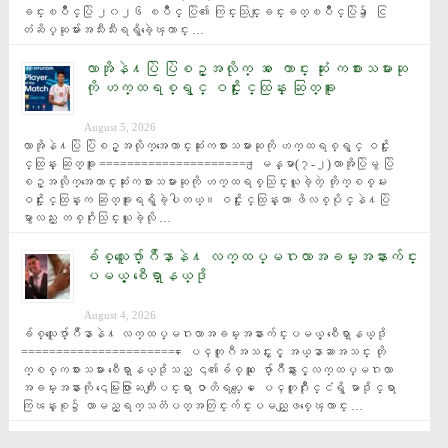
ခင္းၿပိဳင္ပြဲ ၂၀၂၆ ၿပိဳင္ ပြဲ၏ ကြင္းသြင္းျခင္းခတ္ၿပိဳင္ပြဲ၌ ေငြ
တံဆိပ္ဆုမ်ားအသီးသီးရရွိခဲ့ေၾကာင္း …
လာအိုနဲ႔ပြဲ ပြဲစဥ္အလိုက္ အ ေကာင္း ဆုံး ကစားသမားဆု
ကို ဟက္ထရစ္ရွင္ ဝင္းႏိုင္ထြန္း ဆြတ္ခူး
August 5, 2026
လာအိုနဲ႔ပြဲ ပြဲစဥ္အလိုက္အေကာင္းဆုံးကစားသမားဆုကို ဟက္ထရစ္ရွင္ ဝင္းႏို
င္ထြန္း ဆြတ္ခူး ====================== ျမန္မာ(၇-၂)လာအိုပြဲမွ ပြဲ
စဥ္အလိုက္အေကာင္းဆုံးကစားသမားဆုကို ဟက္ထရစ္သြင္းယူခဲ့တဲ့ တိုက္စစ္မႉး 
ဝင္းႏိုင္ထြန္းက ဆြတ္ခူးရရွိခဲ့ပါတယ္။ ဝင္းႏိုင္ထြန္းဟာ ဖိလစ္ပိုင္နဲ႔ပြဲ
မွာလည္း တစ္ဂိုးသြင္းယူခဲ့လို …
ခ်စ္သူေဂ်ာ္ဂ်ီနာနဲ႔ လက္ထပ္မဂၤလာအခမ္းအနားက်င္း
ပမယ့္ စီေရာ္နယ္ဒို
August 4, 2026
ခ်စ္သူေဂ်ာ္ဂ်ီနာနဲ႔ လက္ထပ္မဂၤလာအခမ္းအနားက်င္းပမယ့္ စီေရာ္နယ္ဒို 
======================= ေပၚတူဂီအသင္းႏွင့္ အယ္နာဆာအသင္း တို
က္စစ္ကစားသမား စီေရာ္နယ္ဒိုသည္ ၎၏ခ်စ္သူ ေဂ်ာ္ဂ်ီနာႏွင့္လက္ထပ္မဂၤလာ
အခမ္းအနားကို ၎ေမြးဖြားႀကီးျပင္းရာ ဇာတိရပ္ေျမ ေပၚတူဂီႏိုင္ငံရွိ မာဒိုင္ရာ
ကြၽန္းစု၌ လာမည့္ရက္သတၱပတ္အတြင္းက်င္းပမည္ျဖစ္ေၾကာင္း …