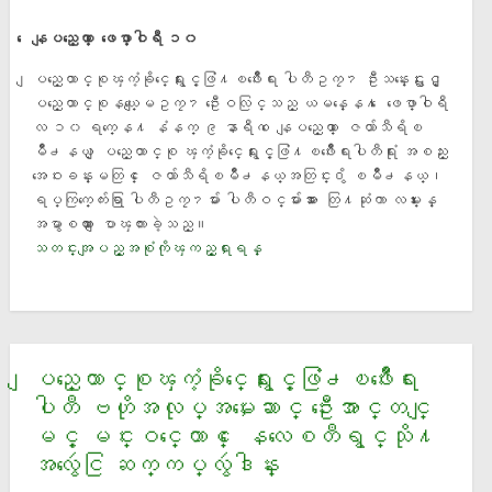
ေနျပည္ေတာ္ ေဖေဖာ္ဝါရီ ၁၀
ျပည္ေထာင္စုၾကံ့ခိုင္ေရးႏွင့္ဖြံ႔ၿဖိဳးေရး ပါတီဥကၠ႒ ဦးသန္းေဌးႏွင့္ ျ
ပည္ေထာင္စုနယ္ေျမဥကၠ႒ ဦးေဝလြင္သည္ ယမန္ေန႔ ေဖေဖာ္ဝါရီ
လ ၁၀ ရက္ေန႔ နံနက္ ၉ နာရီက ေနျပည္ေတာ္ ေဇယ်ာသီရိၿ
မိဳ႕နယ္ ျပည္ေထာင္စု ၾကံ့ခိုင္ေရးႏွင့္ဖြံ႔ၿဖိဳးေရးပါတီရံုး အစည္း
အေဝးခန္းမတြင္ ေဇယ်ာသီရိၿမိဳ႕နယ္အတြင္း႐ွိ ၿမိဳ႕နယ္၊
ရပ္ကြက္ေက်းရြာ ပါတီဥကၠ႒မ်ား ပါတီဝင္မ်ားအား ေတြ႔ဆံုကာ လမ္းၫႊန္
အမွာစကား ေျပာၾကားခဲ့သည္။
သတင္းအျပည့္အစံုကိုၾကည့္ရႈရန္
ျပည္ေထာင္စုၾကံ့ခိုင္ေရးႏွင့္ဖြံ႕ၿဖိဳးေရး
ပါတီ ဗဟိုအလုပ္အမႈေဆာင္ ဦးေအာင္တင္ျ
မင့္ မင္းဝင္ေတာင္ ေနလေစတီရွင္သုိ႔
အလွဴေငြ ဆက္ကပ္လွဴဒါန္း