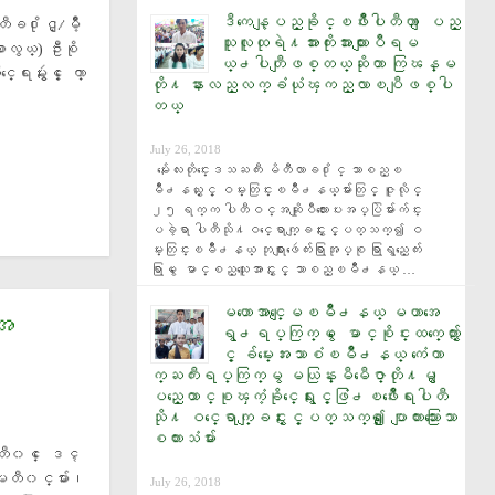
ဒီကေန့ျပည္ခုိင္ၿဖိဳးပါတီဟာ ျပည္
ခ႐ုိင္​/ျမဳိ့
သူလူထုရဲ႔အားကိုးအားထားျပဳရမ
းလွယ္​) ဦးစုိ
ယ္႕ပါတီျဖစ္တယ္ဆိုတာ ကြၽန္မ
ွဴးႏွင္​့​ ေကာ္
တို႔ နားလည္လက္ခံယုံၾကည္လာၿပီျဖစ္ပါ
တယ္
July 26, 2018
  မႏၲေလးတိုင္းေဒသႀကီး မိတီၴလာခ႐ိုင္ သာစည္ၿ
မိဳ႕နယ္ႏွင့္ ဝမ္းတြင္းၿမိဳ႕နယ္မ်ားတြင္ ဇူလိုင္ 
၂၅ ရက္က ပါတီဝင္အဆိုျပဳလႊာေပးအပ္ပြဲမ်ားက်င္း
ပခဲ့ရာ ပါတီသို႔ဝင္ေရာက္ျခင္းႏွင့္ပတ္သက္၍ ဝ
မ္းတြင္းၿမိဳ႕နယ္ ဘုရားျဖဴေက်းရြာအုပ္စု ရြာရွည္ေက်း
ရြာမွ ေမာင္စည္သူေအာင္ႏွင့္ သာစည္ၿမိဳ႕နယ္ …
မဟာေအာင္ေျမၿမိဳ႕နယ္ မဟာအေ
းအ
ရွ႕ရပ္ကြက္မွ ေမာင္စုိင္းထက္ေက်ာ္ႏွ
င့္ ခ်မ္းေအးသာစံၿမိဳ႕နယ္ ကံေကာ
က္ႀကီးရပ္ကြက္မွ မယြန္းမီမီေဇာ္တုိ႔မွ ျ
ပည္ေထာင္စုၾကံ့ခုိင္ေရးႏွင့္ဖြံ႕ၿဖိဳးေရးပါတီ
သုိ႔ ဝင္ေရာက္ျခင္းႏွင့္ပတ္သက္၍ ​ေျပာျကားသြား​ေသာ
စကားသံမ်ား
္မတီ၀င္ ေဒၚ
ာ္မတီ၀င္မ်ား၊
July 26, 2018