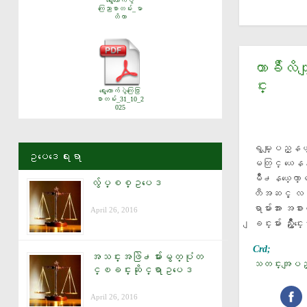
ရွေးကောက်ပွဲ
ကြေညာစာတမ်း_မာ
တိကာ
တာခ်ီလိတ္
င္​း
ရွေးကောက်ပွဲကြေငြာ
စာတမ်း_31_10_2
025
ရွမ္​းျပည္​နယ္
ဥပေဒေရးရာ
မတြင္ ​ယ​ေန႔
မိဳ႕နယ္​​ေကာ္​
လွ်ပ္စစ္ဥပေဒ
တီအဆင္​့ လစ္​
ရာမ်ားအား အစား
April 26, 2016
ျခင္​းမ်ား ညိွႏ
Crd;
အသင္းအဖြဲ႕မ်ားမွတ္ပုံတ
သတင္းအျပည္
င္ၿခင္းဆိုင္ရာဥပေဒ
April 26, 2016