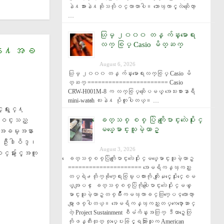
နဲ႔အားနဲ႔ဆိုသလိုဝင္လာတာပါ။ ဘာေၾကာင့္လဲဆိုေတာ့ 
…
ယြမ္ ၂၀၀၀ တန္ က်န္းမာေရး
လက္ စြပ္ Casio မိတ္ဆက္
ယ္ေန႔အခ
August 6, 2026
ယြမ္ ၂၀၀၀ တန္ က်န္းမာေရးလက္စြပ္ Casio မိ
တ္ဆက္ ======================= Casio 
CRW-H001M-8 က လက္စြပ္ဆိုေပမယ့္ အေသးစားနာရီ 
mini-watch ေလးနဲ႔ ပိုတူပါတယ္။ …
ေရးႏွင္႔​့
ေခတ္သစ္ စစ္ ပြဲ ကိုေျပာင္းလဲေပးႏိုင္
န္​းဝင္​းသည္​
မယ့္ေမာင္းသူမဲ့ယာဥ္
႔အခမ္​းအနား
္​ ဦးဒါဝိဒ္​၊
August 3, 2026
​မ်ားႏွင္​့အတူ
ေခတ္သစ္စစ္ပြဲကိုေျပာင္းလဲေပးႏိုင္မယ့္ေမာင္းသူမဲ့ယာဥ္ 
===================== အေမရိကန္ၾကည္း
တပ္ရဲ႕တိုက္ခိုက္ေရးစြမ္းပကားကို တိုးျမႇင့္ေပးႏိုင္ေစမ
ယ့္အျပင္ ေခတ္သစ္စစ္ပြဲကိုပါေျပာင္းလဲေပးႏိုင္မယ့္ ေ
မာင္းသူမဲ့ယာဥ္တစ္မ်ိဳးကမၾကာခင္ထြက္ေပၚလာေတာ့
မွာျဖစ္ပါတယ္။ အေမရိကန္ၾကည္းတပ္ကေဖာ္ေဆာင္
တဲ့ Project Sustainment စီမံကိန္းအတြက္ ဒီယာဥ္ေတြ
ကိုဖန္တီးထုတ္ လုပ္ေပးခြင့္ရသြားသူက American 