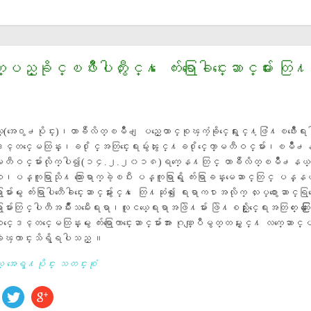
ျပည္​ခိုင္​ၿဖိဳးပါတီႏွင္႔ ေက်းရြာ​ေခါင္​း​ေဆာင္​မ်ား ​ေတြ႔
္​(အ​ေ႐ွ႕ပိုင္​း)၊တာခ်ီလိတ္​ၿမိဳ႕ ျပည္ေထာင္​စုၾကံ့ခိုင္​​ေရးႏွင္႔​့ဖြံ႔ၿဖိဳး​ေရး
ေဒၚတင္​​ေမထြန္​း၊ခ႐ိုင္​အတြင္​း​ေရးမွဴးၽႏွင္႔ခ႐ိုင္​​ေကာ္​မတီဝင္​မ်ား၊ၿမ
္​မတီဝင္​မ်ားလိုက္​ပါ၍(၁၄.၂.၂၀၁၈)ရက္​​ေန႔တြင္​ တာခ်ီလိတ္​ၿမိဳ႕နယ္​၊​ေ
္​စု၊ပန္​ကူရြာသို႔ သြား​ေရာက္​ခ့ဲၿပီး ပန္​ကူရြာရိွ ​ေက်းရြာခန
္​းမ​ေဆာင္​တြင္​ ပန
မ်ားမွ ​ေက်းရြာပါတီ​ေခါင္​း​ေဆာင္​မ်ားႏွင္႔ ေတြ႔ဆုံ၍ ​ေရးရာက႑ာအလိုက္​ လႈပ္​႐ွား​ေဆာင္​ရြက္​
​ေက်းရြာမ်ားတြင္​ပါတီအမ်ိဳးသမီး​ေရးရာ၊လူငယ္​​ေရးရာအဖြဲ႔မ်ား ဖြဲ႔စည္​းႏိုင္​​ေရးအတြက္​ ​ေဆြး
္​​ေဒၚတင္​​ေမထြန္​းမွ ​ေက်းရြာ​ေကာင္​း​ေဆာင္​မ်ားအား ဂုဏ္​ျပဳမွတ္​တမ္​းႏွင္႔ လက္​​ေဆာင္​
​့ခဲ​ေၾကာင္​းသိရိွရပါသည္​ ။
္ အေရွ႔ပိုင္း သတင္းစုံ