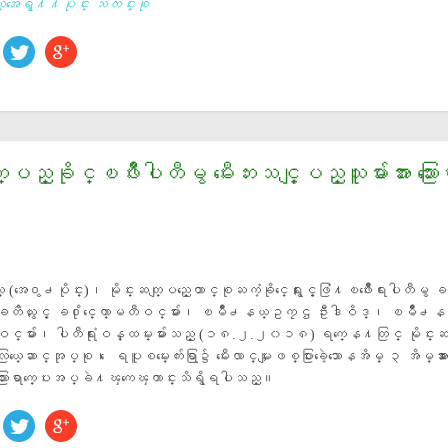
္အေရွ႔႔ပိုင္း သတင္းစုံ
္​ျပည္​ခိုင္​ၿဖိဳးပါတီမွ မီး​ေဘးသင္​့ျပည္​သူမ်ားအား သြား
​ (အ​ေ႐ွ႕ပိုင္​း)၊ မိုင္​းဆတ္​ျပည္​​ေထာင္​စုႀကံ့ခိုင္​​ေရးႏွင္​့ဖြံ႔ၿဖိဳး​ေရးပါတီမွ
​းခတၳိယႏွင္​့ ခ႐ိုင္​​ေကာ္​မတီဝင္​မ်ား၊ ၿမိဳ႕နယ္​ဥကၠဌ ဦးဒါဝိဒ္၊ ၿမိဳ႕နယ္
ကာ္​မတီဝင္​မ်ား၊ ပါတီရံုးဝန္​ထမ္​းမ်ားသည္​ (၁၈.၂.၂၀၁၈) ရက္​​ေန႔တြင္​ မိုင္
္ေဆာင္အုပ္စု၊ ေရပူစမ္းေက်းရြာ၌ မီးေလာင္မႈျဖစ္​ပြားခ့ဲ​ေသာေနအိမ္ ၃ အိမ္အာ
 သြား​ေရာက္​​ေပးအပ္ခဲ႔ၾက​ေၾကာင္​းသိရိွရပါသည္​။