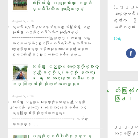
က်း႐ြာမ်ားရွိ ျပည္သူမ်ားအား ျပည္ခို
(၂၅.၂.၂၀၁၈) ရ
င္ၿဖိဳးပါတီက ကူညီေထာက္ပံ့
နယ္​​ေကာ္​မတီအ
င္​း​ေက်ာက္​၊ 
August 5, 2026
ေရႀကီးနစ္ျမဳပ္မႈဒဏ္ခံရသည့္ ေက်း႐ြာမ်ားရွိ ျပည္
မတီဝင္​မ်ား ​ေ႐
သူမ်ားအား ျပည္ခိုင္ၿဖိဳးပါတီက ကူညီေထာက္ပံ့ 
================= ဩဂုတ္ ၅၊ ဟသၤာတ ျပည္ေ
Crd;
ထာင္စုႀကံ့ခိုင္ေရးႏွင့္ဖြံ႕ၿဖိဳးေရးပါတီမွ အမ်ိဳးသားလႊ
တ္ေတာ္ကိုယ္စားလွယ္ ဗဟိုအလုပ္အမႈေဆာင္ ဦးေအာင္တ
င္ျမင့္၏ ဦးေဆာင္မႈႏွင့္ ဟသၤာတၿမိဳ႕နယ္ …
ေလးမ်က္ႏွာ ျပည္သူ႔လႊတ္ေတာ္ကိုယ္စားလွ
ယ္ ဦးျမင့္စိုး၊ (ျမင့္စိုး-နတလ)
၊ ေရ ေဘး သင့္ေနေသာ ၿမိဳ႕ေပၚ
ရပ္ ကြက္ မ်ားကို လိုက္လံၾကည့္ရႈ။
ေက်းရြာ
August 5, 2026
ဖြဲ႕၊ လူ
ေလးမ်က္ႏွာ ျပည္သူ႔လႊတ္ေတာ္ကိုယ္စားလွယ္ ဦးျမင့္စိုး၊ 
(ျမင့္စိုး-နတလ) ၊ ေရေဘးသင့္ေနေသာ ၿမိဳ႕ေပၚ 
ရပ္ကြက္ မ်ားကို လိုက္လံၾကည့္ရႈ။ 
============================= ေလးမ်က္ႏွာ 
ၾသဂုတ္ ၄   …
၂၂-၂-၂၀၁၈ ရ
တင္ေမထြန္းသည
ျပည္ခိုင္ၿဖိဳးပါတီဒုဥကၠ႒မွ