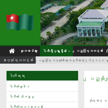
မူလစာမ်က္ႏွာ
ျပည္တြင္းသတင္းမ်ား
ပါတီလွဳပ္ရွားမွဳမ်ား
ေနာက္ဆံုးရသတင္းမ်ား
ျပည္ တြင္း စက္သုံးဆီေဈး တစ္လီတာလွ်င္ က်ပ္ ၁၇
တစ္လကို လူတူစက္႐ုပ္ ၁၀၀၀ ထုတ္လုပ္မယ့္ မစ္
UFC 331 ၿပိဳင္ ပြဲ မွာ ထိပ္ဆုံးေခါင္ ပြဲ ႀကီးအျဖစ္ ထိုး ရ ေတာ့ မယ့္ လက္ရွိ ခ်
ပါတီေရးရာ
ျပည္ခိုင
ယြမ္ ၂၀၀၀ တန္ က်န္းမာေရး လက္ စြပ္ Casio မိတ္ဆက္
ပါတီ၏မူ၀ါဒ
ႏိုင္ငံေတာ္သမၼတ ထိုင္းႏိုင္ငံသို႔ ေရာက္ရွိ
ပါတီ၏ သႏိၷဌာန္
ေလ့က်င့္ေရး ဝတ္စုံ အ တြ က္ ေပါင္ သန္း ၂၀ တန္ စ ပြ န္ဆာ စာခ်ဳပ္ကို မန္ယူ ခ
မိုင္းေယာင္
ျမန္မာ့လက္ေ႐ြးစင္ အမ်ိဳးသားအသင္းႏွင့္ အမ်ိဳးသမီးအသင္းတို႔ ကြင္း သြင္း ျခင္း
ပါတီ၏လုပ္ငန္းစဥ္မ်ား