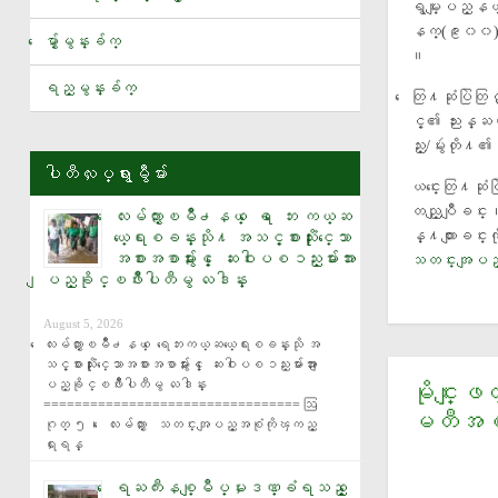
ရွမ္းျပည္နယ္
ေလးမ်က္ႏွာၿမိဳ႕နယ္ ေရ ေဘး ကယ္ဆယ္ေရးစခန္းသို႔ အသင့္စားသုံးႏိုင္ေသာအစားအစာမ်ာ
နက္(၉း၀၀)နာ
ေမွ်ာ္မွန္းခ်က္
ေရႀကီးနစ္ျမဳပ္မႈဒဏ္ခံရသည့္ ေက်း႐ြာမ်ားရွိ ျပည္သူမ်ားအား ျပည္ခိုင္ၿဖိဳးပါတ
။
ရည္မွန္းခ်က္
ဒီယိုမန္ဒီကို ရီးယဲလ္မက္ဒရစ္အသင္း ေခၚယူ
ေတြ႔ဆုံပြဲတ
င့္၏ ညႊန္ႀကာ
ည္း/မွဴးတို
ပါတီလႈပ္ရွားမွဳမ်ား
ယင္းေတြ႔ဆုံ
တည္ျပဳျခင္း၊
ေလးမ်က္ႏွာၿမိဳ႕နယ္ ေရ ေဘး ကယ္ဆ
န္႔ထားျခင္းက
ယ္ေရးစခန္းသို႔ အသင့္စားသုံးႏိုင္ေသာ
အစားအစာမ်ားႏွင့္ ေဆးဝါးပစၥည္းမ်ားအား
သတင္းအျပည္
ျပည္ခိုင္ၿဖိဳးပါတီမွ လႉဒါန္း
August 5, 2026
ေလးမ်က္ႏွာၿမိဳ႕နယ္ ေရေဘးကယ္ဆယ္ေရးစခန္းသို အ
သင့္စားသုံးႏိုင္ေသာအစားအစာမ်ားႏွင့္ ေဆးဝါးပစၥည္းမ်ားအား ျ
ပည္ခိုင္ၿဖိဳးပါတီမွ လႉဒါန္း 
မုိင္​းျဖ
================================= ဩ
မတီအစည္
ဂုတ္ ၅၊ ေလးမ်က္ႏွာ   သတင္းအျပည့္အစံုကိုၾကည့္
ရႈရန္
ေရႀကီးနစ္ျမဳပ္မႈဒဏ္ခံရသည့္ ေ