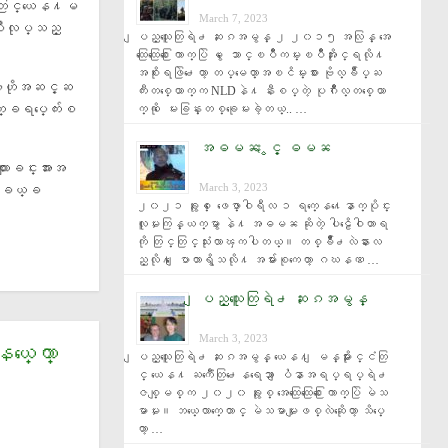
ရုံးတြင္ယေန႔မ
March 7, 2023
ပဳလုပ္သည္
ျပည္သူေတြရဲ႕ ဆႏၵအမွန္ ၂ ၂၀၁၅ အလြန္ အေ
ထြေထြေ႐ြးေကာက္ပြဲ မွ ေသာင္ၿပိဳကမ္းၿပိဳအႏိုင္ရလို႔ 
အစိုးရဖြဲ႕ေတာ့ တပ္မေတာ္အၿငိမ္းစား ဗိုလ္ခ်ဳပ္ႀ
ီဗဟိုအဆင့္ဆ
ကီးတစ္ေယာက္က NLDနဲ႔ နီးစပ္တဲ့ ပုဂၢိဳလ္တစ္ေယာ
က္ေျခရပ္ေက်းစ
က္ကို ေမးခြန္းတစ္ခုေမးခဲ့တယ္.. …
အဓမၼ ႏွင့္ ဓမၼ
းျခင္းအားအ
March 3, 2023
း့ျခယ္ခ
၂၀၂၁ ခုႏွစ္ ေဖေဖာ္ဝါရီလ ၁ ရက္ေန႔ေနာက္ပိုင္း 
လူမႈကြန္ယက္မွာ နဲ႔ အဓမၼ ဆိုတဲ့ ပါဠိေဝါဟာရ
ကို တြင္တြင္သုံးလာၾကပါတယ္။ တစ္ခ်ိဳ႕လဲနားလ
ည္လို႔ ေျပာတာရွိသလို႔ အမ်ားစုကေတာ့ ဂဃနဏ …
ျပည္သူေတြရဲ႕ ဆႏၵအမွန္
March 3, 2023
​​ေကာ္​
ျပည္သူေတြရဲ႕ ဆႏၵအမွန္ ယေန႔ ျမန္မာႏိုင္ငံတြ
င္ ယေန႔ ႀကဳံေတြ႕ေနရေသာ ျပႆနာအရပ္ရပ္ရဲ႕ 
ဇစ္ျမစ္က ၂၀၂၀ ခုႏွစ္ အေထြေထြေ႐ြးေကာက္ပြဲ မဲသ
မာမႈ။ ဘယ္ေလာက္ေတာင္ မဲသမာမႈျဖစ္လဲဆိုေတာ့ သိပ္ေ
တာ့ …