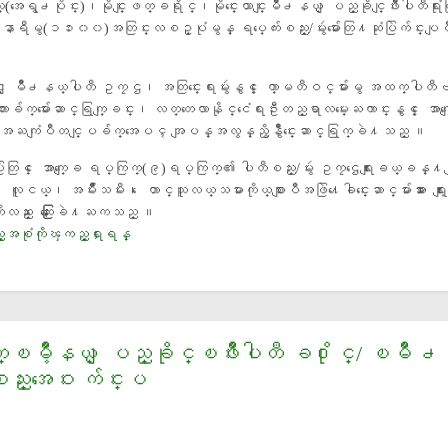
(အေရွ႕ပိုင္း)၊မိုင္းျဖတ္ခရိုင္၊မိုင္းေယာင္းျမိဳ႕နယ္ ျပည္ခိုင္ျဖိဳးပါတီ
းႏွင့္ ေဆးဝါးပစၥည္းမ်ားအား ျပည္ခိုင္ၿဖိဳးပါတီမွ လႉဒါန္း
ရီမွ(၁၁း၀၀)အတြင္းလစဥ္ပုံမွန္ ရပ္ေက်းစည္း/မွဴးမ်ားေတြ႔ဆုံပြဲက်င္းပျ
ီက ကူညီေထာက္ပံ့
ြင္ ျမိဳ႕နယ္ပါတီ ဥကၠဌ၊ အတြင္းေရးမွဴးနွင့္ ေကာ္မတီဝင္မ်ားမွ အထက္ပါတ
းခ်က္မ်ားေဆာင္ရြက္ျခင္း၊ လတ္တေလာနိုင္ငံေရးဦးတည္ရာလမ္းေႀကာင္းနွင့္ ေအာ
႔၏ အႀကံျပဳတင္ျပခ်က္အေပၚ အျပန္အလွန္ညိွနွိဳင္းေဆာင္ရြက္ခဲ႔သည္ ။
ပြဲတြင္ ေအာက္ေျခ ရပ္ကြက္(၉)ရပ္ကြက္၏ ပါတီစည္း/မွဴး ဥကၠဌေရႊးျခယ္ခန္႔ထာ
 လူငယ္၊ အမ်ိဳးသမီး၊ ေတာင္သူလယ္သမားကိုယ္စားျပဳအဖြဲ႔ေခါင္းေဆာင္မ်ားအား ေရႊ
ိုလည္း ေဆြးေႏြးခဲ႔ႀကသည္ ။
့အစံုကိုၾကည့္ရႈရန္
တ္​ၿမဳိ့နယ္​ ျပည္​ခုိင္​​ၿဖဳိးပါတီ ခ႐ုိင္​/ ၿမဳိ ႕နယ္
​းအ​ေဝး က်င္းပ