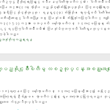
ီဥကၠဌ ဦးစုိင္းေရႊထြန္းႏွင့္ ၿမိဳ႕နယ္ပါတီေကာ္မတီ၀င္မ်ား၊ ပါတီအမ်ိဳးသ
ဲ႕အင္အား (၄၀) ေက်ာ္တုိ႔ သည္ မုိင္းကုိးေက်းရြာအုပ္စုသ
ုိ႔ ကြင္းဆင္းသြားေရ
ာရီတြင္ မုိင္းကုိးအုပ္စု၊ ရန္ရွင္း (၄)ေ က်းစြာသုိ႔ ေရာက္ရွိၿပီး ပါတီေခါင္း
ႀကီး ဦးေအးေဖႏွင့္ ပါတီအဖြဲ႕ျဖင့္ ေတြ႕ဆုံၿပီး ေက်းရြာလုံးကၽြတ္ပါတီ၀င္ အဆုိျ
ကဒ္ (၁၅၃) ကဒ္အား ေပးအပ္ၿပီး ဗဟုိေကာ္မတီ၀င္ ေဒၚတင္ေမထြန္းမွ ေက်း
႕ ႏွင့္ ရပ္ကြက္ပါတီအမ်ိဳးသမီးမ်ား ေတြ႕ဆံုမိတ္ဆက္ၿပီး ပါတီေရွ႕လုပ္ငန္းစဥ္မ်ား
္ရြက္ခဲ့ပါသည္။
့အစံုကိုၾကည့္ရႈရန္
တ္ျပည္ခိုင္ျဖိဳးပါတီမွ လစဥ္လုပ္ငန္းအစည္းအေ၀
)ရက္ေန႔တြင္ ဗဟိုေကာ္မတီ၀င္ ေဒၚတင္ေမထြန္း ဦးေဆာင္၍ ခရိုင္ဥက
တြက္ေရးမွဴး ဦးခ်မ္းျမ၊ ေကာ္မတီ၀င္မ်ားႏွင့္ ေရွ႕ဆက္ေဆာင္ရြက္ရမည္႔ လုပ
္းအစည္းအေ၀း က်င္းပျပဳလုပ္ခဲ့ပါသည္။