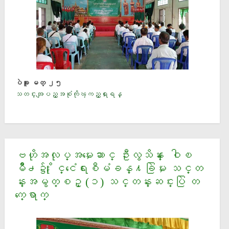
ပဲခူး မတ္ ၂၅
သတင္းအျပည့္အစံုကိုၾကည့္ရႈရန္
ဗဟိုအလုပ္အမႈေဆာင္ ဦးလွသိန္း ေဝါၿ
မိဳ႕၌ ႏိုင္ငံေရးစီမံခန္႔ခြဲမႈ သင္တ
န္းအမွတ္စဥ္ (၁) သင္တန္းဆင္းပြဲ တ
က္ေရာက္