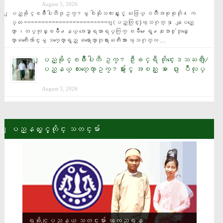
August 5, 2026
ျပည္ခိုင္ၿဖိဳးပါတီဒုဥကၠ႒မွ ဝါဆိုသကၤန္းႏွင့္ လႉဖြယ္ ဝတၳဳအစုစုတို႔ က
ပ္လႉ ========================= (ျပည္တြင္း)ၾသဂုတ္ ၄ ေနျပည္ေ
တာ္ ၊တပ္ကုန္းၿမိဳ႕နယ္ အေနာ္ရထာရပ္ကြက္ ၿမိဳ႕ေရွ႕စႏၵာ႐ုံဘုန္းေ
တာ္ႀကီးေက်ာင္းမွ သက္ေတာ္ရွည္ ဆရာေတာ္ဘုရားႀကီးအား ၾသဂုတ္လ …
ျပည္ခိုင္ၿဖိဳးပါတီ ဥကၠ႒ ဦးခင္ရီ တိုင္းေဒသႀကီး/ျ
ပည္နယ္ လႊတ္ေတာ္ဥကၠ႒မ်ားႏွင့္ အစည္း အ ေဝး ျပဳလုပ္
August 3, 2026
ျပည္နယ္ႏွင့္တိုင္း သတင္းမ်ား
ရခိုင္ျပည္နယ္ သတင္းမ်ား ၾကည့္ရန္