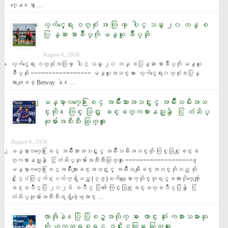
က္ေန႔မွာ …
ေလ့က်င့္ေရး ဝတ္စုံ အ တြ က္ ေပါင္ သန္း ၂၀ တန္ စ
ပြ န္ဆာ စာခ်ဳပ္ကို မန္ယူ ခ်ဳပ္ဆို
August 6, 2026
ေလ့က်င့္ေရး ဝတ္စုံအတြက္ ေပါင္ သန္း ၂၀ တန္ စပြန္ဆာ စာခ်ဳပ္ကို မန္ယူ 
ခ်ဳပ္ဆို ================= မန္ယူအသင္းဟာ ေလ့က်င့္ေရး၀တ္စုံစပြန္
ဆာအျဖစ္ Betway နဲ႔ …
ျမန္မာ့လက္ေ႐ြးစင္ အမ်ိဳးသားအသင္းႏွင့္ အမ်ိဳးသမီးအသ
င္းတို႔ ကြင္း သြင္း ျခင္းခတ္ကစားနည္း၌ ေငြ တံဆိပ္
ဆုမ်ားအသီးသီး ဆြတ္ခူး
August 6, 2026
ျမန္မာ့လက္ေ႐ြးစင္ အမ်ိဳးသားအသင္းႏွင့္ အမ်ိဳးသမီးအသင္းတို ကြင္းသြင္းျခင္းခ
တ္ကစားနည္း၌ ေငြတံဆိပ္ဆုမ်ားအသီးသီးဆြတ္ခူး ==================== ျ
မန္မာ့လက္ေ႐ြးစင္အမ်ိဳးသားျခင္းအသင္းႏွင့္ အမ်ိဳးသမီးျခင္းအသင္းတိုသည္ ထို
င္းႏိုင္ငံတြင္က်င္းပလ်က္ရွိသည့္ (၃၉)ႀကိမ္ေျမာက္ထိုင္းဘုရင့္ဖလားပိုက္ေက်ာ္ျ
ခင္းၿပိဳင္ပြဲ ၂၀၂၆ ၿပိဳင္ ပြဲ၏ ကြင္းသြင္းျခင္းခတ္ၿပိဳင္ပြဲ၌ ေငြ
တံဆိပ္ဆုမ်ားအသီးသီးရရွိခဲ့ေၾကာင္း …
လာအိုနဲ႔ပြဲ ပြဲစဥ္အလိုက္ အ ေကာင္း ဆုံး ကစားသမားဆု
ကို ဟက္ထရစ္ရွင္ ဝင္းႏိုင္ထြန္း ဆြတ္ခူး