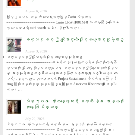
August 6, 2026
ယြမ္ ၂၀၀၀ တန္ က်န္းမာေရးလက္စြပ္ Casio မိတ္ဆက္ 
======================= Casio CRW-H001M-8 က လက္စြပ္ဆိုေပမ
ယ့္ အေသးစားနာရီ mini-watch ေလးနဲ႔ ပိုတူပါတယ္။ …
ေခတ္သစ္ စစ္ ပြဲ ကိုေျပာင္းလဲေပးႏိုင္မယ့္ေမာင္းသူမဲ့ယာဥ္
August 3, 2026
ေခတ္သစ္စစ္ပြဲကိုေျပာင္းလဲေပးႏိုင္မယ့္ေမာင္းသူမဲ့ယာဥ္ 
===================== အေမရိကန္ၾကည္းတပ္ရဲ႕တိုက္ခိုက္ေရးစြ
မ္းပကားကို တိုးျမႇင့္ေပးႏိုင္ေစမယ့္အျပင္ ေခတ္သစ္စစ္ပြဲကိုပါေျပာင္းလဲေပးႏိုင္မ
ယ့္ ေမာင္းသူမဲ့ယာဥ္တစ္မ်ိဳးကမၾကာခင္ထြက္ေပၚလာေတာ့မွာျဖစ္ပါတယ္။ အေ
မရိကန္ၾကည္းတပ္ကေဖာ္ေဆာင္တဲ့ Project Sustainment စီမံကိန္းအတြက္ ဒီ
ယာဥ္ေတြကိုဖန္တီးထုတ္ လုပ္ေပးခြင့္ရသြားသူက American Rheinmetall ျဖစ္ပါ
တယ္။ …
သိန္း ၅၀၀ ေက်ာ္တန္ေၾကးရွိ မက္ဆီ နဲ႔ ေရာ္နယ္ဒို
ဖုန္းေတြ မိတ္ဆက္
July 22, 2026
သိန္း ၅၀၀ ေက်ာ္တန္ေၾကးရွိ မက္ဆီ နဲ႔ ေရာ္နယ္ဒို ဖုန္းေတြ မိတ္ဆက္ 
======================= အီလက္ထ႐ြန္နစ္ပစၥည္းေတြကို ေ႐ႊ၊ 