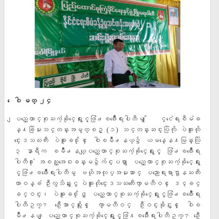
ေဝါ မတ္ ၂၄
ျပည္ေထာင္စုႀကံ့ခိုင္ေရးႏွင့္ဖြံ႕ၿဖိဳးေရးပါတီမွ ႏိုင္ငံေရးစီမံခ
န္႔ခြဲမႈသင္တန္းအမွတ္စဥ္ (၁) သင္တန္းဆင္းပြဲကို ပဲခူးတို
င္းေဒသႀကီး ပဲခူးခ႐ိုင္ ေဝါၿမိဳ႕နယ္၌ ယမန္ေန႔မြန္းလြဲ
၃ နာရီက ၿမိဳ႕နယ္ျပည္ေထာင္စုႀကံ့ခိုင္ေရးႏွင့္ ဖြံ႕ၿဖိဳးေရး
ပါတီ႐ံုး အစည္းအေဝးခန္းမ၌က်င္းပရာ ျပည္ေထာင္စုႀကံ့ခိုင္ေရးႏွ
င့္ဖံြ႕ၿဖိဳးေရးပါတီမွ ဗဟိုအလုပ္အမႈဆာင္ ပညာေရးရာဌာနႀကီး
တာဝန္ခံ ဦးလွသိန္းႏွင့္ ပဲခူးတိုင္းေဒသႀကီးေကာ္မတီဝင္ ေဒၚခင္
ခင္ဝင္း၊ ပဲခူးခ႐ိုင္ ျပည္ေထာင္စုႀကံ့ခိုင္ေရးႏွင့္ဖြံ႕ၿဖိဳးေရး
ပါတီဥကၠ႒ ဦးေအာင္စိုးႏွင့္ ေကာ္မတီဝင္ ဦးဝင္းခိုင္ႏွင့္ ေဝါၿ
မိဳ႕နယ္ ျပည္ေထာင္စုႀကံ့ခိုင္ေရးႏွင့္ဖြံ႔ၿဖိဳးေရးပါတီဥကၠ႒ ဦးေ