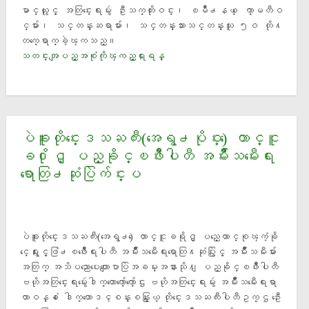
မာင္ယုႏွင့္ အတြင္းေရးမွဴး ဦးသက္တိုးဝင္း၊ ၿမိဳ႕နယ္ ေကာ္မတီဝ
င္မ်ား၊ သင္တန္းဆရာမ်ား၊ သင္တန္းသားသင္တန္းသူ ၅ဝ တို႔
တက္ေရာက္ခဲ့ၾကသည္။
သတင္းအျပည့္အစံုကိုၾကည့္ရႈရန္
ပဲခူးတိုင္းေဒသႀကီး(အေရွ႕ပိုင္း) ေတာင္ငူ
ခ႐ုိင္ ျပည္ခုိင္ၿဖိဳးပါတီ အမ်ဳိးသမီးေရး
ရာေတြ႕ဆုံပြဲက်င္းပ
ပဲခူးတိုင္းေဒသႀကီး(အေရွ႕) ေတာင္ငူခရိုင္ ျပည္ေထာင္စုၾကံ့ခုိ
င္ေရးႏွင့္ဖြံ႕ၿဖိဳးေရးပါတီ အမ်ဳိးသမီးေရးရာေတြ႔ဆံုပြဲႏွင့္ အမ်ဳိးသမီးမ်ား
အတြက္ အသိပညာေပးေဟာေျပာပြဲအခမ္းအနားသို႔ ျပည္ခိုင္ၿဖိဳးပါတီ
ဗဟိုအတြင္းေရးမွဴးေဒါက္တာေက်ာ္ေက်ာ္ေဌး ဗဟိုအတြင္းေရးမွဴး အမ်ဳိးသမီးေရးရာ
တာဝန္ခံ ေဒါက္တာေဒၚစန္းစန္းႏြယ္ တိုင္းေဒသႀကီးပါတီဥကၠဌ ဦးေ