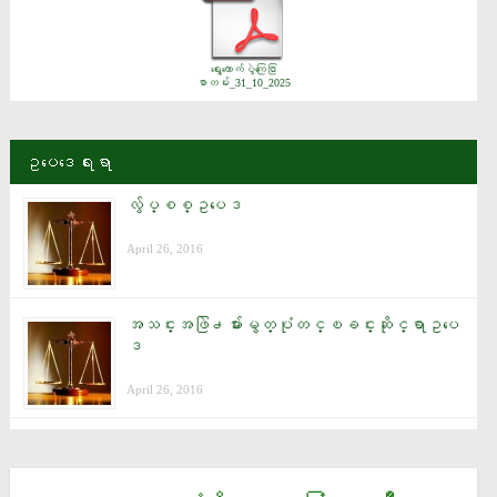
ရွေးကောက်ပွဲကြေငြာ
စာတမ်း_31_10_2025
ဥပေဒေရးရာ
လွ်ပ္စစ္ဥပေဒ
April 26, 2016
အသင္းအဖြဲ႕မ်ားမွတ္ပုံတင္ၿခင္းဆိုင္ရာဥပေ
ဒ
April 26, 2016