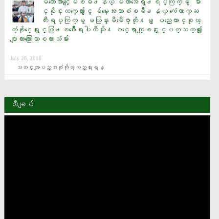
မဟာေအာင္ေျမၿမိဳ႕နယ္ မဟာအေရွ႕ရပ္ကြက္မွ ေမာ
င္စုိင္းထက္ေက်ာ္ႏွင့္ ခ်မ္းေအးသာစံၿမိဳ႕နယ္ ကံေကာက္ႀ
ကီးရပ္ကြက္မွ မယြန္းမီမီေဇာ္တုိ႔မွ ျပည္ေထာင္စုၾ
ကံ့ခုိင္ေရးႏွင့္ဖြံ႕ၿဖိဳးေရးပါတီသုိ႔ ဝင္ေရာက္ျခင္းႏွင့္ပတ္သက္၍ ​ေျ
ပာျကားသြား​ေသာစကားသံမ်ား
July 26, 2018
    သတင္းအျပည့္အစံုကိုၾကည့္ရႈရန္
သီချင်း