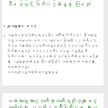
မိဳ႕နယ္႐ွိ ပါတီ၀င္မ်ားနွင့္ ေတြ႕ဆံု
ေနျပည္ေတာ္၊ ေမ ၁၅
ျပည္ေထာင္စုၾကံ့ခိုင္ေရးနွင့္ဖြံ႔ၿဖိဳးေရး ပါတီဥကၠ႒ ဦးသန္းေဌး
သည္ ယမန္ေန႔ ေမလ ၁၅ ရက္ေန႔ မြန္းလြဲ ၁၂ နာရီ ၄၅
မိနစ္ ပဲခူးတိုင္းေဒသၾကီး အေရွ႕ပိုင္း႐ွိ သနပ္ပင္ျမိဳ႕နယ္
ပါတီရံုးခန္းမ၌ သနပ္ပင္ၿမိဳ႕နယ္မွ ျပည္ခိုင္ျဖိဳး
ပါတီ၀င္မ်ား၊ ရပ္မိရပ္ဖမ်ား၊ ႏိုင္ငံေရးပါတီမ်ားမွ တာဝန္႐ွိသူ
မ်ား ျပည္သူလူထုမ်ားနွင့္ ေတြ႕ဆံုပြဲသို႔ တက္ေရာက္ ကာ အမွာစကား ေျ
ပာၾကားခဲ့သည္။
သတင္းအျပည့္အစံုကိုၾကည့္ရႈရန္
မဟာမာရ္ေအာင္ေစတီေတာ္ႀကီးေရတိုက္စားျခင္း
မရွိေစေရး ျပည္ခုိင္ၿဖိဳးပါတီႏွင္႕ ေရႊျပ