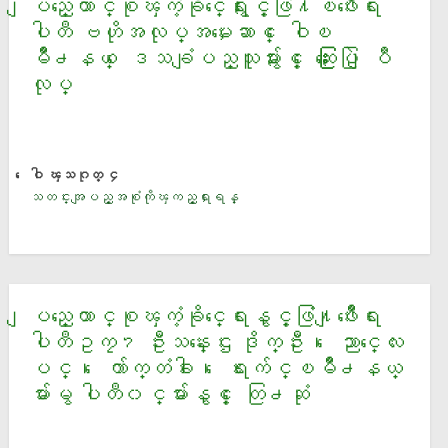
ျပည္ေထာင္စုၾကံ့ခိုင္ေရးႏွင့္ဖံြ႔ၿဖိဳးေရး
ပါတီ ဗဟိုအလုပ္အမႈေဆာင္ ေဝါၿ
မိဳ႕နယ္ ေဒသခံျပည္သူမ်ားႏွင့္ ေဆြးေႏြးပြဲ ျပဳ
လုပ္
ေဝါ ၾသဂုတ္ ၄
သတင္းအျပည့္အစံုကိုၾကည့္ရႈရန္
ျပည္ေထာင္စုၾကံ့ခိုင္ေရးနွင့္ဖြံ႔ျဖိဳးေရး
ပါတီဥကၠ႒ ဦးသန္းေဌး ဒိုက္ဦး၊ ေညာင္ေလး
ပင္၊ ေက်ာက္တံခါး၊ ေရႊက်င္ၿမိဳ႕နယ္
မ်ားမွ ပါတီ၀င္မ်ားနွင့္ ေတြ႕ဆံု