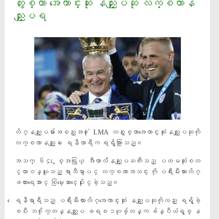
တႏွစ္တာ အေကာင္းဆုံး နည္းျပဆု လက္စတာန
ည္းျပရ
လိဂ္နည္းျပမ်ားအစည္းအ႐ံုး LMA တစ္ႏွစ္တာအေကာင္းဆုံးနည္းျပဆုကို
လက္စတာနည္းျပ ေရနီယာရီက ရရွိသြားသည္။
အသက္ ၆၄ ႏွစ္အရြယ္ အီတာလ်ံနည္းျပႀကီးသည္ ပထမဆံုးစတ
င္တာဝန္ယူသည့္ ရာသီမွာပင္ လက္စတာအသင္း ကို ပရီးမီးယားလိဂ္
ဖလားရေအာင္ စြမ္းေဆာင္ေပးႏိုင္ခဲ့သည္။
ေရနီရာရီသည္ ပရီးမီးယားလိဂ္အေကာင္းဆံုး နည္းျပဆုကိုလည္း ရရွိခဲ့
ၿပီး ဘ႐ိုက္တန္နည္းျပ ခရစၥဟုခ်္တန္က ခ်န္ပီယံရွစ္ န