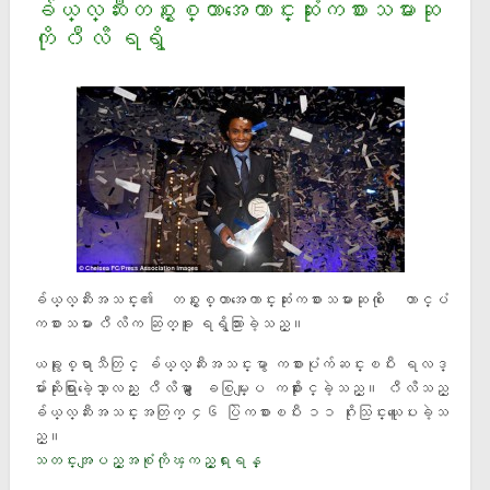
ခ်ယ္လ္ဆီးတစ္ႏွစ္တာအေကာင္းဆုံးကစားသမားဆု
ကို ၀ီလ်ံ ရရွိ
ခ်ယ္လ္ဆီးအသင္း၏ တစ္ႏွစ္တာအေကာင္းဆုံးကစားသမားဆုကို ေတာင္ပံ
ကစားသမား ၀ီလ်ံက ဆြတ္ခူး ရရွိသြားခဲ့သည္။
ယခုႏွစ္ရာသီတြင္ ခ်ယ္လ္ဆီးအသင္းမွာ ကစားပုံက်ဆင္းၿပီး ရလဒ္
မ်ားဆိုးရြားခဲ့ေသာ္လည္း ၀ီလ်ံမွာ ေျခစြမ္းျပ ကစားႏိုင္ခဲ့သည္။ ၀ီလ်ံသည္
ခ်ယ္လ္ဆီးအသင္းအတြက္ ၄၆ ပြဲကစားၿပီး ၁၁ ဂိုးသြင္းယူေပးခဲ့သ
ည္။
သတင္းအျပည့္အစံုကိုၾကည့္ရႈရန္