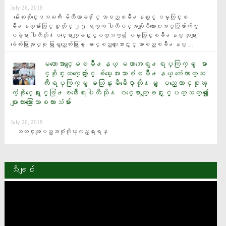
July 26, 2018
  မႏၲေလးတိုင္းေဒသႀကီး မိတီၴလာခ႐ိုင္ သာစည္ၿမိဳ႕နယ္ႏွင့္ ဝမ္းတြင္းၿ
မိဳ႕နယ္မ်ားတြင္ ဇူလိုင္ ၂၅ ရက္က ပါတီဝင္အဆိုျပဳလႊာေပးအပ္ပြဲမ်ားက်င္း
ပခဲ့ရာ ပါတီသို႔ဝင္ေရာက္ျခင္းႏွင့္ပတ္သက္၍ ဝမ္းတြင္းၿမိဳ႕နယ္ ဘုရားျ
ဖဴေက်းရြာအုပ္စု ရြာရွည္ေက်းရြာမွ ေမာင္စည္သူေအာင္ႏွင့္ သာစည္ၿမိဳ႕နယ္ …
မဟာေအာင္ေျမၿမိဳ႕နယ္ မဟာအေရွ႕ရပ္ကြက္မွ ေမာ
င္စုိင္းထက္ေက်ာ္ႏွင့္ ခ်မ္းေအးသာစံၿမိဳ႕နယ္ ကံေကာက္ႀ
ကီးရပ္ကြက္မွ မယြန္းမီမီေဇာ္တုိ႔မွ ျပည္ေထာင္စုၾ
ကံ့ခုိင္ေရးႏွင့္ဖြံ႕ၿဖိဳးေရးပါတီသုိ႔ ဝင္ေရာက္ျခင္းႏွင့္ပတ္သက္၍ ​ေျ
ပာျကားသြား​ေသာစကားသံမ်ား
July 26, 2018
    သတင္းအျပည့္အစံုကိုၾကည့္ရႈရန္
သီချင်း