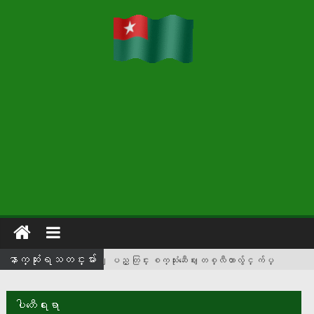
ေနာက္ဆံုးရသတင္းမ်ား
ျပည္ တြင္း စက္သုံးဆီေဈး တစ္လီတာလွ်င္ က်ပ္
၁၇၀ မွ ၂၆၅ အထိ ျမင့္တက္
တစ္လကို လူတူစက္႐ုပ္ ၁၀၀၀ ထုတ္လုပ္မယ့္ မစ္ဆူဘီရွီ
ပါတီေရးရာ