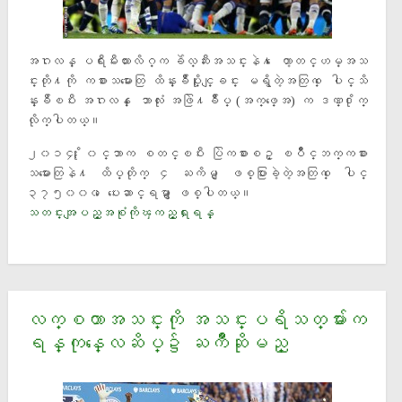
အဂၤလန္ ပရီးမီးယားလိဂ္က ခ်ဲလ္ဆီးအသင္းနဲ႔ ေတာ့တင္ဟမ္အသ
င္းတို႔ကုိ ကစားသမားေတြ ထိန္းခ်ဳပ္ႏုိင္ျခင္း မရွိတဲ့အတြက္ ေပါင္သိ
န္းခ်ီၿပီး အဂၤလန္ ေဘာလုံး အဖြဲ႔ခ်ဳပ္ (အက္ဖ္ေအ) က ဒဏ္႐ိုက္
လုိက္ပါတယ္။
၂၀၁၄ ႏို၀င္ဘာက စတင္ၿပီး ပြဲကစားစဥ္ ၿပိဳင္ဘက္ကစား
သမားေတြနဲ႔ ထိပ္တိုက္ ၄ ႀကိမ္ ျဖစ္ပြားခဲ့တဲ့အတြက္ ေပါင္
၃၇၅၀၀၀ ေပးေဆာင္ရမွာ ျဖစ္ပါတယ္။
သတင္းအျပည့္အစံုကိုၾကည့္ရႈရန္
လက္စတာအသင္းကို အသင္းပရိသတ္မ်ားက
ရန္ကုန္ေလဆိပ္၌ ႀကိဳဆိုမည္