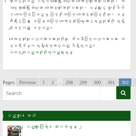
ေကာ္တင္ဟိုသည္ ပရိသတ္မ်ားေရြးခ်ယ္ေသာ အေကာင္းဆံုးေဘာလံုးသမားဆု၊ အ
သင္းေဖာ္မ်ားေရြးခ်ယ္ေသာ အေကာင္းဆံုးေဘာလံုးသမားဆု၊ မန္ယူႏွင့္ ယူ႐ိုပါလိ
ဂ္ အေ၀းကြင္းပြဲစဥ္မွ သြင္းဂိုးအတြက္ အေကာင္းဆံုးသြင္းဂိုးဆု၊ မန္
စီးတီးႏွင့္ပြဲမွ ေျခစြမ္းအတြက္ အေကာင္းဆံုးစြမ္းေဆာင္ရည္ဆုမ်ားကို ရရွိ
ခဲ့ျခင္းလည္း ျဖစ္သည္။
အေကာင္းဆံုးလူငယ္ကစားသမားဆုကိုမူ ဂ်ာမနီကြင္းလယ္ကစားသမား အ
မ္မရီခ်န္က ရရွိခဲ့ေၾကာင္းလည္း သိရွိရသည္။
သတင္းအျပည့္အစံုကိုၾကည့္ရႈရန္
Pages:
Previous
1
2
...
298
299
300
301
302
ျပည္သူ႔အသံ
ျပည္သူေတြရဲ႕ ဆႏၵအမွန္ ၂