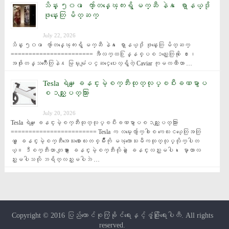
သိန္း ၅၀၀ ေက်ာ္တန္ေၾကးရွိ မက္ဆီ နဲ႔ ေရာ္နယ္ဒို
ဖုန္းေတြ မိတ္ဆက္
July 22, 2026
သိန္း ၅၀၀ ေက်ာ္တန္ေၾကးရွိ မက္ဆီ နဲ႔ ေရာ္နယ္ဒို ဖုန္းေတြ မိတ္ဆက္ 
======================= အီလက္ထ႐ြန္နစ္ပစၥည္းေတြကို ေ႐ႊ၊ 
အဖိုးတန္သတၱဳေတြနဲ႔ မြမ္းမံျပင္ဆင္ေပးေလ့ရွိတဲ့ Caviar ကုမၸဏီဟာ …
Tesla ရဲ႕‌ေျခနင္းမဲ့စက္ဘီးထုတ္လုပ္ၿပီးခဏမွာပ
စၥည္းျပတ္သြား
July 20, 2026
Tesla ရဲ႕‌ေျခနင္းမဲ့စက္ဘီးထုတ္လုပ္ၿပီးခဏမွာပစၥည္းျပတ္သြား 
======================== Tesla က လမ္းေလွ်ာက္ခါစ ကေလးငယ္ေတြအတြ
က္ ေျခနင္းမဲ့စက္ဘီးအေသးစားေလးတစ္မ်ိဳးကို မၾကာေသးမီကထုတ္လုပ္လိုက္ပါတ
ယ္။ ဒီစက္ဘီးဟာ တျခား ေျခနင္းမဲ့စက္ဘီးလိုပဲ ေျခနင္းလည္းမပါ၊ ေမာ္တာလ
ည္းမပါသလို ဘရိတ္လည္းမပါဘဲ …
Copyright © 2016
ပြည်ထောင်စုကြံ့ခိုင်ရေးနှင့်ဖွံ့ဖြိုးရေးပါတီ
. All rights
reserved.