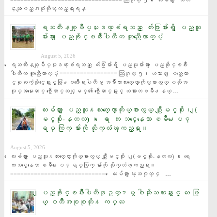
================================= ဩဂုတ္ ၅၊ ေလးမ်က္ႏွာ   သတ
င္းအျပည့္အစံုကိုၾကည့္ရႈရန္
ေရႀကီးနစ္ျမဳပ္မႈဒဏ္ခံရသည့္ ေက်း႐ြာမ်ားရွိ ျပည္သူ
မ်ားအား ျပည္ခိုင္ၿဖိဳးပါတီက ကူညီေထာက္ပံ့
August 5, 2026
ေရႀကီးနစ္ျမဳပ္မႈဒဏ္ခံရသည့္ ေက်း႐ြာမ်ားရွိ ျပည္သူမ်ားအား ျပည္ခိုင္ၿဖိဳး
ပါတီက ကူညီေထာက္ပံ့ ================= ဩဂုတ္ ၅၊ ဟသၤာတ ျပည္ေထာ
င္စုႀကံ့ခိုင္ေရးႏွင့္ဖြံ႕ၿဖိဳးေရးပါတီမွ အမ်ိဳးသားလႊတ္ေတာ္ကိုယ္စားလွယ္ ဗဟိုအ
လုပ္အမႈေဆာင္ ဦးေအာင္တင္ျမင့္၏ ဦးေဆာင္မႈႏွင့္ ဟသၤာတၿမိဳ႕နယ္ …
ေလးမ်က္ႏွာ ျပည္သူ႔လႊတ္ေတာ္ကိုယ္စားလွယ္ ဦးျမင့္စိုး၊ (ျ
မင့္စိုး-နတလ) ၊ ေရ ေဘး သင့္ေနေသာ ၿမိဳ႕ေပၚ
ရပ္ ကြက္ မ်ားကို လိုက္လံၾကည့္ရႈ။
August 5, 2026
ေလးမ်က္ႏွာ ျပည္သူ႔လႊတ္ေတာ္ကိုယ္စားလွယ္ ဦးျမင့္စိုး၊ (ျမင့္စိုး-နတလ) ၊ ေရေ
ဘးသင့္ေနေသာ ၿမိဳ႕ေပၚ ရပ္ကြက္ မ်ားကို လိုက္လံၾကည့္ရႈ။ 
============================= ေလးမ်က္ႏွာ ၾသဂုတ္ ၄   …
ျပည္ခိုင္ၿဖိဳးပါတီဒုဥကၠ႒မွ ဝါဆိုသကၤန္းႏွင့္ လႉ ဖြ
ယ္ ဝတၳဳအစုစုတို႔ ကပ္လႉ