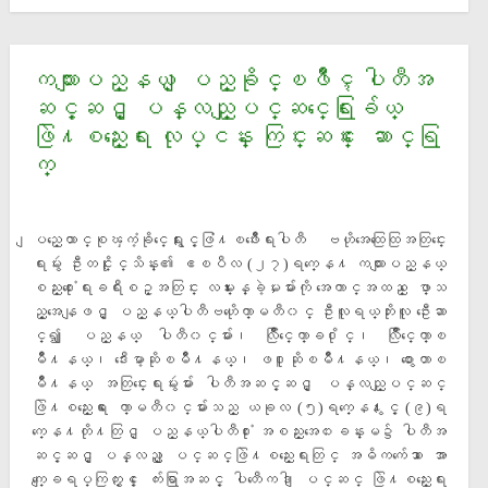
ကယားျပည္နယ္ ျပည္ခိုင္ၿဖိဳၚ ပါတီအ
ဆင့္ဆင့္ ျပန္လည္ျပင္ဆင္ေရြးခ်ယ္
ဖြဲ႔စည္းေရး လုပ္ငန္း ကြင္းဆင္း ေဆာင္ရြ
က္
ျပည္ေထာင္စုၾကံ့ခိုင္ေရးႏွင့္ဖြံ႔ၿဖိဳးေရးပါတီ ဗဟိုအေထြေထြအတြင္းေ
ရးမွဴး ဦးတင္ႏိုင္သိန္း၏ ဧၿပီလ (၂၇)ရက္ေန႔ ကယားျပည္နယ္
စည္း႐ံုးေရးခရီးစဥ္အတြင္း လမ္းၫႊန္ခဲ့မႈမ်ားကို အေကာင္အထည္ ေဖာ္သ
ည့္အေနျဖင့္ ျပည္နယ္ပါတီဗဟိုေကာ္မတီ၀င္ ဦးလူရယ္ဘိုးလူ ဦးေဆာ
င္၍ ျပည္နယ္ ပါတီ၀င္မ်ား၊ လြိဳင္ေကာ္ခ႐ိုင္၊ လြိဳင္ေကာ္ၿ
မိဳ႔နယ္၊ ဒီးေမာ့ဆိုၿမိဳ႔နယ္၊ ဖ႐ူဆိုၿမိဳ႔နယ္၊ ႐ွားေတာၿ
မိဳ႔နယ္ အတြင္းေရးမွဴးမ်ား ပါတီအဆင့္ဆင့္ ျပန္လည္ျပင္ဆင္
ဖြဲ႔စည္းေရး ေကာ္မတီ၀င္မ်ားသည္ ယခုလ (၅)ရက္ေန႔ႏွင့္ (၉)ရ
က္ေန႔တို႔တြင္ ျပည္နယ္ပါတီ႐ံုး အစည္းအေ၀းခန္းမ၌ ပါတီအ
ဆင့္ဆင့္ ျပန္လည္ ျပင္ဆင္ဖြဲ႔စည္းေရးတြင္ အဓိကက်ေသာ ေအာ
က္ေျခရပ္ကြက္ႏွင့္ ေက်းရြာအဆင့္ ပါတီေကဒါ ျပင္ဆင္ ဖြဲ႔စည္းေရး