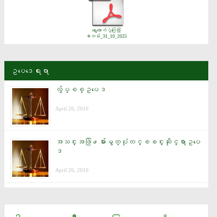
ရွေးကောက်ပွဲကြေငြာ
စာတမ်း_31_10_2025
ဥပေဒေရးရာ
လွ်ပ္စစ္ဥပေဒ
April 26, 2016
အသင္းအဖြဲ႕မ်ားမွတ္ပုံတင္ၿခင္းဆိုင္ရာဥပေ
ဒ
April 26, 2016