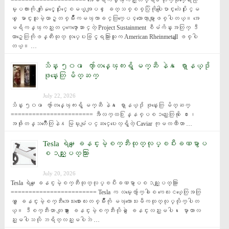
မ္းပကားကို တိုးျမႇင့္ေပးႏိုင္ေစမယ့္အျပင္ ေခတ္သစ္စစ္ပြဲကိုပါေျပာင္းလဲေပးႏိုင္မ
ယ့္ ေမာင္းသူမဲ့ယာဥ္တစ္မ်ိဳးကမၾကာခင္ထြက္ေပၚလာေတာ့မွာျဖစ္ပါတယ္။ အေ
မရိကန္ၾကည္းတပ္ကေဖာ္ေဆာင္တဲ့ Project Sustainment စီမံကိန္းအတြက္ ဒီ
ယာဥ္ေတြကိုဖန္တီးထုတ္ လုပ္ေပးခြင့္ရသြားသူက American Rheinmetall ျဖစ္ပါ
တယ္။ …
သိန္း ၅၀၀ ေက်ာ္တန္ေၾကးရွိ မက္ဆီ နဲ႔ ေရာ္နယ္ဒို
ဖုန္းေတြ မိတ္ဆက္
July 22, 2026
သိန္း ၅၀၀ ေက်ာ္တန္ေၾကးရွိ မက္ဆီ နဲ႔ ေရာ္နယ္ဒို ဖုန္းေတြ မိတ္ဆက္ 
======================= အီလက္ထ႐ြန္နစ္ပစၥည္းေတြကို ေ႐ႊ၊ 
အဖိုးတန္သတၱဳေတြနဲ႔ မြမ္းမံျပင္ဆင္ေပးေလ့ရွိတဲ့ Caviar ကုမၸဏီဟာ …
Tesla ရဲ႕‌ေျခနင္းမဲ့စက္ဘီးထုတ္လုပ္ၿပီးခဏမွာပ
စၥည္းျပတ္သြား
July 20, 2026
Tesla ရဲ႕‌ေျခနင္းမဲ့စက္ဘီးထုတ္လုပ္ၿပီးခဏမွာပစၥည္းျပတ္သြား 
======================== Tesla က လမ္းေလွ်ာက္ခါစ ကေလးငယ္ေတြအတြ
က္ ေျခနင္းမဲ့စက္ဘီးအေသးစားေလးတစ္မ်ိဳးကို မၾကာေသးမီကထုတ္လုပ္လိုက္ပါတ
ယ္။ ဒီစက္ဘီးဟာ တျခား ေျခနင္းမဲ့စက္ဘီးလိုပဲ ေျခနင္းလည္းမပါ၊ ေမာ္တာလ
ည္းမပါသလို ဘရိတ္လည္းမပါဘဲ …