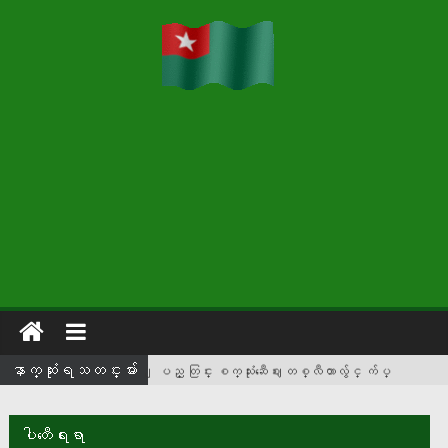
ေနာက္ဆံုးရသတင္းမ်ား
ျပည္ တြင္း စက္သုံးဆီေဈး တစ္လီတာလွ်င္ က်ပ္
၁၇၀ မွ ၂၆၅ အထိ ျမင့္တက္
တစ္လကို လူတူစက္႐ုပ္ ၁၀၀၀ ထုတ္လုပ္မယ့္ မစ္ဆူဘီရွီ
ပါတီေရးရာ