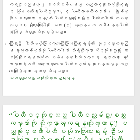
ကရင္ျပည္နယ္၊ ျမဝတီၿမိဳ႔နယ္ ျပည္ေထာင္စုႀကံ့ခိုင္ေရးႏွ
င့္ ဖြံ႔ၿဖိဳးေရးပါတီဥကၠ႒ ႏွင့္ ပါတီေကာ္မတီဝင္မ်ား၊ ေရြးခ်ယ္
ဖြဲ႔စည္းထားေသာ ရပ္/ေက်း ပါတီစည္းရုံးေရးမွဴးႏွင့္ ပါတီေကဒါမ်ား လပတ္
လုပ္ငန္း ညႇိႏိႈင္းေဆြးေႏြးပြဲကို ေမလ (၉) ရက္ေန႔က ၿမိဳ႔နယ္ပါတီ
ရံုးတြင္ က်င္းပျပဳလုပ္ခဲ့သည္။
ေဆြးေႏြးရာ၌ ပါတီဗဟိုတြဲဘက္အေထြေထြအတြင္းေရးမွဴး၏ လုပ္ငန္းလမ္းညြ
န္ မွာၾကားခ်က္မ်ားကို ပါတီေကဒါမ်ား သိရွိလိုက္နာ က်င့္သံုးစည္းရံုး ေဆာ
င္ရြက္ႏိုင္ရန္အတြက္ ၿမိဳ႔နယ္ပါတီဥကၠ႒မွ ရွင္းလင္း ေဆြးေႏြးေျ
ပာၾကားခဲ့ၿပီး တက္ေရာက္လာေသာ ပါတီဝင္မ်ားမွ အျပန္အလွန္ တင္ျ
ပေဆြးေႏြးခဲ့ၾက ေၾကာင္း သိရသည္။
သတင္းအျပည့္အစံုကိုၾကည့္ရႈရန္
“ပါတီဝင္တိုင္းသည္ ပါတီစည္းမ်ဥ္း/စည္း
ကမ္းမ်ားကို လိုက္နာၾကရန္လိုေၾကာင္း” ျပ
ည္ခိုင္ၿဖိဳးပါတီ ဗဟိုအတြင္းေရးမွဴး ဦးသ
န္းထြန္း ပုသိမ္ခ႐ိုင္/ၿမိဳ႔နယ္ပါတီ ေ