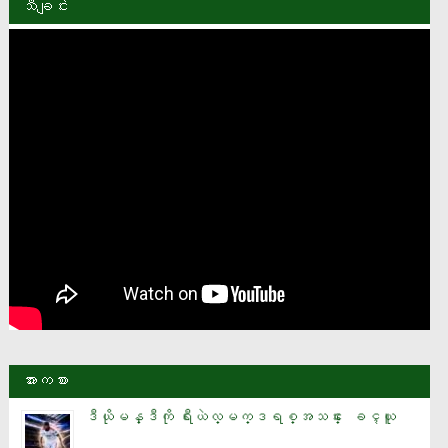
သီချင်း
အားကစား
ဒီယိုမန္ဒီကို ရီးယဲလ္မက္ဒရစ္အသင္း ေခၚယူ