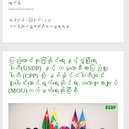
ရောက်ရှိ
===========
ရန်ကုန်၊ဩဂုတ် -၂၉
သတင္းအျပည့္အစံုကိုၾကည့္ရႈရန္
ပြည်ထောင်စုကြံ့ခိုင်ရေးနှင့်ဖွံ့ဖြိုးရေး
ပါတီ(USDP) နှင့် ကမ္ဘောဒီးယားပြည်သူ့
ပါတီ (CPP) တို့ နှစ်နိုင်ငံပါတီချင်း
ပူးပေါင်းဆောင်ရွက်ရေးဆိုင်ရာ သဘောတူစာချုပ်
(MOU)လက်မှတ်ရေးထိုးပြီးစီး