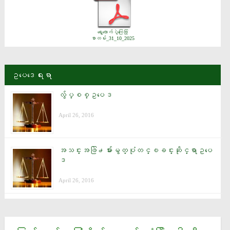
ရွေးကောက်ပွဲကြေငြာ
စာတမ်း_31_10_2025
ဥပေဒေရးရာ
လွ်ပ္စစ္ဥပေဒ
April 26, 2016
အသင္းအဖြဲ႕မ်ားမွတ္ပုံတင္ၿခင္းဆိုင္ရာဥပေ
ဒ
April 26, 2016