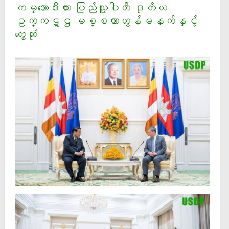
ကမ္ဘောဒီးယား ပြည်သူ့ပါတီ ဒုတိယ
ဥက္ကဋ္ဌ မစ္စတာဟွန်မနက်နှင့်
တွေ့ဆုံ