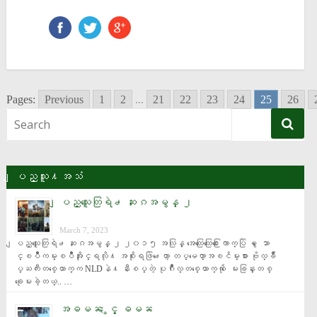
Pages:
Previous
1
2
...
21
22
23
24
25
26
ျပည္သူ႔အသံ
ျပည္သူေတြရဲ႕ ဆႏၵအမွန္ ၂
March 7, 2023
ျပည္သူေတြရဲ႕ ဆႏၵအမွန္ ၂ ၂၀၁၅ အလြန္ အေထြေထြေ႐ြးေကာက္ပြဲ မွ ေသာ
င္ၿပိဳကမ္းၿပိဳအႏိုင္ရလို႔ အစိုးရဖြဲ႕ေတာ့ တပ္မေတာ္အၿငိမ္းစား ဗိုလ္ခ်ဳ
ပ္ႀကီးတစ္ေယာက္က NLDနဲ႔ နီးစပ္တဲ့ ပုဂၢိဳလ္တစ္ေယာက္ကို ေမးခြန္းတစ္
ခုေမးခဲ့တယ္.. …
အဓမၼ ႏွင့္ ဓမၼ