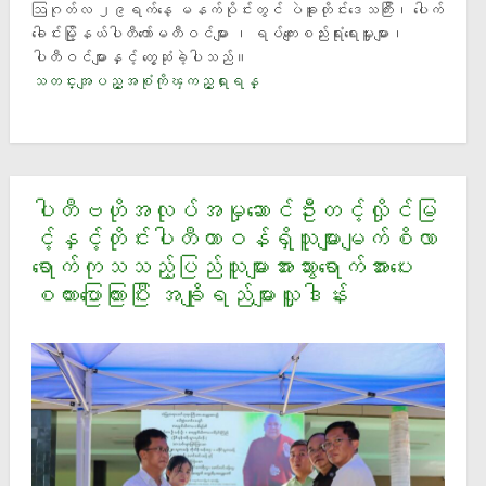
ဩဂုတ်လ ၂၉ရက်နေ့ မနက်ပိုင်းတွင် ပဲခူးတိုင်းဒေသကြီး၊ ပေါက်
ခေါင်းမြို့နယ်ပါတီကော်မတီဝင်များ ၊ ရပ်ကျေးစည်းရုံးရေးမှူးများ၊
ပါတီဝင်များနှင့် တွေ့ဆုံခဲ့ပါသည်။
သတင္းအျပည့္အစံုကိုၾကည့္ရႈရန္
ပါတီဗဟိုအလုပ်အမှုဆောင်ဦးတင့်လှိုင်မြ
င့်နှင့်တိုင်းပါတီတာဝန်ရှိသူများမျက်စိလာ
ရောက်ကုသသည့်ပြည်သူများအားသွားရောက်အားပေး
စကားပြောကြားပြီး အချိုရည်များလှူဒါန်း