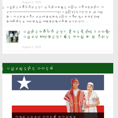
August 5, 2026
ျပည္ခိုင္ၿဖိဳးပါတီဒုဥကၠ႒မွ ဝါဆိုသကၤန္းႏွင့္ လႉဖြယ္ ဝတၳဳအစုစုတို႔ က
ပ္လႉ ========================= (ျပည္တြင္း)ၾသဂုတ္ ၄ ေနျပည္ေ
တာ္ ၊တပ္ကုန္းၿမိဳ႕နယ္ အေနာ္ရထာရပ္ကြက္ ၿမိဳ႕ေရွ႕စႏၵာ႐ုံဘုန္းေ
တာ္ႀကီးေက်ာင္းမွ သက္ေတာ္ရွည္ ဆရာေတာ္ဘုရားႀကီးအား ၾသဂုတ္လ …
ျပည္ခိုင္ၿဖိဳးပါတီ ဥကၠ႒ ဦးခင္ရီ တိုင္းေဒသႀကီး/ျ
ပည္နယ္ လႊတ္ေတာ္ဥကၠ႒မ်ားႏွင့္ အစည္း အ ေဝး ျပဳလုပ္
August 3, 2026
ျပည္နယ္ႏွင့္တိုင္း သတင္းမ်ား
ခ်င္းျပည္နယ္ သတင္းမ်ား ၾကည့္ရန္