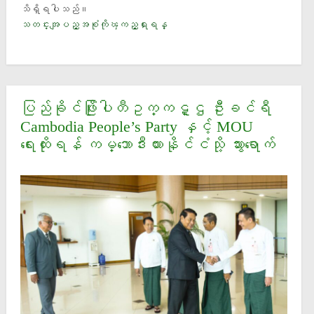
သိရှိရပါသည်။
သတင္းအျပည့္အစံုကိုၾကည့္ရႈရန္
ပြည်ခိုင်ဖြိုးပါတီဥက္ကဋ္ဌ ဦးခင်ရီ
Cambodia People’s Party နှင့် MOU
ရေးထိုးရန် ကမ္ဘောဒီးယားနိုင်ငံသို့ သွားရောက်