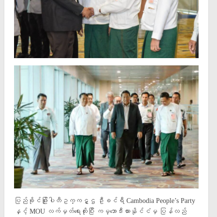
ပြည်ခိုင်ဖြိုးပါတီဥက္ကဋ္ဌ ဦးခင်ရီ Cambodia People’s Party
နှင့် MOU လက်မှတ်ရေးထိုးပြီး ကမ္ဘောဒီးယားနိုင်ငံမှ ပြန်လည်