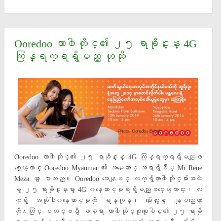
Ooredoo တာ၀ါတိုင္၏ ၂၅ ရာခိုင္ႏႈန္း 4G
ကြန္ရက္ရရွိမည္ ဟုဆို
Ooredoo တာ၀ါတိုင္၏ ၂၅ ရာခိုင္ႏႈန္း 4G ကြန္ရက္ရရွိမည္ျဖ
စ္ေၾကာင္း Ooredoo Myanmar ၏ အမႈေဆာင္ အရာရွိခ်ဳပ္ Mr Rene
Meza က ေျပာသည္။ Ooredoo အေနျဖင့္ လက္ရွိတာ၀ါတိုင္မ်ားအထဲ
မွ ၂၅ ရာခိုင္ႏႈန္းမွာ 4G ၀န္ေဆာင္မႈရရွိမည္ျဖစ္ေၾကာင္း၊ လ
က္ရွိ အဆိုပါ၀န္ေဆာင္မႈကို ရန္ကုန္၊ မႏၱေလးႏွင့္ ေနျပည္ေတာ္
တို႔တြင္ စတင္ၿပီ ျဖစ္ရာ တာ၀ါတိုင္စုစုေပါင္း၏ ၂၅ ရာခို