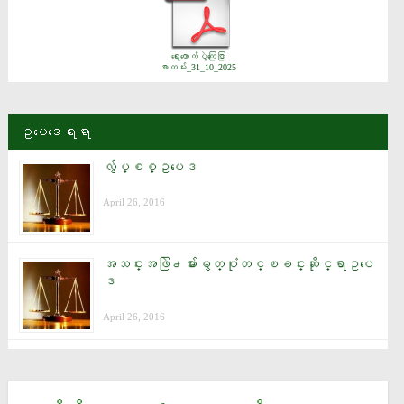
ရွေးကောက်ပွဲကြေငြာ
စာတမ်း_31_10_2025
ဥပေဒေရးရာ
လွ်ပ္စစ္ဥပေဒ
April 26, 2016
အသင္းအဖြဲ႕မ်ားမွတ္ပုံတင္ၿခင္းဆိုင္ရာဥပေ
ဒ
April 26, 2016