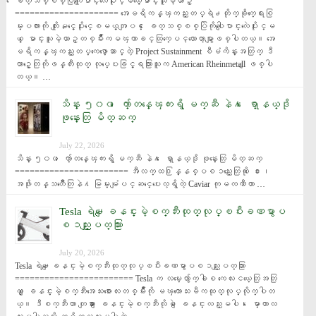
ေခတ္သစ္စစ္ပြဲကိုေျပာင္းလဲေပးႏိုင္မယ့္ေမာင္းသူမဲ့ယာဥ္ 
===================== အေမရိကန္ၾကည္းတပ္ရဲ႕တိုက္ခိုက္ေရးစြ
မ္းပကားကို တိုးျမႇင့္ေပးႏိုင္ေစမယ့္အျပင္ ေခတ္သစ္စစ္ပြဲကိုပါေျပာင္းလဲေပးႏိုင္မ
ယ့္ ေမာင္းသူမဲ့ယာဥ္တစ္မ်ိဳးကမၾကာခင္ထြက္ေပၚလာေတာ့မွာျဖစ္ပါတယ္။ အေ
မရိကန္ၾကည္းတပ္ကေဖာ္ေဆာင္တဲ့ Project Sustainment စီမံကိန္းအတြက္ ဒီ
ယာဥ္ေတြကိုဖန္တီးထုတ္ လုပ္ေပးခြင့္ရသြားသူက American Rheinmetall ျဖစ္ပါ
တယ္။ …
သိန္း ၅၀၀ ေက်ာ္တန္ေၾကးရွိ မက္ဆီ နဲ႔ ေရာ္နယ္ဒို
ဖုန္းေတြ မိတ္ဆက္
July 22, 2026
သိန္း ၅၀၀ ေက်ာ္တန္ေၾကးရွိ မက္ဆီ နဲ႔ ေရာ္နယ္ဒို ဖုန္းေတြ မိတ္ဆက္ 
======================= အီလက္ထ႐ြန္နစ္ပစၥည္းေတြကို ေ႐ႊ၊ 
အဖိုးတန္သတၱဳေတြနဲ႔ မြမ္းမံျပင္ဆင္ေပးေလ့ရွိတဲ့ Caviar ကုမၸဏီဟာ …
Tesla ရဲ႕‌ေျခနင္းမဲ့စက္ဘီးထုတ္လုပ္ၿပီးခဏမွာပ
စၥည္းျပတ္သြား
July 20, 2026
Tesla ရဲ႕‌ေျခနင္းမဲ့စက္ဘီးထုတ္လုပ္ၿပီးခဏမွာပစၥည္းျပတ္သြား 
======================== Tesla က လမ္းေလွ်ာက္ခါစ ကေလးငယ္ေတြအတြ
က္ ေျခနင္းမဲ့စက္ဘီးအေသးစားေလးတစ္မ်ိဳးကို မၾကာေသးမီကထုတ္လုပ္လိုက္ပါတ
ယ္။ ဒီစက္ဘီးဟာ တျခား ေျခနင္းမဲ့စက္ဘီးလိုပဲ ေျခနင္းလည္းမပါ၊ ေမာ္တာလ