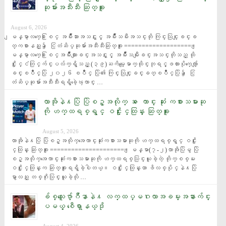
ဆုမ်ားအသီးသီး ဆြတ္ခူး
August 6, 2026
ျမန္မာ့လက္ေ႐ြးစင္ အမ်ိဳးသားအသင္းႏွင့္ အမ်ိဳးသမီးအသင္းတို ကြင္းသြင္းျခင္းခ
တ္ကစားနည္း၌ ေငြတံဆိပ္ဆုမ်ားအသီးသီးဆြတ္ခူး ==================== ျ
မန္မာ့လက္ေ႐ြးစင္အမ်ိဳးသားျခင္းအသင္းႏွင့္ အမ်ိဳးသမီးျခင္းအသင္းတိုသည္ ထို
င္းႏိုင္ငံတြင္က်င္းပလ်က္ရွိသည့္ (၃၉)ႀကိမ္ေျမာက္ထိုင္းဘုရင့္ဖလားပိုက္ေက်ာ္ျ
ခင္းၿပိဳင္ပြဲ ၂၀၂၆ ၿပိဳင္ ပြဲ၏ ကြင္းသြင္းျခင္းခတ္ၿပိဳင္ပြဲ၌ ေငြ
တံဆိပ္ဆုမ်ားအသီးသီးရရွိခဲ့ေၾကာင္း …
လာအိုနဲ႔ပြဲ ပြဲစဥ္အလိုက္ အ ေကာင္း ဆုံး ကစားသမားဆု
ကို ဟက္ထရစ္ရွင္ ဝင္းႏိုင္ထြန္း ဆြတ္ခူး
August 5, 2026
လာအိုနဲ႔ပြဲ ပြဲစဥ္အလိုက္အေကာင္းဆုံးကစားသမားဆုကို ဟက္ထရစ္ရွင္ ဝင္းႏို
င္ထြန္း ဆြတ္ခူး ====================== ျမန္မာ(၇-၂)လာအိုပြဲမွ ပြဲ
စဥ္အလိုက္အေကာင္းဆုံးကစားသမားဆုကို ဟက္ထရစ္သြင္းယူခဲ့တဲ့ တိုက္စစ္မႉး 
ဝင္းႏိုင္ထြန္းက ဆြတ္ခူးရရွိခဲ့ပါတယ္။ ဝင္းႏိုင္ထြန္းဟာ ဖိလစ္ပိုင္နဲ႔ပြဲ
မွာလည္း တစ္ဂိုးသြင္းယူခဲ့လို …
ခ်စ္သူေဂ်ာ္ဂ်ီနာနဲ႔ လက္ထပ္မဂၤလာအခမ္းအနားက်င္း
ပမယ့္ စီေရာ္နယ္ဒို
August 4, 2026