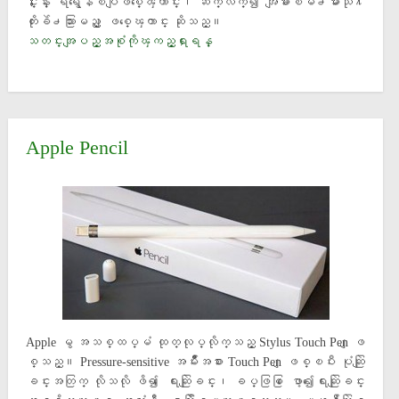
င္ႏႈန္း ရရွိေနၿပီျဖစ္ေၾကာင္း၊ ဆက္လက္၍ အျခားၿမိဳ႕မ်ားသို႔
တိုးခဲ်႕သြားမည္ ျဖစ္ေၾကာင္း ဆိုသည္။
သတင္းအျပည့္အစံုကိုၾကည့္ရႈရန္
Apple Pencil
Apple မွ အသစ္ထပ္မံ ထုတ္လုပ္လိုက္သည့္ Stylus Touch Pen ျဖ
စ္သည္။ Pressure-sensitive အမ်ဳိးအစား Touch Pen ျဖစ္ၿပီး ပံုဆြဲျ
ခင္းအတြက္ လိုသလို ဖိ၍ ေရးဆြဲျခင္း၊ ခပ္ဖြဖြ ေဖာ့၍ေရးဆြဲျခင္း