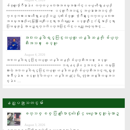
ခ်စ္သူေဂ်ာ္ဂ်ီနာနဲ႔ လက္ထပ္မဂၤလာအခမ္းအနားက်င္းပမယ့္ စီေရာ္နယ္ဒို 
======================= ေပၚတူဂီအသင္းႏွင့္ အယ္နာဆာအသင္း တို
က္စစ္ကစားသမား စီေရာ္နယ္ဒိုသည္ ၎၏ခ်စ္သူ ေဂ်ာ္ဂ်ီနာႏွင့္လက္ထပ္မဂၤလာ
အခမ္းအနားကို ၎ေမြးဖြားႀကီးျပင္းရာ ဇာတိရပ္ေျမ ေပၚတူဂီႏိုင္ငံရွိ မာဒိုင္ရာ
ကြၽန္းစု၌ လာမည့္ရက္သတၱပတ္အတြင္းက်င္းပမည္ျဖစ္ေၾကာင္း …
အဂၤလန္ဝါရင့္ကြင္းလယ္လူ ဟန္ဒါဆန္ကို ခ်ယ္လ္
ဆီးအသင္း ေခၚယူ
August 4, 2026
အဂၤလန္ဝါရင့္ကြင္းလယ္လူ ဟန္ဒါဆန္ကို ခ်ယ္လ္ဆီးအသင္း ေခၚယူ 
=========================== ဘရန႔္ဖို႔ဒ္အသင္းနဲ႔ လမ္းခြဲ
ထားတဲ့ အဂၤလန္ဝါရင့္ကြင္းလယ္လူ ဟန္ဒါဆန္ကို ခ်ယ္လ္ဆီးအသင္းက ႏွစ္ႏွစ္
စာခ်ဳပ္နဲ႔ ေခၚယူခဲ့ပါတယ္။ ဟန္ဒါဆန္(၃၆ ႏွစ္)ဟာ ဆန္းဒါးလန္းအသ
င္းနဲ႔ …
နည္းပညာသတင္းမ်ား
ေခတ္သစ္ စစ္ ပြဲ ကိုေျပာင္းလဲေပးႏိုင္မယ့္ေမာင္းသူမဲ့ယာဥ္
August 3, 2026