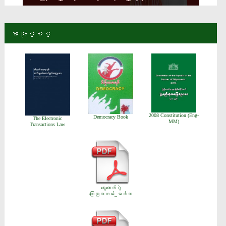
စာအုပ္စင္
2008 Constitution (Eng-
Democracy Book
The Electronic
MM)
Transactions Law
ရွေးကောက်ပွဲ
ကြေညာစာတမ်း_မာတိကာ