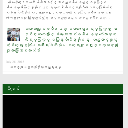
  မႏၲေလးတိုင္းေဒသႀကီး မိတီၴလာခ႐ိုင္ သာစည္ၿမိဳ႕နယ္ႏွင့္ ဝမ္းတြင္းၿ
မိဳ႕နယ္မ်ားတြင္ ဇူလိုင္ ၂၅ ရက္က ပါတီဝင္အဆိုျပဳလႊာေပးအပ္ပြဲမ်ားက်င္း
ပခဲ့ရာ ပါတီသို႔ဝင္ေရာက္ျခင္းႏွင့္ပတ္သက္၍ ဝမ္းတြင္းၿမိဳ႕နယ္ ဘုရားျ
ဖဴေက်းရြာအုပ္စု ရြာရွည္ေက်းရြာမွ ေမာင္စည္သူေအာင္ႏွင့္ သာစည္ၿမိဳ႕နယ္ …
မဟာေအာင္ေျမၿမိဳ႕နယ္ မဟာအေရွ႕ရပ္ကြက္မွ ေမာ
င္စုိင္းထက္ေက်ာ္ႏွင့္ ခ်မ္းေအးသာစံၿမိဳ႕နယ္ ကံေကာက္ႀ
ကီးရပ္ကြက္မွ မယြန္းမီမီေဇာ္တုိ႔မွ ျပည္ေထာင္စုၾ
ကံ့ခုိင္ေရးႏွင့္ဖြံ႕ၿဖိဳးေရးပါတီသုိ႔ ဝင္ေရာက္ျခင္းႏွင့္ပတ္သက္၍ ​ေျ
ပာျကားသြား​ေသာစကားသံမ်ား
July 26, 2018
    သတင္းအျပည့္အစံုကိုၾကည့္ရႈရန္
သီချင်း