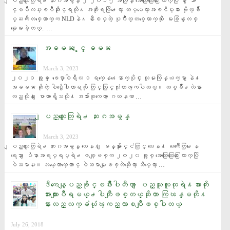
ျပည္သူေတြရဲ႕ ဆႏၵအမွန္ ၂ ၂၀၁၅ အလြန္ အေထြေထြေ႐ြးေကာက္ပြဲ မွ ေသာ
င္ၿပိဳကမ္းၿပိဳအႏိုင္ရလို႔ အစိုးရဖြဲ႕ေတာ့ တပ္မေတာ္အၿငိမ္းစား ဗိုလ္ခ်ဳ
ပ္ႀကီးတစ္ေယာက္က NLDနဲ႔ နီးစပ္တဲ့ ပုဂၢိဳလ္တစ္ေယာက္ကို ေမးခြန္းတစ္
ခုေမးခဲ့တယ္.. …
အဓမၼ ႏွင့္ ဓမၼ
March 3, 2023
၂၀၂၁ ခုႏွစ္ ေဖေဖာ္ဝါရီလ ၁ ရက္ေန႔ေနာက္ပိုင္း လူမႈကြန္ယက္မွာ နဲ႔ 
အဓမၼ ဆိုတဲ့ ပါဠိေဝါဟာရကို တြင္တြင္သုံးလာၾကပါတယ္။ တစ္ခ်ိဳ႕လဲနား
လည္လို႔ ေျပာတာရွိသလို႔ အမ်ားစုကေတာ့ ဂဃနဏ …
ျပည္သူေတြရဲ႕ ဆႏၵအမွန္
March 3, 2023
ျပည္သူေတြရဲ႕ ဆႏၵအမွန္ ယေန႔ ျမန္မာႏိုင္ငံတြင္ ယေန႔ ႀကဳံေတြ႕ေန
ရေသာ ျပႆနာအရပ္ရပ္ရဲ႕ ဇစ္ျမစ္က ၂၀၂၀ ခုႏွစ္ အေထြေထြေ႐ြးေကာက္ပြဲ 
မဲသမာမႈ။ ဘယ္ေလာက္ေတာင္ မဲသမာမႈျဖစ္လဲဆိုေတာ့ သိပ္ေတာ့ …
ဒီကေန့ျပည္ခုိင္ၿဖိဳးပါတီဟာ ျပည္သူလူထုရဲ႔အားကိုး
အားထားျပဳရမယ္႕ပါတီျဖစ္တယ္ဆိုတာ ကြၽန္မတို႔
နားလည္လက္ခံယုံၾကည္လာၿပီျဖစ္ပါတယ္
July 26, 2018