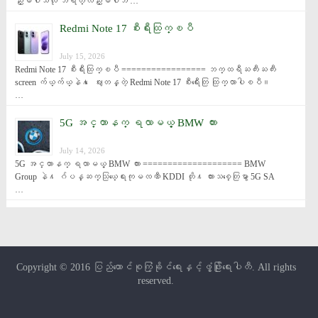
ည္းမပါသလို ဘရိတ္လည္းမပါဘဲ …
Redmi Note 17 စီးရီးထြက္ၿပီ
July 15, 2026
Redmi Note 17 စီးရီးထြက္ၿပီ ================= ဘက္ထရီႀကီးႀကီး 
screen က်ယ္က်ယ္နဲ႔ ေဈးတန္တဲ့ Redmi Note 17 စီးရီးေတြ ထြက္လာပါၿပီ။   
…
5G အင္တာနက္ ရလာမယ့္ BMW ကား
July 14, 2026
5G အင္တာနက္ ရလာမယ့္ BMW ကား ==================== BMW 
Group နဲ႔ ဂ်ပန္ဆက္သြယ္ေရးကုမၸဏီ KDDI တို႔ ကားသစ္ေတြမွာ 5G SA 
…
Copyright © 2016
ပြည်ထောင်စုကြံ့ခိုင်ရေးနှင့်ဖွံ့ဖြိုးရေးပါတီ
. All rights
reserved.