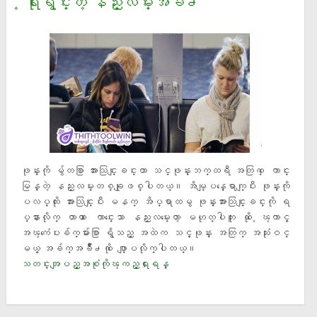
့ ရိုးရွင္းတဲ့ နည္းလမ္းအခ်ဳိ႕
ဖုန္းကို မွ်တစြာ အားသြင္းျခင္းဟာ သင္ဖုန္းဘက္ထရီ အတြက္ ေကာင္း
မြန္တဲ့ နည္းလမ္းတစ္ခုျဖစ္ပါတယ္။ အိမ္ျပန္ေရာက္ျပီး ဖုန္းကို
ပလပ္ထိုး အားသြင္းျပီး မနက္ အိပ္ရာထမွ ဖုန္းအားသြင္းျခင္းကို ရ
ပ္နားလိုက္ တာဟာ ေကာင္းေသာ နည္းလမ္းေတာ့ မဟုတ္ပါဘူး ထို ့ေၾကာင့္
အၾကံေပးခ်က္မ်ားစြာ ရွိသည့္ အထဲက သင့္ဖုန္း အတြက္ အသုံးဝင္
မယ့္ အခ်က္အခ်ဳိ႕ကို ေဖာ္ျပလိုက္ပါတယ္။
သတင္းအျပည့္အစံုကိုၾကည့္ရႈရန္