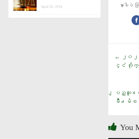
မှာပါပဲ 
April 26, 2016
၂၀၂၆ ဥ
←
င္ငံ လို
ျပည္သူ႔လ
မိဳ႕မိၿမိ
You 