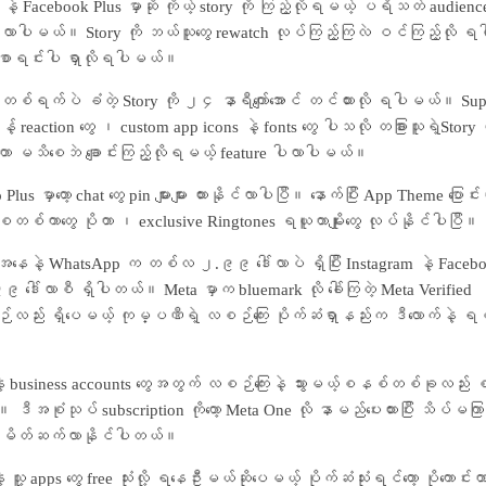
နဲ့ Facebook Plus မှာဆို ကိုယ့် story ကို ကြည့်လိုရမယ့် ပရိသတ် audience
နိုင်လာပါမယ်။ Story ကို ဘယ်သူတွေ rewatch လုပ်ကြည့်ကြလဲ ဝင်ကြည့်လို
သူစာရင်းပါ ရှာလိုရပါမယ်။
ု တစ်ရက်ပဲ ခံတဲ့ Story ကို ၂၄ နာရီကျော်အောင် တင်ထားလို ရပါမယ်။ Sup
ီးသန့် reaction တွေ ၊ custom app icons နဲ့ fonts တွေ ပါသလို တခြားသူရဲ့Story က
ာ မသိစေဘဲ ချောင်းကြည့်လိုရမယ့် feature ပါလာပါမယ်။
lus မှာတော့ chat တွေ pin များများ ထားနိုင်လာပါပြီ။ နောက်ပြီး App Theme ပြောင
တစ်ကာတွေ ပိုတာ ၊ exclusive Ringtones ရယူတာမျိုးတွေ လုပ်နိုင်ပါပြီ။
နေနဲ့ WhatsApp က တစ်လ ၂.၉၉ ဒေါ်လာပဲ ရှိပြီး Instagram နဲ့ Facebo
 ဒေါ်လာစီ ရှိပါတယ်။ Meta မှာက bluemark လို ခေါ်ကြတဲ့ Meta Verified
ည်း ရှိပေမယ့် ကုမ္ပဏီရဲ့ လစဉ်ကြေး ပိုက်ဆံရှာနည်းက ဒီလောက်နဲ့ 
ဲ့ business accounts တွေအတွက် လစဉ်ကြေးနဲ့ သွားမယ့်စနစ်တစ်ခုလည်း 
 ဒီအစုံသုပ် subscription ကိုတော့ Meta One လို နာမည်ပေးထားပြီး သိပ်မက
ြစ် မိတ်ဆက်လာနိုင်ပါတယ်။
့ သူ့ apps တွေ free သုံးလို့ ရနေဦးမယ်ဆိုပေမယ့် ပိုက်ဆံသုံးရင်တော့ ပိုကောင်းတာ 