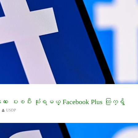
းႏွင့္ ေဆးဝါးပစၥည္းမ်ားအား ျပည္ခိုင္ၿဖိဳးပါတီမွ လႉဒါန္း
ီက ကူညီေထာက္ပံ့
 ေပးၿပီး သုံးရမယ့္ Facebook Plus ထြက္ရွိ
USDP