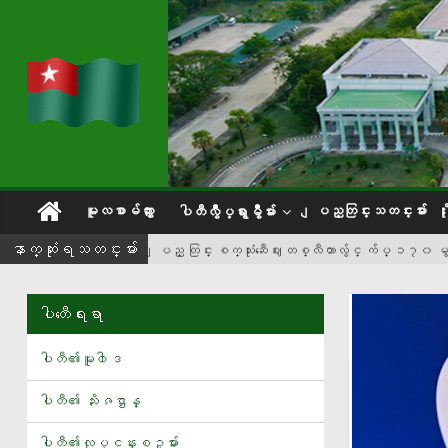
မူလစာမ်က္ႏွာ
ျပည္တြင္းသတင္းမ်ား
ပါတီလွဳပ္ရွားမွဳမ်ား
ေနာက္ဆံုးရသတင္းမ်ား
ျပည္ တြင္း စက္သုံးဆီေဈး တစ္လီတာလွ်င္ က်ပ္ ၁၇
တစ္လကို လူတူစက္႐ုပ္ ၁၀၀၀ ထုတ္လုပ္မယ့္ မစ္
UFC 331 ၿပိဳင္ ပြဲ မွာ ထိပ္ဆုံးေခါင္ ပြဲ ႀကီးအျဖစ္ ထိုး ရ ေတာ့ မယ့္ လက္ရွိ ခ်
ပါတီေရးရာ
ယြမ္ ၂၀၀၀ တန္ က်န္းမာေရး လက္ စြပ္ Casio မိတ္ဆက္
ပါတီ၏မူ၀ါဒ
ႏိုင္ငံေတာ္သမၼတ ထိုင္းႏိုင္ငံသို႔ ေရာက္ရွိ
ပါတီ၏ သႏိၷဌာန္
ေလ့က်င့္ေရး ဝတ္စုံ အ တြ က္ ေပါင္ သန္း ၂၀ တန္ စ ပြ န္ဆာ စာခ်ဳပ္ကို မန္ယူ ခ
ျမန္မာ့လက္ေ႐ြးစင္ အမ်ိဳးသားအသင္းႏွင့္ အမ်ိဳးသမီးအသင္းတို႔ ကြင္း သြင္း ျခင္း
ပါတီ၏လုပ္ငန္းစဥ္မ်ား