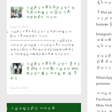
ရွိပါတယ
ျပည္ခိုင္ၿဖိဳးပါတီဒုဥကၠ႒မွ
ဒီ Plus p
ဝါဆိုသကၤန္းႏွင့္ လႉ ဖြယ္ ဝတၳဳ
အစုစုတို႔ ကပ္လႉ
ဝင္ စျဖန႔
features ေတ
August 5, 2026
ျပည္ခိုင္ၿဖိဳးပါတီဒုဥကၠ႒မွ ဝါဆိုသကၤန္းႏွင့္ လႉ
Instagram
ဖြယ္ ဝတၳဳအစုစုတို႔ ကပ္လႉ 
အမ်ားႀကီး
========================= (ျပည္တြင္း)ၾ
သဂုတ္ ၄ ေနျပည္ေတာ္ ၊တပ္ကုန္းၿမိဳ႕နယ္ အေနာ္
ရပါမယ္။
ရထာရပ္ကြက္ ၿမိဳ႕ေရွ႕စႏၵာ႐ုံဘုန္းေတာ္ႀကီးေက်ာင္း
မွ သက္ေတာ္ရွည္ ဆရာေတာ္ဘုရားႀကီးအား ၾသဂုတ္လ …
ပုံမွန္ဆိ
လိုမ်ိဳး 
ျပည္ခိုင္ၿဖိဳးပါတီ ဥကၠ႒ ဦးခင္
ကိုယ္ဝင္
ရီ တိုင္းေဒသႀကီး/ျပည္နယ္ လႊတ္ေ
တာ္ဥကၠ႒မ်ားႏွင့္ အစည္း အ ေဝး ျပဳ
WhatsApp P
လုပ္
premium စ
August 3, 2026
လစဥ္ေၾက
Facebook
Meta Ver
ျပည္နယ္ႏွင့္တိုင္း သတင္းမ်ား
က္နဲ႔ ရ