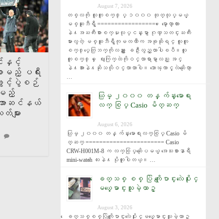
August 7, 2026
တစ္လကို လူတူစက္႐ုပ္ ၁၀၀၀ ထုတ္လုပ္မယ့္ 
မစ္ဆူဘီရွီ ================== ေမာ္ေတာ္ကား
နဲ႔အႀကီးစားစက္မႈလုပ္ငန္းမွာ ဂုဏ္သတင္းႀကီး
မားလွတဲ့ မစ္ဆူဘီရွီကုမၸဏီက အခုဆိုရင္ လူတူ
စက္႐ုပ္ေတြဘက္ကိုလည္း ေျခဦးလွည့္လာပါၿပီ။လူ
တူစက္႐ုပ္ ေဈးကြက္ထဲကိုဝင္လာရာမွာလည္း အင္
နှင့်
နဲ႔အားနဲ႔ဆိုသလိုဝင္လာတာပါ။ ဘာေၾကာင့္လဲဆိုေတာ့ 
ားမည့် ပရီး
…
ွင့်ပွဲစဉ်
မည့်
ယြမ္ ၂၀၀၀ တန္ က်န္းမာေရး
ို အာဆင်နယ်
လက္ စြပ္ Casio မိတ္ဆက္
်များ
August 6, 2026
ယြမ္ ၂၀၀၀ တန္ က်န္းမာေရးလက္စြပ္ Casio မိ
တ္ဆက္ ======================= Casio 
CRW-H001M-8 က လက္စြပ္ဆိုေပမယ့္ အေသးစားနာရီ 
mini-watch ေလးနဲ႔ ပိုတူပါတယ္။ …
ေခတ္သစ္ စစ္ ပြဲ ကိုေျပာင္းလဲေပးႏိုင္
မယ့္ေမာင္းသူမဲ့ယာဥ္
August 3, 2026
ေခတ္သစ္စစ္ပြဲကိုေျပာင္းလဲေပးႏိုင္မယ့္ေမာင္းသူမဲ့ယာဥ္ 