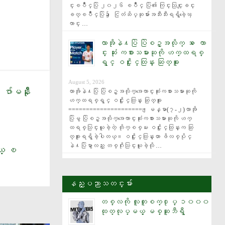
င္းၿပိဳင္ပြဲ ၂၀၂၆ ၿပိဳင္ ပြဲ၏ ကြင္းသြင္းျခင္း
ခတ္ၿပိဳင္ပြဲ၌ ေငြတံဆိပ္ဆုမ်ားအသီးသီးရရွိခဲ့ေၾ
ကာင္း …
လာအိုနဲ႔ပြဲ ပြဲစဥ္အလိုက္ အ ေကာ
င္း ဆုံး ကစားသမားဆုကို ဟက္ထရစ္
ရွင္ ဝင္းႏိုင္ထြန္း ဆြတ္ခူး
August 5, 2026
ာမနီႏို
လာအိုနဲ႔ပြဲ ပြဲစဥ္အလိုက္အေကာင္းဆုံးကစားသမားဆုကို 
ဟက္ထရစ္ရွင္ ဝင္းႏိုင္ထြန္း ဆြတ္ခူး 
====================== ျမန္မာ(၇-၂)လာအို
ပြဲမွ ပြဲစဥ္အလိုက္အေကာင္းဆုံးကစားသမားဆုကို ဟက္
ထရစ္သြင္းယူခဲ့တဲ့ တိုက္စစ္မႉး ဝင္းႏိုင္ထြန္းက ဆြ
တ္ခူးရရွိခဲ့ပါတယ္။ ဝင္းႏိုင္ထြန္းဟာ ဖိလစ္ပိုင္
နဲ႔ပြဲမွာလည္း တစ္ဂိုးသြင္းယူခဲ့လို …
ယ္ ၿ
နည္းပညာသတင္းမ်ား
တစ္လကို လူတူစက္႐ုပ္ ၁၀၀၀
ထုတ္လုပ္မယ့္ မစ္ဆူဘီရွီ