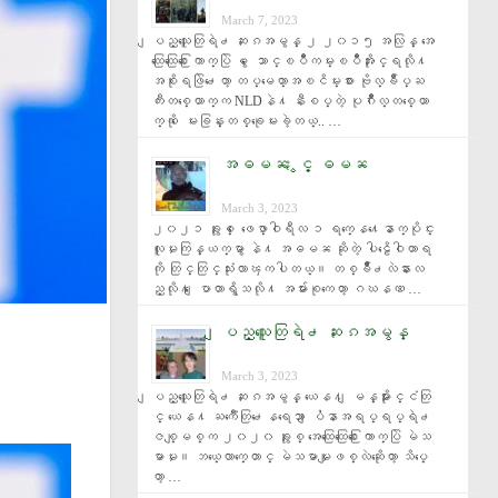
March 7, 2023
ျပည္သူေတြရဲ႕ ဆႏၵအမွန္ ၂ ၂၀၁၅ အလြန္ အေ
ထြေထြေ႐ြးေကာက္ပြဲ မွ ေသာင္ၿပိဳကမ္းၿပိဳအႏိုင္ရလို႔ 
အစိုးရဖြဲ႕ေတာ့ တပ္မေတာ္အၿငိမ္းစား ဗိုလ္ခ်ဳပ္ႀ
ကီးတစ္ေယာက္က NLDနဲ႔ နီးစပ္တဲ့ ပုဂၢိဳလ္တစ္ေယာ
က္ကို ေမးခြန္းတစ္ခုေမးခဲ့တယ္.. …
အဓမၼ ႏွင့္ ဓမၼ
March 3, 2023
၂၀၂၁ ခုႏွစ္ ေဖေဖာ္ဝါရီလ ၁ ရက္ေန႔ေနာက္ပိုင္း 
လူမႈကြန္ယက္မွာ နဲ႔ အဓမၼ ဆိုတဲ့ ပါဠိေဝါဟာရ
ကို တြင္တြင္သုံးလာၾကပါတယ္။ တစ္ခ်ိဳ႕လဲနားလ
ည္လို႔ ေျပာတာရွိသလို႔ အမ်ားစုကေတာ့ ဂဃနဏ …
ျပည္သူေတြရဲ႕ ဆႏၵအမွန္
March 3, 2023
ျပည္သူေတြရဲ႕ ဆႏၵအမွန္ ယေန႔ ျမန္မာႏိုင္ငံတြ
င္ ယေန႔ ႀကဳံေတြ႕ေနရေသာ ျပႆနာအရပ္ရပ္ရဲ႕ 
ဇစ္ျမစ္က ၂၀၂၀ ခုႏွစ္ အေထြေထြေ႐ြးေကာက္ပြဲ မဲသ
မာမႈ။ ဘယ္ေလာက္ေတာင္ မဲသမာမႈျဖစ္လဲဆိုေတာ့ သိပ္ေ
တာ့ …