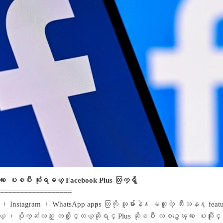
ေပးၿပီး သုံးရမယ့္ Facebook Plus ထြက္ရွိ
===================
၊ Instagram ၊ WhatsApp apps ေတြကို သူမ်ားနဲ႔ မတူတဲ့ သီးသန႔္ featur
္ ၊ ပိုက္ဆံလည္း တတ္ႏိုင္တယ္ဆိုရင္ Plus ဆိုၿပီး လစဥ္ေၾကး ေပးသုံးႏိုင္တဲ