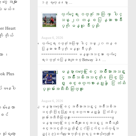
 တွေ အများ
၁၉ ရက္ေန႔မွာ …
 ရပါမယ်။
ေလ့က်င့္ေရး ဝတ္စုံ အ တြ က္ ေပါင္
သန္း ၂၀ တန္ စ ပြ န္ဆာ စာခ်ဳ
ပ္ကို မန္ယူ ခ်ဳပ္ဆို
er Heart
ို ကိုယ်
August 6, 2026
ေလ့က်င့္ေရး ဝတ္စုံအတြက္ ေပါင္ သန္း ၂၀ တန္ စ
ပြန္ဆာ စာခ်ဳပ္ကို မန္ယူ ခ်ဳပ္ဆို 
်းတာ ၊
================= မန္ယူအသင္းဟာ ေလ့က်င့္ေ
ရး၀တ္စုံစပြန္ဆာအျဖစ္ Betway နဲ႔ …
ျမန္မာ့လက္ေ႐ြးစင္ အမ်ိဳးသားအသင္းႏွ
ok Plus
င့္ အမ်ိဳးသမီးအသင္းတို႔ ကြင္း သြ
င္း ျခင္းခတ္ကစားနည္း၌ ေငြ တံဆိ
ရပ်မနေပါ
ပ္ဆုမ်ားအသီးသီး ဆြတ္ခူး
August 6, 2026
ျမန္မာ့လက္ေ႐ြးစင္ အမ်ိဳးသားအသင္းႏွင့္ အမ်ိဳးသမီးအ
စမ်းနေတာ
သင္းတို ကြင္းသြင္းျခင္းခတ္ကစားနည္း၌ ေငြတံဆိပ္
ြာခင်
ဆုမ်ားအသီးသီးဆြတ္ခူး ==================== ျ
မန္မာ့လက္ေ႐ြးစင္အမ်ိဳးသားျခင္းအသင္းႏွင့္ အမ်ိဳးသမီးျ
ခင္းအသင္းတိုသည္ ထိုင္းႏိုင္ငံတြင္က်င္းပလ်က္ရွိသ
သုံးရတော့
ည့္ (၃၉)ႀကိမ္ေျမာက္ထိုင္းဘုရင့္ဖလားပိုက္ေက်ာ္ျခ