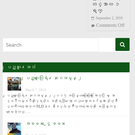
တင္ဘာလ ၁
ရက္
September 2, 2019
Comments Off
ျပည္သူ႔အသံ
ျပည္သူေတြရဲ႕ ဆႏၵအမွန္ ၂
March 7, 2023
ျပည္သူေတြရဲ႕ ဆႏၵအမွန္ ၂ ၂၀၁၅ အလြန္ အေထြေထြေ႐ြးေကာက္ပြဲ မွ ေသာ
င္ၿပိဳကမ္းၿပိဳအႏိုင္ရလို႔ အစိုးရဖြဲ႕ေတာ့ တပ္မေတာ္အၿငိမ္းစား ဗိုလ္ခ်ဳ
ပ္ႀကီးတစ္ေယာက္က NLDနဲ႔ နီးစပ္တဲ့ ပုဂၢိဳလ္တစ္ေယာက္ကို ေမးခြန္းတစ္
ခုေမးခဲ့တယ္.. …
အဓမၼ ႏွင့္ ဓမၼ