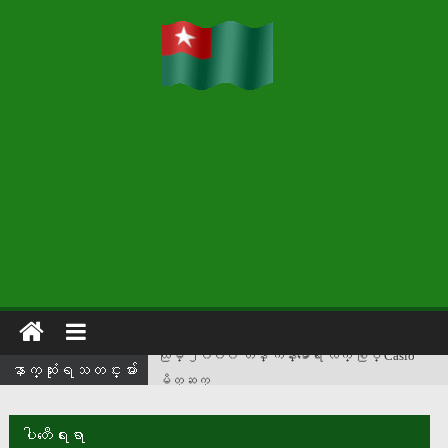
ေနာက္ဆံုးရသတင္းမ်ား
ႏိုင္ငံေတာ္သမၼတ ထိုင္းႏိုင္ငံသို႔ ေရာက္ရွိ
ေလ့က်င့္ေရး ဝတ္စုံ အ တြ က္ ေပါင္ သန္း ၂၀ တန္
စ ပြ န္ဆာ စာခ်ဳပ္ကို မန္ယူ ခ်ဳပ္ဆို
ပါတီေရးရာ