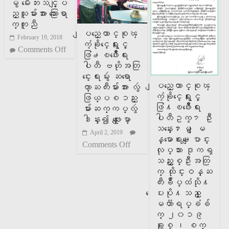
မွ မီး​ေဘးသင္​့ျပ
ည္​သူမ်ားအား သြားေရာ
က္ကူညီ
ျပည္ေထာင္စုၾ
February 19, 2018
ကံ့ခုိင္ေရးႏွင့္
Comments Off
ဖြံ႕ၿဖိဳးေရး
ပါတီ ဗဟုိအတြ
င္းေရးမွဴး ဆရာေ
ျပည္ေထာင္စုၾ
တာ္ႀကီးမ်ားအား လွဴ
ကံ့ခိုင္ေရးႏွင့္
ဖြယ္ပစၥည္း
ဖြံ႔ၿဖိဳးေရး
မ်ားဆက္ကပ္လွဴ
ပါတီဥကၠ႒ ဦး
ဒါန္း၍ ဖူးေျမာ္
သန္းေ႒းမွ ျမ
April 2, 2019
န္မာေရႊ႕ေျပာင္း
Comments Off
လုပ္သား ဒုကၡ
သည္ႏွစ္ဦးအတြ
က္ ထိုင္းဝန္ႀ
ကီးခ်ဳပ္ထံသို႔
ေပးပို႔သည့္ ေ
မတၱာရပ္ခံခ်
က္ ၂၀၁၉
ခုႏွစ္ ၊ စက္