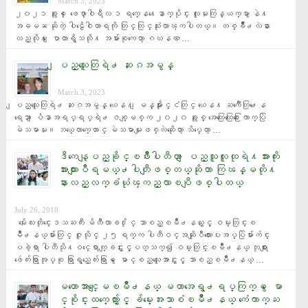
March 3, 2023
၂၀၂၁ ခုႏွစ္ ေဖေဖာ္ဝါရီလ ၁ ရက္ေန႔ေနာက္ပိုင္း လူမႈကြန္ယက္မွာ နဲ႔ 
အဓမၼ ဆိုတဲ့ ပါဠိေဝါဟာရကို တြင္တြင္သုံးလာၾကပါတယ္။ တစ္ခ်ိဳ႕လဲနား
လည္လို႔ ေျပာတာရွိသလို႔ အမ်ားစုကေတာ့ ဂဃနဏ …
ျပည္သူေတြရဲ႕ ဆႏၵအမွန္
March 3, 2023
ျပည္သူေတြရဲ႕ ဆႏၵအမွန္ ယေန႔ ျမန္မာႏိုင္ငံတြင္ ယေန႔ ႀကဳံေတြ႕ေန
ရေသာ ျပႆနာအရပ္ရပ္ရဲ႕ ဇစ္ျမစ္က ၂၀၂၀ ခုႏွစ္ အေထြေထြေ႐ြးေကာက္ပြဲ 
မဲသမာမႈ။ ဘယ္ေလာက္ေတာင္ မဲသမာမႈျဖစ္လဲဆိုေတာ့ သိပ္ေတာ့ …
ဒီကေန့ျပည္ခုိင္ၿဖိဳးပါတီဟာ ျပည္သူလူထုရဲ႔အားကိုး
အားထားျပဳရမယ္႕ပါတီျဖစ္တယ္ဆိုတာ ကြၽန္မတို႔
နားလည္လက္ခံယုံၾကည္လာၿပီျဖစ္ပါတယ္
July 26, 2018
  မႏၲေလးတိုင္းေဒသႀကီး မိတီၴလာခ႐ိုင္ သာစည္ၿမိဳ႕နယ္ႏွင့္ ဝမ္းတြင္းၿ
မိဳ႕နယ္မ်ားတြင္ ဇူလိုင္ ၂၅ ရက္က ပါတီဝင္အဆိုျပဳလႊာေပးအပ္ပြဲမ်ားက်င္း
ပခဲ့ရာ ပါတီသို႔ဝင္ေရာက္ျခင္းႏွင့္ပတ္သက္၍ ဝမ္းတြင္းၿမိဳ႕နယ္ ဘုရားျ
ဖဴေက်းရြာအုပ္စု ရြာရွည္ေက်းရြာမွ ေမာင္စည္သူေအာင္ႏွင့္ သာစည္ၿမိဳ႕နယ္ …
မဟာေအာင္ေျမၿမိဳ႕နယ္ မဟာအေရွ႕ရပ္ကြက္မွ ေမာ
င္စုိင္းထက္ေက်ာ္ႏွင့္ ခ်မ္းေအးသာစံၿမိဳ႕နယ္ ကံေကာက္ႀ