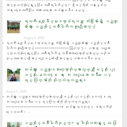
================================= ဩဂုတ္ ၅၊ ေလးမ်က္ႏွာ ျပည္ေ
ထာင္စုႀကံ့ခိုင္ေရးႏွင့္ဖြံ႕ၿဖိဳးေရးပါတီဥကၠ႒ ဦးခင္ရီ၏ လမ္းၫႊန္ခ်က္
အရ ေရေဘးႀကဳံေတြ႕ခံစားေနရေသာ ေလးမ်က္ႏွာၿမိဳ႕နယ္မွ …
ေရႀကီးနစ္ျမဳပ္မႈဒဏ္ခံရသည့္ ေက်း႐ြာမ်ားရွိ ျပည္သူ
မ်ားအား ျပည္ခိုင္ၿဖိဳးပါတီက ကူညီေထာက္ပံ့
August 5, 2026
ေရႀကီးနစ္ျမဳပ္မႈဒဏ္ခံရသည့္ ေက်း႐ြာမ်ားရွိ ျပည္သူမ်ားအား ျပည္ခိုင္ၿဖိဳး
ပါတီက ကူညီေထာက္ပံ့ ================= ဩဂုတ္ ၅၊ ဟသၤာတ ျပည္ေထာ
င္စုႀကံ့ခိုင္ေရးႏွင့္ဖြံ႕ၿဖိဳးေရးပါတီမွ အမ်ိဳးသားလႊတ္ေတာ္ကိုယ္စားလွယ္ ဗဟိုအ
လုပ္အမႈေဆာင္ ဦးေအာင္တင္ျမင့္၏ ဦးေဆာင္မႈႏွင့္ ဟသၤာတၿမိဳ႕နယ္ …
ေလးမ်က္ႏွာ ျပည္သူ႔လႊတ္ေတာ္ကိုယ္စားလွယ္ ဦးျမင့္စိုး၊ (ျ
မင့္စိုး-နတလ) ၊ ေရ ေဘး သင့္ေနေသာ ၿမိဳ႕ေပၚ
ရပ္ ကြက္ မ်ားကို လိုက္လံၾကည့္ရႈ။
August 5, 2026
ေလးမ်က္ႏွာ ျပည္သူ႔လႊတ္ေတာ္ကိုယ္စားလွယ္ ဦးျမင့္စိုး၊ (ျမင့္စိုး-နတလ) ၊ ေရေ
ဘးသင့္ေနေသာ ၿမိဳ႕ေပၚ ရပ္ကြက္ မ်ားကို လိုက္လံၾကည့္ရႈ။ 
============================= ေလးမ်က္ႏွာ ၾသဂုတ္ ၄ ဧရာဝတီတို
င္းေဒသႀကီး၊ …
ျပည္ခိုင္ၿဖိဳးပါတီဒုဥကၠ႒မွ ဝါဆိုသကၤန္းႏွင့္ လႉ ဖြ