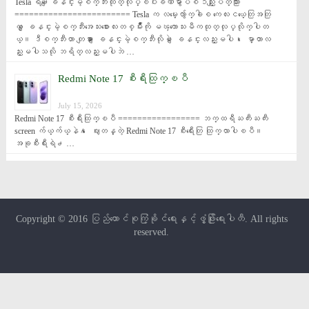
Tesla ရဲ႕‌ေျခနင္းမဲ့စက္ဘီးထုတ္လုပ္ၿပီးခဏမွာပစၥည္းျပတ္သြား 
======================== Tesla က လမ္းေလွ်ာက္ခါစ ကေလးငယ္ေတြအတြ
က္ ေျခနင္းမဲ့စက္ဘီးအေသးစားေလးတစ္မ်ိဳးကို မၾကာေသးမီကထုတ္လုပ္လိုက္ပါတ
ယ္။ ဒီစက္ဘီးဟာ တျခား ေျခနင္းမဲ့စက္ဘီးလိုပဲ ေျခနင္းလည္းမပါ၊ ေမာ္တာလ
ည္းမပါသလို ဘရိတ္လည္းမပါဘဲ …
Redmi Note 17 စီးရီးထြက္ၿပီ
July 15, 2026
Redmi Note 17 စီးရီးထြက္ၿပီ ================= ဘက္ထရီႀကီးႀကီး 
screen က်ယ္က်ယ္နဲ႔ ေဈးတန္တဲ့ Redmi Note 17 စီးရီးေတြ ထြက္လာပါၿပီ။ 
အခုစီးရီးရဲ႕ …
Copyright © 2016
ပြည်ထောင်စုကြံ့ခိုင်ရေးနှင့်ဖွံ့ဖြိုးရေးပါတီ
. All rights
reserved.