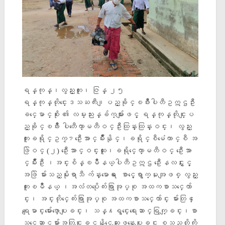
ရန္ကုန္၊လွည္းကူး၊ ဇြန္ ၂၅
ရန္ကုန္တိုင္းေဒသႀကီး၊ျပည္ခိုင္ၿဖိဳးပါတီဥဣဌဦး
ခင္ေမာင္စိုး ၏ လမ္းညႊန္ခ်က္မ်ားျဖင့္ ရန္ကုန္တိုင္းျပ
ည္ခိုင္ၿဖိဳး ပါတီေကာ္မတီဝင္ဦးထြန္းထြန္းဝင္း၊ လွည္း
ကူးခရိုင္ဥကၠ႒ဦးေအာင္မ်ိဳးနိုင္၊ခရိုင္စီမံေကာင္စီ အ
ဖြဲဝင္ (၂) ဦးေအာင္ဝင္းထူး၊ခရိုင္ေကာ္မတီဝင္ ဦးေအာ
င္မ်ိဳးဦး ၊အင္းစိန္ၿမိဳနယ္ပါတီဥဣဌ ဦးေနလင္းႏွင့္
အဖြဲ မ်ားသည္မိုးရာသီ က်န္းမာေရး ေစာင့္ေရွာက္မႈအျဖစ္ လွည္း
ကူးၿမိဳနယ္ ၊အလံတပိုေက်းရြာအုပ္စု အထကစာသင္ေက်ာ
င္း၊ အင္းတိုင္ေက်းရြာအုပ္စု အထကစာသင္ေက်ာင္း မ်ားတြင္ ေ
ရေျမာင္းမ်ားေဖာ္ေပးျခင္း၊ သန္႔ရွင္းေရးေဆာင္ရြက္ျခင္း၊စာ
သင္ေဆာင္မ်ားအတြင္းျခင္နိုင္ေဆးျဖန္းေပးျခင္း စသည္တိုကို