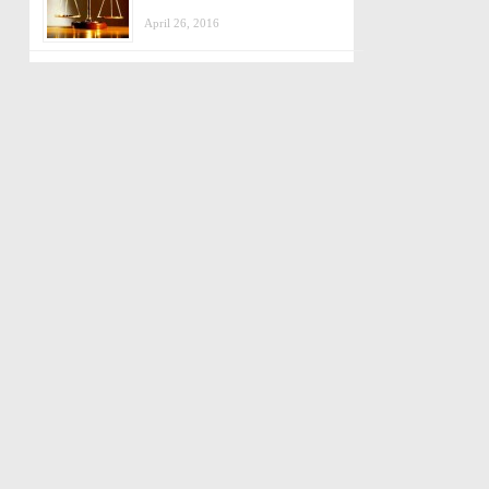
April 26, 2016