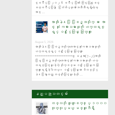
င္းၿပိဳင္ပြဲ ၂၀၂၆ ၿပိဳင္ ပြဲ၏ ကြင္းသြင္းျခင္း
ခတ္ၿပိဳင္ပြဲ၌ ေငြတံဆိပ္ဆုမ်ားအသီးသီးရရွိခဲ့ေၾ
ကာင္း …
လာအိုနဲ႔ပြဲ ပြဲစဥ္အလိုက္ အ ေကာ
င္း ဆုံး ကစားသမားဆုကို ဟက္ထရစ္
ရွင္ ဝင္းႏိုင္ထြန္း ဆြတ္ခူး
August 5, 2026
လာအိုနဲ႔ပြဲ ပြဲစဥ္အလိုက္အေကာင္းဆုံးကစားသမားဆုကို 
ဟက္ထရစ္ရွင္ ဝင္းႏိုင္ထြန္း ဆြတ္ခူး 
====================== ျမန္မာ(၇-၂)လာအို
ပြဲမွ ပြဲစဥ္အလိုက္အေကာင္းဆုံးကစားသမားဆုကို ဟက္
ထရစ္သြင္းယူခဲ့တဲ့ တိုက္စစ္မႉး ဝင္းႏိုင္ထြန္းက ဆြ
တ္ခူးရရွိခဲ့ပါတယ္။ ဝင္းႏိုင္ထြန္းဟာ ဖိလစ္ပိုင္
နဲ႔ပြဲမွာလည္း တစ္ဂိုးသြင္းယူခဲ့လို …
နည္းပညာသတင္းမ်ား
တစ္လကို လူတူစက္႐ုပ္ ၁၀၀၀
ထုတ္လုပ္မယ့္ မစ္ဆူဘီရွီ