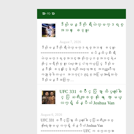
အားကစား
ဒီယိုမန္ဒီကို ရီးယဲလ္မက္ဒရစ္
အသင္း ေခၚယူ
August 7, 2026
ဒီယိုမန္ဒီကို ရီးယဲလ္မက္ဒရစ္အသင္း ေခၚယူ 
======================= စပိန္ထိပ္သီး ရီး
ယဲလ္မက္ဒရစ္အသင္းဟာ လိုက္ပ္ဇစ္အသင္းရဲ႕ 
အိုင္ဗရီကိုစ္ လူငယ္ေတာင္ပံၾကယ္ပြင့္ ဒီယိုမ
န္ဒီကို ေခၚယူႏိုင္ခဲ့ၿပီျဖစ္ေၾကာင္း အတည္ျပဳေၾ
ကညာခဲ့ပါတယ္။ အသက္ (၁၉)ႏွစ္အ႐ြယ္သာရွိေသးတဲ့ 
ဒီယိုမန္ဒီအတြက္ …
UFC 331 ၿပိဳင္ ပြဲ မွာ ထိပ္ဆုံးေခါ
င္ ပြဲ ႀကီးအျဖစ္ ထိုး ရ ေတာ့ မယ့္
လက္ရွိ ခ်န္ပီယံ ‌Joshua Van
August 6, 2026
UFC 331 ၿပိဳင္ပြဲမွာ ထိပ္ဆုံးေခါင္ပြဲႀကီးအျဖစ္ 
ထိုးရေတာ့မယ့္ လက္ရွိ ခ်န္ပီယံ ‌Joshua Van 
==================== UFC က စက္တက္ဘာ 