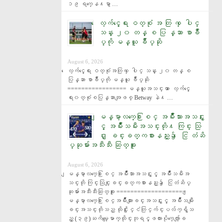
၁၉ ရက္ေန႔မွာ …
ေလ့က်င့္ေရး ဝတ္စုံ အ တြ က္ ေပါင္
သန္း ၂၀ တန္ စ ပြ န္ဆာ စာခ်ဳ
ပ္ကို မန္ယူ ခ်ဳပ္ဆို
August 6, 2026
ေလ့က်င့္ေရး ဝတ္စုံအတြက္ ေပါင္ သန္း ၂၀ တန္ စ
ပြန္ဆာ စာခ်ဳပ္ကို မန္ယူ ခ်ဳပ္ဆို 
================= မန္ယူအသင္းဟာ ေလ့က်င့္ေ
ရး၀တ္စုံစပြန္ဆာအျဖစ္ Betway နဲ႔ …
ျမန္မာ့လက္ေ႐ြးစင္ အမ်ိဳးသားအသင္းႏွ
င့္ အမ်ိဳးသမီးအသင္းတို႔ ကြင္း သြ
င္း ျခင္းခတ္ကစားနည္း၌ ေငြ တံဆိ
ပ္ဆုမ်ားအသီးသီး ဆြတ္ခူး
August 6, 2026
ျမန္မာ့လက္ေ႐ြးစင္ အမ်ိဳးသားအသင္းႏွင့္ အမ်ိဳးသမီးအ
သင္းတို ကြင္းသြင္းျခင္းခတ္ကစားနည္း၌ ေငြတံဆိပ္
ဆုမ်ားအသီးသီးဆြတ္ခူး ==================== ျ
မန္မာ့လက္ေ႐ြးစင္အမ်ိဳးသားျခင္းအသင္းႏွင့္ အမ်ိဳးသမီးျ
ခင္းအသင္းတိုသည္ ထိုင္းႏိုင္ငံတြင္က်င္းပလ်က္ရွိသ
ည့္ (၃၉)ႀကိမ္ေျမာက္ထိုင္းဘုရင့္ဖလားပိုက္ေက်ာ္ျခ