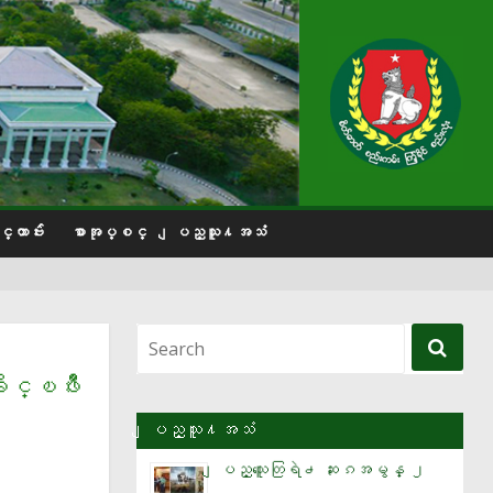
္တာဗ်ဴး
စာအုပ္စင္
ျပည္သူ႔အသံ
ုင္ၿဖိဳး
ျပည္သူ႔အသံ
ျပည္သူေတြရဲ႕ ဆႏၵအမွန္ ၂