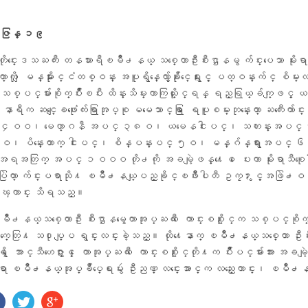
းႏွင့္ ေဆးဝါးပစၥည္းမ်ားအား ျပည္ခိုင္ၿဖိဳးပါတီမွ လႉဒါန္း
 ဇြန္ ၁၉
ီက ကူညီေထာက္ပံ့
ိုင္းေဒသႀကီး တနသၤာရီၿမိဳ႕နယ္ သစ္ေတာဦးစီးဌာနမွ က်င္းပေသာ မိုး
ေတာ္ကို ျမန္မာႏိုင္ငံတစ္ဝန္း အပူရိွန္ေလွ်ာ့ခ်ႏိုင္ေရးႏွင့္ ပတ္ဝန္းက်င္ စိမ္းလ
စ္ပင္မ်ားစိုက္ပ်ိဳးၿပီး ထိန္းသိမ္းကာကြယ္ႏိုင္ရန္ ရည္ရြယ္ခ်က္ျဖင္
ာရီက ဆင္ေျခဖံုးေက်းရြာအုပ္စု မမေသာင္ရြာ ေရပူစမ္းဘုန္းေတာ္ ႀကီးေက်ာင္း
ိုး ၄ဝဝ၊ မေဟာ္ဂနီ အပင္ ၃၈ဝ၊ ယမေနငါးပင္၊ သကၤန္းအပင္
၊ ပိန္းေတာက္ ငါးပင္၊ စိန္ပန္းပင္ ၅ဝ၊ မန္ဂ်န္ရွားအပင္ ၆ဝ
ပင္အေရအတြက္ အပင္ ၁ဝဝဝ တို႕ကို အခမဲ့ျဖန္႔ေဝ ေပးကာ မိုးရာသီစုေ
ြဲေတာ္ က်င္းပရာသို႔ ၿမိဳ႕နယ္ျပည္ခိုင္ၿဖိဳးပါတီ ဥကၠ႒ႏွင့္အဖြဲ႕ဝင
ခဲ့ေၾကာင္း သိရသည္။
ာ ၿမိဳ႕နယ္သစ္ေတာဦး စီးဌာနမွေတာအုပ္ႀကီး ေကာင္းစစ္ႏိုင္က သစ္ပင္စ
ု လက္ေတြ႔ သ႐ုပ္ျပ ရွင္းလင္းခဲ့သည္။ ထို႔ေနာက္ ၿမိဳ႕နယ္သစ္ေတာ ဦး
ိွ ေအာင္သီဟေဇာ္ႏွင့္ ေတာအုပ္ႀကီး ေကာင္းစစ္ႏိုင္တို႔က ပ်ဳိးပင္မ်ားအား အခ
့ရာ ၿမိဳ႕နယ္အုပ္ခ်ဳပ္ေရးမွဴး ဦးညဏ္ လင္းေအာင္က လည္းေကာင္း၊ ၿမိဳ႕