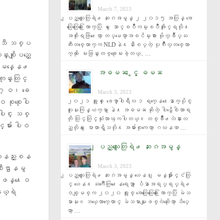
March 7, 2023
ျပည္သူေတြရဲ႕ ဆႏၵအမွန္ ၂ ၂၀၁၅ အလြန္ အေ
ထြေထြေ႐ြးေကာက္ပြဲ မွ ေသာင္ၿပိဳကမ္းၿပိဳအႏိုင္ရလို႔ 
အစိုးရဖြဲ႕ေတာ့ တပ္မေတာ္အၿငိမ္းစား ဗိုလ္ခ်ဳပ္ႀ
ရာသီ သစ္ပ
ကီးတစ္ေယာက္က NLDနဲ႔ နီးစပ္တဲ့ ပုဂၢိဳလ္တစ္ေယာ
က္ကို ေမးခြန္းတစ္ခုေမးခဲ့တယ္.. …
န္းစိုျပည္ေ
့ ယမန္ေန႕
အဓမၼ ႏွင့္ ဓမၼ
ကုန္းတြင္
 ၇ဝ၊ ခေ
March 3, 2023
၂၀၂၁ ခုႏွစ္ ေဖေဖာ္ဝါရီလ ၁ ရက္ေန႔ေနာက္ပိုင္း 
 စုစုေပါ
လူမႈကြန္ယက္မွာ နဲ႔ အဓမၼ ဆိုတဲ့ ပါဠိေဝါဟာရ
ပါင္း သစ္
ကို တြင္တြင္သုံးလာၾကပါတယ္။ တစ္ခ်ိဳ႕လဲနားလ
္မ်ား ပါဝ
ည္လို႔ ေျပာတာရွိသလို႔ အမ်ားစုကေတာ့ ဂဃနဏ …
ျပည္သူေတြရဲ႕ ဆႏၵအမွန္
ိုက္နည္းစန
March 3, 2023
စီးဌာနမွ
ျပည္သူေတြရဲ႕ ဆႏၵအမွန္ ယေန႔ ျမန္မာႏိုင္ငံတြ
မဲ့ျဖန္႔ေဝ
င္ ယေန႔ ႀကဳံေတြ႕ေနရေသာ ျပႆနာအရပ္ရပ္ရဲ႕ 
နယ္ရဲ
ဇစ္ျမစ္က ၂၀၂၀ ခုႏွစ္ အေထြေထြေ႐ြးေကာက္ပြဲ မဲသ
မာမႈ။ ဘယ္ေလာက္ေတာင္ မဲသမာမႈျဖစ္လဲဆိုေတာ့ သိပ္ေ
တာ့ …