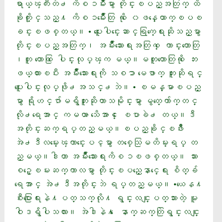
ရာယ္ၾကီးတဲ႕ ကိစၥမ်ိဳးမွာ တိုင္းၿပည္အတြက္ ထိ
ခိုက္ႏိုင္သည္႔ ကိစၥမ်ိဳးေတြ ကို ေ၀ဖန္ေထာက္ၿပၿ
ခင္းၿဖစ္တယ္။ • ပူးေပါင္းေဆာင္ရြက္ေရးဆိုသည္မွာ
တိုင္းၿပည္အတြက္၊ အမ်ိဳးသားေရးအတြက္ ေကာင္းတာေတြ
၊တူ တာေတြ ေပါင္းလုပ္ၾက မယ္။မတူတာေတြကို ေဘး
ဖယ္ထားၿပီး အမ်ိဳးသားေရးကို သစၥာ မေဖာက္ ဘူးဆိုရင္
ပူးေပါင္းလုပ္ဖို႕အသင္႕ဘဲ။ • ၿမန္မာၿပည္
မွာ ရိုဟင္ဂ်ာမရွိဘူးဆိုတာသမိုင္းမွာ မွတ္ေက်ာက္တင္
လို႕ရေအာင္ ကမၻာ သိေအာင္ ေၿပာခဲ႕ တယ္။ဒီ
အတိုင္းဆက္ရပ္တည္မယ္။ၿပည္ခိုင္ၿဖိဳး
အဲ႕ဒီလမ္းေၾကာင္းေပၚမွာ တစ္ေသြမတိမ္းရပ္ တ
ည္မယ္။ဒါဟာ အမ်ိဳးသားေရးကိစၥၿဖစ္တယ္။ သား
စဥ္ေၿမးဆက္ကာလမွာ တိုင္းၿပည္ေနာင္ေရး စိတ္ခ်
ရေအာင္ အဲ႕ဒီအတိုင္းဘဲ ရပ္တည္မယ္။ •ယေန႔
စီးပြားေရးနဲ႔ပတ္သက္လို႔ ရွင္းလင္းျပတ္သားတဲ့ မူ
ဝါဒရိွပါသလား။ အဲဒါနဲ႔ ေနာက္ဆက္တြဲရွင္းလင္းျ