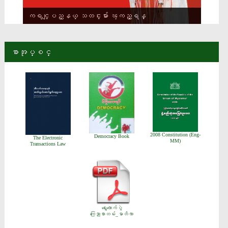
ကရင္ျပည္နယ္ သတင္းမ်ား ၾကည့္ရန္
စာအုပ္စင္
2008 Constitution (Eng-
Democracy Book
The Electronic
MM)
Transactions Law
ရွေးကောက်ပွဲ
ကြေညာစာတမ်း_မာတိကာ