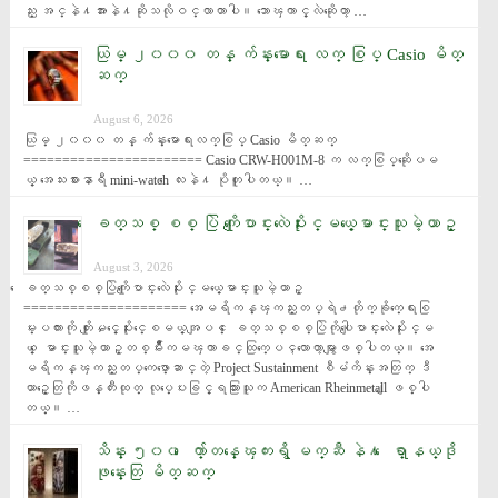
ည္း အင္နဲ႔အားနဲ႔ဆိုသလိုဝင္လာတာပါ။ ဘာေၾကာင့္လဲဆိုေတာ့ …
ယြမ္ ၂၀၀၀ တန္ က်န္းမာေရး လက္ စြပ္ Casio မိတ္
ဆက္
August 6, 2026
ယြမ္ ၂၀၀၀ တန္ က်န္းမာေရးလက္စြပ္ Casio မိတ္ဆက္ 
======================= Casio CRW-H001M-8 က လက္စြပ္ဆိုေပမ
ယ့္ အေသးစားနာရီ mini-watch ေလးနဲ႔ ပိုတူပါတယ္။ …
ေခတ္သစ္ စစ္ ပြဲ ကိုေျပာင္းလဲေပးႏိုင္မယ့္ေမာင္းသူမဲ့ယာဥ္
August 3, 2026
ေခတ္သစ္စစ္ပြဲကိုေျပာင္းလဲေပးႏိုင္မယ့္ေမာင္းသူမဲ့ယာဥ္ 
===================== အေမရိကန္ၾကည္းတပ္ရဲ႕တိုက္ခိုက္ေရးစြ
မ္းပကားကို တိုးျမႇင့္ေပးႏိုင္ေစမယ့္အျပင္ ေခတ္သစ္စစ္ပြဲကိုပါေျပာင္းလဲေပးႏိုင္မ
ယ့္ ေမာင္းသူမဲ့ယာဥ္တစ္မ်ိဳးကမၾကာခင္ထြက္ေပၚလာေတာ့မွာျဖစ္ပါတယ္။ အေ
မရိကန္ၾကည္းတပ္ကေဖာ္ေဆာင္တဲ့ Project Sustainment စီမံကိန္းအတြက္ ဒီ
ယာဥ္ေတြကိုဖန္တီးထုတ္ လုပ္ေပးခြင့္ရသြားသူက American Rheinmetall ျဖစ္ပါ
တယ္။ …
သိန္း ၅၀၀ ေက်ာ္တန္ေၾကးရွိ မက္ဆီ နဲ႔ ေရာ္နယ္ဒို
ဖုန္းေတြ မိတ္ဆက္