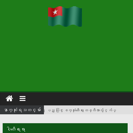
ေနာက္ဆံုးရသတင္းမ်ား
ျပည္ တြင္း စက္သုံးဆီေဈး တစ္လီတာလွ်င္ က်ပ္
၁၇၀ မွ ၂၆၅ အထိ ျမင့္တက္
တစ္လကို လူတူစက္႐ုပ္ ၁၀၀၀ ထုတ္လုပ္မယ့္ မစ္ဆူဘီရွီ
ပါတီေရးရာ