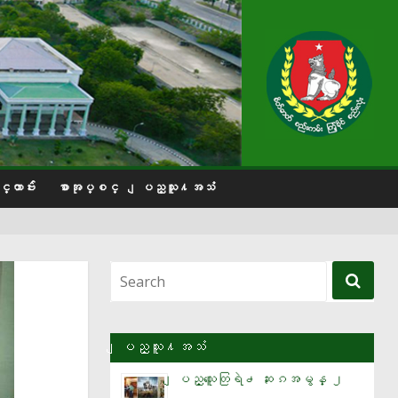
္တာဗ်ဴး
စာအုပ္စင္
ျပည္သူ႔အသံ
ျပည္သူ႔အသံ
ျပည္သူေတြရဲ႕ ဆႏၵအမွန္ ၂