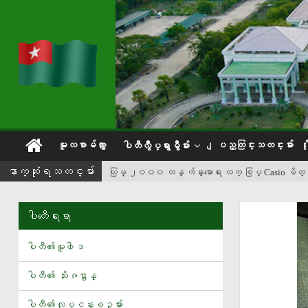
မူလစာမ်က္ႏွာ
ျပည္တြင္းသတင္းမ်ား
ပါတီလွဳပ္ရွားမွဳမ်ား
ေနာက္ဆံုးရသတင္းမ်ား
ယြမ္ ၂၀၀၀ တန္ က်န္းမာေရး လက္ စြပ္ Casio မိတ
ႏိုင္ငံေတာ္သမၼတ ထိုင္းႏိုင္ငံသို႔ ေရာက္ရွိ
ေလ့က်င့္ေရး ဝတ္စုံ အ တြ က္ ေပါင္ သန္း ၂၀ တန္ စ ပြ န္ဆာ စာခ်ဳပ္ကို မန္ယူ ခ
ပါတီေရးရာ
ျမန္မာ့လက္ေ႐ြးစင္ အမ်ိဳးသားအသင္းႏွင့္ အမ်ိဳးသမီးအသင္းတို႔ ကြင္း သြင္း ျခင္း
ပါတီ၏မူ၀ါဒ
ေလးမ်က္ႏွာၿမိဳ႕နယ္ ေရ ေဘး ကယ္ဆယ္ေရးစခန္းသို႔ အသင့္စားသုံးႏိုင္ေသာအစားအစာမ်ာ
ပါတီ၏ သႏိၷဌာန္
ေရႀကီးနစ္ျမဳပ္မႈဒဏ္ခံရသည့္ ေက်း႐ြာမ်ားရွိ ျပည္သူမ်ားအား ျပည္ခိုင္ၿဖိဳးပါတ
ေတာင္ကိုရီးယားမွာ အပူလႈိင္းေၾကာင့္ ေသဆုံးသူ ၁၉ ဦးအထိရွိလာ
ပါတီ၏လုပ္ငန္းစဥ္မ်ား