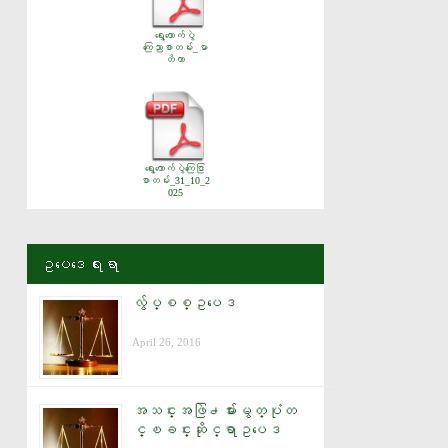
ရွေးကောက်ပွဲ
ကြေညာစာတမ်း_မာ
တိကာ
ရွေးကောက်ပွဲကြေငြာ
စာတမ်း_31_10_2
025
ဥပေဒေရးရာ
လွ်ပ္စစ္ဥပေဒ
April 26, 2016
အသင္းအဖြဲ႕မ်ားမွတ္ပုံတ
င္ၿခင္းဆိုင္ရာဥပေဒ