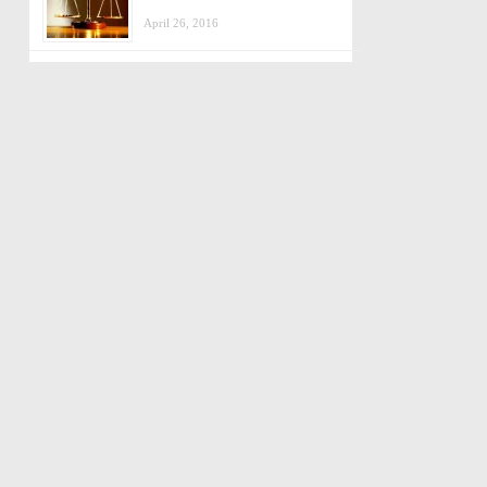
April 26, 2016