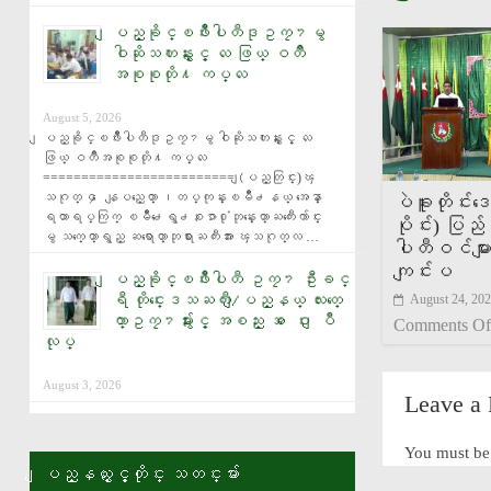
ျပည္ခိုင္ၿဖိဳးပါတီဒုဥကၠ႒မွ
ဝါဆိုသကၤန္းႏွင့္ လႉ ဖြယ္ ဝတၳဳ
အစုစုတို႔ ကပ္လႉ
August 5, 2026
ျပည္ခိုင္ၿဖိဳးပါတီဒုဥကၠ႒မွ ဝါဆိုသကၤန္းႏွင့္ လႉ
ဖြယ္ ဝတၳဳအစုစုတို႔ ကပ္လႉ 
========================= (ျပည္တြင္း)ၾ
သဂုတ္ ၄ ေနျပည္ေတာ္ ၊တပ္ကုန္းၿမိဳ႕နယ္ အေနာ္
ပဲခူးတိုင်း
ရထာရပ္ကြက္ ၿမိဳ႕ေရွ႕စႏၵာ႐ုံဘုန္းေတာ္ႀကီးေက်ာင္း
ပိုင်း) ပြည်ခ
မွ သက္ေတာ္ရွည္ ဆရာေတာ္ဘုရားႀကီးအား ၾသဂုတ္လ …
ပါတီဝင်များ တ
ကျင်းပ
ျပည္ခိုင္ၿဖိဳးပါတီ ဥကၠ႒ ဦးခင္
August 24, 20
ရီ တိုင္းေဒသႀကီး/ျပည္နယ္ လႊတ္ေ
တာ္ဥကၠ႒မ်ားႏွင့္ အစည္း အ ေဝး ျပဳ
Comments Of
လုပ္
August 3, 2026
Leave a
You must b
ျပည္နယ္ႏွင့္တိုင္း သတင္းမ်ား