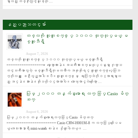
မွာလည္း တစ္ဂိုးသြင္းယူခဲ့လို …
နည္းပညာသတင္းမ်ား
တစ္လကို လူတူစက္႐ုပ္ ၁၀၀၀ ထုတ္လုပ္မယ့္ မ
စ္ဆူဘီရွီ
August 7, 2026
တစ္လကို လူတူစက္႐ုပ္ ၁၀၀၀ ထုတ္လုပ္မယ့္ မစ္ဆူဘီရွီ 
================== ေမာ္ေတာ္ကားနဲ႔အႀကီးစားစက္မႈလုပ္ငန္းမွာ ဂုဏ္သ
တင္းႀကီးမားလွတဲ့ မစ္ဆူဘီရွီကုမၸဏီက အခုဆိုရင္ လူတူစက္႐ုပ္ေတြဘ
က္ကိုလည္း ေျခဦးလွည့္လာပါၿပီ။လူတူစက္႐ုပ္ ေဈးကြက္ထဲကိုဝင္လာရာမွာလ
ည္း အင္နဲ႔အားနဲ႔ဆိုသလိုဝင္လာတာပါ။ ဘာေၾကာင့္လဲဆိုေတာ့ …
ယြမ္ ၂၀၀၀ တန္ က်န္းမာေရး လက္ စြပ္ Casio မိတ္
ဆက္
August 6, 2026
ယြမ္ ၂၀၀၀ တန္ က်န္းမာေရးလက္စြပ္ Casio မိတ္ဆက္ 
======================= Casio CRW-H001M-8 က လက္စြပ္ဆိုေပမ
ယ့္ အေသးစားနာရီ mini-watch ေလးနဲ႔ ပိုတူပါတယ္။ …