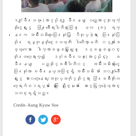
ဒဂုံျမိဳ႔သစ္ (ေတာင္ပုိင္း) ျမိဳ႔နယ္ ျပည္ေထာင္စုၾကံ့
ခုိင္ေရးႏွင့္ ဖြံ႔ျဖိဳးေရးပါတီရုံးတြင္ ေမလ (၈) ရက္
ေန႔က အမ်ိဳးသမီးထုေတြ႔ဆုံပြဲ ျပဳလုပ္ခဲ့ရာ ေတြ႔ဆုံပြဲ
သုိ႔ ရန္ကုန္တုိင္းေဒသၾကီး ပါတီေကာ္မတီ ၀င္မ်ားျဖ
စ္ၾကေသာ ေဒါက္တာစန္းစန္းႏြယ္ႏွင့္ ေဒၚစန္းစန္း၀င္း
တုိ႔တက္ေရာက္၍ ဒဂုံၿမိဳ႔သစ္(ေတာင္ပုိင္း) ၿ
မိဳ႔နယ္ ျပည္ခုိင္ၿဖိဳးပါတီ၀င္ အမ်ဳးိသမီးမ်ားႏွင့္ေ
တြ႔ဆံုကာ ၿမိဳ႔နယ္အတြင္းရွိ အမ်ိဳးသမီး မ်ား ဘ၀လုံျခဳံေ
ရးႏွင့္ စား၀တ္ေနေရး/အလုပ္အကုိင္ဆုိင္ရာ ဖြံ႔ၿဖိဳးတုိးတ
က္ေရးကိစၥရပ္မ်ား ေဆြးေႏြး ညႇိႏႈိင္းမႈမ်ား ေဆာင္ရြက္ခဲ့ေၾကာင္း
သတင္းရရွိသည္။
Credit- Aung Kyaw Soe