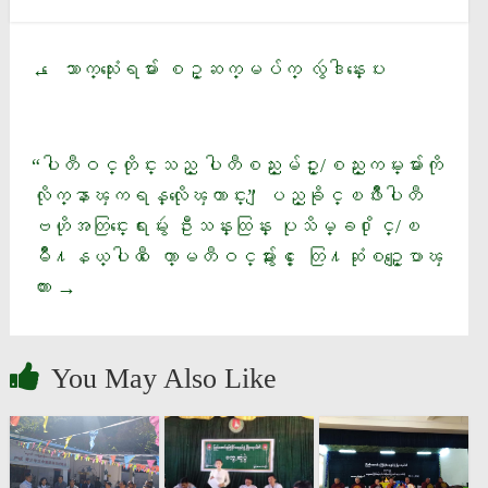
ေသာက္သုံးေရမ်ား စဥ္ဆက္မပ်က္ လွဴဒါန္းေပး
←
“ပါတီဝင္တိုင္းသည္ ပါတီစည္းမ်ဥ္း/စည္းကမ္းမ်ားကို
လိုက္နာၾကရန္လိုေၾကာင္း” ျပည္ခိုင္ၿဖိဳးပါတီ
ဗဟိုအတြင္းေရးမွဴး ဦးသန္းထြန္း ပုသိမ္ခ႐ိုင္/ၿ
မိဳ႔နယ္ပါတီ ေကာ္မတီဝင္မ်ားႏွင့္ ေတြ႔ဆံုစဥ္ေျပာၾ
ကား
→
You May Also Like