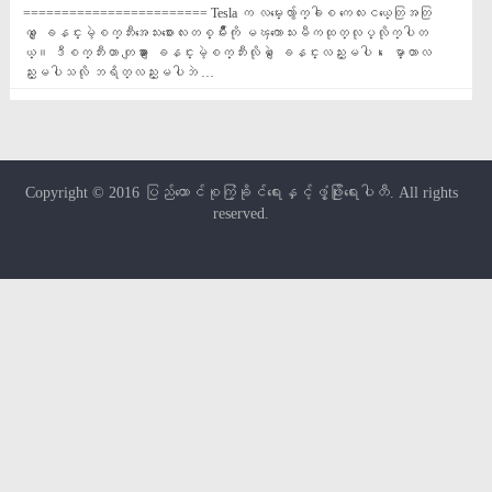
======================== Tesla က လမ္းေလွ်ာက္ခါစ ကေလးငယ္ေတြအတြ
က္ ေျခနင္းမဲ့စက္ဘီးအေသးစားေလးတစ္မ်ိဳးကို မၾကာေသးမီကထုတ္လုပ္လိုက္ပါတ
ယ္။ ဒီစက္ဘီးဟာ တျခား ေျခနင္းမဲ့စက္ဘီးလိုပဲ ေျခနင္းလည္းမပါ၊ ေမာ္တာလ
ည္းမပါသလို ဘရိတ္လည္းမပါဘဲ …
Copyright © 2016
ပြည်ထောင်စုကြံ့ခိုင်ရေးနှင့်ဖွံ့ဖြိုးရေးပါတီ
. All rights
reserved.