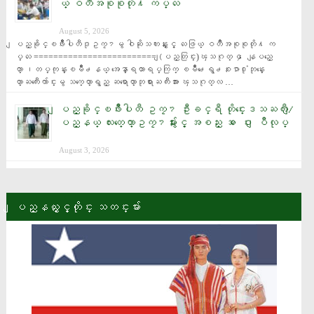
ယ္ ဝတၳဳအစုစုတို႔ ကပ္လႉ
August 5, 2026
ျပည္ခိုင္ၿဖိဳးပါတီဒုဥကၠ႒မွ ဝါဆိုသကၤန္းႏွင့္ လႉဖြယ္ ဝတၳဳအစုစုတို႔ က
ပ္လႉ ========================= (ျပည္တြင္း)ၾသဂုတ္ ၄ ေနျပည္ေ
တာ္ ၊တပ္ကုန္းၿမိဳ႕နယ္ အေနာ္ရထာရပ္ကြက္ ၿမိဳ႕ေရွ႕စႏၵာ႐ုံဘုန္းေ
တာ္ႀကီးေက်ာင္းမွ သက္ေတာ္ရွည္ ဆရာေတာ္ဘုရားႀကီးအား ၾသဂုတ္လ …
ျပည္ခိုင္ၿဖိဳးပါတီ ဥကၠ႒ ဦးခင္ရီ တိုင္းေဒသႀကီး/ျ
ပည္နယ္ လႊတ္ေတာ္ဥကၠ႒မ်ားႏွင့္ အစည္း အ ေဝး ျပဳလုပ္
August 3, 2026
ျပည္နယ္ႏွင့္တိုင္း သတင္းမ်ား