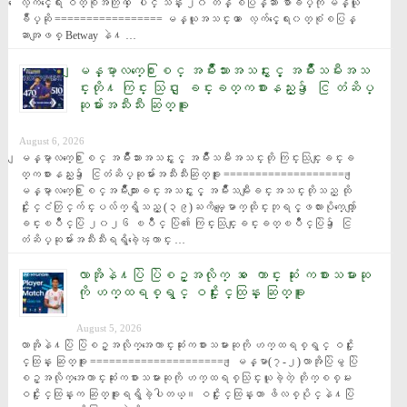
ေလ့က်င့္ေရး ဝတ္စုံအတြက္ ေပါင္ သန္း ၂၀ တန္ စပြန္ဆာ စာခ်ဳပ္ကို မန္ယူ 
ခ်ဳပ္ဆို ================= မန္ယူအသင္းဟာ ေလ့က်င့္ေရး၀တ္စုံစပြန္
ဆာအျဖစ္ Betway နဲ႔ …
ျမန္မာ့လက္ေ႐ြးစင္ အမ်ိဳးသားအသင္းႏွင့္ အမ်ိဳးသမီးအသ
င္းတို႔ ကြင္း သြင္း ျခင္းခတ္ကစားနည္း၌ ေငြ တံဆိပ္
ဆုမ်ားအသီးသီး ဆြတ္ခူး
August 6, 2026
ျမန္မာ့လက္ေ႐ြးစင္ အမ်ိဳးသားအသင္းႏွင့္ အမ်ိဳးသမီးအသင္းတို ကြင္းသြင္းျခင္းခ
တ္ကစားနည္း၌ ေငြတံဆိပ္ဆုမ်ားအသီးသီးဆြတ္ခူး ==================== ျ
မန္မာ့လက္ေ႐ြးစင္အမ်ိဳးသားျခင္းအသင္းႏွင့္ အမ်ိဳးသမီးျခင္းအသင္းတိုသည္ ထို
င္းႏိုင္ငံတြင္က်င္းပလ်က္ရွိသည့္ (၃၉)ႀကိမ္ေျမာက္ထိုင္းဘုရင့္ဖလားပိုက္ေက်ာ္ျ
ခင္းၿပိဳင္ပြဲ ၂၀၂၆ ၿပိဳင္ ပြဲ၏ ကြင္းသြင္းျခင္းခတ္ၿပိဳင္ပြဲ၌ ေငြ
တံဆိပ္ဆုမ်ားအသီးသီးရရွိခဲ့ေၾကာင္း …
လာအိုနဲ႔ပြဲ ပြဲစဥ္အလိုက္ အ ေကာင္း ဆုံး ကစားသမားဆု
ကို ဟက္ထရစ္ရွင္ ဝင္းႏိုင္ထြန္း ဆြတ္ခူး
August 5, 2026
လာအိုနဲ႔ပြဲ ပြဲစဥ္အလိုက္အေကာင္းဆုံးကစားသမားဆုကို ဟက္ထရစ္ရွင္ ဝင္းႏို
င္ထြန္း ဆြတ္ခူး ====================== ျမန္မာ(၇-၂)လာအိုပြဲမွ ပြဲ
စဥ္အလိုက္အေကာင္းဆုံးကစားသမားဆုကို ဟက္ထရစ္သြင္းယူခဲ့တဲ့ တိုက္စစ္မႉး 
ဝင္းႏိုင္ထြန္းက ဆြတ္ခူးရရွိခဲ့ပါတယ္။ ဝင္းႏိုင္ထြန္းဟာ ဖိလစ္ပိုင္နဲ႔ပြဲ