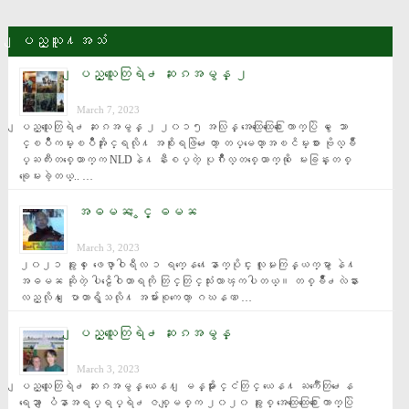
ျပည္သူ႔အသံ
ျပည္သူေတြရဲ႕ ဆႏၵအမွန္ ၂
March 7, 2023
ျပည္သူေတြရဲ႕ ဆႏၵအမွန္ ၂ ၂၀၁၅ အလြန္ အေထြေထြေ႐ြးေကာက္ပြဲ မွ ေသာ
င္ၿပိဳကမ္းၿပိဳအႏိုင္ရလို႔ အစိုးရဖြဲ႕ေတာ့ တပ္မေတာ္အၿငိမ္းစား ဗိုလ္ခ်ဳ
ပ္ႀကီးတစ္ေယာက္က NLDနဲ႔ နီးစပ္တဲ့ ပုဂၢိဳလ္တစ္ေယာက္ကို ေမးခြန္းတစ္
ခုေမးခဲ့တယ္.. …
အဓမၼ ႏွင့္ ဓမၼ
March 3, 2023
၂၀၂၁ ခုႏွစ္ ေဖေဖာ္ဝါရီလ ၁ ရက္ေန႔ေနာက္ပိုင္း လူမႈကြန္ယက္မွာ နဲ႔ 
အဓမၼ ဆိုတဲ့ ပါဠိေဝါဟာရကို တြင္တြင္သုံးလာၾကပါတယ္။ တစ္ခ်ိဳ႕လဲနား
လည္လို႔ ေျပာတာရွိသလို႔ အမ်ားစုကေတာ့ ဂဃနဏ …
ျပည္သူေတြရဲ႕ ဆႏၵအမွန္
March 3, 2023
ျပည္သူေတြရဲ႕ ဆႏၵအမွန္ ယေန႔ ျမန္မာႏိုင္ငံတြင္ ယေန႔ ႀကဳံေတြ႕ေန
ရေသာ ျပႆနာအရပ္ရပ္ရဲ႕ ဇစ္ျမစ္က ၂၀၂၀ ခုႏွစ္ အေထြေထြေ႐ြးေကာက္ပြဲ 