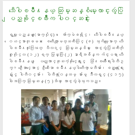
သီေပါၿမိဳ႔နယ္ ဆြမ္းဆန္စိမ္းေလာင္းလွဴပြဲ
ျပည္ခိုင္ၿဖိဳးက ပါ၀င္ဆင္ႏႊဲ
ရွမ္းျပည္နယ္(ေျမာက္ပိုင္း)၊ ေက်ာက္မဲခရိုင္၊ သီေပါၿမိဳ႔နယ္
ေ၀ဟင္ဓာတုဓမၼ ေစတီေတာ္ျမတ္ႀကီးတြင္ (၈) ၾကိမ္ေျမာက္ သီေ
ပါၿမိဳ႔လံုးကြၽတ္ သီလ႐ွင္ ဆြမ္းဆန္စိမ္း ေလာင္းလွဴပြဲႀကီးကို
ဇူလိုင္လ (၁၂) ရက္ မြန္းလြဲ (၂) နာရီအခ်ိန္က က်င္းပရာ သီေ
ပါၿမိဳ႔နယ္ ျပည္ေထာင္စုႀကံ့ခိုင္ေရးႏွင့္ ဖြံ႔ၿဖိဳးေရးပါတီဥ
ကၠ႒ ဦးေအာင္ေအာင္ ဦးစီးေသာ ၿမိဳ႔နယ္ပါတီေကာ္မတီမ်ား၊ စည္းရံုးေရး
မွဴးႏွင့္ ပါတီ၀င္မ်ား၊ ပါတီရံ
ုး၀န္ထမ္ မ်ားမွ သိိီလရွင္ (၄၁၅)
ပါးအတြက္ ဆြမ္းဆန္ (၅ )အိတ္ ေလာင္းလွဴခဲ့ၾကသည္။