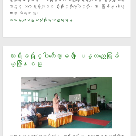
အာင္ႏွင့္ ဘ႑ာေရးမွဴးအျဖစ္ ဦးစိုင္းအုိက္ေပါင္းတို႔အား ေရြးခ်ယ္ ခဲဲ့ေၾ
ကာင္း သိရသည္။
သတင္းအျပည့္အစံုကိုၾကည့္ရႈရန္
လားရိႈးခရုိင္ပါတီေကာ္မတီ ျပန္လည္ေရြးခ်
ယ္ဖြဲ႔စည္း