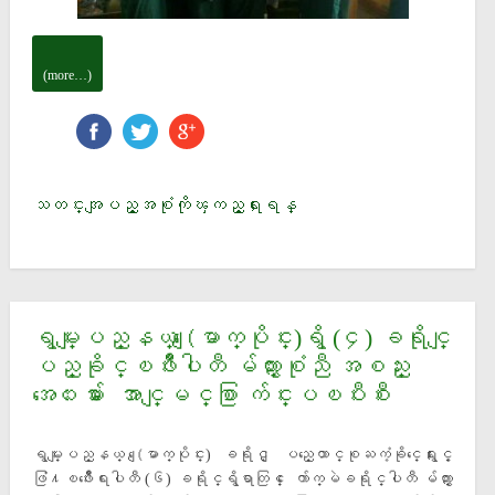
(more…)
သတင္းအျပည့္အစံုကိုၾကည့္ရႈရန္
ရွမ္းျပည္နယ္ (ေျမာက္ပိုင္း)ရွိ (၄) ခရုိင္ျ
ပည္ခိုင္ၿဖိဳးပါတီ မ်က္ႏွာစံုညီ အစည္း
အေ၀းမ်ား ေအာင္ျမင္စြာ က်င္းပၿပီးစီး
ရွမ္းျပည္နယ္ (ေျမာက္ပိုင္း) ခရိုင္ ျပည္ေထာင္စုႀကံ့ခိုင္ေရးႏွင့္
ဖြံ႔ၿဖိဳးေရးပါတီ (၆) ခရိုင္ရွိရာတြင္ ေက်ာက္မဲခရိုင္ပါတီ မ်က္ႏွာ