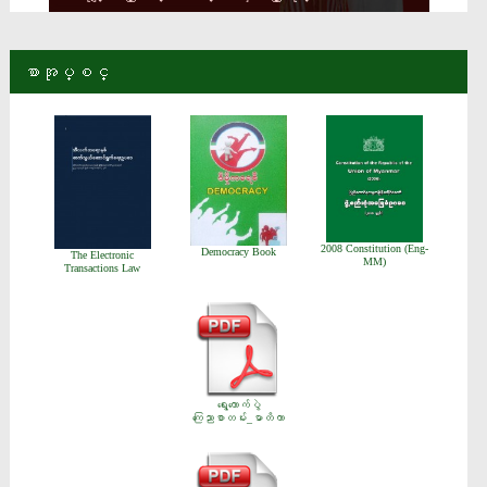
စာအုပ္စင္
2008 Constitution (Eng-
Democracy Book
The Electronic
MM)
Transactions Law
ရွေးကောက်ပွဲ
ကြေညာစာတမ်း_မာတိကာ