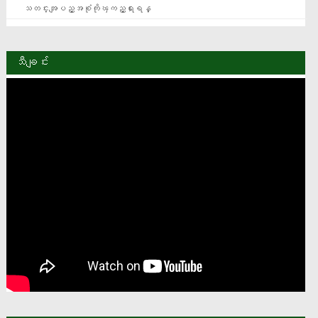
    သတင္းအျပည့္အစံုကိုၾကည့္ရႈရန္
သီချင်း