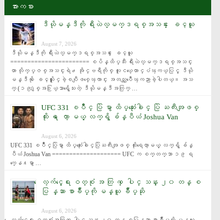
အားကစား
ဒီယိုမန္ဒီကို ရီးယဲလ္မက္ဒရစ္အသင္း ေခၚယူ
August 7, 2026
ဒီယိုမန္ဒီကို ရီးယဲလ္မက္ဒရစ္အသင္း ေခၚယူ 
======================= စပိန္ထိပ္သီး ရီးယဲလ္မက္ဒရစ္အသင္း
ဟာ လိုက္ပ္ဇစ္အသင္းရဲ႕ အိုင္ဗရီကိုစ္ လူငယ္ေတာင္ပံၾကယ္ပြင့္ ဒီယို
မန္ဒီကို ေခၚယူႏိုင္ခဲ့ၿပီျဖစ္ေၾကာင္း အတည္ျပဳေၾကညာခဲ့ပါတယ္။ အသ
က္ (၁၉)ႏွစ္အ႐ြယ္သာရွိေသးတဲ့ ဒီယိုမန္ဒီအတြက္ …
UFC 331 ၿပိဳင္ ပြဲ မွာ ထိပ္ဆုံးေခါင္ ပြဲ ႀကီးအျဖစ္
ထိုး ရ ေတာ့ မယ့္ လက္ရွိ ခ်န္ပီယံ ‌Joshua Van
August 6, 2026
UFC 331 ၿပိဳင္ပြဲမွာ ထိပ္ဆုံးေခါင္ပြဲႀကီးအျဖစ္ ထိုးရေတာ့မယ့္ လက္ရွိ ခ်န္
ပီယံ ‌Joshua Van ==================== UFC က စက္တက္ဘာ ၁၉ ရ
က္ေန႔မွာ …
ေလ့က်င့္ေရး ဝတ္စုံ အ တြ က္ ေပါင္ သန္း ၂၀ တန္ စ
ပြ န္ဆာ စာခ်ဳပ္ကို မန္ယူ ခ်ဳပ္ဆို
August 6, 2026
ေလ့က်င့္ေရး ဝတ္စုံအတြက္ ေပါင္ သန္း ၂၀ တန္ စပြန္ဆာ စာခ်ဳပ္ကို မန္ယူ 