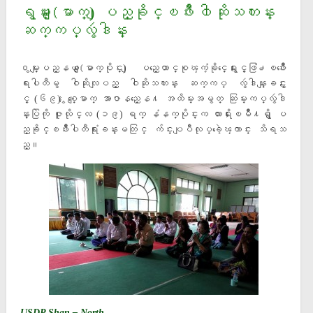
ရွမ္း(ေျမာက္) ျပည္ခိုင္ၿဖိဳး ၀ါဆိုသကၤန္း
ဆက္ကပ္လွဴဒါန္း
႐ွမ္းျပည္နယ္(ေျမာက္ပိုင္း) ျပည္ေထာင္စုၾကံ့ခိုင္ေရးႏွင့္ဖြံ႕ၿဖိဳးေ
ရးပါတီမွ ဝါဆိုလျပည့္ ဝါဆိုသကၤန္း ဆက္ကပ္ လွဴဒါန္းျခင္းႏွ
င့္ (၆၉) ႏွစ္ေျမာက္ အာဇာနည္ေန႔ အထိမ္းအမွတ္ ဆြမ္းကပ္လွဴဒါ
န္းပဲြကို ဇူလိုင္လ (၁၉) ရက္ နံနက္ပိုင္းက လားရႈိးၿမိဳ႔ရွိ ျပ
ည္ခိုင္ၿဖိဳးပါတီရံုးခန္းမတြင္ က်င္းပျပဳလုပ္ခဲ့ေၾကာင္း သိရသ
ည္။
USDP Shan – North