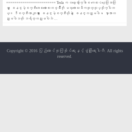
======================== Tesla က လမ္းေလွ်ာက္ခါစ ကေလးငယ္ေတြအတြ
က္ ေျခနင္းမဲ့စက္ဘီးအေသးစားေလးတစ္မ်ိဳးကို မၾကာေသးမီကထုတ္လုပ္လိုက္ပါတ
ယ္။ ဒီစက္ဘီးဟာ တျခား ေျခနင္းမဲ့စက္ဘီးလိုပဲ ေျခနင္းလည္းမပါ၊ ေမာ္တာလ
ည္းမပါသလို ဘရိတ္လည္းမပါဘဲ …
Copyright © 2016
ပြည်ထောင်စုကြံ့ခိုင်ရေးနှင့်ဖွံ့ဖြိုးရေးပါတီ
. All rights
reserved.