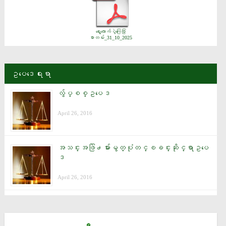
ရွေးကောက်ပွဲကြေငြာ
စာတမ်း_31_10_2025
ဥပေဒေရးရာ
လွ်ပ္စစ္ဥပေဒ
April 26, 2016
အသင္းအဖြဲ႕မ်ားမွတ္ပုံတင္ၿခင္းဆိုင္ရာဥပေ
ဒ
April 26, 2016