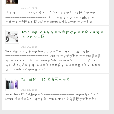
July 22, 2026
သိန္း ၅၀၀ ေက်ာ္တန္ေၾကးရွိ မက္ဆီ နဲ႔ ေရာ္နယ္ဒို ဖုန္းေတြ မိတ္ဆက္ 
======================= အီလက္ထ႐ြန္နစ္ပစၥည္းေတြကို ေ႐ႊ၊ 
အဖိုးတန္သတၱဳေတြနဲ႔ မြမ္းမံျပင္ဆင္ေပးေလ့ရွိတဲ့ Caviar ကုမၸဏီဟာ …
Tesla ရဲ႕‌ေျခနင္းမဲ့စက္ဘီးထုတ္လုပ္ၿပီးခဏမွာပ
စၥည္းျပတ္သြား
July 20, 2026
Tesla ရဲ႕‌ေျခနင္းမဲ့စက္ဘီးထုတ္လုပ္ၿပီးခဏမွာပစၥည္းျပတ္သြား 
======================== Tesla က လမ္းေလွ်ာက္ခါစ ကေလးငယ္ေတြအတြ
က္ ေျခနင္းမဲ့စက္ဘီးအေသးစားေလးတစ္မ်ိဳးကို မၾကာေသးမီကထုတ္လုပ္လိုက္ပါတ
ယ္။ ဒီစက္ဘီးဟာ တျခား ေျခနင္းမဲ့စက္ဘီးလိုပဲ ေျခနင္းလည္းမပါ၊ ေမာ္တာလ
ည္းမပါသလို ဘရိတ္လည္းမပါဘဲ …
Redmi Note 17 စီးရီးထြက္ၿပီ
July 15, 2026
Redmi Note 17 စီးရီးထြက္ၿပီ ================= ဘက္ထရီႀကီးႀကီး 
screen က်ယ္က်ယ္နဲ႔ ေဈးတန္တဲ့ Redmi Note 17 စီးရီးေတြ ထြက္လာပါၿပီ။   
…