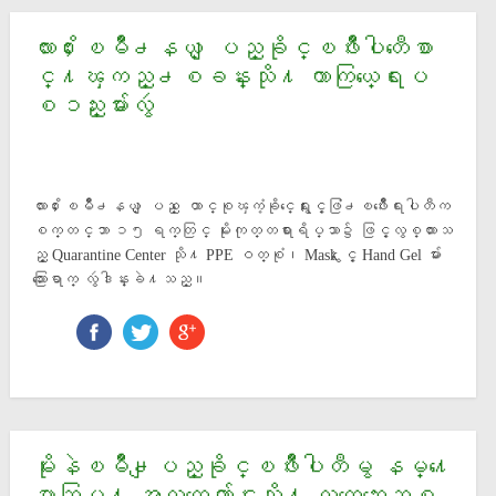
လား႐ႈိးၿမိဳ႕နယ္ ျပည္ခုိင္ၿဖိဳးပါတီေစာ
င္႔ၾကည္႕စခန္းသို႔ ကာကြယ္ေရးပ
စၥည္းမ်ားလွဴ
လား႐ႈိးၿမိဳ႕နယ္ ျပည္ ေထာင္စုၾကံ့ခုိင္ေရးႏွင့္ဖြံ႕ၿဖိဳးေရးပါတီက
စက္တင္ဘာ ၁၅ ရက္တြင္ မိုးကုတ္တရားရိပ္သာ၌ ဖြင့္လွစ္ထားသ
ည့္ Quarantine Center သို႔ PPE ဝတ္စံု၊ Mask ႏွင့္ Hand Gel မ်ား
သြားေရာက္ လွဴဒါန္းခဲ႔သည္။
မိုးနဲၿမိဳ႕ျပည္ခိုင္ၿဖိဳးပါတီမွ နမ္႔ေ
မာ္ဆြမ္႔ အလကေက်ာင္းသို႔ လက္ေဆးေဘစ