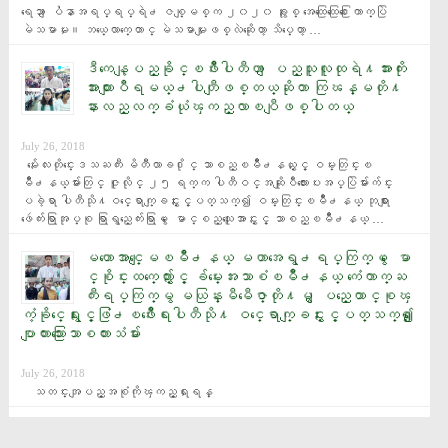
ရေသာ ျပႆနာအရပ္ရပ္ရဲ႕ ဇစ္ျမစ္က ၂၀၂၀ ခုႏွစ္ အေထြေထြေ႐ြးေကာက္ပြဲ 
မဲသမာမႈ။ ဘယ္ေလာက္ေတာင္ မဲသမာမႈျဖစ္လဲဆိုေတာ့ သိပ္ေတာ့ …
ဒီကေန့ျပည္ခုိင္ၿဖိဳးပါတီဟာ ျပည္သူလူထုရဲ႔အားကိုး
အားထားျပဳရမယ္႕ပါတီျဖစ္တယ္ဆိုတာ ကြၽန္မတို႔
နားလည္လက္ခံယုံၾကည္လာၿပီျဖစ္ပါတယ္
July 26, 2018
  မႏၲေလးတိုင္းေဒသႀကီး မိတီၴလာခ႐ိုင္ သာစည္ၿမိဳ႕နယ္ႏွင့္ ဝမ္းတြင္းၿ
မိဳ႕နယ္မ်ားတြင္ ဇူလိုင္ ၂၅ ရက္က ပါတီဝင္အဆိုျပဳလႊာေပးအပ္ပြဲမ်ားက်င္း
ပခဲ့ရာ ပါတီသို႔ဝင္ေရာက္ျခင္းႏွင့္ပတ္သက္၍ ဝမ္းတြင္းၿမိဳ႕နယ္ ဘုရားျ
ဖဴေက်းရြာအုပ္စု ရြာရွည္ေက်းရြာမွ ေမာင္စည္သူေအာင္ႏွင့္ သာစည္ၿမိဳ႕နယ္ …
မဟာေအာင္ေျမၿမိဳ႕နယ္ မဟာအေရွ႕ရပ္ကြက္မွ ေမာ
င္စုိင္းထက္ေက်ာ္ႏွင့္ ခ်မ္းေအးသာစံၿမိဳ႕နယ္ ကံေကာက္ႀ
ကီးရပ္ကြက္မွ မယြန္းမီမီေဇာ္တုိ႔မွ ျပည္ေထာင္စုၾ
ကံ့ခုိင္ေရးႏွင့္ဖြံ႕ၿဖိဳးေရးပါတီသုိ႔ ဝင္ေရာက္ျခင္းႏွင့္ပတ္သက္၍ ​ေျ
ပာျကားသြား​ေသာစကားသံမ်ား
July 26, 2018
    သတင္းအျပည့္အစံုကိုၾကည့္ရႈရန္