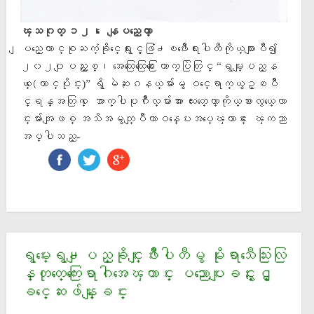
ၾသဂုတ္ ၁၂၊ ေနျပည္ေတာ္
ျပည္ေထာင္စုႀကံ့ခိုင္ေရးႏွင့္ဖြံ႕ၿဖိဳးေရးပါတီကိုယ္စားျပဳ၍
၂၀၂၀ျပည့္ႏွစ္၊ အေထြေထြေ႐ြးေကာက္ပြဲတြင္ “ရွမ္းျပည္န
ယ္(ေတာင္ပုိင္း)” ရွိ မဲဆႏၵနယ္မ်ားမွ ဝင္ေရာက္ယွဥ္ၿပိဳ
င္ရန္အတြက္ ေအာက္ပါပုဂၢိဳလ္မ်ားအား လႊတ္ေတာ္ကိုယ္စားလွယ္ေလာ
င္းမ်ားအျဖစ္ အသိအမွတ္ျပဳတာဝန္ေပးအပ္ေၾကာင္း ေၾကညာ
အပ္ပါသည္-
ရွမ္းေရွ႕ျပည္ခုိင္းျဖိဳးပါတီမွ မိုးရာသီေသြးလြ
န္တုတ္ေကြးေရာဂါအေၾကာင္း ပညာေပးျခင္းႏွင့္ ျ
ခင္ေဆးဖ်န္းျခင္း