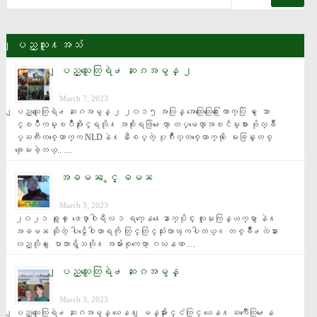
ျပည္သူ႔အသံ
ျပည္သူေတြရဲ႕ ဆႏၵအမွန္ ၂
March 7, 2023
ျပည္သူေတြရဲ႕ ဆႏၵအမွန္ ၂ ၂၀၁၅ အလြန္ အေထြေထြေ႐ြးေကာက္ပြဲ မွ ေသာ
င္ၿပိဳကမ္းၿပိဳအႏိုင္ရလို႔ အစိုးရဖြဲ႕ေတာ့ တပ္မေတာ္အၿငိမ္းစား ဗိုလ္ခ်ဳ
ပ္ႀကီးတစ္ေယာက္က NLDနဲ႔ နီးစပ္တဲ့ ပုဂၢိဳလ္တစ္ေယာက္ကို ေမးခြန္းတစ္
ခုေမးခဲ့တယ္.. …
အဓမၼ ႏွင့္ ဓမၼ
March 3, 2023
၂၀၂၁ ခုႏွစ္ ေဖေဖာ္ဝါရီလ ၁ ရက္ေန႔ေနာက္ပိုင္း လူမႈကြန္ယက္မွာ နဲ႔ 
အဓမၼ ဆိုတဲ့ ပါဠိေဝါဟာရကို တြင္တြင္သုံးလာၾကပါတယ္။ တစ္ခ်ိဳ႕လဲနား
လည္လို႔ ေျပာတာရွိသလို႔ အမ်ားစုကေတာ့ ဂဃနဏ …
ျပည္သူေတြရဲ႕ ဆႏၵအမွန္
March 3, 2023
ျပည္သူေတြရဲ႕ ဆႏၵအမွန္ ယေန႔ ျမန္မာႏိုင္ငံတြင္ ယေန႔ ႀကဳံေတြ႕ေန