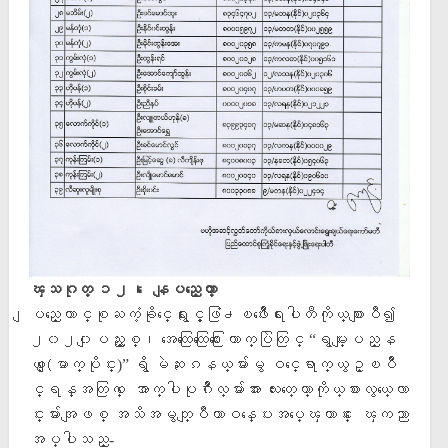
ၾသဂုတ္ ၁၂၊ ေနျပည္ေတာ္
ျပည္ေထာင္စုႀကံ့ခိုင္ေရးႏွင့္ဖြံ႕ၿဖိဳးေရးပါတီကိုယ္စားျပဳ၍
၂၀၂၀ျပည့္ႏွစ္၊ အေထြေထြေ႐ြးေကာက္ပြဲတြင္ “ရွမ္းျပည္န
ယ္(ေျမာက္ပုိင္း)” ရွိ မဲဆႏၵနယ္မ်ားမွ ဝင္ေရာက္ယွဥ္ၿပိဳ
င္ရန္အတြက္ ေအာက္ပါပုဂၢိဳလ္မ်ားအား လႊတ္ေတာ္ကိုယ္စားလွယ္ေလာ
င္းမ်ားအျဖစ္ အသိအမွတ္ျပဳတာဝန္ေပးအပ္ေၾကာင္း ေၾကညာ
အပ္ပါသည္-