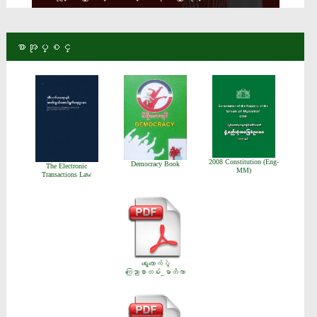
စာအုပ္စင္
2008 Constitution (Eng-
Democracy Book
The Electronic
MM)
Transactions Law
ရွေးကောက်ပွဲ
ကြေညာစာတမ်း_မာတိကာ