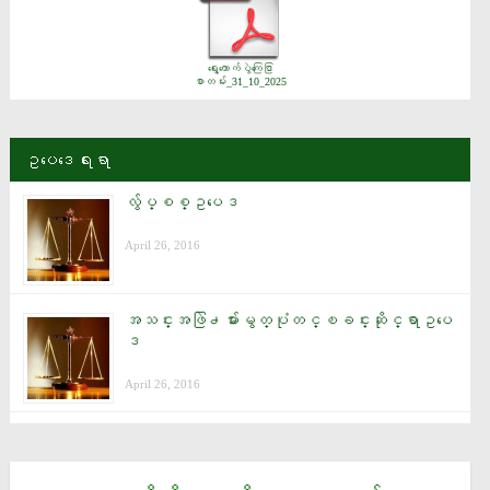
ရွေးကောက်ပွဲကြေငြာ
စာတမ်း_31_10_2025
ဥပေဒေရးရာ
လွ်ပ္စစ္ဥပေဒ
April 26, 2016
အသင္းအဖြဲ႕မ်ားမွတ္ပုံတင္ၿခင္းဆိုင္ရာဥပေ
ဒ
April 26, 2016