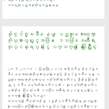
သတင္းအျပည့္အစံုကိုၾကည့္ရႈရန္
မိုင္းပ်ဥ္းၿမိဳ႕နယ္ ျပည္သူ႕လႊတ္ေတာ္
ကိုယ္စားလွယ္ႏွင့္အဖြဲ႔ ေဒသဖြံ႔ၿဖိဳးေရး
လုပ္ငန္းရပ္မ်ားႏွင့္ ပတ္သက္၍ ေဆြးေႏြးညွိႏွိဳင္း
၂၈.၆.၂၀၁၈ ၊ မြန္းလြဲ(၂:၀၀) နာရီအခ်ိန္ မိုင္းပ်ဥ္းၿ
မိဳ႕နယ္ လႊတ္ေတာ္ကိိုယ္စားလွယ္ရံုးခန္း၌ မိုင္းပ်ဥ္းၿမိဳ႕နယ္ ျပ
ည္သူ႕လႊတ္ေတာ္ကိုယ္စားလွယ္ ဗဟိုပါတီေကာ္မတီဝင္ ဦးစိုင္းထြန္းစိ
န္ ႏွင့္ ၿမိဳ႕နယ္ပါတီေကာ္မတီဝင္မ်ား ၊ လူငယ္ပါတီေကာ္မတီဝ
င္မ်ားတို႕ ေတြ႕ဆံုၿပီး ေဒသဖြံ႕ၿဖိဳးေရး လုပ္ငန္းရပ္မ်ားႏွင့္ ပ
တ္သက္၍ ေဆြးေႏြးညိွႏွိဳင္းပါသည္။
ဆက္လက္၍ က်ိဳင္းတံံုခ႐ိုင္ ျပည္ခိုင္ၿဖိဳးပါတီရံုးမွ ေနျပည္ေတာ္
လူငယ္ေတြ႕ဆံုပြဲသြားေရာက္ခ့ဲသည့္ မိုင္းပ်ဥ္းျပည္ခိုင္ၿဖိဳးလူငယ္