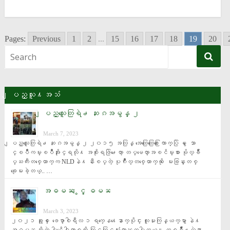
Pages:
Previous
1
2
...
15
16
17
18
19
20
ျပည္သူ႔အသံ
ျပည္သူေတြရဲ႕ ဆႏၵအမွန္ ၂
March 7, 2023
ျပည္သူေတြရဲ႕ ဆႏၵအမွန္ ၂ ၂၀၁၅ အလြန္ အေထြေထြေ႐ြးေကာက္ပြဲ မွ ေသာ
င္ၿပိဳကမ္းၿပိဳအႏိုင္ရလို႔ အစိုးရဖြဲ႕ေတာ့ တပ္မေတာ္အၿငိမ္းစား ဗိုလ္ခ်ဳ
ပ္ႀကီးတစ္ေယာက္က NLDနဲ႔ နီးစပ္တဲ့ ပုဂၢိဳလ္တစ္ေယာက္ကို ေမးခြန္းတစ္
ခုေမးခဲ့တယ္.. …
အဓမၼ ႏွင့္ ဓမၼ
March 3, 2023
၂၀၂၁ ခုႏွစ္ ေဖေဖာ္ဝါရီလ ၁ ရက္ေန႔ေနာက္ပိုင္း လူမႈကြန္ယက္မွာ နဲ႔ 
အဓမၼ ဆိုတဲ့ ပါဠိေဝါဟာရကို တြင္တြင္သုံးလာၾကပါတယ္။ တစ္ခ်ိဳ႕လဲနား