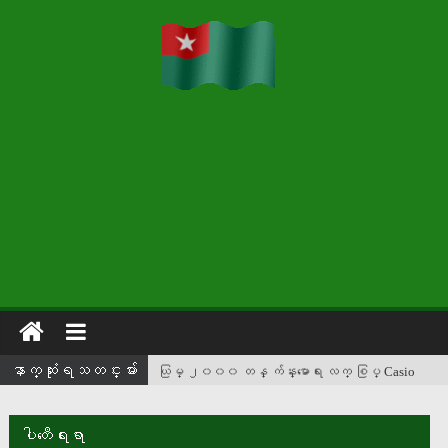
ေနာက္ဆံုးရသတင္းမ်ား
ယြမ္ ၂၀၀၀ တန္ က်န္းမာေရး လက္ စြပ္ Casio
မိတ္ဆက္
ႏိုင္ငံေတာ္သမၼတ ထိုင္းႏိုင္ငံသို႔ ေရာက္ရွိ
ပါတီေရးရာ