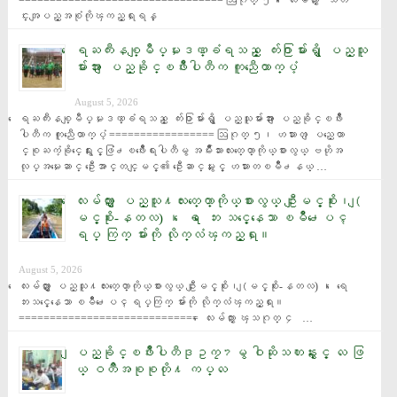
================================= ဩဂုတ္ ၅၊ ေလးမ်က္ႏွာ   သတ
င္းအျပည့္အစံုကိုၾကည့္ရႈရန္
ေရႀကီးနစ္ျမဳပ္မႈဒဏ္ခံရသည့္ ေက်း႐ြာမ်ားရွိ ျပည္သူ
မ်ားအား ျပည္ခိုင္ၿဖိဳးပါတီက ကူညီေထာက္ပံ့
August 5, 2026
ေရႀကီးနစ္ျမဳပ္မႈဒဏ္ခံရသည့္ ေက်း႐ြာမ်ားရွိ ျပည္သူမ်ားအား ျပည္ခိုင္ၿဖိဳး
ပါတီက ကူညီေထာက္ပံ့ ================= ဩဂုတ္ ၅၊ ဟသၤာတ ျပည္ေထာ
င္စုႀကံ့ခိုင္ေရးႏွင့္ဖြံ႕ၿဖိဳးေရးပါတီမွ အမ်ိဳးသားလႊတ္ေတာ္ကိုယ္စားလွယ္ ဗဟိုအ
လုပ္အမႈေဆာင္ ဦးေအာင္တင္ျမင့္၏ ဦးေဆာင္မႈႏွင့္ ဟသၤာတၿမိဳ႕နယ္ …
ေလးမ်က္ႏွာ ျပည္သူ႔လႊတ္ေတာ္ကိုယ္စားလွယ္ ဦးျမင့္စိုး၊ (ျ
မင့္စိုး-နတလ) ၊ ေရ ေဘး သင့္ေနေသာ ၿမိဳ႕ေပၚ
ရပ္ ကြက္ မ်ားကို လိုက္လံၾကည့္ရႈ။
August 5, 2026
ေလးမ်က္ႏွာ ျပည္သူ႔လႊတ္ေတာ္ကိုယ္စားလွယ္ ဦးျမင့္စိုး၊ (ျမင့္စိုး-နတလ) ၊ ေရေ
ဘးသင့္ေနေသာ ၿမိဳ႕ေပၚ ရပ္ကြက္ မ်ားကို လိုက္လံၾကည့္ရႈ။ 
============================= ေလးမ်က္ႏွာ ၾသဂုတ္ ၄   …
ျပည္ခိုင္ၿဖိဳးပါတီဒုဥကၠ႒မွ ဝါဆိုသကၤန္းႏွင့္ လႉ ဖြ
ယ္ ဝတၳဳအစုစုတို႔ ကပ္လႉ