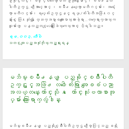
ဦးစိုင္​းလင္​း၊ ခ႐ိုင္​ပါတီ​ေကာ္​မတီ ဦးအုန္​း​ေမာင္​၊ ၿမိဳ႕နယိ
ပါတီဥကၠဌ. ဦး​ေအာင္​​ေအာင္​ ၊ ၿမိဳ႕နယ္​​ေကာ္​မတီဂင္​မ်ား၊ အရံ​ေ
ကာ္​မတီ၀င္​မ်ား၊ ရပ္​​ေက်းဥကၠဌနင့္ ရပ္ /ေက်းပါတ
ီအဖြဲ႔၀င္​
မ်ားႏွင့္ ​ေတြ႔ဆံု၍ ႏႈတ္​ဆက္​အမွာစကား​ေျပာၾကားခဲ့ရာ ..တက္​​ေရာက္​လာၾက
သူမ်ားက ျပန္​လည္တင္ျပ​ေဆြး​ေႏြးခဲၾက​ေၾကာင္​း သိ့ရပါသည္​။
ရမ .၀၀၃. သီ​ေပါ
သတင္းအျပည့္အစံုကိုၾကည့္ရႈရန္
မဘိမ္းၿမိဳ႕နယ္ ျပည္ခိုင္ၿဖိဳးပါတီ
ဥကၠဌႏွင့္အဖြဲ႕ လ၀ါေက်းရြာ အေျခခံပညာ
အလယ္တန္းေက်ာင္းသုိ ႔ ေက်ာင္းသုံးဗလာစာအု
ပ္မ်ား သြားေရာက္လွဴဒါန္း
မဘိမ္းၿမိဳ႕နယ္ ျပည္ခိုင္ျဖိဳးပါတီဥကၠဌ ဦးေဇာ္လြင္သည္ ခရို