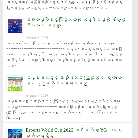
အခမ္းအနားကို ၎ေမြးဖြားႀကီးျပင္းရာ ဇာတိရပ္ေျမ ေပၚတူဂီႏိုင္ငံရွိ မာဒိုင္ရာ
ကြၽန္းစု၌ လာမည့္ရက္သတၱပတ္အတြင္းက်င္းပမည္ျဖစ္ေၾကာင္း …
အဂၤလန္ဝါရင့္ကြင္းလယ္လူ ဟန္ဒါဆန္ကို ခ်ယ္လ္
ဆီးအသင္း ေခၚယူ
August 4, 2026
အဂၤလန္ဝါရင့္ကြင္းလယ္လူ ဟန္ဒါဆန္ကို ခ်ယ္လ္ဆီးအသင္း ေခၚယူ 
=========================== ဘရန႔္ဖို႔ဒ္အသင္းနဲ႔ လမ္းခြဲ
ထားတဲ့ အဂၤလန္ဝါရင့္ကြင္းလယ္လူ ဟန္ဒါဆန္ကို ခ်ယ္လ္ဆီးအသင္းက ႏွစ္ႏွစ္
စာခ်ဳပ္နဲ႔ ေခၚယူခဲ့ပါတယ္။ ဟန္ဒါဆန္(၃၆ ႏွစ္)ဟာ ဆန္းဒါးလန္းအသ
င္းနဲ႔ …
ျမန္မာအသင္းႏွင့္ လာအိုအသင္း (ဩဂုတ္ ၄ ရက္)ယ
ေန႔ ယွဥ္ၿပိဳင္ကစားၾကမည္
August 4, 2026
ျမန္မာအသင္းႏွင့္ လာအိုအသင္း (ဩဂုတ္ ၄ ရက္)ယေန႔ယွဥ္ၿပိဳင္ကစားၾ
ကမည္ ================== အာဆီယံဟြန္ဒိုင္းဖလားၿပိဳင္ပြဲအုပ္စု 
(B) ပြဲစဥ္အျဖစ္ ျမန္မာအသင္းႏွင့္ လာအိုအသင္းတို႔သည္ ဩဂုတ္ ၄ ရက္ 
(ယေန႔) …
Esports World Cup 2026 ၿပိဳင္ ပြဲမွာ YG အသင္း
ဒုတိယရရွိခဲ့