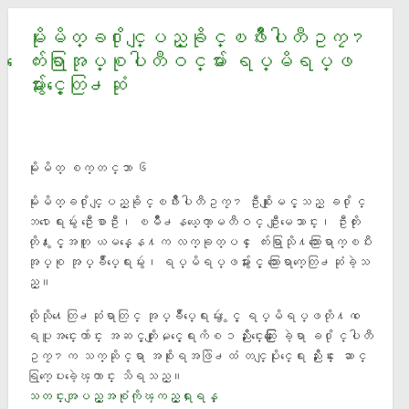
မုိးမိတ္ခ႐ုိင္ျပည္ခိုင္ၿဖိဳးပါတီဥကၠ႒
ေက်းရြာအုပ္စုပါတီဝင္မ်ား ရပ္မိရပ္ဖ
မ်ားႏွင့္ေတြ႕ဆံု
မိုးမိတ္ စက္တင္ဘာ ၆
မုိးမိတ္ခ႐ုိင္ျပည္ခိုင္ၿဖိဳးပါတီဥကၠ႒ ဦးစုိးျမင့္သည္ ခ႐ုိင္
ဘ႑ာေရးမွဴး ဦးေစာဦး၊ ၿမိဳ႕နယ္ေကာ္မတီဝင္ ဦးျမေသာင္း၊ ဦးတုိး
တုိ႔ႏွင့္အတူ ယမန္ေန႔က လက္ခုတ္ပင္ ေက်းရြာသို႔သြားေရာက္ၿပီး
အုပ္စု အုပ္ခ်ဳပ္ေရးမွဴး၊ ရပ္မိရပ္ဖမ်ားႏွင့္ သြားေရာက္ေတြ႕ဆုံခ့ဲသ
ည္။
ထုိသုိ႔ေတြ႕ဆုံရာတြင္ အုပ္ခ်ဳပ္ေရးမွဴး ႏွင့္ ရပ္မိရပ္ဖတို႔က ေ
ရပူအင္းေက်ာင္း အဆင့္တုိးျမႇင့္ေရးကိစၥ ညႇိႏိႈင္းေဆြးေႏြး ခ့ဲရာ ခ႐ိုင္ပါတီ
ဥကၠ႒က သက္ဆိုင္ရာ အစိုးရအဖဲြ႕ထံ တင္ျပႏိုင္ေရး ညႇိႏိႈင္း ေဆာင္
ရြက္ေပးခ့ဲေၾကာင္း သိရသည္။
သတင္းအျပည့္အစံုကိုၾကည့္ရႈရန္