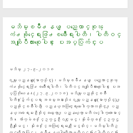
မဘိမ္​းၿမိဳ႕နယ္​ ျပည္​​ေထာင္​စုၾ
ကံ႕ခုိင္​​ေရးဖြံ႕ၿဖိဳး​ေရးပါတီ၊ ပါတီဝင္​
အဆုိျပဳလႊာစု​ေပါင္​း​ ေပးအပ္​ပြဲက်င္းပ
မဘိမ္း ၂၇-၉-၂၀၁၈
႐ွမ္​းျပည္​နယ္​(​ေျမာက္​ပုိင္​း)၊မဘိမ္​းၿမိဳ႕နယ္​ ျပည္​​ေထာင္​စုၾ
ကံ႕ခုိင္​​ေရးဖြံ႕ၿဖိဳး​ေရးပါတီ၊ ပါတီဝင္​အဆုိျပဳလႊာစု​ေပါင္​း​ ေပးအ
ပ္​ပြဲကုိယ​ေန႔(၂၇.၉.၂၀၁၈) မဘိမ္​းျပည္​ခုိင္​ၿဖိဳး
ပါတီ႐ုံး၌က်င္​းပရာ
အခမ္​းအနားသုိ႔႐ွမ္​းျပည္​နယ္​(​ေျမာက္​ပုိင္​း)၊ျ
ပည္​ခုိင္​ၿဖိဳးပါတီ ျပည္​နယ္​အတြင္​း​ေရးမႉး​ေဒါက္​တာလဆုိင္​း၊ျပည္​
နယ္​ဘ႑ာ​ေရးမႉးဦးစုိင္​းခမ္​း​ေကာ္​၊ျပည္​နယ္​​ေကာ္​မတီဝင္​​ေဒါက္​တာ​ေမာင္​
သီ၊ ေက်ာက္​မဲခ႐ုိင္​ဥကၠဌဦးဝင္​းျမင္​့၊မုိးမိတ္​ခ႐ုိင္​ဥကၠဌ
ဦးစုိးျမင္​့၊ မုိးခ႐ုိင္​​အတြင္​း​ေရးမႉးဦးျမင္​့လႈိင္​၊မဘိမ္​းပါတီဥ
ကၠဌဦး​ေဇာ္​လြင္​၊ ၿမိဳ႕နယ္​ပါတီ​ေကာ္​မတီဝင္​မ်ားႏွင္​့ပါတီဝင္​မ်ား