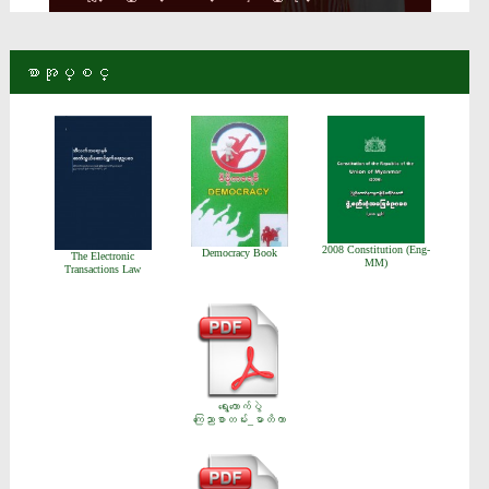
စာအုပ္စင္
2008 Constitution (Eng-
Democracy Book
The Electronic
MM)
Transactions Law
ရွေးကောက်ပွဲ
ကြေညာစာတမ်း_မာတိကာ