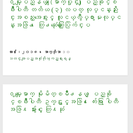
႐ွမ္းျပည္နယ္ (ေျမာက္ပို္င္း) ျပည္ခိုင္ၿ
ဖိဳးပါတီ တတိယ (၃) လပတ္ လုပ္ငန္းညႇိႏိႈ
င္းအစည္းအေစးႏွင့္ လူငယ္လွဳပ္႐ွားမႈလုပ္င
န္းအဖဲြ႕ ေတြ႕ဆံုေဆြးေႏြးပဲြက်င္းပ
လား႐ႈိး၊၂၀၁၈၊ ေအာက္တိုဘာ
၁၀
သတင္းအျပည့္အစံုကိုၾကည့္ရႈရန္
႐ွမ္​း​ေျမာက္​ မိုးမိတ္​ၿမိဳ႕နယ္​ ျပည္ခုိ
င္ၿဖိဳးပါတီ ဥကၠဌႏွင့္အဖြဲ႔ ​ေက်းရြာ ပါတီ
အဖြဲ႔ မ်ားႏွင့္ ​ေတြ႔ဆံု