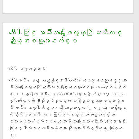
သီေပါတြင္ အမ်ဳိးသမီးႏွီးေႏွာဖလွယ္ပြဲ ႀကိဳတင္
ညိႇႏိႈင္းအစည္းအေဝးက်င္းပ
သီေပါ စက္တင္ဘာ ၆
သီေပါၿမိဳ႕နယ္ ျပည္ခိုင္ၿဖိဳးပါတီ၏ လပတ္အစည္းအေဝးႏွင့္ အ
မ်ဳိး သမီးႏွီးေႏွာဖလွယ္ပြဲ ႀကိဳတင္ညိႇႏိႈင္းအစည္းအေဝးကို ယမန္ေန႔နံန
က္ ၁ဝ နာရီက ၿမိဳ႕နယ္ပါတီ႐ံုးခန္းမ၌ က်င္းပရာ ျပည္န
ယ္ပါတီေကာ္မတီ ဦးစိုင္းစိန္လင္းက အဖြင့္အမွာစကားေျပာၾကားခဲ့ၿ
ပီး ၿမိဳ႕နယ္ပါတီဥကၠ႒ ဦးေအာင္ေအာင္က (၂ဝ၂ဝ) ေအာင္ႏိုင္ေရး
ကို ဦးထိပ္ထားၿပီး ေဆာင္ ရြက္ၾကရန္ႏွင့္ လာမည့္ေအာက္တိုဘာ
ပထမပတ္တြင္က်င္းပမည့္ အမ်ဳိး သမီးႏွီးေႏွာဖလွယ္ပြဲကို အႏွစ္သာရရိွ
စြာျဖင့္ ပါတီဝင္အမ်ိဳးသမီးထုအား ကိုယ္စားျပဳက်င္းပႏိုင္ေရး ေဆြးေႏြးခဲ့သ
ည္။