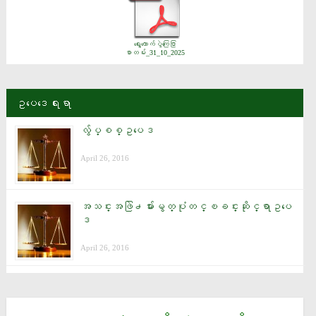
ရွေးကောက်ပွဲကြေငြာ
စာတမ်း_31_10_2025
ဥပေဒေရးရာ
လွ်ပ္စစ္ဥပေဒ
April 26, 2016
အသင္းအဖြဲ႕မ်ားမွတ္ပုံတင္ၿခင္းဆိုင္ရာဥပေ
ဒ
April 26, 2016