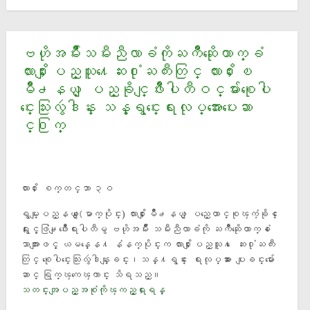
ဗဟိုအမ်ဳိးသမီးညီလာခံကိုႀကိဳဆိုေထာက္ခံ
လား႐ိႈးျပည္သူ႔ေဆး႐ံုႀကီးတြင္ လား႐ိႈးၿ
မိဳ႕နယ္ ျပည္ခိုင္ျဖိဳးပါတီဝင္မ်ားစုေပါ
င္းေသြးလွဴဒါန္း သန့္ရွင္းေရးလုပ္အားေပးေဆာ
င္႐ြက္
လား႐ိႈး စက္တင္ဘာ ၃ဝ
ရွမ္းျပည္နယ္(ေျမာက္ပိုင္း) လား႐ိႈးျမိဳ႕နယ္ ျပည္ေထာင္စုၾကံ့ခိုင္ ေ
ရးႏွင့္ဖြံ႕ျဖိဳးေရးပါတီမွ ဗဟိုအမ်ဳိး သမီးညီလာခံကို ႀကိဳဆိုေထာက္ခံ ေ
သာအားျဖင့္ ယမန္ေန႔ နံနက္ပိုင္းက လား႐ိႈးျပည္သူ႔ ေဆး႐ုံႀကီး
တြင္ စုေပါင္းေသြးလွဴဒါန္းျခင္း၊သန္႔ရွင္း ေရးလုပ္အား ေပးျခင္းမ်ားေ
ဆာင္ ရြ
က္ၾကေၾကာင္း သိရသည္။
သတင္းအျပည့္အစံုကိုၾကည့္ရႈရန္