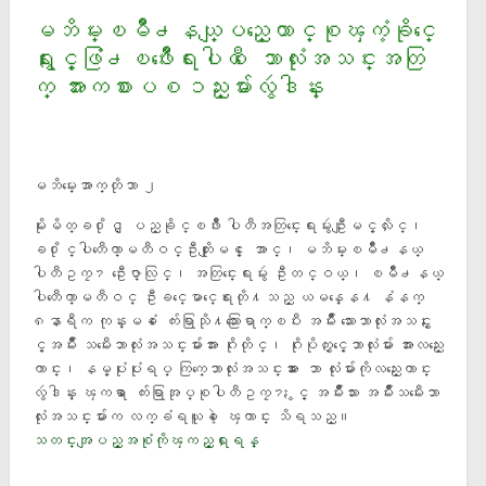
မဘိမ္းၿမိဳ႕နယ္ျပည္ေထာင္စုၾကံ့ခုိင္ေ
ရးႏွင့္ဖြံ႕ၿဖိဳးေရးပါတီ ေဘာလုံးအသင္းအတြ
က္ အားကစားပစၥည္းမ်ားလွဴဒါန္း
မဘိမ္းေအာက္တိုဘာ ၂
မိုးမိတ္ခ႐ုိင္ ျပည္ခိုင္ၿဖိဳး ပါတီအတြင္းေရးမွဴးဦးျမင့္လိႈင္၊
ခ႐ုိင္ပါတီေကာ္မတီဝင္ဦးတိုးျမင့္ ေအာင္၊ မဘိမ္းၿမိဳ႕နယ္
ပါတီဥကၠ႒ ဦးေဇာ္လြင္၊ အတြင္းေရးမွဴး ဦးတင္ဝယ္၊ ၿမိဳ႕နယ္
ပါတီေကာ္မတီဝင္ ဦးခင္ေမာင္ေရႊတို႔သည္ ယမန္ေန႔ နံနက္
၈နာရီက ကုန္းမခံ ေက်းရြာသို႔သြားေရာက္ၿပီး အမ်ိဳး သားေဘာလုံးအသင္းႏွ
င့္အမ်ိဳး သမီးေဘာလုံးအသင္းမ်ားအား ဂိုးတိုင္၊ ဂိုးပိုက္ႏွင့္ေဘာလုံးမ်ား အားလည္းေ
ကာင္း၊ နမ့္ပုံးပုံးရပ္ ကြက္ေဘာလုံးအသင္းအား ေဘာ လုံးမ်ားကိုလည္းေကာင္း
လွဴဒါန္း ၾကရာ ေက်းရြာအုပ္စုပါတီဥကၠ႒ ႏွင့္ အမ်ိဳးသား အမ်ိဳးသမီးေဘာ
လုံးအသင္းမ်ားက လက္ခံရယူခ့ဲ ေၾကာင္း သိရသည္။
သတင္းအျပည့္အစံုကိုၾကည့္ရႈရန္