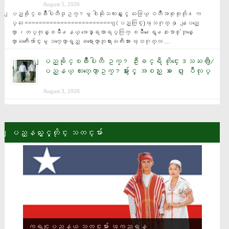
August 5, 2026
ျပည္ခိုင္ၿဖိဳးပါတီဒုဥကၠ႒မွ ဝါဆိုသကၤန္းႏွင့္ လႉဖြယ္ ဝတၳဳအစုစုတို႔ က
ပ္လႉ ========================= (ျပည္တြင္း)ၾသဂုတ္ ၄ ေနျပည္ေ
တာ္ ၊တပ္ကုန္းၿမိဳ႕နယ္ အေနာ္ရထာရပ္ကြက္ ၿမိဳ႕ေရွ႕စႏၵာ႐ုံဘုန္းေ
တာ္ႀကီးေက်ာင္းမွ သက္ေတာ္ရွည္ ဆရာေတာ္ဘုရားႀကီးအား ၾသဂုတ္လ …
ျပည္ခိုင္ၿဖိဳးပါတီ ဥကၠ႒ ဦးခင္ရီ တိုင္းေဒသႀကီး/ျ
ပည္နယ္ လႊတ္ေတာ္ဥကၠ႒မ်ားႏွင့္ အစည္း အ ေဝး ျပဳလုပ္
August 3, 2026
ျပည္နယ္ႏွင့္တိုင္း သတင္းမ်ား
ကရင္ျပည္နယ္ သတင္းမ်ား ၾကည့္ရန္