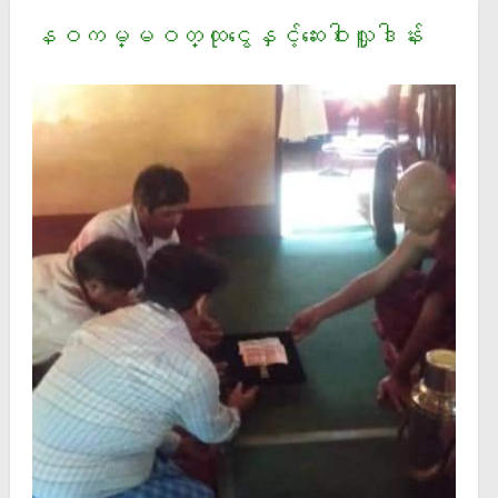
နဝကမ္မဝတ္ထုငွေနှင့်ဆေးဝါးလှူဒါန်း