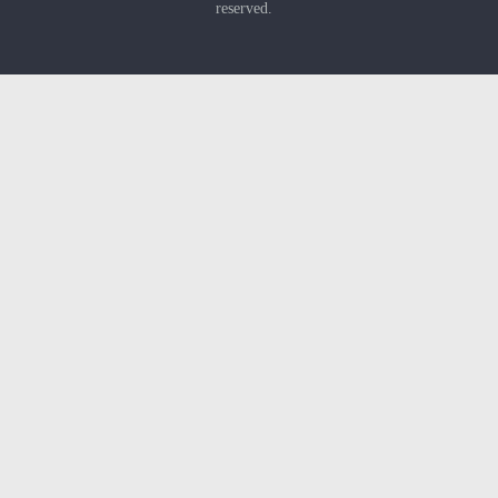
reserved.