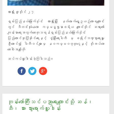
လားရှိုး ဇူလိုင် ၂၇
ရှမ်းပြည်နယ်မြောက်ပ်ုင်း လားရှိုးမြို့ နတ်မောက်ရွှေဥယဉ်တောရကျောင်း
တွင် သီတင်းသုံးနေသော ကမ္မဋ္ဌာနာစရိယ ကျောင်းထိုင် ဆရာတော်
ကျန်းမာရေးအတွက်ဆေးကုသရန်ရှမ်းပြည်နယ်မြောက်ပိုင်း
ပြည်ထောင်စုကြံ့ခိုင်ရေးနှင့် ဖွံ့ဖြိုးရေးပါတီ မှ ခရိုင်ဘဏ္ဍာရေးမှူး
ဦးဆောင်၍ ပါတီဝင်များမှ နဝကမ္မဝတ္ထုငွေနှင့် လိုအပ်သော
ဆေးဝါးအချို့ကို
ဆပ်ကပ်လှူဒါန်းခဲ့ကြပါသည်။
ဘုန်းတော်ကြီးသင်ပညာရေးကျောင်းသို့ ဆန်၊
ဆီ၊ ဆား သွားရောက်လှူဒါန်း