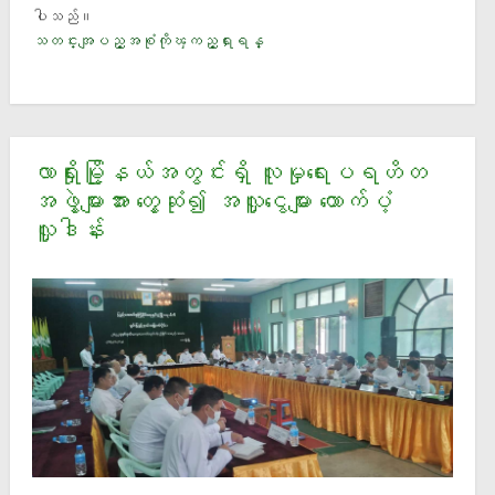
ပါသည်။
သတင္းအျပည့္အစံုကိုၾကည့္ရႈရန္
လာရှိုးမြို့နယ်အတွင်းရှိ လူမှုရေးပရဟိတ
အဖွဲ့များအား တွေ့ဆုံ၍ အလှူငွေများ ထောက်ပံ့
လှူဒါန်း