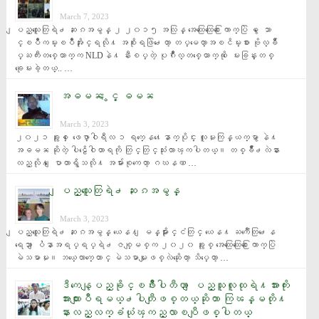
March 7, 2023
ျပည္သူေတြရဲ႕ ဆႏၵအမွန္ ၂ ၂၀၁၅ အလြန္ အေထြေထြေ႐ြးေကာက္ပြဲ မွ ေသာ
င္ၿပိဳကမ္းၿပိဳအႏိုင္ရလို႔ အစိုးရဖြဲ႕ေတာ့ တပ္မေတာ္အၿငိမ္းစား ဗိုလ္ခ်ဳ
ပ္ႀကီးတစ္ေယာက္က NLDနဲ႔ နီးစပ္တဲ့ ပုဂၢိဳလ္တစ္ေယာက္ကို ေမးခြန္းတစ္
ခုေမးခဲ့တယ္.. …
အဓမၼ ႏွင့္ ဓမၼ
March 3, 2023
၂၀၂၁ ခုႏွစ္ ေဖေဖာ္ဝါရီလ ၁ ရက္ေန႔ေနာက္ပိုင္း လူမႈကြန္ယက္မွာ နဲ႔ 
အဓမၼ ဆိုတဲ့ ပါဠိေဝါဟာရကို တြင္တြင္သုံးလာၾကပါတယ္။ တစ္ခ်ိဳ႕လဲနား
လည္လို႔ ေျပာတာရွိသလို႔ အမ်ားစုကေတာ့ ဂဃနဏ …
ျပည္သူေတြရဲ႕ ဆႏၵအမွန္
March 3, 2023
ျပည္သူေတြရဲ႕ ဆႏၵအမွန္ ယေန႔ ျမန္မာႏိုင္ငံတြင္ ယေန႔ ႀကဳံေတြ႕ေန
ရေသာ ျပႆနာအရပ္ရပ္ရဲ႕ ဇစ္ျမစ္က ၂၀၂၀ ခုႏွစ္ အေထြေထြေ႐ြးေကာက္ပြဲ 
မဲသမာမႈ။ ဘယ္ေလာက္ေတာင္ မဲသမာမႈျဖစ္လဲဆိုေတာ့ သိပ္ေတာ့ …
ဒီကေန့ျပည္ခုိင္ၿဖိဳးပါတီဟာ ျပည္သူလူထုရဲ႔အားကိုး
အားထားျပဳရမယ္႕ပါတီျဖစ္တယ္ဆိုတာ ကြၽန္မတို႔
နားလည္လက္ခံယုံၾကည္လာၿပီျဖစ္ပါတယ္