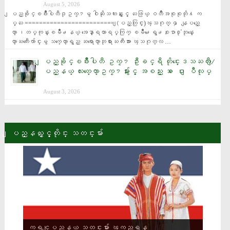
August 5, 2026
ျပည္ခိုင္ၿဖိဳးပါတီဒုဥကၠ႒မွ ဝါဆိုသကၤန္းႏွင့္ လႉဖြယ္ ဝတၳဳအစုစုတို႔ က
ပ္လႉ ========================= (ျပည္တြင္း)ၾသဂုတ္ ၄ ေနျပည္ေ
တာ္ ၊တပ္ကုန္းၿမိဳ႕နယ္ အေနာ္ရထာရပ္ကြက္ ၿမိဳ႕ေရွ႕စႏၵာ႐ုံဘုန္းေ
တာ္ႀကီးေက်ာင္းမွ သက္ေတာ္ရွည္ ဆရာေတာ္ဘုရားႀကီးအား ၾသဂုတ္လ …
ျပည္ခိုင္ၿဖိဳးပါတီ ဥကၠ႒ ဦးခင္ရီ တိုင္းေဒသႀကီး/ျ
ပည္နယ္ လႊတ္ေတာ္ဥကၠ႒မ်ားႏွင့္ အစည္း အ ေဝး ျပဳလုပ္
August 3, 2026
ျပည္နယ္ႏွင့္တိုင္း သတင္းမ်ား
ခ်င္းျပည္နယ္ သတင္းမ်ား ၾကည့္ရန္