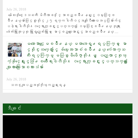
July 26, 2018
  မႏၲေလးတိုင္းေဒသႀကီး မိတီၴလာခ႐ိုင္ သာစည္ၿမိဳ႕နယ္ႏွင့္ ဝမ္းတြင္းၿ
မိဳ႕နယ္မ်ားတြင္ ဇူလိုင္ ၂၅ ရက္က ပါတီဝင္အဆိုျပဳလႊာေပးအပ္ပြဲမ်ားက်င္း
ပခဲ့ရာ ပါတီသို႔ဝင္ေရာက္ျခင္းႏွင့္ပတ္သက္၍ ဝမ္းတြင္းၿမိဳ႕နယ္ ဘုရားျ
ဖဴေက်းရြာအုပ္စု ရြာရွည္ေက်းရြာမွ ေမာင္စည္သူေအာင္ႏွင့္ သာစည္ၿမိဳ႕နယ္ …
မဟာေအာင္ေျမၿမိဳ႕နယ္ မဟာအေရွ႕ရပ္ကြက္မွ ေမာ
င္စုိင္းထက္ေက်ာ္ႏွင့္ ခ်မ္းေအးသာစံၿမိဳ႕နယ္ ကံေကာက္ႀ
ကီးရပ္ကြက္မွ မယြန္းမီမီေဇာ္တုိ႔မွ ျပည္ေထာင္စုၾ
ကံ့ခုိင္ေရးႏွင့္ဖြံ႕ၿဖိဳးေရးပါတီသုိ႔ ဝင္ေရာက္ျခင္းႏွင့္ပတ္သက္၍ ​ေျ
ပာျကားသြား​ေသာစကားသံမ်ား
July 26, 2018
    သတင္းအျပည့္အစံုကိုၾကည့္ရႈရန္
သီချင်း