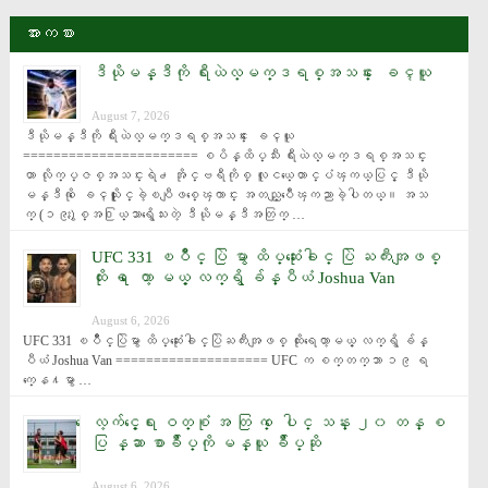
အားကစား
ဒီယိုမန္ဒီကို ရီးယဲလ္မက္ဒရစ္အသင္း ေခၚယူ
August 7, 2026
ဒီယိုမန္ဒီကို ရီးယဲလ္မက္ဒရစ္အသင္း ေခၚယူ 
======================= စပိန္ထိပ္သီး ရီးယဲလ္မက္ဒရစ္အသင္း
ဟာ လိုက္ပ္ဇစ္အသင္းရဲ႕ အိုင္ဗရီကိုစ္ လူငယ္ေတာင္ပံၾကယ္ပြင့္ ဒီယို
မန္ဒီကို ေခၚယူႏိုင္ခဲ့ၿပီျဖစ္ေၾကာင္း အတည္ျပဳေၾကညာခဲ့ပါတယ္။ အသ
က္ (၁၉)ႏွစ္အ႐ြယ္သာရွိေသးတဲ့ ဒီယိုမန္ဒီအတြက္ …
UFC 331 ၿပိဳင္ ပြဲ မွာ ထိပ္ဆုံးေခါင္ ပြဲ ႀကီးအျဖစ္
ထိုး ရ ေတာ့ မယ့္ လက္ရွိ ခ်န္ပီယံ ‌Joshua Van
August 6, 2026
UFC 331 ၿပိဳင္ပြဲမွာ ထိပ္ဆုံးေခါင္ပြဲႀကီးအျဖစ္ ထိုးရေတာ့မယ့္ လက္ရွိ ခ်န္
ပီယံ ‌Joshua Van ==================== UFC က စက္တက္ဘာ ၁၉ ရ
က္ေန႔မွာ …
ေလ့က်င့္ေရး ဝတ္စုံ အ တြ က္ ေပါင္ သန္း ၂၀ တန္ စ
ပြ န္ဆာ စာခ်ဳပ္ကို မန္ယူ ခ်ဳပ္ဆို
August 6, 2026