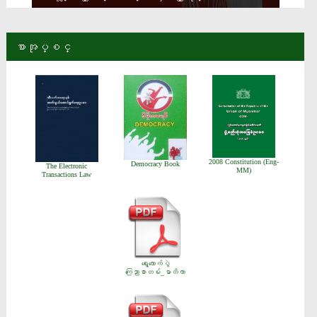
စာအုပ္စင္
2008 Constitution (Eng-
Democracy Book
The Electronic
MM)
Transactions Law
ရွေးကောက်ပွဲ
ကြေညာစာတမ်း_မာတိကာ