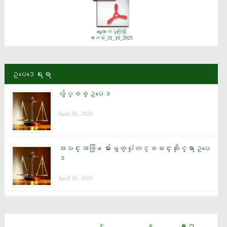
ရွေးကောက်ပွဲကြေငြာ
စာတမ်း_31_10_2025
ဥပေဒေရးရာ
လွ်ပ္စစ္ဥပေဒ
April 26, 2016
အသင္းအဖြဲ႕မ်ားမွတ္ပုံတင္ၿခင္းဆိုင္ရာဥပေ
ဒ
April 26, 2016