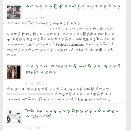
ေခတ္သစ္ စစ္ ပြဲ ကိုေျပာင္းလဲေပးႏိုင္မယ့္ေမာင္းသူမဲ့ယာဥ္
August 3, 2026
ေခတ္သစ္စစ္ပြဲကိုေျပာင္းလဲေပးႏိုင္မယ့္ေမာင္းသူမဲ့ယာဥ္ 
===================== အေမရိကန္ၾကည္းတပ္ရဲ႕တိုက္ခိုက္ေရးစြ
မ္းပကားကို တိုးျမႇင့္ေပးႏိုင္ေစမယ့္အျပင္ ေခတ္သစ္စစ္ပြဲကိုပါေျပာင္းလဲေပးႏိုင္မ
ယ့္ ေမာင္းသူမဲ့ယာဥ္တစ္မ်ိဳးကမၾကာခင္ထြက္ေပၚလာေတာ့မွာျဖစ္ပါတယ္။ အေ
မရိကန္ၾကည္းတပ္ကေဖာ္ေဆာင္တဲ့ Project Sustainment စီမံကိန္းအတြက္ ဒီ
ယာဥ္ေတြကိုဖန္တီးထုတ္ လုပ္ေပးခြင့္ရသြားသူက American Rheinmetall ျဖစ္ပါ
တယ္။ …
သိန္း ၅၀၀ ေက်ာ္တန္ေၾကးရွိ မက္ဆီ နဲ႔ ေရာ္နယ္ဒို
ဖုန္းေတြ မိတ္ဆက္
July 22, 2026
သိန္း ၅၀၀ ေက်ာ္တန္ေၾကးရွိ မက္ဆီ နဲ႔ ေရာ္နယ္ဒို ဖုန္းေတြ မိတ္ဆက္ 
======================= အီလက္ထ႐ြန္နစ္ပစၥည္းေတြကို ေ႐ႊ၊ 
အဖိုးတန္သတၱဳေတြနဲ႔ မြမ္းမံျပင္ဆင္ေပးေလ့ရွိတဲ့ Caviar ကုမၸဏီဟာ …
Tesla ရဲ႕‌ေျခနင္းမဲ့စက္ဘီးထုတ္လုပ္ၿပီးခဏမွာပ
စၥည္းျပတ္သြား
July 20, 2026