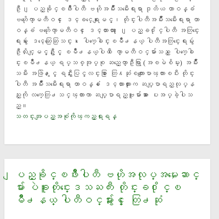
ဦး၊ ျပည္ခိုင္ၿဖိဳးပါတီ ဗဟိုအမ်ိဳးသမီးေရးရာ ဒုတိယ တာဝန္ခံ
ဗဟိုေကာ္မတီဝင္ ေဒၚခင္ေရႊျမင့္၊ တိုင္းပါတီအမ်ိဳးသမီးေရးရာ တာ
ဝန္ခံ ဗဟိုေကာ္မတီဝင္ ေဒၚထားထား ႏု၊ ျပည္ခ႐ိုင္ပါတီ အတြင္းေ
ရးမွဴး ေဒၚေဆြေဆြသင္း၊ ေပါက္ေခါင္းၿမိဳ႕နယ္ ပါတီအတြင္းေရးမွဴး
ဦးလိႈင္ျမင့္ဦးႏွင့္ ၿမိဳ႕နယ္ပါတီ ေကာ္မတီဝင္မ်ားသည္ ေပါက္ေခါ
င္းၿမိဳ႕နယ္ ရပ္သစ္အုပ္စု ဆည္ေတာ္ဦးရြာ (အၿမဲစိမ္း) အမ်ိဳး
သမီး အဖြဲ႕ႏွင့္ ရင္းႏွီးပြင့္လင္းစြာ ေတြ႔ဆံုစကားေျပာၾကားၿပီး တိုင္း
ပါတီ အမ်ိဳးသမီးေရးရာ တာဝန္ခံ ေဒၚထားထားႏုက ဆပ္ျပာရည္လုပ္န
ည္းကို လက္ေတြ႕သင္ၾကားကာ ဆပ္ျပာရည္ဗူးမ်ားအား ေပးအပ္ခဲ့ပါသ
ည္။
သတင္းအျပည့္အစံုကိုၾကည့္ရႈရန္
ျပည္ခုိင္ၿဖိဳးပါတီ ဗဟိုအလုပ္အမႈေဆာင္
မ်ား ပဲခူးတိုင္းေဒသႀကီး တိုင္းခ႐ိုင္ၿ
မိဳ႕နယ္ ပါတီဝင္မ်ားႏွင့္ ေတြ႕ဆုံ