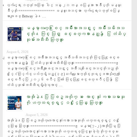
ေလ့က်င့္ေရး ဝတ္စုံအတြက္ ေပါင္ သန္း ၂၀ တန္ စပြန္ဆာ စာခ်ဳပ္ကို မန္ယူ 
ခ်ဳပ္ဆို ================= မန္ယူအသင္းဟာ ေလ့က်င့္ေရး၀တ္စုံစပြန္
ဆာအျဖစ္ Betway နဲ႔ …
ျမန္မာ့လက္ေ႐ြးစင္ အမ်ိဳးသားအသင္းႏွင့္ အမ်ိဳးသမီးအသ
င္းတို႔ ကြင္း သြင္း ျခင္းခတ္ကစားနည္း၌ ေငြ တံဆိပ္
ဆုမ်ားအသီးသီး ဆြတ္ခူး
August 6, 2026
ျမန္မာ့လက္ေ႐ြးစင္ အမ်ိဳးသားအသင္းႏွင့္ အမ်ိဳးသမီးအသင္းတို ကြင္းသြင္းျခင္းခ
တ္ကစားနည္း၌ ေငြတံဆိပ္ဆုမ်ားအသီးသီးဆြတ္ခူး ==================== ျ
မန္မာ့လက္ေ႐ြးစင္အမ်ိဳးသားျခင္းအသင္းႏွင့္ အမ်ိဳးသမီးျခင္းအသင္းတိုသည္ ထို
င္းႏိုင္ငံတြင္က်င္းပလ်က္ရွိသည့္ (၃၉)ႀကိမ္ေျမာက္ထိုင္းဘုရင့္ဖလားပိုက္ေက်ာ္ျ
ခင္းၿပိဳင္ပြဲ ၂၀၂၆ ၿပိဳင္ ပြဲ၏ ကြင္းသြင္းျခင္းခတ္ၿပိဳင္ပြဲ၌ ေငြ
တံဆိပ္ဆုမ်ားအသီးသီးရရွိခဲ့ေၾကာင္း …
လာအိုနဲ႔ပြဲ ပြဲစဥ္အလိုက္ အ ေကာင္း ဆုံး ကစားသမားဆု
ကို ဟက္ထရစ္ရွင္ ဝင္းႏိုင္ထြန္း ဆြတ္ခူး
August 5, 2026
လာအိုနဲ႔ပြဲ ပြဲစဥ္အလိုက္အေကာင္းဆုံးကစားသမားဆုကို ဟက္ထရစ္ရွင္ ဝင္းႏို
င္ထြန္း ဆြတ္ခူး ====================== ျမန္မာ(၇-၂)လာအိုပြဲမွ ပြဲ
စဥ္အလိုက္အေကာင္းဆုံးကစားသမားဆုကို ဟက္ထရစ္သြင္းယူခဲ့တဲ့ တိုက္စစ္မႉး 
ဝင္းႏိုင္ထြန္းက ဆြတ္ခူးရရွိခဲ့ပါတယ္။ ဝင္းႏိုင္ထြန္းဟာ ဖိလစ္ပိုင္နဲ႔ပြဲ