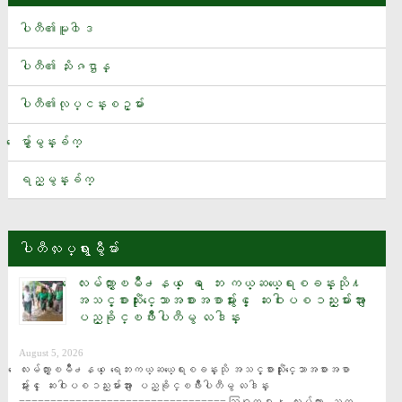
UFC 331 ၿပိဳင္ ပြဲ မွာ ထိပ္ဆုံးေခါင္ ပြဲ ႀကီးအျဖစ္ ထိုး ရ ေတာ့ မယ့္ လက္ရွိ
ပါတီ၏မူ၀ါဒ
ခ်န္ပီယံ ‌Joshua Van
ယြမ္ ၂၀၀၀ တန္ က်န္းမာေရး လက္ စြပ္ Casio မိတ္ဆက္
ပါတီ၏ သႏိၷဌာန္
ႏိုင္ငံေတာ္သမၼတ ထိုင္းႏိုင္ငံသို႔ ေရာက္ရွိ
ပါတီ၏လုပ္ငန္းစဥ္မ်ား
ေလ့က်င့္ေရး ဝတ္စုံ အ တြ က္ ေပါင္ သန္း ၂၀ တန္ စ ပြ န္ဆာ စာခ်ဳပ္ကို မ
န္ယူ ခ်ဳပ္ဆို
ေမွ်ာ္မွန္းခ်က္
ျမန္မာ့လက္ေ႐ြးစင္ အမ်ိဳးသားအသင္းႏွင့္ အမ်ိဳးသမီးအသင္းတို႔ ကြင္း သြင္း ျခ
ရည္မွန္းခ်က္
င္းခတ္ကစားနည္း၌ ေငြ တံဆိပ္ဆုမ်ားအသီးသီး ဆြတ္ခူး
ေလးမ်က္ႏွာၿမိဳ႕နယ္ ေရ ေဘး ကယ္ဆယ္ေရးစခန္းသို႔ အသင့္စားသုံးႏိုင္ေသာအစား
အစာမ်ားႏွင့္ ေဆးဝါးပစၥည္းမ်ားအား ျပည္ခိုင္ၿဖိဳးပါတီမွ လႉဒါန္း
ပါတီလႈပ္ရွားမွဳမ်ား
ေရႀကီးနစ္ျမဳပ္မႈဒဏ္ခံရသည့္ ေက်း႐ြာမ်ားရွိ ျပည္သူမ်ားအား ျပည္ခိုင္ၿဖိဳး
ေလးမ်က္ႏွာၿမိဳ႕နယ္ ေရ ေဘး ကယ္ဆယ္ေရးစခန္းသို႔
ပါတီက ကူညီေထာက္ပံ့
အသင့္စားသုံးႏိုင္ေသာအစားအစာမ်ားႏွင့္ ေဆးဝါးပစၥည္းမ်ားအား ျ
ဒီယိုမန္ဒီကို ရီးယဲလ္မက္ဒရစ္အသင္း ေခၚယူ
ပည္ခိုင္ၿဖိဳးပါတီမွ လႉဒါန္း
August 5, 2026
ေလးမ်က္ႏွာၿမိဳ႕နယ္ ေရေဘးကယ္ဆယ္ေရးစခန္းသို အသင့္စားသုံးႏိုင္ေသာအစားအစာ
မ်ားႏွင့္ ေဆးဝါးပစၥည္းမ်ားအား ျပည္ခိုင္ၿဖိဳးပါတီမွ လႉဒါန္း 