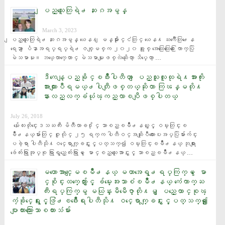
ျပည္သူေတြရဲ႕ ဆႏၵအမွန္
March 3, 2023
ျပည္သူေတြရဲ႕ ဆႏၵအမွန္ ယေန႔ ျမန္မာႏိုင္ငံတြင္ ယေန႔ ႀကဳံေတြ႕ေန
ရေသာ ျပႆနာအရပ္ရပ္ရဲ႕ ဇစ္ျမစ္က ၂၀၂၀ ခုႏွစ္ အေထြေထြေ႐ြးေကာက္ပြဲ 
မဲသမာမႈ။ ဘယ္ေလာက္ေတာင္ မဲသမာမႈျဖစ္လဲဆိုေတာ့ သိပ္ေတာ့ …
ဒီကေန့ျပည္ခုိင္ၿဖိဳးပါတီဟာ ျပည္သူလူထုရဲ႔အားကိုး
အားထားျပဳရမယ္႕ပါတီျဖစ္တယ္ဆိုတာ ကြၽန္မတို႔
နားလည္လက္ခံယုံၾကည္လာၿပီျဖစ္ပါတယ္
July 26, 2018
  မႏၲေလးတိုင္းေဒသႀကီး မိတီၴလာခ႐ိုင္ သာစည္ၿမိဳ႕နယ္ႏွင့္ ဝမ္းတြင္းၿ
မိဳ႕နယ္မ်ားတြင္ ဇူလိုင္ ၂၅ ရက္က ပါတီဝင္အဆိုျပဳလႊာေပးအပ္ပြဲမ်ားက်င္း
ပခဲ့ရာ ပါတီသို႔ဝင္ေရာက္ျခင္းႏွင့္ပတ္သက္၍ ဝမ္းတြင္းၿမိဳ႕နယ္ ဘုရားျ
ဖဴေက်းရြာအုပ္စု ရြာရွည္ေက်းရြာမွ ေမာင္စည္သူေအာင္ႏွင့္ သာစည္ၿမိဳ႕နယ္ …
မဟာေအာင္ေျမၿမိဳ႕နယ္ မဟာအေရွ႕ရပ္ကြက္မွ ေမာ
င္စုိင္းထက္ေက်ာ္ႏွင့္ ခ်မ္းေအးသာစံၿမိဳ႕နယ္ ကံေကာက္ႀ
ကီးရပ္ကြက္မွ မယြန္းမီမီေဇာ္တုိ႔မွ ျပည္ေထာင္စုၾ
ကံ့ခုိင္ေရးႏွင့္ဖြံ႕ၿဖိဳးေရးပါတီသုိ႔ ဝင္ေရာက္ျခင္းႏွင့္ပတ္သက္၍ ​ေျ
ပာျကားသြား​ေသာစကားသံမ်ား