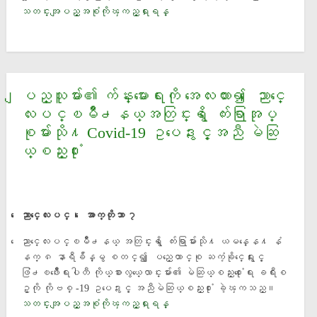
သတင္းအျပည့္အစံုကိုၾကည့္ရႈရန္
ျပည္သူမ်ား၏ က်န္းမားေရးကို အေလးထား၍ ေညာင္ေ
လးပင္ၿမိဳ႕နယ္အတြင္းရွိ ေက်းရြာအုပ္
စုမ်ားသို႔ Covid-19 ဥပေဒႏွင့္အညီ မဲဆြ
ယ္စည္း႐ုံး
ေညာင္ေလးပင္၊ ေအာက္တိုဘာ ၇
ေညာင္ေလးပင္ၿမိဳ႕နယ္ အတြင္းရွိ ေက်းရြာမ်ားသို႔ ယမန္ေန႔ နံ
နက္ ၈ နာရီခ်ိန္မွ စတင္၍ ျပည္ေထာင္စု ႀကံ့ခိုင္ေရးႏွင့္
ဖြံ႕ၿဖိဳးေရးပါတီ ကိုယ္စားလွယ္ေလာင္းမ်ား၏ မဲဆြယ္စည္း႐ုံးေရး ခရီးစ
ဥ္ကို ကိုဗစ္ -19 ဥပေဒႏွင့္ အညီမဲဆြယ္စည္း႐ုံး ခဲ့ၾကသည္။
သတင္းအျပည့္အစံုကိုၾကည့္ရႈရန္