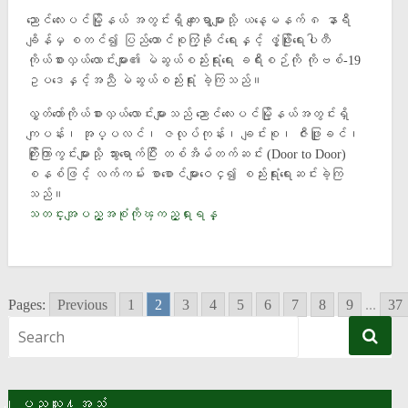
ညောင်လေးပင်မြို့နယ် အတွင်းရှိ ကျေးရွာများသို့ ယနေ့မနက် ၈ နာရီ
ချိန်မှ စတင်၍ ပြည်ထောင်စုကြံ့ခိုင်ရေးနှင့် ဖွံ့ဖြိုးရေးပါတီ
ကိုယ်စားလှယ်လောင်းများ၏ မဲဆွယ်စည်းရုံးရေး ခရီးစဉ်ကို ကိုဗစ်-19
ဥပဒေနှင့်အညီ မဲဆွယ်စည်းရုံး ခဲ့ကြသည်။
လွှတ်တော်ကိုယ်စားလှယ်လောင်းများသည် ညောင်လေးပင်မြို့နယ်အတွင်းရှိ
ကျပန်း၊ အုပ္ပလင်၊ ဇလုပ်ကုန်း၊ ချင်းစု၊ ဇီးဖြူခင်၊
ကြိုးကြာကွင်းများသို့ သွားရောက်ပြီး တစ်အိမ်တက်ဆင်း (Door to Door)
စနစ်ဖြင့် လက်ကမ်း စာစောင်များဝေငှ၍ စည်းရုံးရေးဆင်းခဲ့ကြ
သည်။
သတင္းအျပည့္အစံုကိုၾကည့္ရႈရန္
Pages:
Previous
1
2
3
4
5
6
7
8
9
...
37
ျပည္သူ႔အသံ