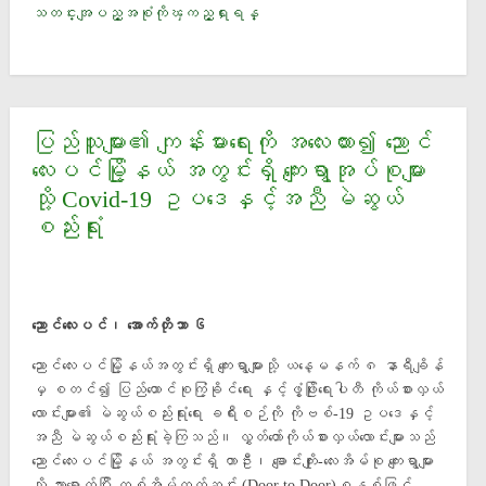
သတင္းအျပည့္အစံုကိုၾကည့္ရႈရန္
ပြည်သူများ၏ ကျန်းမားရေးကို အလေးထား၍ ညောင်
လေးပင်မြို့နယ် အတွင်းရှိ ကျေးရွာအုပ်စုများ
သို့ Covid-19 ဥပဒေနှင့်အညီ မဲဆွယ်
စည်းရုံး
ညောင်လေးပင်၊ အောက်တိုဘာ ၆
ညောင်လေးပင်မြို့နယ်အတွင်းရှိ ကျေးရွာများသို့ ယနေ့မနက် ၈ နာရီချိန်
မှ စတင်၍ ပြည်ထောင်စုကြံ့ခိုင်ရေး နှင့်ဖွံ့ဖြိုးရေးပါတီ ကိုယ်စားလှယ်
လောင်းများ၏ မဲဆွယ်စည်းရုံးရေး ခရီးစဉ်ကို ကိုဗစ်-19 ဥပဒေနှင့်
အညီ မဲဆွယ်စည်းရုံးခဲ့ကြသည်။ လွှတ်တော်ကိုယ်စားလှယ်လောင်းများသည်
ညောင်လေးပင်မြို့နယ် အတွင်းရှိ တာဦး၊ ချောင်းကျိုး-လေးအိမ်စု ကျေးရွာများ
သို့ သွားရောက်ပြီး တစ်အိမ်တက်ဆင်း (Door to Door)စနစ်ဖြင့်