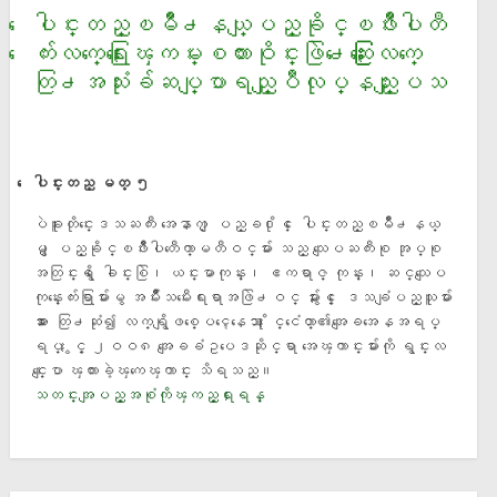
ေပါင္းတည္ၿမိဳ႕နယ္ျပည္ခိုင္ၿဖိဳးပါတီ
ေက်းလက္ေရေႏြးၾကမ္းစကားဝိုင္းဖြဲ႕ေဆြးေႏြးလက္ေ
တြ႕အသုံးခ်ဆပ္ျပာရည္ျပဳလုပ္နည္းျပသ
ေပါင္းတည္ မတ္ ၅
ပဲခူးတိုင္းေဒသႀကီး အေနာက္ ျပည္ခ႐ိုင္ ေပါင္းတည္ၿမိဳ႕နယ္
မွ ျပည္ခိုင္ၿဖိဳးပါတီေကာ္မတီဝင္မ်ား သည္ သေျပႀကီးစု အုပ္စု
အတြင္းရွိ ေခါင္းစြဲ၊ ယင္းမာကုန္း၊ ဧကရာဇ္ ကုန္း၊ ဆင္သေျပ
ကုန္းေက်းရြာမ်ားမွ အမ်ဳိးသမီးေရးရာအဖြဲ႕ဝင္ မ်ားႏွင့္ ေဒသခံျပည္သူမ်ား
အား ေတြ႕ဆံု၍ လက္ရွိျဖစ္ေပၚေနေသာ ႏုိင္ငံေတာ္၏အေျခအေနအရပ္
ရပ္ ႏွင့္ ၂ဝဝ၈ အေျခခံဥပေဒဆိုင္ရာ
အေၾကာင္းမ်ားကို ရွင္းလ
င္းေျပာ ၾကားခဲ့ၾကေၾကာင္း သိရသည္။
သတင္းအျပည့္အစံုကိုၾကည့္ရႈရန္