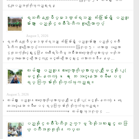
================================= ဩဂုတ္ ၅၊ ေလးမ်က္ႏွာ   သတ
င္းအျပည့္အစံုကိုၾကည့္ရႈရန္
ေရႀကီးနစ္ျမဳပ္မႈဒဏ္ခံရသည့္ ေက်း႐ြာမ်ားရွိ ျပည္သူ
မ်ားအား ျပည္ခိုင္ၿဖိဳးပါတီက ကူညီေထာက္ပံ့
August 5, 2026
ေရႀကီးနစ္ျမဳပ္မႈဒဏ္ခံရသည့္ ေက်း႐ြာမ်ားရွိ ျပည္သူမ်ားအား ျပည္ခိုင္ၿဖိဳး
ပါတီက ကူညီေထာက္ပံ့ ================= ဩဂုတ္ ၅၊ ဟသၤာတ ျပည္ေထာ
င္စုႀကံ့ခိုင္ေရးႏွင့္ဖြံ႕ၿဖိဳးေရးပါတီမွ အမ်ိဳးသားလႊတ္ေတာ္ကိုယ္စားလွယ္ ဗဟိုအ
လုပ္အမႈေဆာင္ ဦးေအာင္တင္ျမင့္၏ ဦးေဆာင္မႈႏွင့္ ဟသၤာတၿမိဳ႕နယ္ …
ေလးမ်က္ႏွာ ျပည္သူ႔လႊတ္ေတာ္ကိုယ္စားလွယ္ ဦးျမင့္စိုး၊ (ျ
မင့္စိုး-နတလ) ၊ ေရ ေဘး သင့္ေနေသာ ၿမိဳ႕ေပၚ
ရပ္ ကြက္ မ်ားကို လိုက္လံၾကည့္ရႈ။
August 5, 2026
ေလးမ်က္ႏွာ ျပည္သူ႔လႊတ္ေတာ္ကိုယ္စားလွယ္ ဦးျမင့္စိုး၊ (ျမင့္စိုး-နတလ) ၊ ေရေ
ဘးသင့္ေနေသာ ၿမိဳ႕ေပၚ ရပ္ကြက္ မ်ားကို လိုက္လံၾကည့္ရႈ။ 
============================= ေလးမ်က္ႏွာ ၾသဂုတ္ ၄   …
ျပည္ခိုင္ၿဖိဳးပါတီဒုဥကၠ႒မွ ဝါဆိုသကၤန္းႏွင့္ လႉ ဖြ
ယ္ ဝတၳဳအစုစုတို႔ ကပ္လႉ