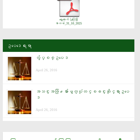
ရွေးကောက်ပွဲကြေငြာ
စာတမ်း_31_10_2025
ဥပေဒေရးရာ
လွ်ပ္စစ္ဥပေဒ
April 26, 2016
အသင္းအဖြဲ႕မ်ားမွတ္ပုံတင္ၿခင္းဆိုင္ရာဥပေ
ဒ
April 26, 2016