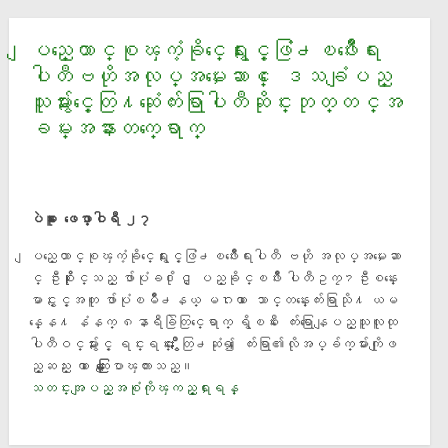
ျပည္ေထာင္စုၾကံ့ခိုင္ေရးႏွင့္ဖြံ႕ၿဖိဳးေရး
ပါတီဗဟိုအလုပ္အမႈေဆာင္ ေဒသခံျပည္
သူမ်ားႏွင့္ေတြ႔ဆံုေက်းရြာပါတီဆိုင္းဘုတ္တင္အ
ခမ္းအနားတက္ေရာက္
ပဲခူး ေဖေဖာ္ဝါရီ ၂၇
ျပည္ေထာင္စုၾကံ့ခိုင္ေရးႏွင့္ဖြံ႕ၿဖိဳးေရးပါတီ ဗဟို အလုပ္အမႈေဆာ
င္ ဦးစိုးႏိုင္သည္ ဖ်ာပံုခ႐ုိင္ ျပည္ခိုင္ၿဖိဳး ပါတီဥကၠ႒ဦးစန္းေ
မာင္ႏွင့္အတူ ဖ်ာပံုၿမိဳ႕နယ္ မဂၤလာ ေသာင္တန္းေက်းရြာသို႔ ယမ
န္ေန႔ နံနက္ ၈နာရီခြဲတြင္ေရာက္ ရွိၿပီး ေက်းရြာေနျပည္သူလူထု
ပါတီဝင္မ်ားႏွင့္ ရင္းရင္း ႏွီးႏွီးေတြ႕ဆံု၍ ေက်းရြာ၏လိုအပ္ခ်က္မ်ားကုိျဖ
ည့္ဆည္း ကာ ေဆြးေႏြးေျပာၾကားသည္။
သတင္းအျပည့္အစံုကိုၾကည့္ရႈရန္