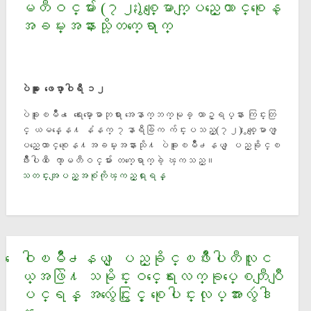
မတီဝင္မ်ား (၇၂)ႏွစ္ေျမာက္ျပည္ေထာင္စုေန့
အခမ္းအနားသို့တက္ေရာက္
ပဲခူး ေဖေဖာ္ဝါရီ ၁၂
ပဲခူးၿမိဳ႕ ေရႊေမာ္ေဓာဘုရား အေနာက္ဘက္မုခ္ ယာဥ္ရပ္နား ကြင္းတြ
င္ ယမန္ေန႔ နံနက္ ၇နာရီခြဲက က်င္းပသည့္(၇၂) ႏွစ္ေျမာက္ ျ
ပည္ေထာင္စုေန႔အခမ္းအနားသို႔ ပဲခူးၿမိဳ႕နယ္ ျပည္ခိုင္ၿ
ဖိဳးပါတီ ေကာ္မတီဝင္မ်ား တက္ေရာက္ခဲ့ ၾကသည္။
သတင္းအျပည့္အစံုကိုၾကည့္ရႈရန္
ေဝါၿမိဳ႕နယ္ ျပည္ခိုင္ၿဖိဳးပါတီလူင
ယ္အဖြဲ႔ သမိုင္းဝင္ေရႊလက္ခုပ္ေစတီျပဳျ
ပင္ရန္ အလွဴေငြႏွင့္ စုေပါင္းလုပ္အားလွဴဒါ