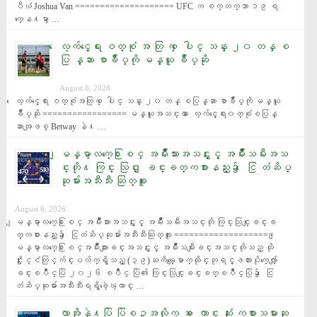
ပီယံ ‌Joshua Van ==================== UFC က စက္တက္ဘာ ၁၉ ရ
က္ေန႔မွာ …
ေလ့က်င့္ေရး ဝတ္စုံ အ တြ က္ ေပါင္ သန္း ၂၀ တန္ စ
ပြ န္ဆာ စာခ်ဳပ္ကို မန္ယူ ခ်ဳပ္ဆို
August 6, 2026
ေလ့က်င့္ေရး ဝတ္စုံအတြက္ ေပါင္ သန္း ၂၀ တန္ စပြန္ဆာ စာခ်ဳပ္ကို မန္ယူ 
ခ်ဳပ္ဆို ================= မန္ယူအသင္းဟာ ေလ့က်င့္ေရး၀တ္စုံစပြန္
ဆာအျဖစ္ Betway နဲ႔ …
ျမန္မာ့လက္ေ႐ြးစင္ အမ်ိဳးသားအသင္းႏွင့္ အမ်ိဳးသမီးအသ
င္းတို႔ ကြင္း သြင္း ျခင္းခတ္ကစားနည္း၌ ေငြ တံဆိပ္
ဆုမ်ားအသီးသီး ဆြတ္ခူး
August 6, 2026
ျမန္မာ့လက္ေ႐ြးစင္ အမ်ိဳးသားအသင္းႏွင့္ အမ်ိဳးသမီးအသင္းတို ကြင္းသြင္းျခင္းခ
တ္ကစားနည္း၌ ေငြတံဆိပ္ဆုမ်ားအသီးသီးဆြတ္ခူး ==================== ျ
မန္မာ့လက္ေ႐ြးစင္အမ်ိဳးသားျခင္းအသင္းႏွင့္ အမ်ိဳးသမီးျခင္းအသင္းတိုသည္ ထို
င္းႏိုင္ငံတြင္က်င္းပလ်က္ရွိသည့္ (၃၉)ႀကိမ္ေျမာက္ထိုင္းဘုရင့္ဖလားပိုက္ေက်ာ္ျ
ခင္းၿပိဳင္ပြဲ ၂၀၂၆ ၿပိဳင္ ပြဲ၏ ကြင္းသြင္းျခင္းခတ္ၿပိဳင္ပြဲ၌ ေငြ
တံဆိပ္ဆုမ်ားအသီးသီးရရွိခဲ့ေၾကာင္း …
လာအိုနဲ႔ပြဲ ပြဲစဥ္အလိုက္ အ ေကာင္း ဆုံး ကစားသမားဆု