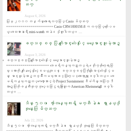
ဆက္
August 6, 2026
ယြမ္ ၂၀၀၀ တန္ က်န္းမာေရးလက္စြပ္ Casio မိတ္ဆက္ 
======================= Casio CRW-H001M-8 က လက္စြပ္ဆိုေပမ
ယ့္ အေသးစားနာရီ mini-watch ေလးနဲ႔ ပိုတူပါတယ္။ …
ေခတ္သစ္ စစ္ ပြဲ ကိုေျပာင္းလဲေပးႏိုင္မယ့္ေမာင္းသူမဲ့ယာဥ္
August 3, 2026
ေခတ္သစ္စစ္ပြဲကိုေျပာင္းလဲေပးႏိုင္မယ့္ေမာင္းသူမဲ့ယာဥ္ 
===================== အေမရိကန္ၾကည္းတပ္ရဲ႕တိုက္ခိုက္ေရးစြ
မ္းပကားကို တိုးျမႇင့္ေပးႏိုင္ေစမယ့္အျပင္ ေခတ္သစ္စစ္ပြဲကိုပါေျပာင္းလဲေပးႏိုင္မ
ယ့္ ေမာင္းသူမဲ့ယာဥ္တစ္မ်ိဳးကမၾကာခင္ထြက္ေပၚလာေတာ့မွာျဖစ္ပါတယ္။ အေ
မရိကန္ၾကည္းတပ္ကေဖာ္ေဆာင္တဲ့ Project Sustainment စီမံကိန္းအတြက္ ဒီ
ယာဥ္ေတြကိုဖန္တီးထုတ္ လုပ္ေပးခြင့္ရသြားသူက American Rheinmetall ျဖစ္ပါ
တယ္။ …
သိန္း ၅၀၀ ေက်ာ္တန္ေၾကးရွိ မက္ဆီ နဲ႔ ေရာ္နယ္ဒို
ဖုန္းေတြ မိတ္ဆက္
July 22, 2026
သိန္း ၅၀၀ ေက်ာ္တန္ေၾကးရွိ မက္ဆီ နဲ႔ ေရာ္နယ္ဒို ဖုန္းေတြ မိတ္ဆက္ 
======================= အီလက္ထ႐ြန္နစ္ပစၥည္းေတြကို ေ႐ႊ၊ 