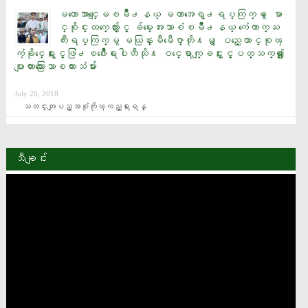
မဟာေအာင္ေျမၿမိဳ႕နယ္ မဟာအေရွ႕ရပ္ကြက္မွ ေမာ
င္စုိင္းထက္ေက်ာ္ႏွင့္ ခ်မ္းေအးသာစံၿမိဳ႕နယ္ ကံေကာက္ႀ
ကီးရပ္ကြက္မွ မယြန္းမီမီေဇာ္တုိ႔မွ ျပည္ေထာင္စုၾ
ကံ့ခုိင္ေရးႏွင့္ဖြံ႕ၿဖိဳးေရးပါတီသုိ႔ ဝင္ေရာက္ျခင္းႏွင့္ပတ္သက္၍ ​ေျ
ပာျကားသြား​ေသာစကားသံမ်ား
July 26, 2018
    သတင္းအျပည့္အစံုကိုၾကည့္ရႈရန္
သီချင်း