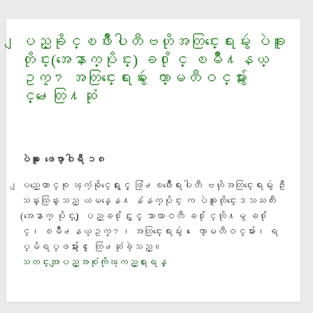
ျပည္ခိုင္ၿဖိဳးပါတီဗဟိုအတြင္းေရးမွဴး ပဲခူး
တိုင္း(အေနာက္ပိုင္း) ခ႐ိုင္ ၿမိဳ႔နယ္
ဥကၠ႒ အတြင္းေရးမွဴး ေကာ္မတီဝင္မ်ားႏွ
င္႕ေတြ႔ဆံု
ပဲခူး ေဖေဖာ္ဝါရီ ၁၈
ျပည္ေထာင္စု ၾကံ့ခိုင္ေရးႏွင့္ ဖြံ႕ၿဖိဳးေရးပါတီ ဗဟိုအတြင္းေရးမွဴး ဦး
သန္းထြန္းသည္ ယမန္ေန႔ နံနက္ပိုင္း က ပဲခူးတုိင္းေဒသႀကီး
(အေနာက္ ပိုင္း) ျပည္ခ႐ိုင္ႏွင့္ သာယာဝတီ ခ႐ိုင္တို႔မွ ခ႐ို
င္၊ ၿမိဳ႕နယ္ဥကၠ႒၊ အတြင္းေရးမွဴး၊ ေကာ္မတီဝင္မ်ား၊ ရ
ပ္မိရပ္ဖမ်ားႏွင့္ ေတြ႕ဆံုခဲ့သည္။
သတင္းအျပည့္အစံုကိုၾကည့္ရႈရန္