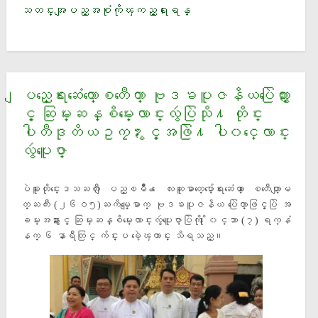
သတင္းအျပည့္အစံုကိုၾကည့္ရႈရန္
ျပည္ေရႊဆံေတာ္ေစတီေတာ္ ဗုဒၶပူဇနိယပြဲေတာ္ႏွ
င့္ ဆြမ္းဆန္စိမ္းေလာင္းလွဴပြဲသို႔ တိုင္း
ပါတီဒုတိယဥကၠ႒ႏွင့္အဖြဲ႔ ပါ၀င္ေလာင္း
လွဴပူေဇာ္
ပဲခူးတိုင္းေဒသႀကီး ျပည္ၿမိဳ႕ ေလးဆူဓာတ္ေပ်ာ္ေရႊဆံေတာ္ ေစတီေတာ္ျမ
တ္ႀကီး (၂၆ဝ၅)ႀကိမ္ေျမာက္ ဗုဒၶပူဇနိယ ပြဲေတာ္ဖြင့္ပြဲ အ
ခမ္းအနားႏွင့္ ဆြမ္းဆန္စိမ္းေလာင္းလွဴပူေဇာ္ပြဲကို ႏို၀င္ဘာ (၇) ရက္နံ
နက္ ၆ နာရီတြင္ က်င္းပ ခဲ့ေၾကာင္း သိရသည္။