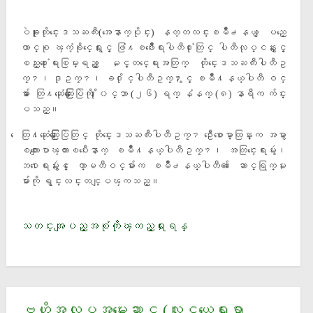
ပဲခူးတုိင္းေဒသႀကီး(အေနာက္ပိုင္း) နတ္တလင္းၿမိဳ႕နယ္ ျပည္ေ
ထာင္စု ၾကံ့ခိုင္ေရးႏွင့္ ဖြံ႔ၿဖိဳးေရးပါတီ႐ံုးတြင္ ပါတီလုပ္ငန္းႏွင့္
စည္း႐ံုးေရးစြမ္းရည္ ျမႇင့္တင္ေရးအတြက္ တိုင္းေဒသႀကီးပါတီဥ
ကၠ႒၊ ဒုဥကၠ႒၊ ခ႐ိုင္ပါတီဥကၠ႒ႏွင့္ ၿမိဳ႔နယ္ပါတီ ဝင္
မ်ား ေတြ႔ဆံုေဆြးေႏြးပဲြကို ႏို၀င္ဘာ (၂၆) ရက္ နံနက္ (၈) နာရီက က်င္း
ပသည္။
ေတြ႔ဆံုေဆြးေႏြးပြဲတြင္ တိုင္းေဒသႀကီးပါတီဥကၠ႒ ဦးေစာေမာ္ထြန္းက အမွာ
စကားေျပာၾကားၿပီးေနာက္ ၿမိဳ႔နယ္ပါတီဥကၠ႒၊ အတြင္းေရးမွဴး၊
ဘ႑ာေရးမွဴးႏွင့္ ေကာ္မတီဝင္မ်ားက ၿမိဳ႕နယ္ပါတီ၏ ေဆာင္ရြက္မႈ
မ်ားကို ရွင္းလင္းတင္ျပၾကသည္။
သတင္းအျပည့္အစံုကိုၾကည့္ရႈရန္
ဗဟိုအလုပ္အမႈေဆာင္ (လူငယ္ေရးရာ