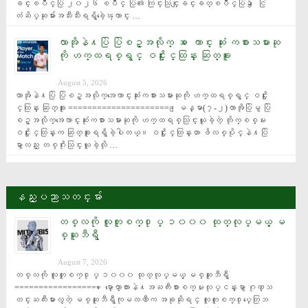
ခင္းၿပိဳင္ပြဲ ၂၀၂၆ ၿပိဳင္ ပြဲ၏ ကြင္းသြင္းျခင္းခတ္ၿပိဳင္ပြဲ၌ ေငြ
တံဆိပ္ဆုမ်ားအသီးသီးရရွိခဲ့ေၾကာင္း …
လာအိုနဲ႔ပြဲ ပြဲစဥ္အလိုက္ အ ေကာင္း ဆုံး ကစားသမားဆု
ကို ဟက္ထရစ္ရွင္ ဝင္းႏိုင္ထြန္း ဆြတ္ခူး
August 5, 2026
လာအိုနဲ႔ပြဲ ပြဲစဥ္အလိုက္အေကာင္းဆုံးကစားသမားဆုကို ဟက္ထရစ္ရွင္ ဝင္းႏို
င္ထြန္း ဆြတ္ခူး ====================== ျမန္မာ(၇-၂)လာအိုပြဲမွ ပြဲ
စဥ္အလိုက္အေကာင္းဆုံးကစားသမားဆုကို ဟက္ထရစ္သြင္းယူခဲ့တဲ့ တိုက္စစ္မႉး 
ဝင္းႏိုင္ထြန္းက ဆြတ္ခူးရရွိခဲ့ပါတယ္။ ဝင္းႏိုင္ထြန္းဟာ ဖိလစ္ပိုင္နဲ႔ပြဲ
မွာလည္း တစ္ဂိုးသြင္းယူခဲ့လို …
နည္းပညာသတင္းမ်ား
တစ္လကို လူတူစက္႐ုပ္ ၁၀၀၀ ထုတ္လုပ္မယ့္ မ
စ္ဆူဘီရွီ
August 7, 2026
တစ္လကို လူတူစက္႐ုပ္ ၁၀၀၀ ထုတ္လုပ္မယ့္ မစ္ဆူဘီရွီ 
================== ေမာ္ေတာ္ကားနဲ႔အႀကီးစားစက္မႈလုပ္ငန္းမွာ ဂုဏ္သ
တင္းႀကီးမားလွတဲ့ မစ္ဆူဘီရွီကုမၸဏီက အခုဆိုရင္ လူတူစက္႐ုပ္ေတြဘ