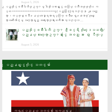
August 5, 2026
ျပည္ခိုင္ၿဖိဳးပါတီဒုဥကၠ႒မွ ဝါဆိုသကၤန္းႏွင့္ လႉဖြယ္ ဝတၳဳအစုစုတို႔ က
ပ္လႉ ========================= (ျပည္တြင္း)ၾသဂုတ္ ၄ ေနျပည္ေ
တာ္ ၊တပ္ကုန္းၿမိဳ႕နယ္ အေနာ္ရထာရပ္ကြက္ ၿမိဳ႕ေရွ႕စႏၵာ႐ုံဘုန္းေ
တာ္ႀကီးေက်ာင္းမွ သက္ေတာ္ရွည္ ဆရာေတာ္ဘုရားႀကီးအား ၾသဂုတ္လ …
ျပည္ခိုင္ၿဖိဳးပါတီ ဥကၠ႒ ဦးခင္ရီ တိုင္းေဒသႀကီး/ျ
ပည္နယ္ လႊတ္ေတာ္ဥကၠ႒မ်ားႏွင့္ အစည္း အ ေဝး ျပဳလုပ္
August 3, 2026
ျပည္နယ္ႏွင့္တိုင္း သတင္းမ်ား
ကရင္ျပည္နယ္ သတင္းမ်ား ၾကည့္ရန္