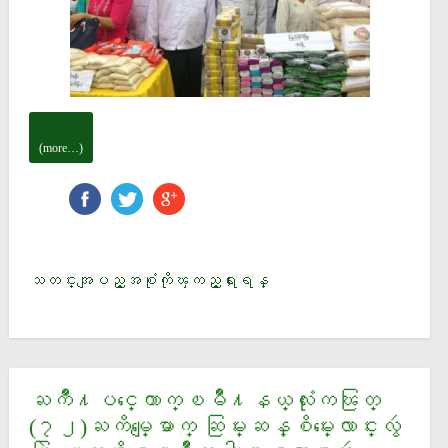
(more…)
သတင္းအျပည့္အစံုကိုၾကည့္ရႈရန္
ႀကိဳ႔ပင္ေကာက္ၿမိဳ႔နယ္လံုးကၽြတ္
(၇၂)ႀကိမ္ေျမာက္ ဆြမ္းဆန္စိမ္းေလာင္းလွဴ