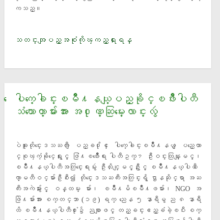
ကသည္။
သတင္းအျပည့္အစံုကိုၾကည့္ရႈရန္
ေပါက္ေခါင္းၿမိဳ႔နယ္ျပည္ခိုင္ၿဖိဳးပါတီ
သံဃာေတာ္မ်ားအား အ႐ုဏ္ဆြမ္းေလာင္းလွဴ
ပဲခူးတိုင္းေဒသႀကီး ျပည္ခ႐ိုင္ ေပါက္ေခါင္းၿမိဳ႔နယ္ ျပည္ေထာ
င္စုၾက့ံခိုင္ေရးႏွင့္ ဖြံ႔ၿဖိဳးေရး ပါတီဥကၠ႒ ဦးဝင္းထြန္းျမင့္၊
ၿမိဳ႔နယ္ပါတီအတြင္းေရးမွဴး ဦးလိႈင္ျမင့္ဦးႏွင့္ ၿမိဳ႔နယ္ပါတီ ေ
ကာ္မတီဝင္မ်ားဦးစီး၍ တုိင္းေဒသႀကီးအတြင္းရွိ ဌာနဆိုင္ရာ အႀ
ကီးအကဲမ်ားႏွင့္ ဝန္ထမ္း မ်ား၊ ၿမိဳ႔မိၿမိဳ႔ဖမ်ား၊ NGO အ
ဖြဲ႔မ်ားအား စက္တင္ဘာ (၁၉) ရက္ ညေန ၅ နာရီမွ ည ၈ နာရီ
ထိ ၿမိဳ႔နယ္ပါတီ႐ံုး၌ ည
စာျဖင့္ တည္ခင္းဧည့္ခံခ့ဲၿပီး စက္