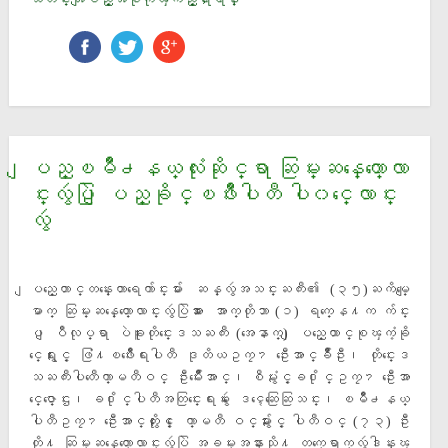
ျပည္ၿမိဳ႕နယ္လံုးဆိုင္ရာ ဆြမ္းဆန္ေတာ္ေလာ
င္းလွဴပြဲ ျပည္ခိုင္ၿဖိဳးပါတီ ပါ၀င္ေလာင္း
လွဴ
ျပည္ေတာင္တန္းေတာရေက်ာင္းမ်ား ဆန္လွဴအသင္းႀကီး၏ (၃၅)ႀကိမ္ေျ
မာက္ ဆြမ္းဆန္ေတာ္ေလာင္းလွဴပြဲအား ေအာက္တိုဘာ (၁) ရက္ေန႔က က်င္း
ပ ျပဳလုပ္ရာ ပဲခူးတိုင္းေဒသႀကီး (အေနာက္) ျပည္ေထာင္စုၾကံ့ခို
င္ေရးႏွင့္ ဖြံ႔ၿဖိဳးေရးပါတီ ဒုတိယဥကၠ႒ ဦးေအာင္ခ်ဳိဦး၊ တိုင္းေဒ
သႀကီးပါတီေကာ္မတီဝင္ ဦးမ်ဳိးေအာင္၊ စီမံႏွင့္ခ႐ိုင္ဥကၠ႒ ဦးေအာ
င္ေဇာ္ေဌး၊ ခ႐ိုင္ပါတီအတြင္းေရးမွဴး ေဒၚေဆြေဆြသင္း၊ ၿမိဳ႕နယ္
ပ
ါတီဥကၠ႒ ဦးေအာင္တိုးႏွင့္ ေကာ္မတီ ဝင္မ်ားႏွင့္ ပါတီဝင္ (၇၃) ဦး
တို႔ ဆြမ္းဆန္ေတာ္ေလာင္းလွဴပြဲ အခမ္းအနားသို႔ တက္ေရာက္လွဴဒါန္းၾ