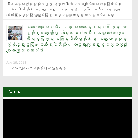
မိဳ႕နယ္မ်ားတြင္ ဇူလိုင္ ၂၅ ရက္က ပါတီဝင္အဆိုျပဳလႊာေပးအပ္ပြဲမ်ားက်င္း
ပခဲ့ရာ ပါတီသို႔ဝင္ေရာက္ျခင္းႏွင့္ပတ္သက္၍ ဝမ္းတြင္းၿမိဳ႕နယ္ ဘုရားျ
ဖဴေက်းရြာအုပ္စု ရြာရွည္ေက်းရြာမွ ေမာင္စည္သူေအာင္ႏွင့္ သာစည္ၿမိဳ႕နယ္ …
မဟာေအာင္ေျမၿမိဳ႕နယ္ မဟာအေရွ႕ရပ္ကြက္မွ ေမာ
င္စုိင္းထက္ေက်ာ္ႏွင့္ ခ်မ္းေအးသာစံၿမိဳ႕နယ္ ကံေကာက္ႀ
ကီးရပ္ကြက္မွ မယြန္းမီမီေဇာ္တုိ႔မွ ျပည္ေထာင္စုၾ
ကံ့ခုိင္ေရးႏွင့္ဖြံ႕ၿဖိဳးေရးပါတီသုိ႔ ဝင္ေရာက္ျခင္းႏွင့္ပတ္သက္၍ ​ေျ
ပာျကားသြား​ေသာစကားသံမ်ား
July 26, 2018
    သတင္းအျပည့္အစံုကိုၾကည့္ရႈရန္
သီချင်း