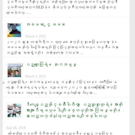
င္ၿပိဳကမ္းၿပိဳအႏိုင္ရလို႔ အစိုးရဖြဲ႕ေတာ့ တပ္မေတာ္အၿငိမ္းစား ဗိုလ္ခ်ဳ
ပ္ႀကီးတစ္ေယာက္က NLDနဲ႔ နီးစပ္တဲ့ ပုဂၢိဳလ္တစ္ေယာက္ကို ေမးခြန္းတစ္
ခုေမးခဲ့တယ္.. …
အဓမၼ ႏွင့္ ဓမၼ
March 3, 2023
၂၀၂၁ ခုႏွစ္ ေဖေဖာ္ဝါရီလ ၁ ရက္ေန႔ေနာက္ပိုင္း လူမႈကြန္ယက္မွာ နဲ႔ 
အဓမၼ ဆိုတဲ့ ပါဠိေဝါဟာရကို တြင္တြင္သုံးလာၾကပါတယ္။ တစ္ခ်ိဳ႕လဲနား
လည္လို႔ ေျပာတာရွိသလို႔ အမ်ားစုကေတာ့ ဂဃနဏ …
ျပည္သူေတြရဲ႕ ဆႏၵအမွန္
March 3, 2023
ျပည္သူေတြရဲ႕ ဆႏၵအမွန္ ယေန႔ ျမန္မာႏိုင္ငံတြင္ ယေန႔ ႀကဳံေတြ႕ေန
ရေသာ ျပႆနာအရပ္ရပ္ရဲ႕ ဇစ္ျမစ္က ၂၀၂၀ ခုႏွစ္ အေထြေထြေ႐ြးေကာက္ပြဲ 
မဲသမာမႈ။ ဘယ္ေလာက္ေတာင္ မဲသမာမႈျဖစ္လဲဆိုေတာ့ သိပ္ေတာ့ …
ဒီကေန့ျပည္ခုိင္ၿဖိဳးပါတီဟာ ျပည္သူလူထုရဲ႔အားကိုး
အားထားျပဳရမယ္႕ပါတီျဖစ္တယ္ဆိုတာ ကြၽန္မတို႔
နားလည္လက္ခံယုံၾကည္လာၿပီျဖစ္ပါတယ္
July 26, 2018
  မႏၲေလးတိုင္းေဒသႀကီး မိတီၴလာခ႐ိုင္ သာစည္ၿမိဳ႕နယ္ႏွင့္ ဝမ္းတြင္းၿ