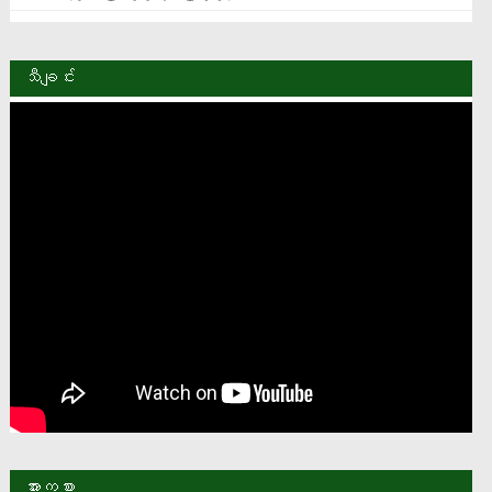
သီချင်း
အားကစား