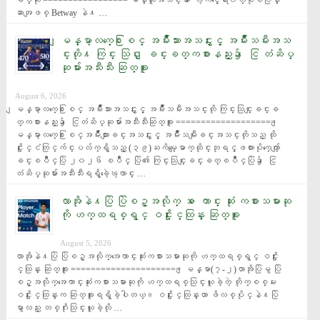
ခ်ဳပ္ဆို ================= မန္ယူအသင္းဟာ ေလ့က်င့္ေရး၀တ္စုံစပြန္
ဆာအျဖစ္ Betway နဲ႔ …
ျမန္မာ့လက္ေ႐ြးစင္ အမ်ိဳးသားအသင္းႏွင့္ အမ်ိဳးသမီးအသ
င္းတို႔ ကြင္း သြင္း ျခင္းခတ္ကစားနည္း၌ ေငြ တံဆိပ္
ဆုမ်ားအသီးသီး ဆြတ္ခူး
August 6, 2026
ျမန္မာ့လက္ေ႐ြးစင္ အမ်ိဳးသားအသင္းႏွင့္ အမ်ိဳးသမီးအသင္းတို ကြင္းသြင္းျခင္းခ
တ္ကစားနည္း၌ ေငြတံဆိပ္ဆုမ်ားအသီးသီးဆြတ္ခူး ==================== ျ
မန္မာ့လက္ေ႐ြးစင္အမ်ိဳးသားျခင္းအသင္းႏွင့္ အမ်ိဳးသမီးျခင္းအသင္းတိုသည္ ထို
င္းႏိုင္ငံတြင္က်င္းပလ်က္ရွိသည့္ (၃၉)ႀကိမ္ေျမာက္ထိုင္းဘုရင့္ဖလားပိုက္ေက်ာ္ျ
ခင္းၿပိဳင္ပြဲ ၂၀၂၆ ၿပိဳင္ ပြဲ၏ ကြင္းသြင္းျခင္းခတ္ၿပိဳင္ပြဲ၌ ေငြ
တံဆိပ္ဆုမ်ားအသီးသီးရရွိခဲ့ေၾကာင္း …
လာအိုနဲ႔ပြဲ ပြဲစဥ္အလိုက္ အ ေကာင္း ဆုံး ကစားသမားဆု
ကို ဟက္ထရစ္ရွင္ ဝင္းႏိုင္ထြန္း ဆြတ္ခူး
August 5, 2026
လာအိုနဲ႔ပြဲ ပြဲစဥ္အလိုက္အေကာင္းဆုံးကစားသမားဆုကို ဟက္ထရစ္ရွင္ ဝင္းႏို
င္ထြန္း ဆြတ္ခူး ====================== ျမန္မာ(၇-၂)လာအိုပြဲမွ ပြဲ
စဥ္အလိုက္အေကာင္းဆုံးကစားသမားဆုကို ဟက္ထရစ္သြင္းယူခဲ့တဲ့ တိုက္စစ္မႉး 
ဝင္းႏိုင္ထြန္းက ဆြတ္ခူးရရွိခဲ့ပါတယ္။ ဝင္းႏိုင္ထြန္းဟာ ဖိလစ္ပိုင္နဲ႔ပြဲ
မွာလည္း တစ္ဂိုးသြင္းယူခဲ့လို …