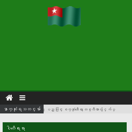
ေနာက္ဆံုးရသတင္းမ်ား
ျပည္ တြင္း စက္သုံးဆီေဈး တစ္လီတာလွ်င္ က်ပ္
၁၇၀ မွ ၂၆၅ အထိ ျမင့္တက္
တစ္လကို လူတူစက္႐ုပ္ ၁၀၀၀ ထုတ္လုပ္မယ့္ မစ္ဆူဘီရွီ
ပါတီေရးရာ