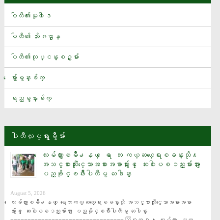
UFC 331 ၿပိဳင္ ပြဲ မွာ ထိပ္ဆုံးေခါင္ ပြဲ ႀကီးအျဖစ္ ထိုး ရ ေတာ့ မယ့္ လက္ရွိ
ပါတီ၏မူ၀ါဒ
ခ်န္ပီယံ ‌Joshua Van
ယြမ္ ၂၀၀၀ တန္ က်န္းမာေရး လက္ စြပ္ Casio မိတ္ဆက္
ပါတီ၏ သႏိၷဌာန္
ႏိုင္ငံေတာ္သမၼတ ထိုင္းႏိုင္ငံသို႔ ေရာက္ရွိ
ပါတီ၏လုပ္ငန္းစဥ္မ်ား
ေလ့က်င့္ေရး ဝတ္စုံ အ တြ က္ ေပါင္ သန္း ၂၀ တန္ စ ပြ န္ဆာ စာခ်ဳပ္ကို မ
န္ယူ ခ်ဳပ္ဆို
ေမွ်ာ္မွန္းခ်က္
ျမန္မာ့လက္ေ႐ြးစင္ အမ်ိဳးသားအသင္းႏွင့္ အမ်ိဳးသမီးအသင္းတို႔ ကြင္း သြင္း ျခ
ရည္မွန္းခ်က္
င္းခတ္ကစားနည္း၌ ေငြ တံဆိပ္ဆုမ်ားအသီးသီး ဆြတ္ခူး
ေလးမ်က္ႏွာၿမိဳ႕နယ္ ေရ ေဘး ကယ္ဆယ္ေရးစခန္းသို႔ အသင့္စားသုံးႏိုင္ေသာအစား
အစာမ်ားႏွင့္ ေဆးဝါးပစၥည္းမ်ားအား ျပည္ခိုင္ၿဖိဳးပါတီမွ လႉဒါန္း
ပါတီလႈပ္ရွားမွဳမ်ား
ေရႀကီးနစ္ျမဳပ္မႈဒဏ္ခံရသည့္ ေက်း႐ြာမ်ားရွိ ျပည္သူမ်ားအား ျပည္ခိုင္ၿဖိဳး
ေလးမ်က္ႏွာၿမိဳ႕နယ္ ေရ ေဘး ကယ္ဆယ္ေရးစခန္းသို႔
ပါတီက ကူညီေထာက္ပံ့
အသင့္စားသုံးႏိုင္ေသာအစားအစာမ်ားႏွင့္ ေဆးဝါးပစၥည္းမ်ားအား ျ
ဒီယိုမန္ဒီကို ရီးယဲလ္မက္ဒရစ္အသင္း ေခၚယူ
ပည္ခိုင္ၿဖိဳးပါတီမွ လႉဒါန္း
August 5, 2026
ေလးမ်က္ႏွာၿမိဳ႕နယ္ ေရေဘးကယ္ဆယ္ေရးစခန္းသို အသင့္စားသုံးႏိုင္ေသာအစားအစာ
မ်ားႏွင့္ ေဆးဝါးပစၥည္းမ်ားအား ျပည္ခိုင္ၿဖိဳးပါတီမွ လႉဒါန္း 