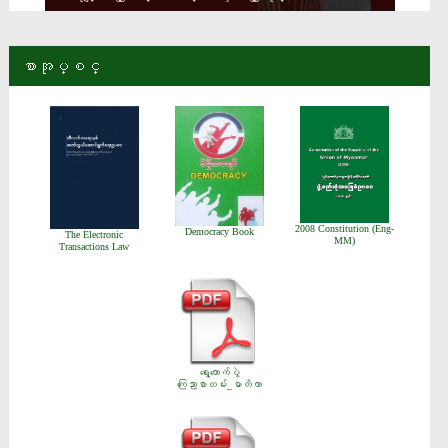
စာအုပ္စင္
2008 Constitution (Eng-
Democracy Book
The Electronic
MM)
Transactions Law
ရွေးကောက်ပွဲ
ကြေညာစာတမ်း_မာတိကာ