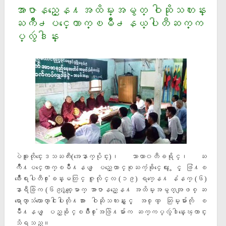
အာဇာနည္ေန႔အထိမ္းအမွတ္ ဝါဆုိသကၤန္း
ႀကိဳ႕ပင္ေကာက္ၿမိဳ႕နယ္ပါတီဆက္က
ပ္လွဴဒါန္း
ပဲခူးတုိင္းေဒသႀကီး(အေနာက္ပိုင္း)၊ သာယာ၀တီခရိုင္၊ ႀ
ကိဳ႔ပင္ေကာက္ၿမိဳ႔နယ္ ျပည္ေထာင္စုႀကံ့ခိုင္ေရး ႏွင့္ ဖြံ႔ၿ
ဖိဳးေရးပါတီ႐ံုးခန္းမတြင္ ဇူလိုင္လ (၁၉) ရက္ေန႔ နံနက္ (၆)
နာရီခြဲက (၆၉)ႏွစ္ေျမာက္ အာဇာနည္ေန႔ အထိမ္းအမွတ္အျဖစ္ ဆ
ရာေတာ္သံဃာေတာ္ငါးပါးတုိ႔အား ဝါဆုိသကၤန္းႏွင့္ အ႐ုဏ္ ဆြမ္းမ်ားကုိ ၿ
မိဳ႔နယ္ ျပည္ခုိင္ၿဖိဳး႐ံုးအဖြဲ႔မ်ားက ဆက္ကပ္လွဴဒါန္းေၾကာင္း
သိရသည္။