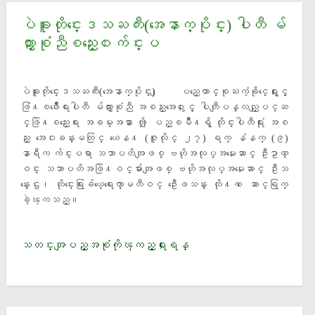
ပဲခူးတိုင္းေဒသႀကီး(အေနာက္ပိုင္း) ပါတီ မ်
က္ႏွာစံုညီစည္းေ၀းက်င္းပ
ပဲခူးတိုင္းေဒသႀကီး(အေနာက္ပိုင္း) ျပည္ေထာင္စုႀကံ့ခိုင္ေရးႏွင့္
ဖြံ႔ၿဖိဳးေရးပါတီ မ်က္ႏွာစံုညီ အစည္းအေ၀းႏွင့္ ပါတီျပန္လည္ျပင္ဆ
င္ဖြဲ႔စည္းေရး အခမ္းအနား ကို ျပည္ၿမိဳ႔ရွိ တိုင္းပါတီရံုး အစ
ည္း အေဝးခန္းမတြင္ ယေန႔ (ဇူလိုင္ ၂၇) ရက္ နံနက္ (၉)
နာရီက က်င္းပရာ သဘာပတိအျဖစ္ ဗဟိုအလုပ္အမႈေဆာင္ ဦးဥာဏ္
ဝင္း သဘာပတိအဖြဲ႔ဝင္မ်ားအျဖစ္ ဗဟိုအလုပ္အမႈေဆာင္ ဦးသ
န္းေဌး၊ တိုင္းေရြးခ်ယ္ေရးေကာ္မတီဝင္
ဦးေဖသန္း တို႔က ေဆာင္ရြက္
ခဲ့ၾကသည္။
သတင္းအျပည့္အစံုကိုၾကည့္ရႈရန္