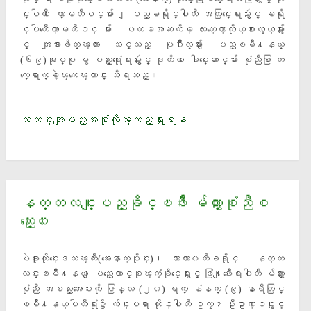
င္းပါတီ ေကာ္မတီဝင္မ်ား၊ ျပည္ခရိုင္ပါတီ အတြင္းေရးမွဴးႏွင့္ ခရို
င္ပါတီေကာ္မတီဝင္ မ်ား၊ ပထမအႀကိမ္ လႊတ္ေတ
ာ္ကိုယ္စားလွယ္မ်ားႏွ
င့္ အျခားဖိတ္ၾကား သင့္သည့္ ပုဂိၢဳလ္မ်ား ျပည္ၿမိဳ႔နယ္
(၆၉)အုပ္စု မွ စည္းရံုးေရးမွဴးႏွင့္ ဒုတိယ ေခါင္းေဆာင္မ်ား စံုညီစြာ တ
က္ေရာက္ခဲ့ၾကေၾကာင္း သိရသည္။
သတင္းအျပည့္အစံုကိုၾကည့္ရႈရန္
နတ္တလင္းျပည္ခိုင္ၿဖိဳး မ်က္ႏွာစံုညီစ
ည္းေ၀း
ပဲခူးတိုင္းေဒသၾကီး(အေနာက္ပိုင္း)၊ သာယာ၀တီခရိုင္၊ နတ္တ
လင္းၿမိဳ႔နယ္ ျပည္ေထာင္စုၾကံ့ခိုင္ေရးႏွင့္ ဖြံ႔ျဖိဳးေရးပါတီ မ်က္ႏွာ
စံုညီ အစည္းအေဝးကို ဇြန္လ (၂၀) ရက္ နံနက္ (၉) နာရီတြင္
ၿမိဳ႔နယ္ပါတီရံုး၌ က်င္းပရာ တိုင္းပါတီ ဥကၠ႒ ဦးဥာဏ္ဝင္းႏွင့္