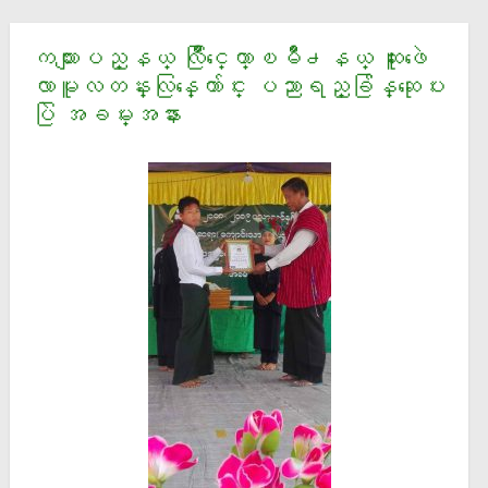
ကယားျပည္နယ္ လိြဳင္ေကာ္ၿမိဳ႕နယ္ ဆူးဖဲေ
လာမူလတန္းလြန္ေက်ာင္း ပညာရည္ခြ်န္ဆုေပး
ပြဲ အခမ္းအနား