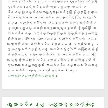
ယမန္ေန႔(၁၆-၁၂-၂၀၁၈)ရက္ေန႕ ညေန (၃း၅၀)နာရီ
မွ (၆း၀၀ )နာရီအခ်ိန္အထိ ကယားျပည္နယ္ ေဘာလခဲ ၿ
မိဳ႕နယ္ လူငယ္ခ်စ္ၾကည္ေရးေဘာ္လံုးၿပိဳင္ပြဲ ဗိုလ္လုပြဲႏွင့္ ဆုေပး
ပြဲ အခမ္းအနားအား ေဘာလခဲ ၿမိဳ႕နယ္ေဘာ္လံုးကြင္းတြင္ က်င္းပျပဳ
လုပ္ကာ ျပည္ခိုင္ၿဖိဳးပါတီ ျပည္နယ္ယာယီ အတြင္းေရးမွဴးဦးေက်ာ္ျမ
င့္ ကယားျပည္နယ္ ဗမာတိုင္းရင္းသား
ေရးရာဝန္ႀကီး ဦးလွမ်ိဴးေဆြ ေဘာ
လခဲၿမိဳ႕နယ္ ျပည္နယ္လႊတ္ေတာ္ကိုယ္စား လွယ္မ်ားျဖစ္ၾကသည့္
ဦးစိုးရယ္ႏွင့္ ဦးေအးေရႊ ကယားျပည္နယ္ ျပည္ခိုင္ၿဖိဳးပါတီ ျပည္န
ယ္ေကာ္မတီဝင္ (ေဘာလခဲၿမိဳ႕နယ္တာဝန္ခံ) ေဒၚဗ်ားျမာေမာင္ ျပ
ည္နယ္ေကာ္မတီဝင္ဦးရဲဝင္း ေဘာလခဲခရိုင္ပါတီ အတြင္းေရးမွဴး ဦး
ခ်စ္ဦးေမာင္ႏွင့္ ခရိုင္ေကာ္မတီဝင္ မ်ား ေဘာလခဲၿမိဳ႕နယ္ အတြ
င္းေရးမွဴး ဦးဟန္ထူးႏွင့္ ၿမိဳ႕နယ္ေကာ္မတီဝင္မ်ား အလွဴရွင္မ်ား ဖိ
တ္ၾကားထားေသာဧည့္သည္ေတာ္မ်ား ေဘာလခဲၿမိဳ႕နယ္အားကစား ဝါတနာရွ
င္မ်ား အသီးသီး တက္ေရာက္ အားေပးခ်ီးျမွင့္ခဲ႕ ပါသည္။
သတင္းအျပည့္အစံုကိုၾကည့္ရႈရန္
ရွားေတာၿမိဳ႕နယ္ ျပည္ေထာင္စုႀက့ံခုိင္ေ