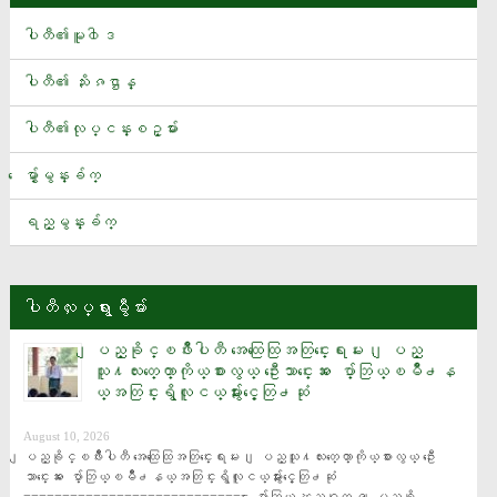
ဦးေသာင္းေအး ေပ်ာ္ဘြယ္ၿမိဳ႕နယ္အတြင္းရွိလူငယ္မ်ားႏွင့္ေတြ႕ဆုံ
ပါတီ၏မူ၀ါဒ
ဧရာဝတီတိုင္းေဒသႀကီးလႊတ္ေတာ္ ဥကၠ႒ အမ်ိဳးသားလႊတ္ေတာ္ကိုယ္စားလွယ္မ်ားႏွင့္
အမ်ိဳးသားလႊတ္ေတာ္႐ုံးဝန္ထမ္းမိသားစုမ်ားမွ ဧရာဝတီတိုင္းေဒသႀကီး ေရေဘးသ
ပါတီ၏ သႏိၷဌာန္
င့္ျပည္သူမ်ားအတြက္ ဆန္အိတ္(၂၀၀) ေထာက္ပံ့လႉဒါန္းျခင္းအခမ္းအနား
သို႔ တက္ေရာက္
ပါတီ၏လုပ္ငန္းစဥ္မ်ား
ျပည္ခိုင္ၿဖိဳးပါတီ အေထြေထြအတြင္းေရးမႉး လူငယ္အဖြဲ႕အစည္းမ်ားမွ လူင
ေမွ်ာ္မွန္းခ်က္
ယ္မ်ားႏွင့္ေတြ႕ဆုံ
ေဟာင္ေကာင္မွာ အသက္ ၁၆ ႏွစ္ေအာက္ကေလးေတြကို ဆိုရွယ္မီဒီယာအသုံးျပဳခြင့္တားျ
ရည္မွန္းခ်က္
မစ္ဖို႔ စီစဥ္ေန
ဒီယိုမန္ဒီကို ရီးယဲလ္မက္ဒရစ္အသင္း ေခၚယူ
ပါတီလႈပ္ရွားမွဳမ်ား
ျပည္ တြင္း စက္သုံးဆီေဈး တစ္လီတာလွ်င္ က်ပ္ ၁၇၀ မွ ၂၆၅ အထိ ျမင့္
တက္
ျပည္ခိုင္ၿဖိဳးပါတီ အေထြေထြအတြင္းေရးမႉး၊ ျပည္
သူ႔လႊတ္ေတာ္ကိုယ္စားလွယ္ ဦးေသာင္းေအး ေပ်ာ္ဘြယ္ၿမိဳ႕န
တစ္လကို လူတူစက္႐ုပ္ ၁၀၀၀ ထုတ္လုပ္မယ့္ မစ္ဆူဘီရွီ
ယ္အတြင္းရွိလူငယ္မ်ားႏွင့္ေတြ႕ဆုံ
UFC 331 ၿပိဳင္ ပြဲ မွာ ထိပ္ဆုံးေခါင္ ပြဲ ႀကီးအျဖစ္ ထိုး ရ ေတာ့ မယ့္ လက္ရွိ
August 10, 2026
ခ်န္ပီယံ ‌Joshua Van
ျပည္ခိုင္ၿဖိဳးပါတီ အေထြေထြအတြင္းေရးမႉး၊ ျပည္သူ႔လႊတ္ေတာ္ကိုယ္စားလွယ္ ဦးေ
ျမန္မာ့႐ိုးရာလက္ေဝွ႔ ကမာၻ႔ခ်န္ပီယံၿပိဳင္ပြဲတြင္ ႏိုင္ဝင္းထြန္း ေ႐ႊ
သာင္းေအး ေပ်ာ္ဘြယ္ၿမိဳ႕နယ္အတြင္းရွိလူငယ္မ်ားႏွင့္ေတြ႕ဆုံ 