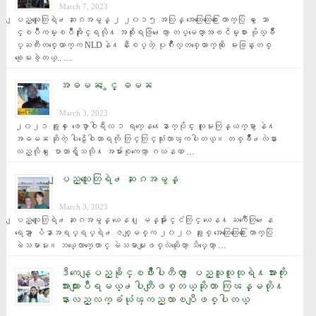
March 7, 2023
ျပည္သူေတြရဲ႕ ဆႏၵအမွန္ ၂ ၂၀၁၅ အလြန္ အေထြေထြေ႐ြးေကာက္ပြဲ မွ ေသာ
င္ၿပိဳကမ္းၿပိဳအႏိုင္ရလို႔ အစိုးရဖြဲ႕ေတာ့ တပ္မေတာ္အၿငိမ္းစား ဗိုလ္ခ်ဳ
ပ္ႀကီးတစ္ေယာက္က NLDနဲ႔ နီးစပ္တဲ့ ပုဂၢိဳလ္တစ္ေယာက္ကို ေမးခြန္းတစ္
ခုေမးခဲ့တယ္.. …
အဓမၼ ႏွင့္ ဓမၼ
March 3, 2023
၂၀၂၁ ခုႏွစ္ ေဖေဖာ္ဝါရီလ ၁ ရက္ေန႔ေနာက္ပိုင္း လူမႈကြန္ယက္မွာ နဲ႔ 
အဓမၼ ဆိုတဲ့ ပါဠိေဝါဟာရကို တြင္တြင္သုံးလာၾကပါတယ္။ တစ္ခ်ိဳ႕လဲနား
လည္လို႔ ေျပာတာရွိသလို႔ အမ်ားစုကေတာ့ ဂဃနဏ …
ျပည္သူေတြရဲ႕ ဆႏၵအမွန္
March 3, 2023
ျပည္သူေတြရဲ႕ ဆႏၵအမွန္ ယေန႔ ျမန္မာႏိုင္ငံတြင္ ယေန႔ ႀကဳံေတြ႕ေန
ရေသာ ျပႆနာအရပ္ရပ္ရဲ႕ ဇစ္ျမစ္က ၂၀၂၀ ခုႏွစ္ အေထြေထြေ႐ြးေကာက္ပြဲ 
မဲသမာမႈ။ ဘယ္ေလာက္ေတာင္ မဲသမာမႈျဖစ္လဲဆိုေတာ့ သိပ္ေတာ့ …
ဒီကေန့ျပည္ခုိင္ၿဖိဳးပါတီဟာ ျပည္သူလူထုရဲ႔အားကိုး
အားထားျပဳရမယ္႕ပါတီျဖစ္တယ္ဆိုတာ ကြၽန္မတို႔
နားလည္လက္ခံယုံၾကည္လာၿပီျဖစ္ပါတယ္