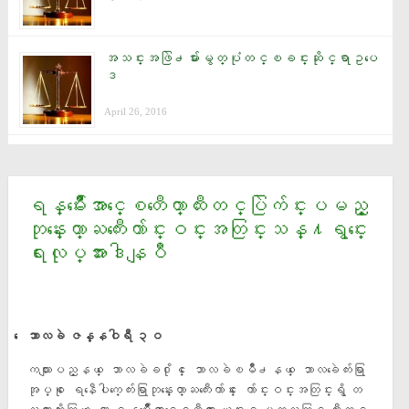
အသင္းအဖြဲ႕မ်ားမွတ္ပုံတင္ၿခင္းဆိုင္ရာဥပေ
ဒ
April 26, 2016
ရန္မ်ဳိးေအာင္ေစတီေတာ္ထီးတင္ပြဲက်င္းပမည့္
ဘုန္းေတာ္ႀကီးေက်ာင္းဝင္းအတြင္းသန္႔ရွင္းေ
ရးလုပ္အားဒါနျပဳ
ေဘာလခဲ ဇန္နဝါရီ ၃ဝ
ကယားျပည္နယ္ ေဘာလခဲခ႐ိုင္ ေဘာလခဲၿမိဳ႕နယ္ ေဘာလခဲေက်းရြာ
အုပ္စု ေရနီေပါက္ေက်းရြာဘုန္းေတာ္ႀကီးေက်ာင္း ေက်ာင္းဝင္းအတြင္းရွိ တ