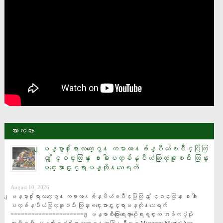
အားကစား
ျမန္မာ့႐ိုးရာလက္ေဝွ႔ ကမာၻ႔ခ်န္ပီယံၿပိဳင္ပြဲတြ
င္ ႏိုင္ဝင္းထြန္း ေ႐ႊခါးပတ္ခ်န္ပီယံဆြတ္ခူးၿပီး ထြန္း
မင္းေအာင္ႏွင့္ရာမန္တို႔သေရက်
August 10, 2026
ျမန္မာ့႐ိုးရာလက္ေဝွ႔ ကမာၻ႔ခ်န္ပီယံၿပိဳင္ပြဲတြင္ ႏိုင္ဝင္းထြန္း ေ႐ႊခါး
ပတ္ခ်န္ပီယံဆြတ္ခူးၿပီး ထြန္းမင္းေအာင္ႏွင့္ရာမန္တို႔သေရက် 
====================== ျမန္မာစီးပြားေရးေကာ္ပိုေရးရွင္းက အဓိကပံ့ပိုး