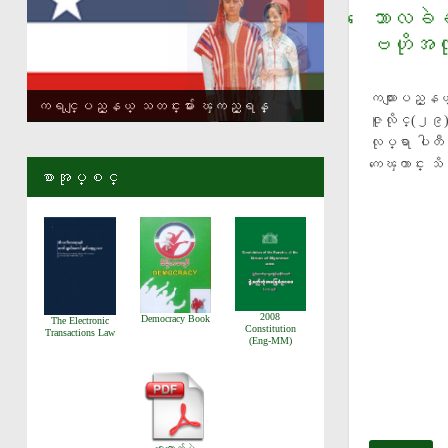
ေဘာလခဲခ
ဗဟိုအလု
ကယားျပည္နယ္၊
ကရင္ျပည္နယ္ သတင္းမ်ား ၾကည့္ရန္
ဇူလိုင္(၂၉
လုပ္ရာ ပါတီ
ကေၾကာင္း 
စာအုပ္စင္
2008
Democracy Book
The Electronic
Constitution
Transactions Law
(Eng-MM)