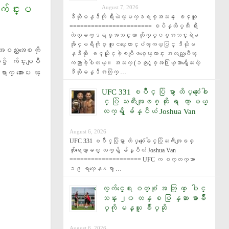
းက်င္းပ
August 7, 2026
ဒီယိုမန္ဒီကို ရီးယဲလ္မက္ဒရစ္အသင္း ေခၚယူ 
======================= စပိန္ထိပ္သီး ရီး
ယဲလ္မက္ဒရစ္အသင္းဟာ လိုက္ပ္ဇစ္အသင္းရဲ႕ 
အိုင္ဗရီကိုစ္ လူငယ္ေတာင္ပံၾကယ္ပြင့္ ဒီယိုမ
 အစည္းအေ၀းကို
န္ဒီကို ေခၚယူႏိုင္ခဲ့ၿပီျဖစ္ေၾကာင္း အတည္ျပဳေၾ
၌ က်င္းပျပဳ
ကညာခဲ့ပါတယ္။ အသက္ (၁၉)ႏွစ္အ႐ြယ္သာရွိေသးတဲ့ 
ဒီယိုမန္ဒီအတြက္ …
ာက္ အားေပး ၾ
UFC 331 ၿပိဳင္ ပြဲ မွာ ထိပ္ဆုံးေခါ
င္ ပြဲ ႀကီးအျဖစ္ ထိုး ရ ေတာ့ မယ့္
လက္ရွိ ခ်န္ပီယံ ‌Joshua Van
August 6, 2026
UFC 331 ၿပိဳင္ပြဲမွာ ထိပ္ဆုံးေခါင္ပြဲႀကီးအျဖစ္ 
ထိုးရေတာ့မယ့္ လက္ရွိ ခ်န္ပီယံ ‌Joshua Van 
==================== UFC က စက္တက္ဘာ 
၁၉ ရက္ေန႔မွာ …
ေလ့က်င့္ေရး ဝတ္စုံ အ တြ က္ ေပါင္
သန္း ၂၀ တန္ စ ပြ န္ဆာ စာခ်ဳ
ပ္ကို မန္ယူ ခ်ဳပ္ဆို
August 6, 2026