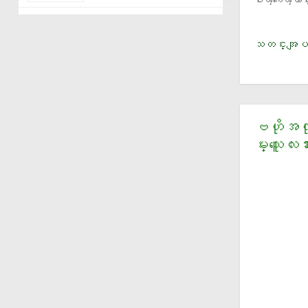
ပးၾကေၾကာင
သတင္းအျပည
ဗဟိုအလု
မ္းသူေလး