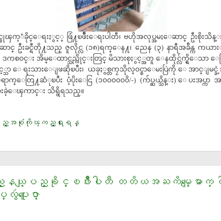
ၾက့ံခိုင္ေရးႏွင့္ ဖြံ႔ၿဖိဳးေရးပါတီ၊ ဗဟိုအလုပ္အမႈေဆာင္ ဦးစိုးသိန္
င္ ဦးခင္ရီတို႔သည္ ဇူလိုင္လ (၁၈)ရက္ေန႔၊ ညေန (၃) နာရီအခ်ိန္က ကယားျ
၊ ဒကစ၀င္း အိမ္ေထာင္သည္လိုင္းတြင္ မိသားစုႏွင့္အတူ ေနထိုင္လ်က္ရွိေသာ ေ
့သာ ေရးသားေျဖဆိုၿပီး၊ ယခုႏွစ္တကၠသိုလ္၀င္စာေမးပြဲကို ေအာင္ျမင္ခဲ့
ာက္ေတြ႔ဆံုၿပီး ပံ့ပိုးေငြ (၁၀၀၀၀၀၀ိ/-) (က်ပ္ဆယ္သိန္း) ေပးအပ္ကာ
ဲ့ေၾကာင္း သိရွိရသည္။
့္အစံုကိုၾကည့္ရႈရန္
္နယ္ျပည္ခိုင္ၿဖိဳးပါတီ တတိယအႀကိမ္ေျမာက္ 
္လွဴပူေဇာ္