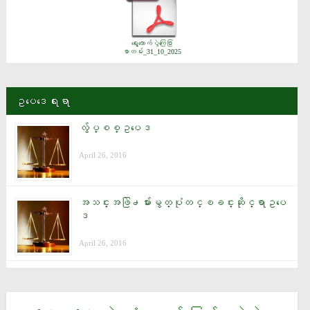
ရွေးကောက်ပွဲကြေငြာ
စာတမ်း_31_10_2025
ဥပေဒေရးရာ
လွ်ပ္စစ္ဥပေဒ
April 26, 2016
အသင္းအဖြဲ႕မ်ားမွတ္ပုံတင္ၿခင္းဆိုင္ရာဥပေ
ဒ
April 26, 2016