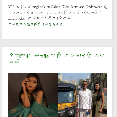
BTS အဖွဲ့ဝင် Jungkook အား Calvin Klein Jeans and Underwear ရဲ့
ကမ္ဘာလုံးဆိုင်ရာ သံတမန်အသစ်အဖြစ် ခန့်အပ်လိုက်ကြောင်း
Calvin Klein က တရားဝင် ကြေညာခဲ့ပါတယ်။
သတင္းအျပည့္အစံုကိုၾကည့္ရႈရန္
မိဘကျေးဇူး မမေ့လျော့သလို ဘဝမမေ့တဲ့ အလှ
မယ်