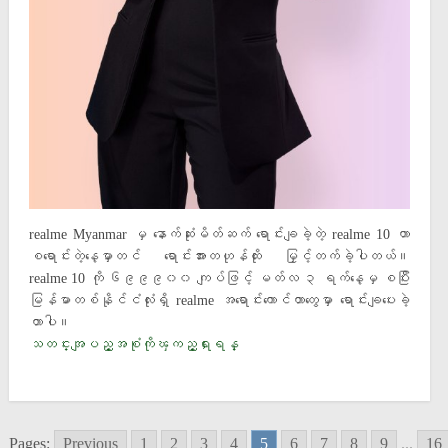
realme Myanmar မှ နောက်ဆုံးမိတ်ဆက် ရောင်းချခဲ့တဲ့ realme 10 ဟာ
စရောင်းတဲ့နေ့မှာတင် ရောင်းအားတဟုန်ထိုး မြှင့်တက်ခဲ့ပါတယ်။
realme 10 ကို ၆၉၉၉၀၀ ကျပ်ဖြင့် မတ်လ ၃ ရက်နေ့မှ စပြီး
မြန်မာတစ်နိုင်ငံလုံးရှိ realme အရောင်းကောင်တာတွေမှာ ရောင်းချပေးခဲ့
တာပါ။
သတင္းအျပည့္အစံုကိုၾကည့္ရႈရန္
Pages:
Previous
1
2
3
4
5
6
7
8
9
...
16