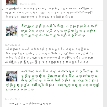
March 3, 2023
ျပည္သူေတြရဲ႕ ဆႏၵအမွန္ ယေန႔ ျမန္မာႏိုင္ငံတြင္ ယေန႔ ႀကဳံေတြ႕ေန
ရေသာ ျပႆနာအရပ္ရပ္ရဲ႕ ဇစ္ျမစ္က ၂၀၂၀ ခုႏွစ္ အေထြေထြေ႐ြးေကာက္ပြဲ 
မဲသမာမႈ။ ဘယ္ေလာက္ေတာင္ မဲသမာမႈျဖစ္လဲဆိုေတာ့ သိပ္ေတာ့ …
ဒီကေန့ျပည္ခုိင္ၿဖိဳးပါတီဟာ ျပည္သူလူထုရဲ႔အားကိုး
အားထားျပဳရမယ္႕ပါတီျဖစ္တယ္ဆိုတာ ကြၽန္မတို႔
နားလည္လက္ခံယုံၾကည္လာၿပီျဖစ္ပါတယ္
July 26, 2018
  မႏၲေလးတိုင္းေဒသႀကီး မိတီၴလာခ႐ိုင္ သာစည္ၿမိဳ႕နယ္ႏွင့္ ဝမ္းတြင္းၿ
မိဳ႕နယ္မ်ားတြင္ ဇူလိုင္ ၂၅ ရက္က ပါတီဝင္အဆိုျပဳလႊာေပးအပ္ပြဲမ်ားက်င္း
ပခဲ့ရာ ပါတီသို႔ဝင္ေရာက္ျခင္းႏွင့္ပတ္သက္၍ ဝမ္းတြင္းၿမိဳ႕နယ္ ဘုရားျ
ဖဴေက်းရြာအုပ္စု ရြာရွည္ေက်းရြာမွ ေမာင္စည္သူေအာင္ႏွင့္ သာစည္ၿမိဳ႕နယ္ …
မဟာေအာင္ေျမၿမိဳ႕နယ္ မဟာအေရွ႕ရပ္ကြက္မွ ေမာ
င္စုိင္းထက္ေက်ာ္ႏွင့္ ခ်မ္းေအးသာစံၿမိဳ႕နယ္ ကံေကာက္ႀ
ကီးရပ္ကြက္မွ မယြန္းမီမီေဇာ္တုိ႔မွ ျပည္ေထာင္စုၾ
ကံ့ခုိင္ေရးႏွင့္ဖြံ႕ၿဖိဳးေရးပါတီသုိ႔ ဝင္ေရာက္ျခင္းႏွင့္ပတ္သက္၍ ​ေျ
ပာျကားသြား​ေသာစကားသံမ်ား
July 26, 2018
    သတင္းအျပည့္အစံုကိုၾကည့္ရႈရန္