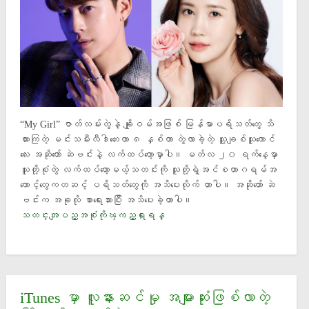
“My Girl” ဇာတ်လမ်းတွဲနဲ့ ချိုဝမ်အဖြစ် မြန်မာပရိသတ်တွေ သိ
ထားကြတဲ့ မင်းသမီးလီဒါဟေးဟာ ၈ နှစ်တာ တွဲလာခဲ့တဲ့ သူ့ချစ်သူကောင်
လေး အဆိုတော် ဆဲဗင်းနဲ့ လက်ထပ်တော့မှာပါ။ မတ်လ ၂၀ ရက်နေ့မှာ
သူတို့စုံတွဲ လက်ထပ်တော့မယ့်သတင်းကို သူတို့ရဲ့အင်စတာဂရမ်အ
ကောင့်တွေကတဆင့် ပရိသတ်တွေကို အသိပေးလိုက် တာပါ။ အဆိုတော် ဆဲ
ဗင်းက အခုလို စာရေးသားပြီး အသိပေးခဲ့တာပါ။
သတင္းအျပည့္အစံုကိုၾကည့္ရႈရန္
iTunes မှာ လူနားဆင်မှု အများဆုံးဖြစ်လာတဲ့