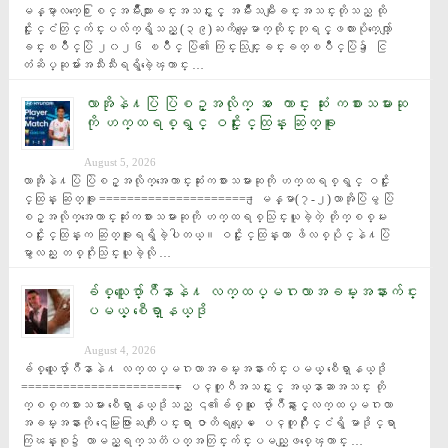
မန္မာ့လက္ေ႐ြးစင္အမ်ိဳးသားျခင္းအသင္းႏွင့္ အမ်ိဳးသမီးျခင္းအသင္းတိုသည္ ထို
င္းႏိုင္ငံတြင္က်င္းပလ်က္ရွိသည့္ (၃၉)ႀကိမ္ေျမာက္ထိုင္းဘုရင့္ဖလားပိုက္ေက်ာ္ျ
ခင္းၿပိဳင္ပြဲ ၂၀၂၆ ၿပိဳင္ ပြဲ၏ ကြင္းသြင္းျခင္းခတ္ၿပိဳင္ပြဲ၌ ေငြ
တံဆိပ္ဆုမ်ားအသီးသီးရရွိခဲ့ေၾကာင္း …
လာအိုနဲ႔ပြဲ ပြဲစဥ္အလိုက္ အ ေကာင္း ဆုံး ကစားသမားဆု
ကို ဟက္ထရစ္ရွင္ ဝင္းႏိုင္ထြန္း ဆြတ္ခူး
August 5, 2026
လာအိုနဲ႔ပြဲ ပြဲစဥ္အလိုက္အေကာင္းဆုံးကစားသမားဆုကို ဟက္ထရစ္ရွင္ ဝင္းႏို
င္ထြန္း ဆြတ္ခူး ====================== ျမန္မာ(၇-၂)လာအိုပြဲမွ ပြဲ
စဥ္အလိုက္အေကာင္းဆုံးကစားသမားဆုကို ဟက္ထရစ္သြင္းယူခဲ့တဲ့ တိုက္စစ္မႉး 
ဝင္းႏိုင္ထြန္းက ဆြတ္ခူးရရွိခဲ့ပါတယ္။ ဝင္းႏိုင္ထြန္းဟာ ဖိလစ္ပိုင္နဲ႔ပြဲ
မွာလည္း တစ္ဂိုးသြင္းယူခဲ့လို …
ခ်စ္သူေဂ်ာ္ဂ်ီနာနဲ႔ လက္ထပ္မဂၤလာအခမ္းအနားက်င္း
ပမယ့္ စီေရာ္နယ္ဒို
August 4, 2026
ခ်စ္သူေဂ်ာ္ဂ်ီနာနဲ႔ လက္ထပ္မဂၤလာအခမ္းအနားက်င္းပမယ့္ စီေရာ္နယ္ဒို 
======================= ေပၚတူဂီအသင္းႏွင့္ အယ္နာဆာအသင္း တို
က္စစ္ကစားသမား စီေရာ္နယ္ဒိုသည္ ၎၏ခ်စ္သူ ေဂ်ာ္ဂ်ီနာႏွင့္လက္ထပ္မဂၤလာ
အခမ္းအနားကို ၎ေမြးဖြားႀကီးျပင္းရာ ဇာတိရပ္ေျမ ေပၚတူဂီႏိုင္ငံရွိ မာဒိုင္ရာ
ကြၽန္းစု၌ လာမည့္ရက္သတၱပတ္အတြင္းက်င္းပမည္ျဖစ္ေၾကာင္း …