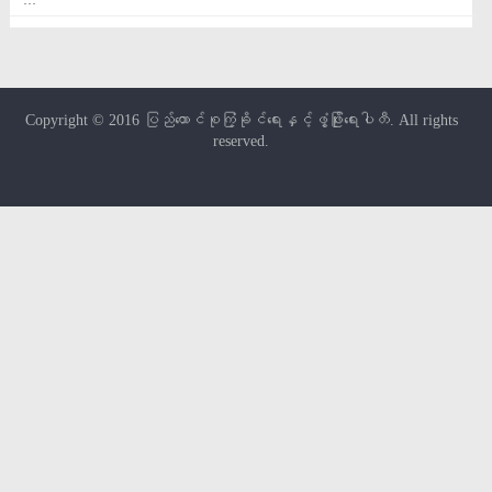
Copyright © 2016
ပြည်ထောင်စုကြံ့ခိုင်ရေးနှင့်ဖွံ့ဖြိုးရေးပါတီ
. All rights
reserved.