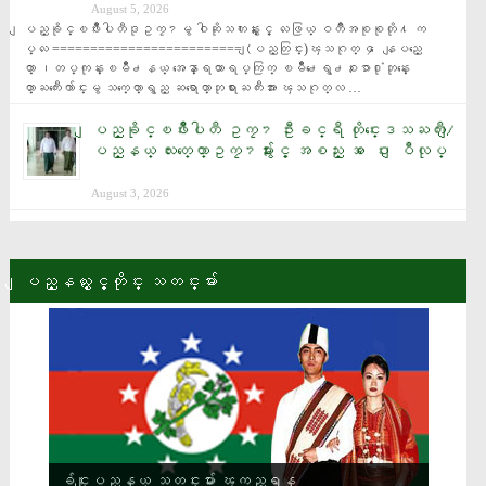
August 5, 2026
ျပည္ခိုင္ၿဖိဳးပါတီဒုဥကၠ႒မွ ဝါဆိုသကၤန္းႏွင့္ လႉဖြယ္ ဝတၳဳအစုစုတို႔ က
ပ္လႉ ========================= (ျပည္တြင္း)ၾသဂုတ္ ၄ ေနျပည္ေ
တာ္ ၊တပ္ကုန္းၿမိဳ႕နယ္ အေနာ္ရထာရပ္ကြက္ ၿမိဳ႕ေရွ႕စႏၵာ႐ုံဘုန္းေ
တာ္ႀကီးေက်ာင္းမွ သက္ေတာ္ရွည္ ဆရာေတာ္ဘုရားႀကီးအား ၾသဂုတ္လ …
ျပည္ခိုင္ၿဖိဳးပါတီ ဥကၠ႒ ဦးခင္ရီ တိုင္းေဒသႀကီး/ျ
ပည္နယ္ လႊတ္ေတာ္ဥကၠ႒မ်ားႏွင့္ အစည္း အ ေဝး ျပဳလုပ္
August 3, 2026
ျပည္နယ္ႏွင့္တိုင္း သတင္းမ်ား
ခ်င္းျပည္နယ္ သတင္းမ်ား ၾကည့္ရန္