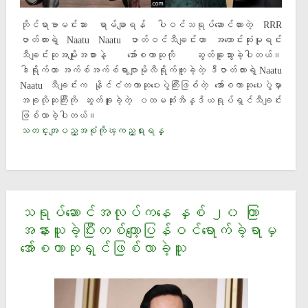
ဘိုင်ရာဗာမင်းသား ရာမ်ချာရန် ပါဝင်သရုပ်ဆောင်ထားတဲ့ RRR
ဇာတ်ကားရဲ့ Naatu Naatu ဇာတ်ဝင်သီချင်းဟာ အကောင်းဆုံးမူရင်း
သီချင်းဆုအမျိုးအစားနဲ့ အော်စကာဆုကို ဆွတ်ခူးသွားခဲ့ပါတယ်။
ဒါရိုက်တာ အက်စ်အက်စ်ရာဂျာမိုလီရိုက်ကူးခဲ့တဲ့ ဒီဇာတ်ကားရဲ့ Naatu
Naatu သီချင်းက နိုင်ငံတကာဆုပေးပွဲကြီးဖြစ်တဲ့ အော်စကာဆုပေးပွဲမှာ
အခုလိုဆုကြီးကို ဆွတ်ခူးခဲ့တဲ့ ပထမဆုံးအိန္ဒိယရုပ်ရှင်သီချင်း
ဖြစ်လာခဲ့ပါတယ်။
သတင္းအျပည့္အစံုကိုၾကည့္ရႈရန္
သရုပ်ဆောင်အလုပ်ကနေ နှစ် ၂၀ ကြာ
အနားယူခဲ့ပြီးတစ်ကျော့ပြန်ဝင်ရောက်ခဲ့ရာမှ
အော်စကာဆုရှင်ဖြစ်လာခဲ့သူ