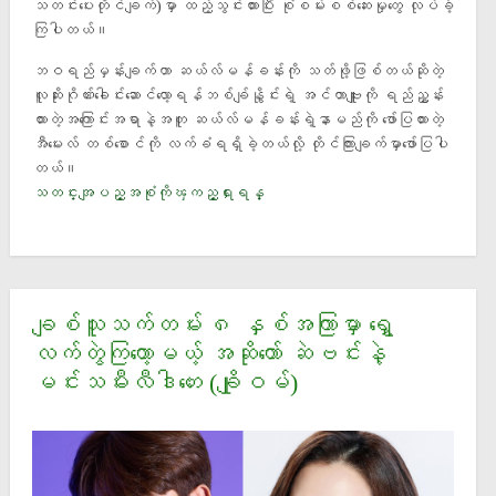
သတင်းပေးတိုင်ချက်)မှာ ထည့်သွင်းထားပြီး စုံစမ်းစစ်ဆေးမှုတွေ လုပ်ခဲ့
ကြပါတယ်။
ဘဝရည်မှန်းချက်ဟာ ဆယ်လ်မန်ခန်းကို သတ်ဖို့ဖြစ်တယ်ဆိုတဲ့
လူဆိုးဂိုဏ်း​ခေါင်းဆောင်လော့ရန်ဘစ်ချ်နွိုင်းရဲ့ အင်တာဗျူးကို ရည်ညွှန်း
ထားတဲ့အကြောင်းအရာနဲ့အတူ ဆယ်လ်မန်ခန်းရဲ့နာမည်ကို ဖော်ပြထားတဲ့
အီမေးလ် တစ်စောင်ကို လက်ခံရရှိခဲ့တယ်လို့ တိုင်ကြားချက်မှာဖော်ပြပါ
တယ်။
သတင္းအျပည့္အစံုကိုၾကည့္ရႈရန္
ချစ်သူသက်တမ်း ၈ နှစ်အကြာမှာ ရွှေ
လက်တွဲကြတော့မယ့် အဆိုတော် ဆဲဗင်းနဲ့
မင်းသမီးလီဒါဟေး (ချိုဝမ်)