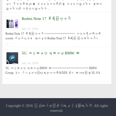
ယ္။ ဒီစက္ဘီးဟာ တျခား ေျခနင္းမဲ့စက္ဘီးလိုပဲ ေျခနင္းလည္းမပါ၊ ေမာ္တာလ
ည္းမပါသလို ဘရိတ္လည္းမပါဘဲ …
Redmi Note 17 စီးရီးထြက္ၿပီ
July 15, 2026
Redmi Note 17 စီးရီးထြက္ၿပီ ================= ဘက္ထရီႀကီးႀကီး 
screen က်ယ္က်ယ္နဲ႔ ေဈးတန္တဲ့ Redmi Note 17 စီးရီးေတြ ထြက္လာပါၿပီ။   
…
5G အင္တာနက္ ရလာမယ့္ BMW ကား
July 14, 2026
5G အင္တာနက္ ရလာမယ့္ BMW ကား ==================== BMW 
Group နဲ႔ ဂ်ပန္ဆက္သြယ္ေရးကုမၸဏီ KDDI တို႔ ကားသစ္ေတြမွာ 5G SA 
…
Copyright © 2016
ပြည်ထောင်စုကြံ့ခိုင်ရေးနှင့်ဖွံ့ဖြိုးရေးပါတီ
. All rights
reserved.