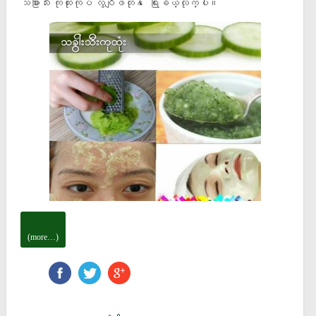
သခြားသီး ကုထံုးကိုပဲ လွပ်ိဳျဖဴတို႔ ေရြးခ်ယ္လိုက္ပါ။
(more…)