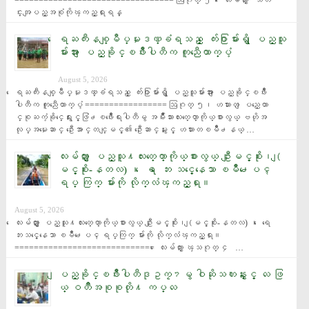
================================= ဩဂုတ္ ၅၊ ေလးမ်က္ႏွာ   သတ
င္းအျပည့္အစံုကိုၾကည့္ရႈရန္
ေရႀကီးနစ္ျမဳပ္မႈဒဏ္ခံရသည့္ ေက်း႐ြာမ်ားရွိ ျပည္သူ
မ်ားအား ျပည္ခိုင္ၿဖိဳးပါတီက ကူညီေထာက္ပံ့
August 5, 2026
ေရႀကီးနစ္ျမဳပ္မႈဒဏ္ခံရသည့္ ေက်း႐ြာမ်ားရွိ ျပည္သူမ်ားအား ျပည္ခိုင္ၿဖိဳး
ပါတီက ကူညီေထာက္ပံ့ ================= ဩဂုတ္ ၅၊ ဟသၤာတ ျပည္ေထာ
င္စုႀကံ့ခိုင္ေရးႏွင့္ဖြံ႕ၿဖိဳးေရးပါတီမွ အမ်ိဳးသားလႊတ္ေတာ္ကိုယ္စားလွယ္ ဗဟိုအ
လုပ္အမႈေဆာင္ ဦးေအာင္တင္ျမင့္၏ ဦးေဆာင္မႈႏွင့္ ဟသၤာတၿမိဳ႕နယ္ …
ေလးမ်က္ႏွာ ျပည္သူ႔လႊတ္ေတာ္ကိုယ္စားလွယ္ ဦးျမင့္စိုး၊ (ျ
မင့္စိုး-နတလ) ၊ ေရ ေဘး သင့္ေနေသာ ၿမိဳ႕ေပၚ
ရပ္ ကြက္ မ်ားကို လိုက္လံၾကည့္ရႈ။
August 5, 2026
ေလးမ်က္ႏွာ ျပည္သူ႔လႊတ္ေတာ္ကိုယ္စားလွယ္ ဦးျမင့္စိုး၊ (ျမင့္စိုး-နတလ) ၊ ေရေ
ဘးသင့္ေနေသာ ၿမိဳ႕ေပၚ ရပ္ကြက္ မ်ားကို လိုက္လံၾကည့္ရႈ။ 
============================= ေလးမ်က္ႏွာ ၾသဂုတ္ ၄   …
ျပည္ခိုင္ၿဖိဳးပါတီဒုဥကၠ႒မွ ဝါဆိုသကၤန္းႏွင့္ လႉ ဖြ
ယ္ ဝတၳဳအစုစုတို႔ ကပ္လႉ