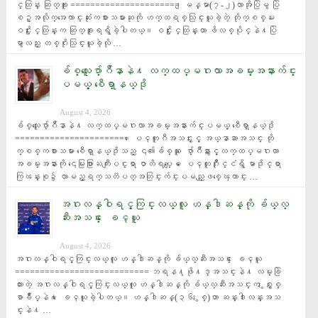
င္ထြန္း ဆြတ္ခူး ====================== ျမန္မာ(၇-၂)လာအိုပြဲမွ ပြဲ
စဥ္အလိုက္အေကာင္းဆုံးကစားသမားဆုကို ဟက္ထရစ္သြင္းယူခဲ့တဲ့ တိုက္စစ္မႉး 
ဝင္းႏိုင္ထြန္းက ဆြတ္ခူးရရွိခဲ့ပါတယ္။ ဝင္းႏိုင္ထြန္းဟာ ဖိလစ္ပိုင္နဲ႔ပြဲ
မွာလည္း တစ္ဂိုးသြင္းယူခဲ့လို …
ခ်စ္သူေဂ်ာ္ဂ်ီနာနဲ႔ လက္ထပ္မဂၤလာအခမ္းအနားက်င္း
ပမယ့္ စီေရာ္နယ္ဒို
August 4, 2026
ခ်စ္သူေဂ်ာ္ဂ်ီနာနဲ႔ လက္ထပ္မဂၤလာအခမ္းအနားက်င္းပမယ့္ စီေရာ္နယ္ဒို 
======================= ေပၚတူဂီအသင္းႏွင့္ အယ္နာဆာအသင္း တို
က္စစ္ကစားသမား စီေရာ္နယ္ဒိုသည္ ၎၏ခ်စ္သူ ေဂ်ာ္ဂ်ီနာႏွင့္လက္ထပ္မဂၤလာ
အခမ္းအနားကို ၎ေမြးဖြားႀကီးျပင္းရာ ဇာတိရပ္ေျမ ေပၚတူဂီႏိုင္ငံရွိ မာဒိုင္ရာ
ကြၽန္းစု၌ လာမည့္ရက္သတၱပတ္အတြင္းက်င္းပမည္ျဖစ္ေၾကာင္း …
အဂၤလန္ဝါရင့္ကြင္းလယ္လူ ဟန္ဒါဆန္ကို ခ်ယ္လ္
ဆီးအသင္း ေခၚယူ
August 4, 2026
အဂၤလန္ဝါရင့္ကြင္းလယ္လူ ဟန္ဒါဆန္ကို ခ်ယ္လ္ဆီးအသင္း ေခၚယူ 
=========================== ဘရန႔္ဖို႔ဒ္အသင္းနဲ႔ လမ္းခြဲ
ထားတဲ့ အဂၤလန္ဝါရင့္ကြင္းလယ္လူ ဟန္ဒါဆန္ကို ခ်ယ္လ္ဆီးအသင္းက ႏွစ္ႏွစ္
စာခ်ဳပ္နဲ႔ ေခၚယူခဲ့ပါတယ္။ ဟန္ဒါဆန္(၃၆ ႏွစ္)ဟာ ဆန္းဒါးလန္းအသ
င္းနဲ႔ …