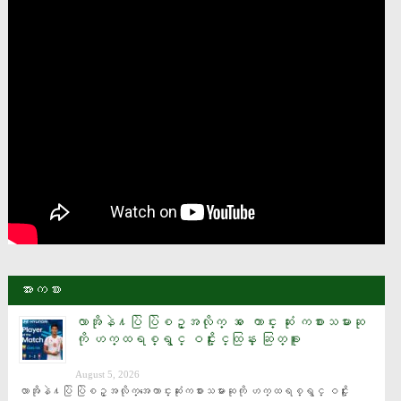
အားကစား
လာအိုနဲ႔ပြဲ ပြဲစဥ္အလိုက္ အ ေကာင္း ဆုံး ကစားသမားဆု
ကို ဟက္ထရစ္ရွင္ ဝင္းႏိုင္ထြန္း ဆြတ္ခူး
August 5, 2026
လာအိုနဲ႔ပြဲ ပြဲစဥ္အလိုက္အေကာင္းဆုံးကစားသမားဆုကို ဟက္ထရစ္ရွင္ ဝင္းႏို