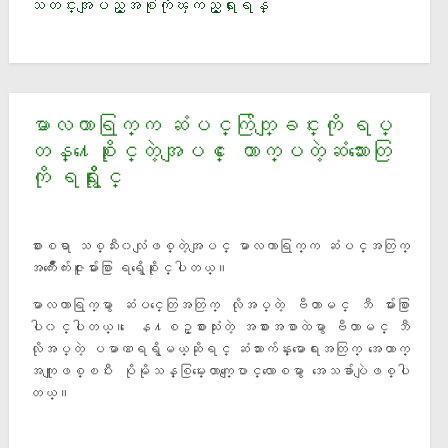
သတင္းအျပည့္အစံုကိုၾကည့္ရႈရန္
မာလကာရြက္က ဆံပင္ကြ်တ္ျခင္းကို ရပ္
တန္႔ေစႏိုင္တဲ့အျပင္ ေတာက္ပတဲ့ဆံသားေတြ
ကို ရရွိႏိုင္
စားစရာ သစ္သီး၀လံျဖစ္တဲ့အျပင္ မာလကာရြက္က ဆံပင္အတြက္
အက်ိဳးေက်းဇူးမ်ားစြာ ရရွိေစႏိုင္ပါတယ္။
မာလကာရြက္မွာ ဆံပင္ေတြအတြက္ လိုအပ္တဲ့ ဗီတာမင္ ဘီ မ်ားစြာ
ပါ၀င္ပါတယ္။ ေန႔စဥ္စားသံုးတဲ့ အစားအစာထဲမွာ ဗီတာမင္ ဘီ
လိုအပ္တဲ့ ပမာဏရရွိမယ္ဆိုရင္ ဆံသားက်န္းမာေရးအတြက္ အေထာက္
အကူျဖစ္ၿပီး ပိုမိုသန္စြမ္းေတာက္ေျပာင္လာေစမွာ အေသခ်ာပဲျဖစ္ပါ
တယ္။