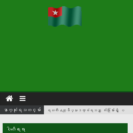
ေနာက္ဆံုးရသတင္းမ်ား
ေရႀကီးနစ္ျမဳပ္မႈဒဏ္ခံရသည့္ ေက်း႐ြာမ်ားရွိ ျပ
ည္သူမ်ားအား ျပည္ခိုင္ၿဖိဳးပါတီက ကူညီေထာက္ပံ့
ေတာင္ကိုရီးယားမွာ အပူလႈိင္းေၾကာင့္ ေသဆုံးသူ ၁၉ ဦးအထိရွိလာ
ပါတီေရးရာ