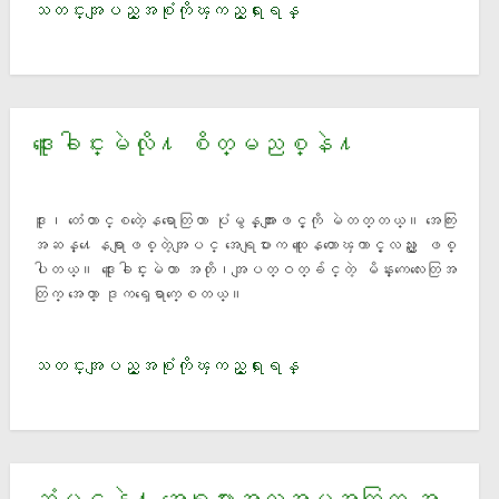
သတင္းအျပည့္အစံုကိုၾကည့္ရႈရန္
ဒူးေခါင္းမဲလို႔ စိတ္မညစ္နဲ႔
ဒူး၊ တံေတာင္စတဲ့ေနရာေတြဟာ ပံုမွန္အားျဖင့္ကို မဲတတ္တယ္။ အေကြး
အဆန္႔ေနရာျဖစ္တဲ့အျပင္ အေရျပားက ထူေနတာေၾကာင့္လည္း ျဖစ္
ပါတယ္။ ဒူးေခါင္းမဲတာ အတို၊အျပတ္ဝတ္ခ်င္တဲ့ မိန္းကေလးေတြအ
တြက္ အေတာ္ ဒုကၡေရာက္ေစတယ္။
သတင္းအျပည့္အစံုကိုၾကည့္ရႈရန္