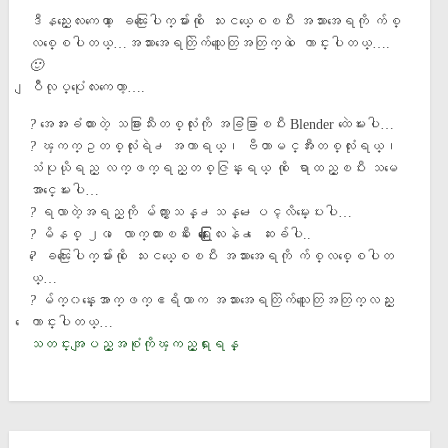
ဒီနည္းေလးကေတာ့ ေခၽြးေပါက္မ်ားကို ေသးငယ္ေစၿပီး အသားအေရကို က်စ္
လစ္ေစပါတယ္…အသားအေရတြဲက်သူေတြအတြက္လဲ ေကာင္းပါတယ္….
🙂
ျပဳလုပ္ပံုေလးကေတာ့….
?
အေအးခံထားတဲ့ သခြားသီးတစ္လံုးကို အခြံခြာၿပီး Blender ထဲေမႊပါ…
?
ၾကက္ဥတစ္လံုးရဲ႕ အကာရယ္၊ ဗီတာမင္အီးတစ္လံုးရယ္၊
သံပုယိုရည္ လက္ဖက္ရည္တစ္ဇြန္းရယ္ ကို ေရာထည့္ၿပီး သမေ
အာင္ေမႊပါ…
?
ရလာတဲ့အရည္ကို မ်က္ႏွာသန္႕သန္႕ေပၚလိမ္းေပးပါ…
?
မိနစ္ ၂၀ ေလာက္ထားၿပီး ေရေႏြးေႏြးေလးနဲ႕ ေဆးခ်ပါ..
?
ေခၽြးေပါက္မ်ားကို ေသးငယ္ေစၿပီး အသားအေရကို က်စ္လစ္ေစပါတ
ယ္…
?
မ်က္၀န္းေအာက္ဖက္ဧရိယာက အသားအေရတြဲက်သူေတြအတြက္လည္း
ေကာင္းပါတယ္…
သတင္းအျပည့္အစံုကိုၾကည့္ရႈရန္