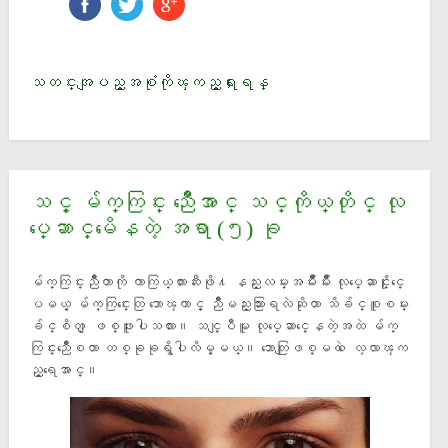
သတင္းအျပည့္အစံုကိုၾကည့္ရႈရန္
သင့္ မ်က္ကြင္း ညိဳေအာင္ သင္ကိုယ္တုိင္ လု
ပ္ေဆာင္မိေနတဲ့ အရာ (၅) ခု
မ်က္ကြင္းညိဳတာကို ကာကြယ္တားဆီးဖုိ႔ နည္းလမ္းအမ်ဳိးမ်ဳိး လုပ္ေဆာင္ႏုိင္ေ
ပမယ့္ မ်က္ကြင္းေတြ ဘာေၾကာင့္ ညိဳမည္းသြားရလဲဆုိတာ သိခ်င္စူစမ္း
ခ်င္စိတ္ ျဖစ္ဖူးပါသလား။ သင္ျပဳမူ လုပ္ေဆာင္ေနတဲ့အထဲ မ်က္
ကြင္းညိဳေစတာ တစ္ခုခုရိွပါလိမ့္မယ္။ ဘာေတြျဖစ္မလဲ ေလ့လာၾက
ည့္ရေအာင္။