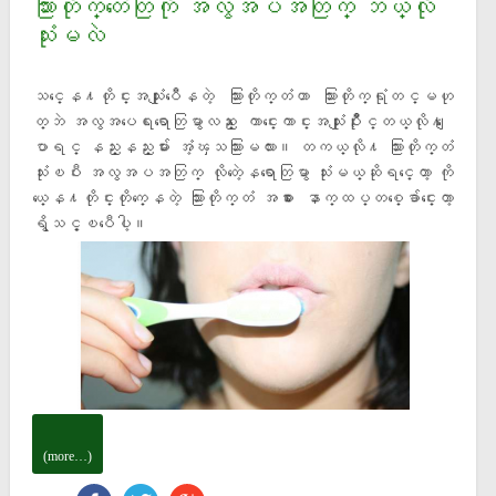
သြားတုိက္တံေတြကို အလွအပအတြက္ ဘယ္လို
သံုးမလဲ
သင္ေန႔တုိင္းအသံုးျပဳေနတဲ့ သြားတိုက္တံဟာ သြားတိုက္ရံုတင္မဟု
တ္ဘဲ အလွအပေရးရာေတြမွာလည္း ေကာင္းေကာင္းအသံုးျပဳႏိုင္တယ္လို႔ ေျ
ပာရင္ နည္းနည္းမ်ား အံ့ၾသသြားမလား။ တကယ္လုိ႔ သြားတိုက္တံ
သံုးၿပီး အလွအပအတြက္ လိုတဲ့ေနရာေတြမွာ သံုးမယ္ဆုိရင္ေတာ့ ကို
ယ္ေန႔တုိင္းတိုက္ေနတဲ့ သြားတုိက္တံ အစား ေနာက္ထပ္တစ္ေခ်ာင္းေတာ့
ရွိသင့္ၿပီေပါ့။
(more…)