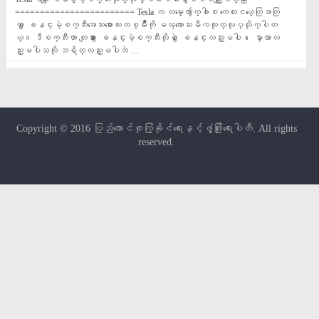
======================== Tesla က လမ္းေလွ်ာက္ခါစ ကေလးငယ္ေတြအတြ
က္ ေျခနင္းမဲ့စက္ဘီးအေသးစားေလးတစ္မ်ိဳးကို မၾကာေသးမီကထုတ္လုပ္လိုက္ပါတ
ယ္။ ဒီစက္ဘီးဟာ တျခား ေျခနင္းမဲ့စက္ဘီးလိုပဲ ေျခနင္းလည္းမပါ၊ ေမာ္တာလ
ည္းမပါသလို ဘရိတ္လည္းမပါဘဲ …
Copyright © 2016
ပြည်ထောင်စုကြံ့ခိုင်ရေးနှင့်ဖွံ့ဖြိုးရေးပါတီ
. All rights
reserved.