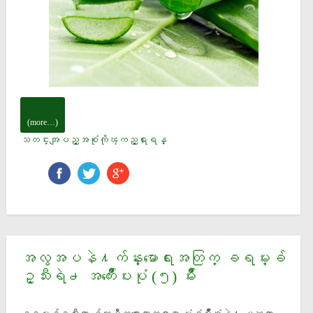
(more…)
သတင္းအျပည့္အစံုကိုၾကည့္ရႈရန္
အလွအပနဲ႔က်န္းမာေရးအတြက္ ခရမ္းခ်
ဥ္သီးရဲ႕ အက်ိဳးေပးပံု (၅) မ်ိဳး