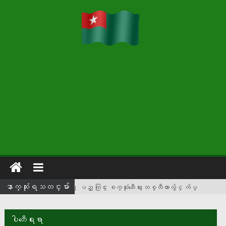
ေနာက္ဆံုးရသတင္းမ်ား
ျပည္ တြင္း စက္သုံးဆီေဈး တစ္လီတာလွ်င္ က်ပ္
၁၇၀ မွ ၂၆၅ အထိ ျမင့္တက္
တစ္လကို လူတူစက္႐ုပ္ ၁၀၀၀ ထုတ္လုပ္မယ့္ မစ္ဆူဘီရွီ
ပါတီေရးရာ