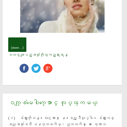
(more…)
သတင္းအျပည့္အစံုကိုၾကည့္ရႈရန္
ဝက္ျခံမေပါက္ေအာင္ လုပ္ၾကမယ္
(၁) မ်က္ႏွာကိုသန္႔စင္ေအာင္ ေန႔စဥ္ျပဳလုပ္ပါ။ မ်က္ႏွာသစ္
ဆပ္ျပာသံုးၿပီး မနက္တႀကိမ္၊ ညတႀကိမ္ ေဆး ေၾကာသ