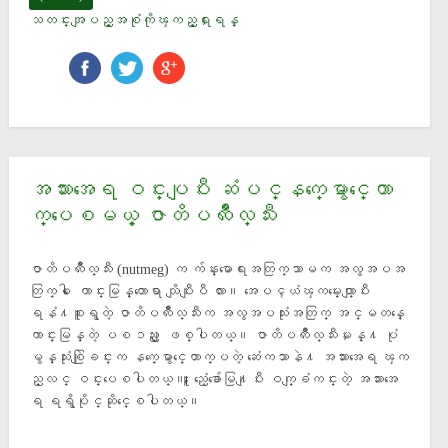
သတင္းအျပည့္အစံုကိုၾကည့္ရႈရန္
အသားအေရ ဝင္းပျပီး ဆံပင္နက္ေမွာင္ေတာ
က္ပေစမယ့္ ဇာတိပၹိဳလ္သီး
ဇာတိပၹဳိလ္သီး (nutmeg) က က်န္းမာေရးအတြက္သာမက အလွအပအ
တြက္ပါ ေကာင္းမြန္တာေရာ သိျပီးျပီ လား။ အေပၚယံၾကမ္းေထာ္ျပီး
ရနံ႔စူးရွတဲ့ ဇာတိပၹဳိလ္သီးက အလွအပသုံးအတြက္ အင္မတန္ေ
ကာင္းမြန္တဲ့ ပစၥည္း ျဖစ္ပါတယ္။ ဇာတိပၹဳိလ္သီးမႈန္႔ ပုံ
မွန္သုံးစြဲျခင္းက နက္ေမွာင္ေတာက္ပတဲ့ ဆံေကသာနဲ႔ အသားအေရ ၾက
ည္လင္ ဝင္းပေစပါတယ္။ ႏူးည့ံေခ်ာေမြ႔ျပီး ဝက္ျခံကင္းတဲ့ အသားအေ
ရ ရရိွပိုင္ဆုိင္ေစပါတယ္။