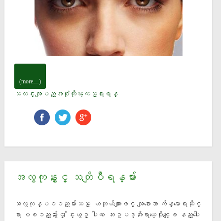
(more…)
သတင္းအျပည့္အစံုကိုၾကည့္ရႈရန္
အလွကုန္ႏွင့္ သတိျပဳရန္မ်ား
အလွကုန္ပစၥည္းမ်ားသည္ ေယဘုယ်အားျဖင့္ အျခားေသာ က်န္းမာေရးဆိုင္
ရာ ပစၥည္းမ်ားႏွင့္ ႏိႈင္းယွဥ္ ပါက ေဘးဥပဒ္အႏၲရာယ္ေပးႏိုင္ေျခ နည္းပါးေ