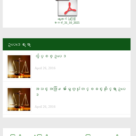
ရွေးကောက်ပွဲကြေငြာ
စာတမ်း_31_10_2025
ဥပေဒေရးရာ
လွ်ပ္စစ္ဥပေဒ
April 26, 2016
အသင္းအဖြဲ႕မ်ားမွတ္ပုံတင္ၿခင္းဆိုင္ရာဥပေ
ဒ
April 26, 2016