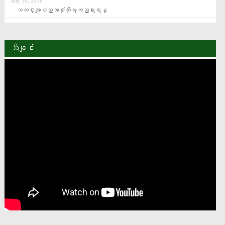
July 26, 2018
    သတင္းအျပည့္အစံုကိုၾကည့္ရႈရန္
သီချင်း