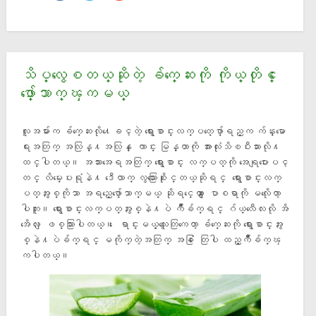
သိပ္လွေစတယ္ဆိုတဲ့ ခ်က္ေဆးကို ကိုယ္တုိင္ ေ
ဖ်ာ္ေသာက္ၾကမယ္
လူအမ်ားက ခ်က္ေဆးလို႔ေခၚတဲ့ ရွားေစာင္းလက္ပတ္ေဖ်ာ္ရည္က က်န္းမာေ
ရးအတြက္ အလြန္႔အလြန္ ေကာင္း မြန္တာကို အားလံုးသိၿပီးသားလို႔
ထင္ပါတယ္။ အသားအေရအတြက္ ရွားေစာင္း လက္ပတ္ကို အေရျပားေပၚ
တင္ လိမ္းေပးရုံနဲ႔ ဒီေလာက္ လွသြားေစႏိုင္တယ္ဆိုရင္ ရွားေစာင္းလက္
ပတ္အႏွစ္ကိုသာ အရည္ေဖ်ာ္ေသာက္မယ္ ဆိုရင္ေတာ့ ေျပာစရာကို မလိုေတာ့
ပါဘူး။ ရွားေစာင္းလက္ပတ္အႏွစ္နဲ႔ပဲ က်ိဳခ်က္ရင္ ဂ်ယ္လီေလးလို အိ
အိေလး ျဖစ္သြားပါတယ္။ ေရာင္းမယ့္သူေတြကေတာ့ ခ်က္ေဆးကို ရွားေစာင္းအႏွ
စ္နဲ႔ပဲခ်က္ရင္ မကိုက္တဲ့အတြက္ အခြံ ေတြပါ ထည့္က်ိဳခ်က္ၾ
ကပါတယ္။