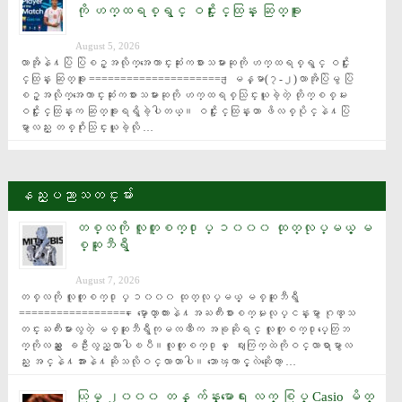
ကို ဟက္ထရစ္ရွင္ ဝင္းႏိုင္ထြန္း ဆြတ္ခူး
August 5, 2026
လာအိုနဲ႔ပြဲ ပြဲစဥ္အလိုက္အေကာင္းဆုံးကစားသမားဆုကို ဟက္ထရစ္ရွင္ ဝင္းႏို
င္ထြန္း ဆြတ္ခူး ====================== ျမန္မာ(၇-၂)လာအိုပြဲမွ ပြဲ
စဥ္အလိုက္အေကာင္းဆုံးကစားသမားဆုကို ဟက္ထရစ္သြင္းယူခဲ့တဲ့ တိုက္စစ္မႉး 
ဝင္းႏိုင္ထြန္းက ဆြတ္ခူးရရွိခဲ့ပါတယ္။ ဝင္းႏိုင္ထြန္းဟာ ဖိလစ္ပိုင္နဲ႔ပြဲ
မွာလည္း တစ္ဂိုးသြင္းယူခဲ့လို …
နည္းပညာသတင္းမ်ား
တစ္လကို လူတူစက္႐ုပ္ ၁၀၀၀ ထုတ္လုပ္မယ့္ မ
စ္ဆူဘီရွီ
August 7, 2026
တစ္လကို လူတူစက္႐ုပ္ ၁၀၀၀ ထုတ္လုပ္မယ့္ မစ္ဆူဘီရွီ 
================== ေမာ္ေတာ္ကားနဲ႔အႀကီးစားစက္မႈလုပ္ငန္းမွာ ဂုဏ္သ
တင္းႀကီးမားလွတဲ့ မစ္ဆူဘီရွီကုမၸဏီက အခုဆိုရင္ လူတူစက္႐ုပ္ေတြဘ
က္ကိုလည္း ေျခဦးလွည့္လာပါၿပီ။လူတူစက္႐ုပ္ ေဈးကြက္ထဲကိုဝင္လာရာမွာလ
ည္း အင္နဲ႔အားနဲ႔ဆိုသလိုဝင္လာတာပါ။ ဘာေၾကာင့္လဲဆိုေတာ့ …
ယြမ္ ၂၀၀၀ တန္ က်န္းမာေရး လက္ စြပ္ Casio မိတ္