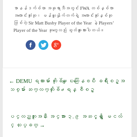
ဖာနန်ဒက်စ်ဟာ အခုရာသီအတွင်း FWA တစ်နှစ်တာ
အကောင်းဆုံးဆု၊ မန်ယူနိုက်တက်ရဲ့ အကောင်းဆုံးနှစ်ဆု
ဖြစ်တဲ့ Sir Matt Busby Player of the Year နဲ့ Players’
Player of the Year ဆုတွေလည်း ဆွတ်ခူးထားပါတယ်။
DEMU ရထားမ်ား တိုးခ်ဲ႕ေျပးဆြဲေနၿပီး ခရီးစဥ္အ
←
သစ္မ်ား ဆက္လက္တိုးခ်ဲ႕ရန္ စီစဥ္
ပင္လည္ဘူးအနီး အင္အား ၃.၉ အဆင့္ရွိ ေျမငလ်
င္ လႈပ္ခတ္
→