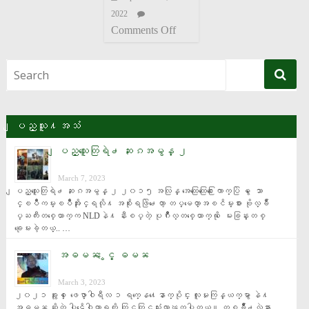
2022
Comments Off
ျပည္သူ႔အသံ
ျပည္သူေတြရဲ႕ ဆႏၵအမွန္ ၂
March 7, 2023
ျပည္သူေတြရဲ႕ ဆႏၵအမွန္ ၂ ၂၀၁၅ အလြန္ အေထြေထြေ႐ြးေကာက္ပြဲ မွ ေသာ
င္ၿပိဳကမ္းၿပိဳအႏိုင္ရလို႔ အစိုးရဖြဲ႕ေတာ့ တပ္မေတာ္အၿငိမ္းစား ဗိုလ္ခ်ဳ
ပ္ႀကီးတစ္ေယာက္က NLDနဲ႔ နီးစပ္တဲ့ ပုဂၢိဳလ္တစ္ေယာက္ကို ေမးခြန္းတစ္
ခုေမးခဲ့တယ္.. …
အဓမၼ ႏွင့္ ဓမၼ
March 3, 2023
၂၀၂၁ ခုႏွစ္ ေဖေဖာ္ဝါရီလ ၁ ရက္ေန႔ေနာက္ပိုင္း လူမႈကြန္ယက္မွာ နဲ႔ 
အဓမၼ ဆိုတဲ့ ပါဠိေဝါဟာရကို တြင္တြင္သုံးလာၾကပါတယ္။ တစ္ခ်ိဳ႕လဲနား