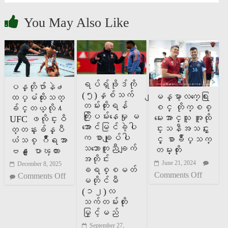
You May Also Like
ရပ်ရှ်ဖိုဒ်ကို
ပန္တိုဂ်ာနဲ႕
(၅)နှစ်သက်
ျမန္မာ့လက္ေရြး
ထပ္မံထိုးသတ္
တမ်းတိုးရန်
စင္ တိုက္စစ္
ခ်င္တယ္လို႔
ကြိုးပမ်းနေမှု မ
မႉးေအာင္သူ အူထို
UFC ဖလိုင္းဝိ
အောင်မြင်ခဲ့ပါ
င္းသနီအသင္းႏွ
တ္တန္းခ်န္ပီ
က စာချုပ်ပါ
င့္ စာခ်ဳပ္သက္
ယံသစ္ ဂ်ိဳရႉအာ
သဘောတူညီချက်
တမ္းတိုး
ဗန္ ေျပာၾကား
အတိုင်း
June 21, 2024
December 8, 2025
ခရစ္စမတ်
Comments Off
Comments Off
မတိုင်မီ
(၁၂)လ
သက်တမ်းတိုး
မြှင့်မည်
September 27,