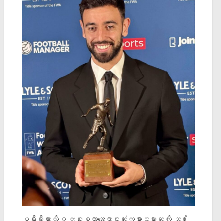
ပရီးမီးယားလိဂ္ တစ္ႏွစ္တာအေကာင္းဆုံးကစားသမားဆုကို ဘ႐ူႏို