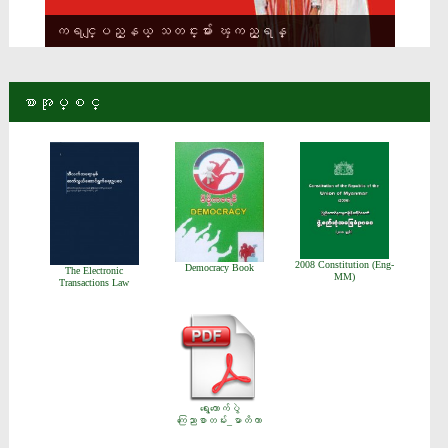
ကရင္ျပည္နယ္ သတင္းမ်ား ၾကည့္ရန္
စာအုပ္စင္
2008 Constitution (Eng-
Democracy Book
The Electronic
MM)
Transactions Law
ရွေးကောက်ပွဲ
ကြေညာစာတမ်း_မာတိကာ