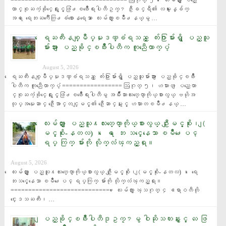
================================= ဩဂုတ္ ၅၊ ေလးမ်က္ႏွာ ျပည္ေ
ထာင္စုႀကံ့ခိုင္ေရးႏွင့္ဖြံ႕ၿဖိဳးေရးပါတီဥကၠ႒ ဦးခင္ရီ၏ လမ္းၫႊန္ခ်က္
အရ ေရေဘးႀကဳံေတြ႕ခံစားေနရေသာ ေလးမ်က္ႏွာၿမိဳ႕နယ္မွ …
ေရႀကီးနစ္ျမဳပ္မႈဒဏ္ခံရသည့္ ေက်း႐ြာမ်ားရွိ ျပည္သူ
မ်ားအား ျပည္ခိုင္ၿဖိဳးပါတီက ကူညီေထာက္ပံ့
August 5, 2026
ေရႀကီးနစ္ျမဳပ္မႈဒဏ္ခံရသည့္ ေက်း႐ြာမ်ားရွိ ျပည္သူမ်ားအား ျပည္ခိုင္ၿဖိဳး
ပါတီက ကူညီေထာက္ပံ့ ================= ဩဂုတ္ ၅၊ ဟသၤာတ ျပည္ေထာ
င္စုႀကံ့ခိုင္ေရးႏွင့္ဖြံ႕ၿဖိဳးေရးပါတီမွ အမ်ိဳးသားလႊတ္ေတာ္ကိုယ္စားလွယ္ ဗဟိုအ
လုပ္အမႈေဆာင္ ဦးေအာင္တင္ျမင့္၏ ဦးေဆာင္မႈႏွင့္ ဟသၤာတၿမိဳ႕နယ္ …
ေလးမ်က္ႏွာ ျပည္သူ႔လႊတ္ေတာ္ကိုယ္စားလွယ္ ဦးျမင့္စိုး၊ (ျ
မင့္စိုး-နတလ) ၊ ေရ ေဘး သင့္ေနေသာ ၿမိဳ႕ေပၚ
ရပ္ ကြက္ မ်ားကို လိုက္လံၾကည့္ရႈ။
August 5, 2026
ေလးမ်က္ႏွာ ျပည္သူ႔လႊတ္ေတာ္ကိုယ္စားလွယ္ ဦးျမင့္စိုး၊ (ျမင့္စိုး-နတလ) ၊ ေရေ
ဘးသင့္ေနေသာ ၿမိဳ႕ေပၚ ရပ္ကြက္ မ်ားကို လိုက္လံၾကည့္ရႈ။ 
============================= ေလးမ်က္ႏွာ ၾသဂုတ္ ၄ ဧရာဝတီတို
င္းေဒသႀကီး၊ …
ျပည္ခိုင္ၿဖိဳးပါတီဒုဥကၠ႒မွ ဝါဆိုသကၤန္းႏွင့္ လႉ ဖြ