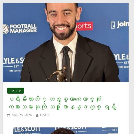
အားကစား
ပရီးမီးယားလိဂ္ တစ္ႏွစ္တာအေကာင္းဆုံး
ကစားသမားဆုကို ဘ႐ူႏိုဖာနန္ဒက္စ္ ရရွိ
May 25, 2026
USDP