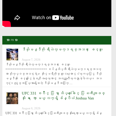
အားကစား
ဒီယိုမန္ဒီကို ရီးယဲလ္မက္ဒရစ္အသင္း ေခၚယူ
August 7, 2026
ဒီယိုမန္ဒီကို ရီးယဲလ္မက္ဒရစ္အသင္း ေခၚယူ 
======================= စပိန္ထိပ္သီး ရီးယဲလ္မက္ဒရစ္အသင္း
ဟာ လိုက္ပ္ဇစ္အသင္းရဲ႕ အိုင္ဗရီကိုစ္ လူငယ္ေတာင္ပံၾကယ္ပြင့္ ဒီယို
မန္ဒီကို ေခၚယူႏိုင္ခဲ့ၿပီျဖစ္ေၾကာင္း အတည္ျပဳေၾကညာခဲ့ပါတယ္။ အသ
က္ (၁၉)ႏွစ္အ႐ြယ္သာရွိေသးတဲ့ ဒီယိုမန္ဒီအတြက္ …
UFC 331 ၿပိဳင္ ပြဲ မွာ ထိပ္ဆုံးေခါင္ ပြဲ ႀကီးအျဖစ္
ထိုး ရ ေတာ့ မယ့္ လက္ရွိ ခ်န္ပီယံ ‌Joshua Van
August 6, 2026
UFC 331 ၿပိဳင္ပြဲမွာ ထိပ္ဆုံးေခါင္ပြဲႀကီးအျဖစ္ ထိုးရေတာ့မယ့္ လက္ရွိ ခ်န္