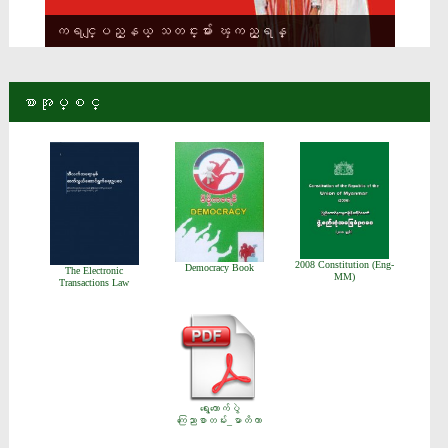
ကရင္ျပည္နယ္ သတင္းမ်ား ၾကည့္ရန္
စာအုပ္စင္
2008 Constitution (Eng-
Democracy Book
The Electronic
MM)
Transactions Law
ရွေးကောက်ပွဲ
ကြေညာစာတမ်း_မာတိကာ