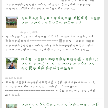
================================= ဩဂုတ္ ၅၊ ေလးမ်က္ႏွာ ျပည္ေ
ထာင္စုႀကံ့ခိုင္ေရးႏွင့္ဖြံ႕ၿဖိဳးေရးပါတီဥကၠ႒ ဦးခင္ရီ၏ လမ္းၫႊန္ခ်က္
အရ ေရေဘးႀကဳံေတြ႕ခံစားေနရေသာ ေလးမ်က္ႏွာၿမိဳ႕နယ္မွ …
ေရႀကီးနစ္ျမဳပ္မႈဒဏ္ခံရသည့္ ေက်း႐ြာမ်ားရွိ ျပည္သူ
မ်ားအား ျပည္ခိုင္ၿဖိဳးပါတီက ကူညီေထာက္ပံ့
August 5, 2026
ေရႀကီးနစ္ျမဳပ္မႈဒဏ္ခံရသည့္ ေက်း႐ြာမ်ားရွိ ျပည္သူမ်ားအား ျပည္ခိုင္ၿဖိဳး
ပါတီက ကူညီေထာက္ပံ့ ================= ဩဂုတ္ ၅၊ ဟသၤာတ ျပည္ေထာ
င္စုႀကံ့ခိုင္ေရးႏွင့္ဖြံ႕ၿဖိဳးေရးပါတီမွ အမ်ိဳးသားလႊတ္ေတာ္ကိုယ္စားလွယ္ ဗဟိုအ
လုပ္အမႈေဆာင္ ဦးေအာင္တင္ျမင့္၏ ဦးေဆာင္မႈႏွင့္ ဟသၤာတၿမိဳ႕နယ္ …
ေလးမ်က္ႏွာ ျပည္သူ႔လႊတ္ေတာ္ကိုယ္စားလွယ္ ဦးျမင့္စိုး၊ (ျ
မင့္စိုး-နတလ) ၊ ေရ ေဘး သင့္ေနေသာ ၿမိဳ႕ေပၚ
ရပ္ ကြက္ မ်ားကို လိုက္လံၾကည့္ရႈ။
August 5, 2026
ေလးမ်က္ႏွာ ျပည္သူ႔လႊတ္ေတာ္ကိုယ္စားလွယ္ ဦးျမင့္စိုး၊ (ျမင့္စိုး-နတလ) ၊ ေရေ
ဘးသင့္ေနေသာ ၿမိဳ႕ေပၚ ရပ္ကြက္ မ်ားကို လိုက္လံၾကည့္ရႈ။ 
============================= ေလးမ်က္ႏွာ ၾသဂုတ္ ၄ ဧရာဝတီတို
င္းေဒသႀကီး၊ …
ျပည္ခိုင္ၿဖိဳးပါတီဒုဥကၠ႒မွ ဝါဆိုသကၤန္းႏွင့္ လႉ ဖြ