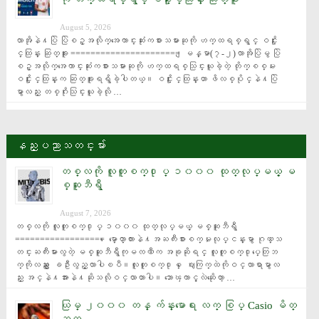
August 5, 2026
လာအိုနဲ႔ပြဲ ပြဲစဥ္အလိုက္အေကာင္းဆုံးကစားသမားဆုကို ဟက္ထရစ္ရွင္ ဝင္းႏို
င္ထြန္း ဆြတ္ခူး ====================== ျမန္မာ(၇-၂)လာအိုပြဲမွ ပြဲ
စဥ္အလိုက္အေကာင္းဆုံးကစားသမားဆုကို ဟက္ထရစ္သြင္းယူခဲ့တဲ့ တိုက္စစ္မႉး 
ဝင္းႏိုင္ထြန္းက ဆြတ္ခူးရရွိခဲ့ပါတယ္။ ဝင္းႏိုင္ထြန္းဟာ ဖိလစ္ပိုင္နဲ႔ပြဲ
မွာလည္း တစ္ဂိုးသြင္းယူခဲ့လို …
နည္းပညာသတင္းမ်ား
တစ္လကို လူတူစက္႐ုပ္ ၁၀၀၀ ထုတ္လုပ္မယ့္ မ
စ္ဆူဘီရွီ
August 7, 2026
တစ္လကို လူတူစက္႐ုပ္ ၁၀၀၀ ထုတ္လုပ္မယ့္ မစ္ဆူဘီရွီ 
================== ေမာ္ေတာ္ကားနဲ႔အႀကီးစားစက္မႈလုပ္ငန္းမွာ ဂုဏ္သ
တင္းႀကီးမားလွတဲ့ မစ္ဆူဘီရွီကုမၸဏီက အခုဆိုရင္ လူတူစက္႐ုပ္ေတြဘ
က္ကိုလည္း ေျခဦးလွည့္လာပါၿပီ။လူတူစက္႐ုပ္ ေဈးကြက္ထဲကိုဝင္လာရာမွာလ
ည္း အင္နဲ႔အားနဲ႔ဆိုသလိုဝင္လာတာပါ။ ဘာေၾကာင့္လဲဆိုေတာ့ …
ယြမ္ ၂၀၀၀ တန္ က်န္းမာေရး လက္ စြပ္ Casio မိတ္