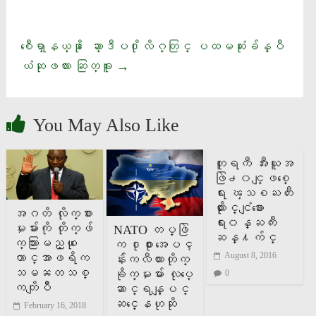
စီေရာ္နယ္ဒို ေဆာ္ဒီပ႐ိုလိဂ္တြင္ ပထမဆုံးခ်န္ပီ
ယံဆုဖလား ဆြတ္ခူး
→
You May Also Like
တူရကီ အီးယူအ
ဖဲြ႕၀င္ျဖစ္ေ
ရး ၾသစႀတီး
ယားႏိုင္ငံျခားေ
အဂတိ လုိက္စား
ရး၀န္ႀကီး
မႈမ်ားကို တိုက္ဖ်
NATO တပ္ဖြဲ
ဆန္႔က်င္
က္သြားမည္ဟု ေ
က ႐ု႐ုားအေပၚ
August 8, 2016
တာင္အာဖရိက
န်ဴးကလီယားတိုက္
သမၼတသစ္
ခိုက္မႈမ်ား လုပ္ေ
0
ကတိျပဳ
ဆာင္ရန္ျပင္
ဆင္ေနဟုဆို
February 16, 2018