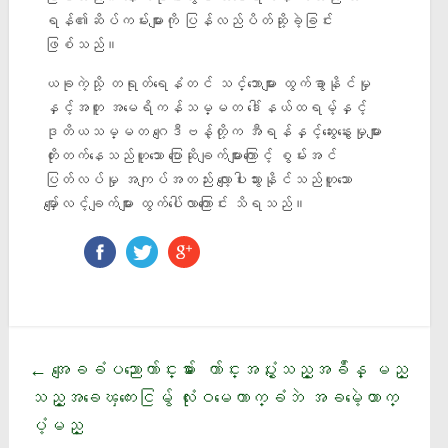
ရန်၏ဆိပ်ကမ်းများကို ပြန်လည်ပိတ်ဆို့ခဲ့ခြင်း
ဖြစ်သည်။
ယခုကဲ့သို့ တရုတ်ရေနံတင် သင်္ဘောများ ထွက်ခွာနိုင်မှု
နှင့်အတူ အမေရိကန်သမ္မတ ဒေါ်နယ်ထရမ့်နှင့်
ဒုတိယသမ္မတ ဂျေဒီဗန့်တို့က အီရန်နှင့်ဆွေးနွေးမှုများ
တိုးတက်နေသည်ဟူသော ပြောဆိုချက်များကြောင့် စွမ်းအင်
ပြတ်လပ်မှု အကျပ်အတည်း လျော့ပါးသွားနိုင်သည်ဟူသော
မျှော်လင့်ချက်များ ထွက်ပေါ်လာကြောင်း သိရသည်။
အေျခခံပညာေက်ာင္းမ်ား ေက်ာင္းအပ္ႏွံသည့္အခ်ိန္ မည္
←
သည့္အခေၾကးေငြမွ် လုံးဝမေကာက္ခံဘဲ အခမဲ့ေထာက္
ပံ့မည္