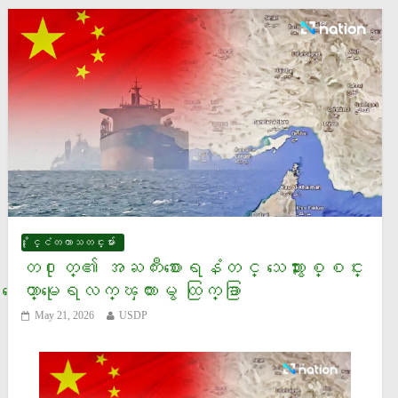
ႏိုင္ငံတကာသတင္းမ်ား
တ႐ုတ္၏ အႀကီးစားေရနံတင္ သေဘၤာႏွစ္စင္း
ေဟာ္မုေရလက္ၾကားမွ ထြက္ခြာ
May 21, 2026
USDP