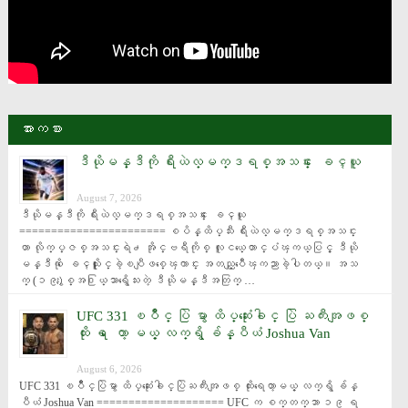
အားကစား
ဒီယိုမန္ဒီကို ရီးယဲလ္မက္ဒရစ္အသင္း ေခၚယူ
August 7, 2026
ဒီယိုမန္ဒီကို ရီးယဲလ္မက္ဒရစ္အသင္း ေခၚယူ 
======================= စပိန္ထိပ္သီး ရီးယဲလ္မက္ဒရစ္အသင္း
ဟာ လိုက္ပ္ဇစ္အသင္းရဲ႕ အိုင္ဗရီကိုစ္ လူငယ္ေတာင္ပံၾကယ္ပြင့္ ဒီယို
မန္ဒီကို ေခၚယူႏိုင္ခဲ့ၿပီျဖစ္ေၾကာင္း အတည္ျပဳေၾကညာခဲ့ပါတယ္။ အသ
က္ (၁၉)ႏွစ္အ႐ြယ္သာရွိေသးတဲ့ ဒီယိုမန္ဒီအတြက္ …
UFC 331 ၿပိဳင္ ပြဲ မွာ ထိပ္ဆုံးေခါင္ ပြဲ ႀကီးအျဖစ္
ထိုး ရ ေတာ့ မယ့္ လက္ရွိ ခ်န္ပီယံ ‌Joshua Van
August 6, 2026
UFC 331 ၿပိဳင္ပြဲမွာ ထိပ္ဆုံးေခါင္ပြဲႀကီးအျဖစ္ ထိုးရေတာ့မယ့္ လက္ရွိ ခ်န္
ပီယံ ‌Joshua Van ==================== UFC က စက္တက္ဘာ ၁၉ ရ