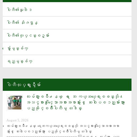
UFC 331 ၿပိဳင္ ပြဲ မွာ ထိပ္ဆုံးေခါင္ ပြဲ ႀကီးအျဖစ္ ထိုး ရ ေတာ့ မယ့္ လက္ရွိ
ပါတီ၏မူ၀ါဒ
ခ်န္ပီယံ ‌Joshua Van
ယြမ္ ၂၀၀၀ တန္ က်န္းမာေရး လက္ စြပ္ Casio မိတ္ဆက္
ပါတီ၏ သႏိၷဌာန္
ႏိုင္ငံေတာ္သမၼတ ထိုင္းႏိုင္ငံသို႔ ေရာက္ရွိ
ပါတီ၏လုပ္ငန္းစဥ္မ်ား
ေလ့က်င့္ေရး ဝတ္စုံ အ တြ က္ ေပါင္ သန္း ၂၀ တန္ စ ပြ န္ဆာ စာခ်ဳပ္ကို မ
န္ယူ ခ်ဳပ္ဆို
ေမွ်ာ္မွန္းခ်က္
ျမန္မာ့လက္ေ႐ြးစင္ အမ်ိဳးသားအသင္းႏွင့္ အမ်ိဳးသမီးအသင္းတို႔ ကြင္း သြင္း ျခ
ရည္မွန္းခ်က္
င္းခတ္ကစားနည္း၌ ေငြ တံဆိပ္ဆုမ်ားအသီးသီး ဆြတ္ခူး
ေလးမ်က္ႏွာၿမိဳ႕နယ္ ေရ ေဘး ကယ္ဆယ္ေရးစခန္းသို႔ အသင့္စားသုံးႏိုင္ေသာအစား
အစာမ်ားႏွင့္ ေဆးဝါးပစၥည္းမ်ားအား ျပည္ခိုင္ၿဖိဳးပါတီမွ လႉဒါန္း
ပါတီလႈပ္ရွားမွဳမ်ား
ေရႀကီးနစ္ျမဳပ္မႈဒဏ္ခံရသည့္ ေက်း႐ြာမ်ားရွိ ျပည္သူမ်ားအား ျပည္ခိုင္ၿဖိဳး
ေလးမ်က္ႏွာၿမိဳ႕နယ္ ေရ ေဘး ကယ္ဆယ္ေရးစခန္းသို႔
ပါတီက ကူညီေထာက္ပံ့
အသင့္စားသုံးႏိုင္ေသာအစားအစာမ်ားႏွင့္ ေဆးဝါးပစၥည္းမ်ားအား ျ
ဒီယိုမန္ဒီကို ရီးယဲလ္မက္ဒရစ္အသင္း ေခၚယူ
ပည္ခိုင္ၿဖိဳးပါတီမွ လႉဒါန္း
August 5, 2026
ေလးမ်က္ႏွာၿမိဳ႕နယ္ ေရေဘးကယ္ဆယ္ေရးစခန္းသို အသင့္စားသုံးႏိုင္ေသာအစားအစာ
မ်ားႏွင့္ ေဆးဝါးပစၥည္းမ်ားအား ျပည္ခိုင္ၿဖိဳးပါတီမွ လႉဒါန္း 