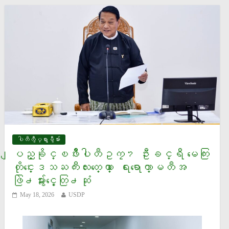
ပါတီလွဳပ္ရွားမွဳမ်ား
ျပည္ခိုင္ၿဖိဳးပါတီဥကၠ႒ ဦးခင္ရီ မေကြး
တိုင္းေဒသႀကီးလႊတ္ေတာ္ ေရးရာေကာ္မတီအ
ဖြဲ႕မ်ားႏွင့္ေတြ႕ဆုံ
May 18, 2026
USDP