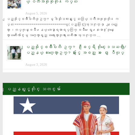
ယ္ ဝတၳဳအစုစုတို႔ ကပ္လႉ
August 5, 2026
ျပည္ခိုင္ၿဖိဳးပါတီဒုဥကၠ႒မွ ဝါဆိုသကၤန္းႏွင့္ လႉဖြယ္ ဝတၳဳအစုစုတို႔ က
ပ္လႉ ========================= (ျပည္တြင္း)ၾသဂုတ္ ၄ ေနျပည္ေ
တာ္ ၊တပ္ကုန္းၿမိဳ႕နယ္ အေနာ္ရထာရပ္ကြက္ ၿမိဳ႕ေရွ႕စႏၵာ႐ုံဘုန္းေ
တာ္ႀကီးေက်ာင္းမွ သက္ေတာ္ရွည္ ဆရာေတာ္ဘုရားႀကီးအား ၾသဂုတ္လ …
ျပည္ခိုင္ၿဖိဳးပါတီ ဥကၠ႒ ဦးခင္ရီ တိုင္းေဒသႀကီး/ျ
ပည္နယ္ လႊတ္ေတာ္ဥကၠ႒မ်ားႏွင့္ အစည္း အ ေဝး ျပဳလုပ္
August 3, 2026
ျပည္နယ္ႏွင့္တိုင္း သတင္းမ်ား