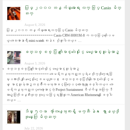
ယြမ္ ၂၀၀၀ တန္ က်န္းမာေရး လက္ စြပ္ Casio မိတ္
ဆက္
August 6, 2026
ယြမ္ ၂၀၀၀ တန္ က်န္းမာေရးလက္စြပ္ Casio မိတ္ဆက္ 
======================= Casio CRW-H001M-8 က လက္စြပ္ဆိုေပမ
ယ့္ အေသးစားနာရီ mini-watch ေလးနဲ႔ ပိုတူပါတယ္။ …
ေခတ္သစ္ စစ္ ပြဲ ကိုေျပာင္းလဲေပးႏိုင္မယ့္ေမာင္းသူမဲ့ယာဥ္
August 3, 2026
ေခတ္သစ္စစ္ပြဲကိုေျပာင္းလဲေပးႏိုင္မယ့္ေမာင္းသူမဲ့ယာဥ္ 
===================== အေမရိကန္ၾကည္းတပ္ရဲ႕တိုက္ခိုက္ေရးစြ
မ္းပကားကို တိုးျမႇင့္ေပးႏိုင္ေစမယ့္အျပင္ ေခတ္သစ္စစ္ပြဲကိုပါေျပာင္းလဲေပးႏိုင္မ
ယ့္ ေမာင္းသူမဲ့ယာဥ္တစ္မ်ိဳးကမၾကာခင္ထြက္ေပၚလာေတာ့မွာျဖစ္ပါတယ္။ အေ
မရိကန္ၾကည္းတပ္ကေဖာ္ေဆာင္တဲ့ Project Sustainment စီမံကိန္းအတြက္ ဒီ
ယာဥ္ေတြကိုဖန္တီးထုတ္ လုပ္ေပးခြင့္ရသြားသူက American Rheinmetall ျဖစ္ပါ
တယ္။ …
သိန္း ၅၀၀ ေက်ာ္တန္ေၾကးရွိ မက္ဆီ နဲ႔ ေရာ္နယ္ဒို
ဖုန္းေတြ မိတ္ဆက္
July 22, 2026