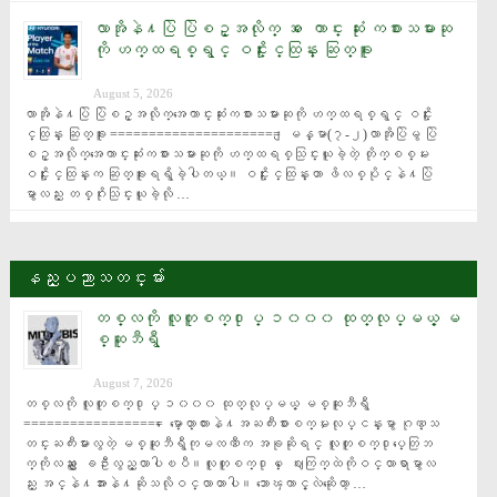
လာအိုနဲ႔ပြဲ ပြဲစဥ္အလိုက္ အ ေကာင္း ဆုံး ကစားသမားဆု
ကို ဟက္ထရစ္ရွင္ ဝင္းႏိုင္ထြန္း ဆြတ္ခူး
August 5, 2026
လာအိုနဲ႔ပြဲ ပြဲစဥ္အလိုက္အေကာင္းဆုံးကစားသမားဆုကို ဟက္ထရစ္ရွင္ ဝင္းႏို
င္ထြန္း ဆြတ္ခူး ====================== ျမန္မာ(၇-၂)လာအိုပြဲမွ ပြဲ
စဥ္အလိုက္အေကာင္းဆုံးကစားသမားဆုကို ဟက္ထရစ္သြင္းယူခဲ့တဲ့ တိုက္စစ္မႉး 
ဝင္းႏိုင္ထြန္းက ဆြတ္ခူးရရွိခဲ့ပါတယ္။ ဝင္းႏိုင္ထြန္းဟာ ဖိလစ္ပိုင္နဲ႔ပြဲ
မွာလည္း တစ္ဂိုးသြင္းယူခဲ့လို …
နည္းပညာသတင္းမ်ား
တစ္လကို လူတူစက္႐ုပ္ ၁၀၀၀ ထုတ္လုပ္မယ့္ မ
စ္ဆူဘီရွီ
August 7, 2026
တစ္လကို လူတူစက္႐ုပ္ ၁၀၀၀ ထုတ္လုပ္မယ့္ မစ္ဆူဘီရွီ 
================== ေမာ္ေတာ္ကားနဲ႔အႀကီးစားစက္မႈလုပ္ငန္းမွာ ဂုဏ္သ
တင္းႀကီးမားလွတဲ့ မစ္ဆူဘီရွီကုမၸဏီက အခုဆိုရင္ လူတူစက္႐ုပ္ေတြဘ
က္ကိုလည္း ေျခဦးလွည့္လာပါၿပီ။လူတူစက္႐ုပ္ ေဈးကြက္ထဲကိုဝင္လာရာမွာလ
ည္း အင္နဲ႔အားနဲ႔ဆိုသလိုဝင္လာတာပါ။ ဘာေၾကာင့္လဲဆိုေတာ့ …