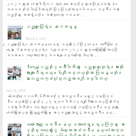
၂၀၂၁ ခုႏွစ္ ေဖေဖာ္ဝါရီလ ၁ ရက္ေန႔ေနာက္ပိုင္း လူမႈကြန္ယက္မွာ နဲ႔ 
အဓမၼ ဆိုတဲ့ ပါဠိေဝါဟာရကို တြင္တြင္သုံးလာၾကပါတယ္။ တစ္ခ်ိဳ႕လဲနား
လည္လို႔ ေျပာတာရွိသလို႔ အမ်ားစုကေတာ့ ဂဃနဏ …
ျပည္သူေတြရဲ႕ ဆႏၵအမွန္
March 3, 2023
ျပည္သူေတြရဲ႕ ဆႏၵအမွန္ ယေန႔ ျမန္မာႏိုင္ငံတြင္ ယေန႔ ႀကဳံေတြ႕ေန
ရေသာ ျပႆနာအရပ္ရပ္ရဲ႕ ဇစ္ျမစ္က ၂၀၂၀ ခုႏွစ္ အေထြေထြေ႐ြးေကာက္ပြဲ 
မဲသမာမႈ။ ဘယ္ေလာက္ေတာင္ မဲသမာမႈျဖစ္လဲဆိုေတာ့ သိပ္ေတာ့ …
ဒီကေန့ျပည္ခုိင္ၿဖိဳးပါတီဟာ ျပည္သူလူထုရဲ႔အားကိုး
အားထားျပဳရမယ္႕ပါတီျဖစ္တယ္ဆိုတာ ကြၽန္မတို႔
နားလည္လက္ခံယုံၾကည္လာၿပီျဖစ္ပါတယ္
July 26, 2018
  မႏၲေလးတိုင္းေဒသႀကီး မိတီၴလာခ႐ိုင္ သာစည္ၿမိဳ႕နယ္ႏွင့္ ဝမ္းတြင္းၿ
မိဳ႕နယ္မ်ားတြင္ ဇူလိုင္ ၂၅ ရက္က ပါတီဝင္အဆိုျပဳလႊာေပးအပ္ပြဲမ်ားက်င္း
ပခဲ့ရာ ပါတီသို႔ဝင္ေရာက္ျခင္းႏွင့္ပတ္သက္၍ ဝမ္းတြင္းၿမိဳ႕နယ္ ဘုရားျ
ဖဴေက်းရြာအုပ္စု ရြာရွည္ေက်းရြာမွ ေမာင္စည္သူေအာင္ႏွင့္ သာစည္ၿမိဳ႕နယ္ …
မဟာေအာင္ေျမၿမိဳ႕နယ္ မဟာအေရွ႕ရပ္ကြက္မွ ေမာ
င္စုိင္းထက္ေက်ာ္ႏွင့္ ခ်မ္းေအးသာစံၿမိဳ႕နယ္ ကံေကာက္ႀ