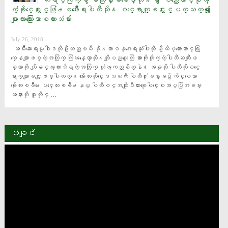
ကီးရပ္ကြက္မွ မယြန္းမီမီေဇာ္တုိ႔မွ ျပည္ေထာင္စုၾ
ကံ့ခုိင္ေရးႏွင့္ဖြံ႕ၿဖိဳးေရးပါတီသုိ႔ ဝင္ေရာက္ျခင္းႏွင့္ပတ္သက္၍ ​ေျ
ပာျကားသြား​ေသာစကားသံမ်ား
July 26, 2018
  အမ်ဳိးသားေရးမူဝါဒကိုဦးတည္ၿပီး ဒို႔တာဝန္အေရးသံုးပါးကို ဦးထိပ္ထားေဆာင္ရြ
က္ေနတာျဖစ္တဲ့အတြက္ ကြၽန္ေတာ္တို႔လိုျပည္သူေတြ အားကိုးထိုက္တဲ့ပါတီႀကီးျဖ
စ္တာကို သိျမင္ၾကားသိရတဲ့အတြက္ ယံုၾကည္စိတ္နဲ႔ အခုလို ပါတီကိုဝင္ေ
ရာက္လာျခင္းျဖစ္ပါတယ္​။ မႏၲေလးတိုင္းေဒသႀကီး ပါတီ႐ံုးခန္းမ၌က်င္းပေသာ 
မႏၲေလးၿမိဳ႕ေပၚေလးၿမိဳ႕နယ္ ပါတီဝင္အဆုိျပဳလႊာစုေပါင္းေပးအပ္ပြဲအခမ္း
အနားကုိ ဇူလိုင္ …
သီချင်း