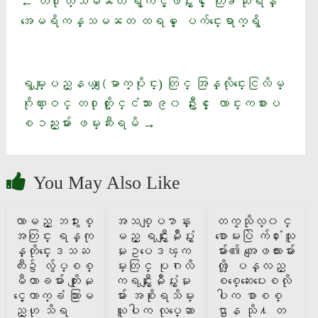
တ႐ုတ္သမၼတ ရွီက်င့္ဖ်င္ႏွင့္ ေတြ႕ဆုံရန္
←
အေမရိကန္သမၼတ ထရမ့္ ေပက်င္းေရာက္ရွိ
ရွမ္းျပည္နယ္ (ေျမာက္ပိုင္း) တြင္ အြန္လိုင္းေငြလိမ္
ဂိုဏ္းဝင္ တ႐ုတ္ႏိုင္ငံသား ၉၀ ဦးႏွင့္ ေလာင္းကစားပ
စၥည္းမ်ား ဖမ္းဆီးရမိ
→
You May Also Like
လာမည့္ ဘ႑ာႏွစ္
အသစ္ျပ႒ာန္း
တကၠသိုလ္၀င္
အတြင္း ရန္ကု
မည့္ ရင္းႏီွးျမႇဳပ္ႏွံ
စာေမးပြဲ က်႐ႈံးသူ
န္တုိင္းေဒသႀ
မႈဥပေဒၾက
မ်ား၏ အေျဖလႊာမ်ား
ကီး၌ လွ်ပ္စစ္
မ္းတြင္ ပုဂၢလိ
ကို ျပန္လည္
မီတာခမ်ား တုိးျမႇ
ကရင္းႏွီးျမႇဳပ္ႏွံမႈ
စစ္ေဆးေပးေစလို
င့္ေကာက္ခံ သြားမ
မ်ား အစိုးရသိမ္း
ပါက စာစစ္
ည္ဟု သိရ
ယူပါက လုပ္ေဆာ
ဌာန သို႔ တ