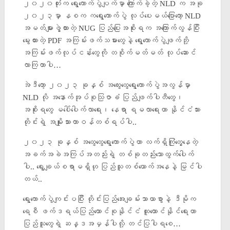
၂၀၂၀တုံးက ရွေးကောက်ပွဲပျက်မှာ ကြောက်ခဲ့တဲ့ NLD က အခု
၂၀၂၃မှာ နစက ကရွေးကောက်ပွဲ လုပ်ပေးမယ်ပြောတော့ NLD
အမတ်များဖွဲ့ထားတဲ့ NUG ပြည်ပြေးအစိုးရက အကြောက်လွန်ပြီး
မွေးထားတဲ့ PDF အကြမ်းဖက်သမားတွေနဲ့ ရွေးကောက်ပွဲဖျက်ဘို့
အကြမ်းဖက်လုပ်ငန်းတွေကို တစိုက်မတ်မတ် လုပ်ဆောင်
လာကြတာပါ…
အဲဒီတော့ ၂၀၂၃ ခုနှစ် အထွေးထွေရွေးကောက်ပွဲအလွန်မှာ
NLD လို အနောက်အုပ်စုသြဇာခံ ပြည်ဖျက်ပါတီတွေ၊
အစိုးရတွေ မပေါ်ပေါက်လာရေး၊ နေရာ ရမလာရေးဟာ နိုင်ငံသား
တိုင်းရဲ့ အမျိုးသားတာဝန်တစ်ရပ်ပါ..
၂၀၂၃ ခုနှစ် အထွေထွေရွေးကောက်ပွဲဟာ လက်ရှိကြုံတွေ့နေတဲ့
အခက်အခဲအကြပ်အတည်းရဲ့ တစ်ခုတည်းသောထွက်ပေါက်
ပါ.. ရွေးချယ်စရာမရှိဟု ပြည်သူတစ်ယောက်အနေနဲ့ မြင်ပါ
တယ်..
ရွေးကောက်ပွဲကျင်းပပြီး တိုင်းပြည်အေးချမ်းသာယာစွာနဲ့ ဒီမိုက
ရေစီ ဖက်ဒရယ်ပြည်ထောင်စုနိုင်ငံ ထူထောင်နိုင်ရေးဟာ
ပြည်သူတွေရဲ့ ဆန္ဒအမှန်ပါလို့ တင်ပြပါရစေ…