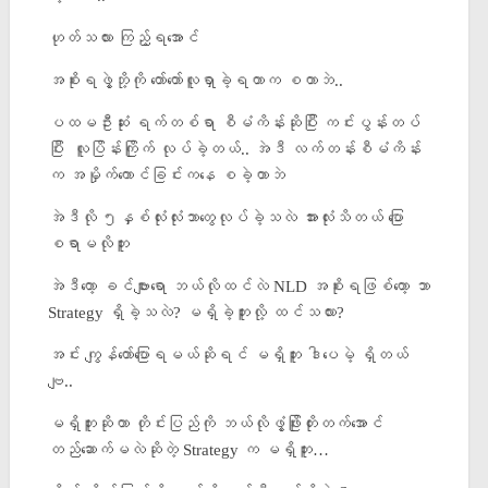
ဟုတ်သလား ကြည့်ရအောင်
အစိုးရဖွဲ့ဘို့ကို တော်တော်လူရှာခဲ့ရတာက စတာဘဲ..
ပထမဦးဆုံး ရက်တစ်ရာ စီမံကိန်းဆိုပြီး ကင်းပွန်းတပ်
ပြီး လူပြိန်းကြိုက် လုပ်ခဲ့တယ်.. အဲဒီ လက်တန်းစီမံကိန်း
က အမှိုက်ကောင်ခြင်းကနေ စခဲ့တာဘဲ
အဲဒီလို ၅နှစ်လုံးလုံးဘာတွေလုပ်ခဲ့သလဲ အားလုံးသိတယ် ပြော
စရာမလိုဘူး
အဲဒီတော့ ခင်ဗျားရော ဘယ်လိုထင်လဲ NLD အစိုးရဖြစ်တော့ ဘာ
Strategy ရှိခဲ့သလဲ? မရှိခဲ့ဘူးလို့ ထင်သလား?
အင်း ကျွန်တော်ပြောရမယ်ဆိုရင် မရှိဘူး ဒါပေမဲ့ ရှိတယ်
ဗျ..
မရှိဘူးဆိုတာ တိုင်းပြည်ကို ဘယ်လိုဖွံ့ဖြိုးတိုးတက်အောင်
တည်ဆောက်မလဲဆိုတဲ့ Strategy က မရှိဘူး…