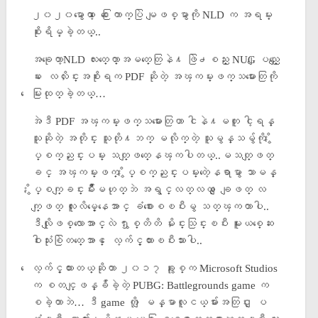
၂၀၂၀မွာေတာ့ ေ႐ြးေကာက္ပြဲ မျဖစ္မွာကို NLD က အရမ္း
စိုးရိမ္ခဲ့တယ္..
အခုေတာ့NLD လႊတ္ေတာ္အမတ္ေတြနဲ႔ ဖြဲ႕စည္း NUG ျပည္ေျ
ပး ေလလႈိင္းအစိုးရက PDF ဆိုတဲ့ အၾကမ္းဖက္သမားေတြကို
ေမြးထုတ္ခဲ့တယ္…
အဲဒီ PDF အၾကမ္းဖက္သမားေတြဟာ ငါနဲ႔မတူ ငါ့ရန္
သူဆိုတဲ့ အတိုင္း သူတို႔ဘက္ မလိုက္တဲ့ သူမွန္သမွ်ကို ႏွိ
ပ္စက္ညႇင္းပမ္း သတ္ျဖတ္ေနၾကပါတယ္..မသတ္ျဖတ္
ခင္ အၾကမ္းဖက္ ႏွိပ္စက္ညႇင္းပမ္းတဲ့ေနရာမွာ သာမန္
ႏွိပ္စက္ျခင္းမ်ိဳးမဟုတ္ဘဲ အရွင္လတ္လတ္ ေျချဖတ္ လ
က္ျဖတ္ လူးလိမ့္ေနေအာင္ ခံစားေစၿပီးမွ သတ္ၾကတာပါ..
ဒီလိုျဖစ္လာေအာင္လဲ ၅ႏွစ္တိတိ မႈိင္းသြင္းၿပီး မူးယစ္ေဆး
ဝါးသုံးစြဲတတ္ေအာင္ ေလ့က်င့္ထားၿပီးသားပါ..
ေလ့က်င့္ထားတယ္ဆိုတာ ၂၀၁၇ ခုႏွစ္က Microsoft Studios
က စတင္ျဖန္ခ်ိခဲ့တဲ့ PUBG: Battlegrounds game က
စခဲ့တာဘဲ… ဒီ game ကို ျမန္မာလူငယ္မ်ားအတြင္း ျပ