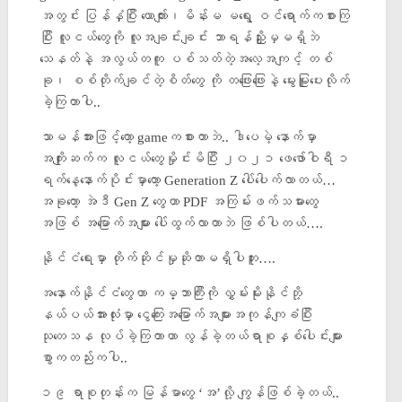
အတွင်း ပြန်နှံပြီး ယောကျာ်း၊မိန်းမ မရွေး ဝင်ရောက်ကစားကြ
ပြီး လူငယ်တွေကို လူအချင်းချင်း ဘာရန်ညှိုးမှမရှိဘဲ
သေနတ်နဲ့ အလွယ်တကူ ပစ်သတ်တဲ့အလေ့အကျင့် တစ်
ခု၊ စစ်တိုက်ချင်တဲ့စိတ်တွေ ကို တဖြေးဖြေးနဲ့ မွေးမြူပေးလိုက်
ခဲ့ကြတာပါ..
သာမန်အားဖြင့်တော့ gameကစားတာဘဲ.. ဒါပေမဲ့ နောက်မှာ
အကျိုးဆက်က လူငယ်တွေမှိုင်းမိပြီး ၂၀၂၁ ဖေဖော်ဝါရီ ၁
ရက်နေ့နောက်ပိုင်းမှာတော့ Generation Z ပေါ်ပေါက်လာတယ်…
အခုတော့ အဲဒီ Gen Z တွေဟာ PDF အကြမ်းဖက်သမားတွေ
အဖြစ် အမြောက်အများ ပေါ်ထွက်လာတာဘဲ ဖြစ်ပါတယ်….
နိုင်ငံရေးမှာ တိုက်ဆိုင်မှုဆိုတာမရှိပါဘူး….
အနောက်နိုင်ငံတွေဟာ ကမ္ဘာကြီးကို လွှမ်းမိုးနိုင်ဘို့
နယ်ပယ်အားလုံးမှာ ငွေကြေးအမြောက်အများအကုန်ကျခံပြီး
သုတေသန လုပ်ခဲ့ကြတာဟာ လွန်ခဲ့တယ်ရာစုနှစ်ပေါင်းများ
စွာကတည်းကပါ..
၁၉ ရာစုတုန်းက မြန်မာတွေ ‘အ’လို့ ကျွန်ဖြစ်ခဲ့တယ်..