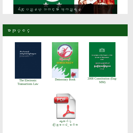
ခ်င္းျပည္နယ္ သတင္းမ်ား ၾကည့္ရန္
စာအုပ္စင္
2008 Constitution (Eng-
Democracy Book
The Electronic
MM)
Transactions Law
ရွေးကောက်ပွဲ
ကြေညာစာတမ်း_မာတိကာ