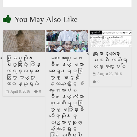
You May Also Like
ေရေျမာင္းတူူးေဖာ္ေ
ေခြးနင္းလို႔ ေ
မဟာေအာင္ေျမၿ
ပးၿပီး ကတၱရာ
ပါက္သြားတဲ့ ကြန္
မိဳ႕နယ္ မဟာ
လမ္းခင္းေပးပါ
ကရစ္လမ္းအ
အေရွ႕ရပ္ကြ
August 23, 2016
တြက္ ဘယ္သူ
က္မွ ေမာင္စုိ
0
တာ၀န္ယူမွာလဲ
င္းထက္ေက်ာ္ႏွင့္ ခ်
မ္းေအးသာစံၿ
April 8, 2016
0
မိဳ႕နယ္ ကံေကာ
က္ႀကီးရပ္ကြ
က္မွ မယြန္းမီ
မီေဇာ္တုိ႔မွ ျ
ပည္ေထာင္စုၾ
ကံ့ခုိင္ေရးႏွင့္
ဖြံ႕ၿဖိဳးေရးပါ