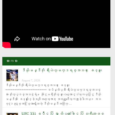
အားကစား
ဒီယိုမန္ဒီကို ရီးယဲလ္မက္ဒရစ္အသင္း ေခၚယူ
August 7, 2026
ဒီယိုမန္ဒီကို ရီးယဲလ္မက္ဒရစ္အသင္း ေခၚယူ 
======================= စပိန္ထိပ္သီး ရီးယဲလ္မက္ဒရစ္အသင္း
ဟာ လိုက္ပ္ဇစ္အသင္းရဲ႕ အိုင္ဗရီကိုစ္ လူငယ္ေတာင္ပံၾကယ္ပြင့္ ဒီယို
မန္ဒီကို ေခၚယူႏိုင္ခဲ့ၿပီျဖစ္ေၾကာင္း အတည္ျပဳေၾကညာခဲ့ပါတယ္။ အသ
က္ (၁၉)ႏွစ္အ႐ြယ္သာရွိေသးတဲ့ ဒီယိုမန္ဒီအတြက္ …
UFC 331 ၿပိဳင္ ပြဲ မွာ ထိပ္ဆုံးေခါင္ ပြဲ ႀကီးအျဖစ္