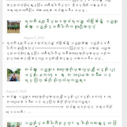
================================= ဩဂုတ္ ၅၊ ေလးမ်က္ႏွာ ျပည္ေ
ထာင္စုႀကံ့ခိုင္ေရးႏွင့္ဖြံ႕ၿဖိဳးေရးပါတီဥကၠ႒ ဦးခင္ရီ၏ လမ္းၫႊန္ခ်က္
အရ ေရေဘးႀကဳံေတြ႕ခံစားေနရေသာ ေလးမ်က္ႏွာၿမိဳ႕နယ္မွ …
ေရႀကီးနစ္ျမဳပ္မႈဒဏ္ခံရသည့္ ေက်း႐ြာမ်ားရွိ ျပည္သူ
မ်ားအား ျပည္ခိုင္ၿဖိဳးပါတီက ကူညီေထာက္ပံ့
August 5, 2026
ေရႀကီးနစ္ျမဳပ္မႈဒဏ္ခံရသည့္ ေက်း႐ြာမ်ားရွိ ျပည္သူမ်ားအား ျပည္ခိုင္ၿဖိဳး
ပါတီက ကူညီေထာက္ပံ့ ================= ဩဂုတ္ ၅၊ ဟသၤာတ ျပည္ေထာ
င္စုႀကံ့ခိုင္ေရးႏွင့္ဖြံ႕ၿဖိဳးေရးပါတီမွ အမ်ိဳးသားလႊတ္ေတာ္ကိုယ္စားလွယ္ ဗဟိုအ
လုပ္အမႈေဆာင္ ဦးေအာင္တင္ျမင့္၏ ဦးေဆာင္မႈႏွင့္ ဟသၤာတၿမိဳ႕နယ္ …
ေလးမ်က္ႏွာ ျပည္သူ႔လႊတ္ေတာ္ကိုယ္စားလွယ္ ဦးျမင့္စိုး၊ (ျ
မင့္စိုး-နတလ) ၊ ေရ ေဘး သင့္ေနေသာ ၿမိဳ႕ေပၚ
ရပ္ ကြက္ မ်ားကို လိုက္လံၾကည့္ရႈ။
August 5, 2026
ေလးမ်က္ႏွာ ျပည္သူ႔လႊတ္ေတာ္ကိုယ္စားလွယ္ ဦးျမင့္စိုး၊ (ျမင့္စိုး-နတလ) ၊ ေရေ
ဘးသင့္ေနေသာ ၿမိဳ႕ေပၚ ရပ္ကြက္ မ်ားကို လိုက္လံၾကည့္ရႈ။ 
============================= ေလးမ်က္ႏွာ ၾသဂုတ္ ၄ ဧရာဝတီတို
င္းေဒသႀကီး၊ …
ျပည္ခိုင္ၿဖိဳးပါတီဒုဥကၠ႒မွ ဝါဆိုသကၤန္းႏွင့္ လႉ ဖြ