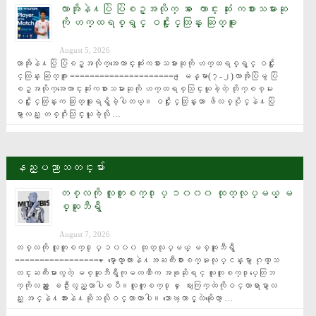
လာအိုနဲ႔ပြဲ ပြဲစဥ္အလိုက္ အ ေကာင္း ဆုံး ကစားသမားဆု
ကို ဟက္ထရစ္ရွင္ ဝင္းႏိုင္ထြန္း ဆြတ္ခူး
August 5, 2026
လာအိုနဲ႔ပြဲ ပြဲစဥ္အလိုက္အေကာင္းဆုံးကစားသမားဆုကို ဟက္ထရစ္ရွင္ ဝင္းႏို
င္ထြန္း ဆြတ္ခူး ====================== ျမန္မာ(၇-၂)လာအိုပြဲမွ ပြဲ
စဥ္အလိုက္အေကာင္းဆုံးကစားသမားဆုကို ဟက္ထရစ္သြင္းယူခဲ့တဲ့ တိုက္စစ္မႉး 
ဝင္းႏိုင္ထြန္းက ဆြတ္ခူးရရွိခဲ့ပါတယ္။ ဝင္းႏိုင္ထြန္းဟာ ဖိလစ္ပိုင္နဲ႔ပြဲ
မွာလည္း တစ္ဂိုးသြင္းယူခဲ့လို …
နည္းပညာသတင္းမ်ား
တစ္လကို လူတူစက္႐ုပ္ ၁၀၀၀ ထုတ္လုပ္မယ့္ မ
စ္ဆူဘီရွီ
August 7, 2026
တစ္လကို လူတူစက္႐ုပ္ ၁၀၀၀ ထုတ္လုပ္မယ့္ မစ္ဆူဘီရွီ 
================== ေမာ္ေတာ္ကားနဲ႔အႀကီးစားစက္မႈလုပ္ငန္းမွာ ဂုဏ္သ
တင္းႀကီးမားလွတဲ့ မစ္ဆူဘီရွီကုမၸဏီက အခုဆိုရင္ လူတူစက္႐ုပ္ေတြဘ
က္ကိုလည္း ေျခဦးလွည့္လာပါၿပီ။လူတူစက္႐ုပ္ ေဈးကြက္ထဲကိုဝင္လာရာမွာလ
ည္း အင္နဲ႔အားနဲ႔ဆိုသလိုဝင္လာတာပါ။ ဘာေၾကာင့္လဲဆိုေတာ့ …