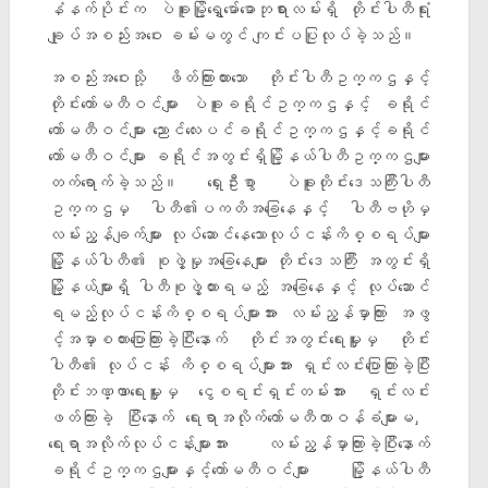
နံနက်ပိုင်းက ပဲခူးမြို့ရွှေမော်ဓောဘုရားလမ်းရှိ တိုင်းပါတီရုံး
ချုပ်အစည်းအဝေး ခမ်းမတွင် ကျင်းပပြုလုပ်ခဲ့သည်။
အစည်းအဝေးသို့ ဖိတ်ကြားထားသော တိုင်းပါတီဥက္ကဌနှင့်
တိုင်းကော်မတီဝင်များ ပဲခူးခရိုင်ဥက္ကဌနှင့် ခရိုင်
ကော်မတီဝင်များ ညောင်လေးပင်ခရိုင်ဥက္ကဌနှင့်ခရိုင်
ကော်မတီဝင်များ ခရိုင်အတွင်းရှိမြို့နယ်ပါတီဥက္ကဌများ
တက်ရောက်ခဲ့သည်။ ရှေးဦးစွာ ပဲခူးတိုင်းဒေသကြီးပါတီ
ဥက္ကဌမှ ပါတီ၏ပကတိအခြေနေနှင့် ပါတီဗဟိုမှ
လမ်းညွန်ချက်များ လုပ်ဆောင်နေသောလုပ်ငန်းကိစ္စရပ်များ
မြို့နယ်ပါတီ၏ စုဖွဲ့မှုအခြေနေများ တိုင်းဒေသကြီး အတွင်းရှိ
မြို့နယ်များရှိ ပါတီစုဖွဲ့ထားရမည့် အခြေနေနှင့် လုပ်ဆောင်
ရမည့်လုပ်ငန်းကိစ္စရပ်များအား လမ်းညွန်မှာကြား အဖွ
င့်အမှာစကားပြောကြားခဲ့ပြီးနောက် တိုင်းအတွင်းရေးမှူးမှ တိုင်း
ပါတီ၏ လုပ်ငန်း ကိစ္စရပ်များအား ရှင်းလင်းပြောကြားခဲ့ပြီး
တိုင်းဘဏ္ဏာရေးမှူးမှ ငွေစရင်းရှင်းတမ်းအား ရှင်းလင်း
ဖတ်ကြားခဲ့ ပြီးနောက် ရေးရာအလိုက်ကော်မတီတာဝန်ခံများမ ှ
ရေးရာအလိုက်လုပ်ငန်းများအား လမ်းညွန်မှာကြားခဲ့ပြီးနောက်
ခရိုင်ဥက္ကဌများနှင့်ကော်မတီဝင်များ မြို့နယ်ပါတီ