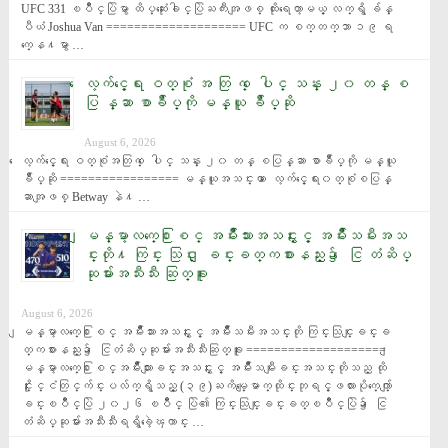
UFC 331 ၿပိဳင္ပြဲမွာ ထိပ္ဆုံးေခါင္ပြဲႀကီးအျဖစ္ ထိုးရေတာ့မယ့္ လက္ရွိ ခ်န္
ပီယံ ‌Joshua Van ==================== UFC က စက္တက္ဘာ ၁၉ ရ
က္ေန႔မွာ …
ေလ့က်င့္ေရး ဝတ္စုံ အ တြ က္ ေပါင္ သန္း ၂၀ တန္ စ
ပြ န္ဆာ စာခ်ဳပ္ကို မန္ယူ ခ်ဳပ္ဆို
August 6, 2026
ေလ့က်င့္ေရး ဝတ္စုံအတြက္ ေပါင္ သန္း ၂၀ တန္ စပြန္ဆာ စာခ်ဳပ္ကို မန္ယူ 
ခ်ဳပ္ဆို ================= မန္ယူအသင္းဟာ ေလ့က်င့္ေရး၀တ္စုံစပြန္
ဆာအျဖစ္ Betway နဲ႔ …
ျမန္မာ့လက္ေ႐ြးစင္ အမ်ိဳးသားအသင္းႏွင့္ အမ်ိဳးသမီးအသ
င္းတို႔ ကြင္း သြင္း ျခင္းခတ္ကစားနည္း၌ ေငြ တံဆိပ္
ဆုမ်ားအသီးသီး ဆြတ္ခူး
August 6, 2026
ျမန္မာ့လက္ေ႐ြးစင္ အမ်ိဳးသားအသင္းႏွင့္ အမ်ိဳးသမီးအသင္းတို ကြင္းသြင္းျခင္းခ
တ္ကစားနည္း၌ ေငြတံဆိပ္ဆုမ်ားအသီးသီးဆြတ္ခူး ==================== ျ
မန္မာ့လက္ေ႐ြးစင္အမ်ိဳးသားျခင္းအသင္းႏွင့္ အမ်ိဳးသမီးျခင္းအသင္းတိုသည္ ထို
င္းႏိုင္ငံတြင္က်င္းပလ်က္ရွိသည့္ (၃၉)ႀကိမ္ေျမာက္ထိုင္းဘုရင့္ဖလားပိုက္ေက်ာ္ျ
ခင္းၿပိဳင္ပြဲ ၂၀၂၆ ၿပိဳင္ ပြဲ၏ ကြင္းသြင္းျခင္းခတ္ၿပိဳင္ပြဲ၌ ေငြ
တံဆိပ္ဆုမ်ားအသီးသီးရရွိခဲ့ေၾကာင္း …