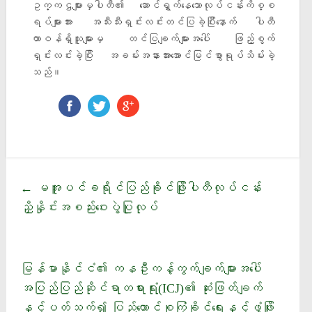
ဥက္ကဌများမှပါတီ၏ ဆောင်ရွှက်နေသောလုပ်ငန်းကိစ္စ
ရပ်များအား အသီးသီးရှင်းလင်းတင်ပြခဲ့ပြီးနောက် ပါတီ
တာဝန်ရှိသူများမှ တင်ပြချက်များအပေါ် ဖြည့်စွက်
ရှင်းလင်းခဲ့ပြီး အခမ်းအနားအားအောင်မြင်စွာရုပ်သိမ်းခဲ့
သည်။
မအူပင်ခရိုင်ပြည်ခိုင်ဖြိုးပါတီလုပ်ငန်း
←
ညှိနှိုင်းအစည်းဝေးပွဲပြုလုပ်
မြန်မာနိုင်ငံ၏ ကနဦးကန့်ကွက်ချက်များအပေါ်
အပြည်ပြည်ဆိုင်ရာတရားရုံး(ICJ)၏ ဆုံးဖြတ်ချက်
နှင့်ပတ်သက်၍ ပြည်ထောင်စုကြံ့ခိုင်ရေးနှင့်ဖွံ့ဖြိုး