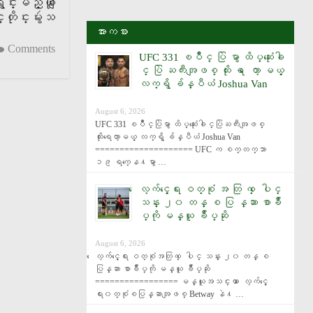
င္းမည္ဟု ေျ
းတိုင္းမွဴးသ
အားကစား
Comments
UFC 331 ၿပိဳင္ ပြဲ မွာ ထိပ္ဆုံးေခါ
င္ ပြဲ ႀကီးအျဖစ္ ထိုး ရ ေတာ့ မယ့္
လက္ရွိ ခ်န္ပီယံ ‌Joshua Van
August 6, 2026
UFC 331 ၿပိဳင္ပြဲမွာ ထိပ္ဆုံးေခါင္ပြဲႀကီးအျဖစ္ 
ထိုးရေတာ့မယ့္ လက္ရွိ ခ်န္ပီယံ ‌Joshua Van 
==================== UFC က စက္တက္ဘာ 
၁၉ ရက္ေန႔မွာ …
ေလ့က်င့္ေရး ဝတ္စုံ အ တြ က္ ေပါင္
သန္း ၂၀ တန္ စ ပြ န္ဆာ စာခ်ဳ
ပ္ကို မန္ယူ ခ်ဳပ္ဆို
August 6, 2026
ေလ့က်င့္ေရး ဝတ္စုံအတြက္ ေပါင္ သန္း ၂၀ တန္ စ
ပြန္ဆာ စာခ်ဳပ္ကို မန္ယူ ခ်ဳပ္ဆို 
================= မန္ယူအသင္းဟာ ေလ့က်င့္ေ
ရး၀တ္စုံစပြန္ဆာအျဖစ္ Betway နဲ႔ …