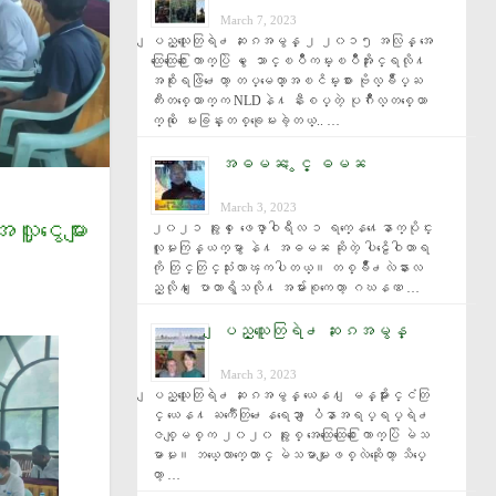
March 7, 2023
ျပည္သူေတြရဲ႕ ဆႏၵအမွန္ ၂ ၂၀၁၅ အလြန္ အေ
ထြေထြေ႐ြးေကာက္ပြဲ မွ ေသာင္ၿပိဳကမ္းၿပိဳအႏိုင္ရလို႔ 
အစိုးရဖြဲ႕ေတာ့ တပ္မေတာ္အၿငိမ္းစား ဗိုလ္ခ်ဳပ္ႀ
ကီးတစ္ေယာက္က NLDနဲ႔ နီးစပ္တဲ့ ပုဂၢိဳလ္တစ္ေယာ
က္ကို ေမးခြန္းတစ္ခုေမးခဲ့တယ္.. …
အဓမၼ ႏွင့္ ဓမၼ
March 3, 2023
လှူငွေများ
၂၀၂၁ ခုႏွစ္ ေဖေဖာ္ဝါရီလ ၁ ရက္ေန႔ေနာက္ပိုင္း 
လူမႈကြန္ယက္မွာ နဲ႔ အဓမၼ ဆိုတဲ့ ပါဠိေဝါဟာရ
ကို တြင္တြင္သုံးလာၾကပါတယ္။ တစ္ခ်ိဳ႕လဲနားလ
ည္လို႔ ေျပာတာရွိသလို႔ အမ်ားစုကေတာ့ ဂဃနဏ …
ျပည္သူေတြရဲ႕ ဆႏၵအမွန္
March 3, 2023
ျပည္သူေတြရဲ႕ ဆႏၵအမွန္ ယေန႔ ျမန္မာႏိုင္ငံတြ
င္ ယေန႔ ႀကဳံေတြ႕ေနရေသာ ျပႆနာအရပ္ရပ္ရဲ႕ 
ဇစ္ျမစ္က ၂၀၂၀ ခုႏွစ္ အေထြေထြေ႐ြးေကာက္ပြဲ မဲသ
မာမႈ။ ဘယ္ေလာက္ေတာင္ မဲသမာမႈျဖစ္လဲဆိုေတာ့ သိပ္ေ
တာ့ …