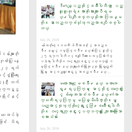
ဒီကေန့ျပည္ခုိင္ၿဖိဳးပါတီဟာ ျပည္
သူလူထုရဲ႔အားကိုးအားထားျပဳရမ
ယ္႕ပါတီျဖစ္တယ္ဆိုတာ ကြၽန္မ
တို႔ နားလည္လက္ခံယုံၾကည္လာၿပီျဖစ္ပါ
တယ္
July 26, 2018
  မႏၲေလးတိုင္းေဒသႀကီး မိတီၴလာခ႐ိုင္ သာစည္ၿ
မိဳ႕နယ္ႏွင့္ ဝမ္းတြင္းၿမိဳ႕နယ္မ်ားတြင္ ဇူလိုင္ 
န်းများကို
၂၅ ရက္က ပါတီဝင္အဆိုျပဳလႊာေပးအပ္ပြဲမ်ားက်င္း
ဂုဏ်ပြု နေ့
ပခဲ့ရာ ပါတီသို႔ဝင္ေရာက္ျခင္းႏွင့္ပတ္သက္၍ ဝ
မ္းတြင္းၿမိဳ႕နယ္ ဘုရားျဖဴေက်းရြာအုပ္စု ရြာရွည္ေက်း
လ ၂၃ ရက်
ရြာမွ ေမာင္စည္သူေအာင္ႏွင့္ သာစည္ၿမိဳ႕နယ္ …
ံ့ဖြိုးရေး
၃၄)ဦး တက်
မဟာေအာင္ေျမၿမိဳ႕နယ္ မဟာအေ
ရွ႕ရပ္ကြက္မွ ေမာင္စုိင္းထက္ေက်ာ္ႏွ
ါတီဥက္ကဋ္ဌ
င့္ ခ်မ္းေအးသာစံၿမိဳ႕နယ္ ကံေကာ
ရိုင်နှင့်
က္ႀကီးရပ္ကြက္မွ မယြန္းမီမီေဇာ္တုိ႔မွ ျ
ပည္ေထာင္စုၾကံ့ခုိင္ေရးႏွင့္ဖြံ႕ၿဖိဳးေရးပါတီ
သုိ႔ ဝင္ေရာက္ျခင္းႏွင့္ပတ္သက္၍ ​ေျပာျကားသြား​ေသာ
း ပေးအပ်ခဲ့
စကားသံမ်ား
ြောင်း သိရ
July 26, 2018