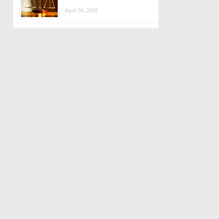
April 26, 2016