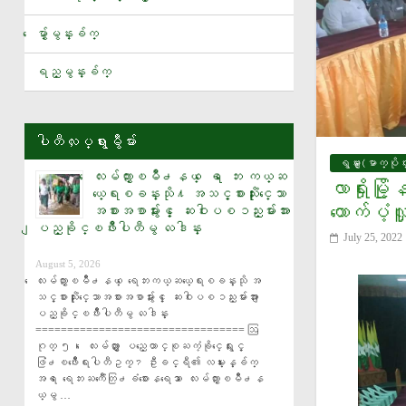
ေလးမ်က္ႏွာ ျပည္သူ႔လႊတ္ေတာ္ကိုယ္စားလွယ္ ဦးျမင့္စိုး၊ (ျမင့္စိုး-နတလ) ၊ ေရ
ေမွ်ာ္မွန္းခ်က္
ျပည္ခိုင္ၿဖိဳးပါတီဒုဥကၠ႒မွ ဝါဆိုသကၤန္းႏွင့္ လႉ ဖြယ္ ဝတၳဳအစုစုတို႔ ကပ္
ရည္မွန္းခ်က္
UFC 331 ၿပိဳင္ ပြဲ မွာ ထိပ္ဆုံးေခါင္ ပြဲ ႀကီးအျဖစ္ ထိုး ရ ေတာ့ မယ့္ လက္ရွိ ခ်
ပါတီလႈပ္ရွားမွဳမ်ား
ရွမ္း(ေျမာက္ပိုင္
ေလးမ်က္ႏွာၿမိဳ႕နယ္ ေရ ေဘး ကယ္ဆ
လာရှိုးမြ
ယ္ေရးစခန္းသို႔ အသင့္စားသုံးႏိုင္ေသာ
ထောက်ပံ့လှ
အစားအစာမ်ားႏွင့္ ေဆးဝါးပစၥည္းမ်ားအား
ျပည္ခိုင္ၿဖိဳးပါတီမွ လႉဒါန္း
July 25, 2022
August 5, 2026
ေလးမ်က္ႏွာၿမိဳ႕နယ္ ေရေဘးကယ္ဆယ္ေရးစခန္းသို အ
သင့္စားသုံးႏိုင္ေသာအစားအစာမ်ားႏွင့္ ေဆးဝါးပစၥည္းမ်ားအား ျ
ပည္ခိုင္ၿဖိဳးပါတီမွ လႉဒါန္း 
================================= ဩ
ဂုတ္ ၅၊ ေလးမ်က္ႏွာ ျပည္ေထာင္စုႀကံ့ခိုင္ေရးႏွင့္
ဖြံ႕ၿဖိဳးေရးပါတီဥကၠ႒ ဦးခင္ရီ၏ လမ္းၫႊန္ခ်က္
အရ ေရေဘးႀကဳံေတြ႕ခံစားေနရေသာ ေလးမ်က္ႏွာၿမိဳ႕န
ယ္မွ …