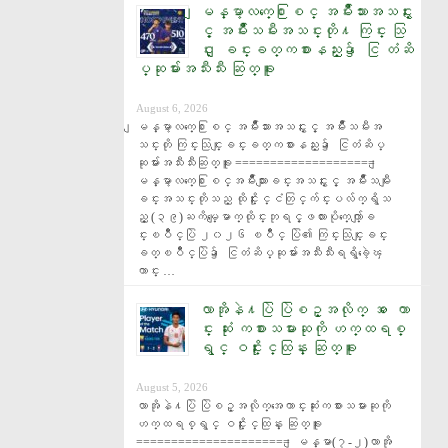
ျမန္မာ့လက္ေ႐ြးစင္ အမ်ိဳးသားအသင္းႏွ
င့္ အမ်ိဳးသမီးအသင္းတို႔ ကြင္း သြ
င္း ျခင္းခတ္ကစားနည္း၌ ေငြ တံဆိ
ပ္ဆုမ်ားအသီးသီး ဆြတ္ခူး
August 6, 2026
ျမန္မာ့လက္ေ႐ြးစင္ အမ်ိဳးသားအသင္းႏွင့္ အမ်ိဳးသမီးအ
သင္းတို ကြင္းသြင္းျခင္းခတ္ကစားနည္း၌ ေငြတံဆိပ္
ဆုမ်ားအသီးသီးဆြတ္ခူး ==================== ျ
မန္မာ့လက္ေ႐ြးစင္အမ်ိဳးသားျခင္းအသင္းႏွင့္ အမ်ိဳးသမီးျ
ခင္းအသင္းတိုသည္ ထိုင္းႏိုင္ငံတြင္က်င္းပလ်က္ရွိသ
ည့္ (၃၉)ႀကိမ္ေျမာက္ထိုင္းဘုရင့္ဖလားပိုက္ေက်ာ္ျခ
င္းၿပိဳင္ပြဲ ၂၀၂၆ ၿပိဳင္ ပြဲ၏ ကြင္းသြင္းျခင္း
ခတ္ၿပိဳင္ပြဲ၌ ေငြတံဆိပ္ဆုမ်ားအသီးသီးရရွိခဲ့ေၾ
ကာင္း …
လာအိုနဲ႔ပြဲ ပြဲစဥ္အလိုက္ အ ေကာ
င္း ဆုံး ကစားသမားဆုကို ဟက္ထရစ္
ရွင္ ဝင္းႏိုင္ထြန္း ဆြတ္ခူး
August 5, 2026
လာအိုနဲ႔ပြဲ ပြဲစဥ္အလိုက္အေကာင္းဆုံးကစားသမားဆုကို 
ဟက္ထရစ္ရွင္ ဝင္းႏိုင္ထြန္း ဆြတ္ခူး 
====================== ျမန္မာ(၇-၂)လာအို