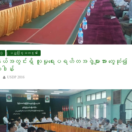
 ေဘး သင့္ေနေသာ ၿမိဳ႕ေပၚ ရပ္ ကြက္ မ်ားကို လိုက္လံၾကည့္ရႈ။
လႉ
န္ပီယံ ‌Joshua Van
း)
ျပည္တြင္းသတင္းမ်ား
ို့နယ်အတွင်းရှိ လူမှုရေးပရဟိတအဖွဲ့များအား တွေ့ဆုံ၍ အ
ူဒါန်း
USDP 2016