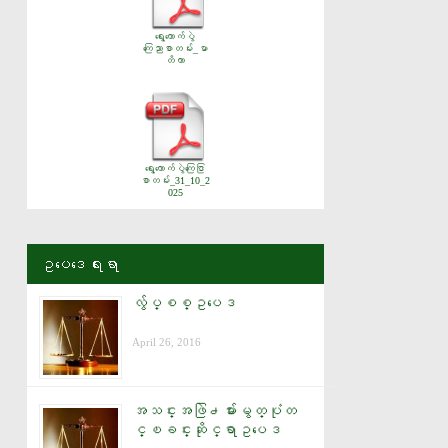
ရွေးကောက်ပွဲ
ကြေညာစာတမ်း_မာ
တိကာ
ရွေးကောက်ပွဲကြေငြာ
စာတမ်း_31_10_2
025
ဥပေဒေရးရာ
လွ်ပ္စစ္ဥပေဒ
April 26, 2016
အသင္းအဖြဲ႕မ်ားမွတ္ပုံတ
င္ၿခင္းဆိုင္ရာဥပေဒ