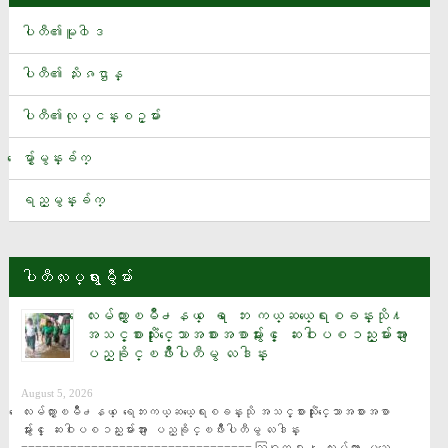
ေလ့က်င့္ေရး ဝတ္စုံ အ တြ က္ ေပါင္ သန္း ၂၀ တန္ စ ပြ န္ဆာ စာခ်ဳပ္ကို မ
ပါတီ၏မူ၀ါဒ
န္ယူ ခ်ဳပ္ဆို
ျမန္မာ့လက္ေ႐ြးစင္ အမ်ိဳးသားအသင္းႏွင့္ အမ်ိဳးသမီးအသင္းတို႔ ကြင္း သြင္း ျခ
ပါတီ၏ သႏိၷဌာန္
င္းခတ္ကစားနည္း၌ ေငြ တံဆိပ္ဆုမ်ားအသီးသီး ဆြတ္ခူး
ပါတီ၏လုပ္ငန္းစဥ္မ်ား
ေလးမ်က္ႏွာၿမိဳ႕နယ္ ေရ ေဘး ကယ္ဆယ္ေရးစခန္းသို႔ အသင့္စားသုံးႏိုင္ေသာအစား
အစာမ်ားႏွင့္ ေဆးဝါးပစၥည္းမ်ားအား ျပည္ခိုင္ၿဖိဳးပါတီမွ လႉဒါန္း
ေမွ်ာ္မွန္းခ်က္
ေရႀကီးနစ္ျမဳပ္မႈဒဏ္ခံရသည့္ ေက်း႐ြာမ်ားရွိ ျပည္သူမ်ားအား ျပည္ခိုင္ၿဖိဳး
ရည္မွန္းခ်က္
ပါတီက ကူညီေထာက္ပံ့
ေတာင္ကိုရီးယားမွာ အပူလႈိင္းေၾကာင့္ ေသဆုံးသူ ၁၉ ဦးအထိရွိလာ
ေလးမ်က္ႏွာ ျပည္သူ႔လႊတ္ေတာ္ကိုယ္စားလွယ္ ဦးျမင့္စိုး၊ (ျမင့္စိုး-နတလ) ၊
ပါတီလႈပ္ရွားမွဳမ်ား
ေရ ေဘး သင့္ေနေသာ ၿမိဳ႕ေပၚ ရပ္ ကြက္ မ်ားကို လိုက္လံၾကည့္ရႈ။
ေလးမ်က္ႏွာၿမိဳ႕နယ္ ေရ ေဘး ကယ္ဆယ္ေရးစခန္းသို႔
ျပည္ခိုင္ၿဖိဳးပါတီဒုဥကၠ႒မွ ဝါဆိုသကၤန္းႏွင့္ လႉ ဖြယ္ ဝတၳဳအစုစုတို႔
အသင့္စားသုံးႏိုင္ေသာအစားအစာမ်ားႏွင့္ ေဆးဝါးပစၥည္းမ်ားအား ျ
ကပ္လႉ
ပည္ခိုင္ၿဖိဳးပါတီမွ လႉဒါန္း
UFC 331 ၿပိဳင္ ပြဲ မွာ ထိပ္ဆုံးေခါင္ ပြဲ ႀကီးအျဖစ္ ထိုး ရ ေတာ့ မယ့္ လက္ရွိ
August 5, 2026
ခ်န္ပီယံ ‌Joshua Van
ေလးမ်က္ႏွာၿမိဳ႕နယ္ ေရေဘးကယ္ဆယ္ေရးစခန္းသို အသင့္စားသုံးႏိုင္ေသာအစားအစာ
မ်ားႏွင့္ ေဆးဝါးပစၥည္းမ်ားအား ျပည္ခိုင္ၿဖိဳးပါတီမွ လႉဒါန္း 