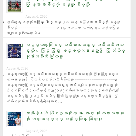
ပြ န္ဆာ စာခ်ဳပ္ကို မန္ယူ ခ်ဳပ္ဆို
August 6, 2026
ေလ့က်င့္ေရး ဝတ္စုံအတြက္ ေပါင္ သန္း ၂၀ တန္ စပြန္ဆာ စာခ်ဳပ္ကို မန္ယူ 
ခ်ဳပ္ဆို ================= မန္ယူအသင္းဟာ ေလ့က်င့္ေရး၀တ္စုံစပြန္
ဆာအျဖစ္ Betway နဲ႔ …
ျမန္မာ့လက္ေ႐ြးစင္ အမ်ိဳးသားအသင္းႏွင့္ အမ်ိဳးသမီးအသ
င္းတို႔ ကြင္း သြင္း ျခင္းခတ္ကစားနည္း၌ ေငြ တံဆိပ္
ဆုမ်ားအသီးသီး ဆြတ္ခူး
August 6, 2026
ျမန္မာ့လက္ေ႐ြးစင္ အမ်ိဳးသားအသင္းႏွင့္ အမ်ိဳးသမီးအသင္းတို ကြင္းသြင္းျခင္းခ
တ္ကစားနည္း၌ ေငြတံဆိပ္ဆုမ်ားအသီးသီးဆြတ္ခူး ==================== ျ
မန္မာ့လက္ေ႐ြးစင္အမ်ိဳးသားျခင္းအသင္းႏွင့္ အမ်ိဳးသမီးျခင္းအသင္းတိုသည္ ထို
င္းႏိုင္ငံတြင္က်င္းပလ်က္ရွိသည့္ (၃၉)ႀကိမ္ေျမာက္ထိုင္းဘုရင့္ဖလားပိုက္ေက်ာ္ျ
ခင္းၿပိဳင္ပြဲ ၂၀၂၆ ၿပိဳင္ ပြဲ၏ ကြင္းသြင္းျခင္းခတ္ၿပိဳင္ပြဲ၌ ေငြ
တံဆိပ္ဆုမ်ားအသီးသီးရရွိခဲ့ေၾကာင္း …
လာအိုနဲ႔ပြဲ ပြဲစဥ္အလိုက္ အ ေကာင္း ဆုံး ကစားသမားဆု
ကို ဟက္ထရစ္ရွင္ ဝင္းႏိုင္ထြန္း ဆြတ္ခူး
August 5, 2026