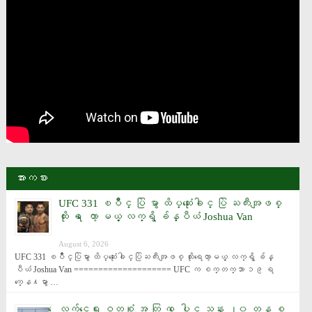
အားကစား
UFC 331 ၿပိဳင္ ပြဲ မွာ ထိပ္ဆုံးေခါင္ ပြဲ ႀကီးအျဖစ္
ထိုး ရ ေတာ့ မယ့္ လက္ရွိ ခ်န္ပီယံ ‌Joshua Van
August 6, 2026
UFC 331 ၿပိဳင္ပြဲမွာ ထိပ္ဆုံးေခါင္ပြဲႀကီးအျဖစ္ ထိုးရေတာ့မယ့္ လက္ရွိ ခ်န္
ပီယံ ‌Joshua Van ==================== UFC က စက္တက္ဘာ ၁၉ ရ
က္ေန႔မွာ …
ေလ့က်င့္ေရး ဝတ္စုံ အ တြ က္ ေပါင္ သန္း ၂၀ တန္ စ