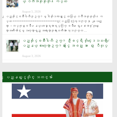
ယ္ ဝတၳဳအစုစုတို႔ ကပ္လႉ
August 5, 2026
ျပည္ခိုင္ၿဖိဳးပါတီဒုဥကၠ႒မွ ဝါဆိုသကၤန္းႏွင့္ လႉဖြယ္ ဝတၳဳအစုစုတို႔ က
ပ္လႉ ========================= (ျပည္တြင္း)ၾသဂုတ္ ၄ ေနျပည္ေ
တာ္ ၊တပ္ကုန္းၿမိဳ႕နယ္ အေနာ္ရထာရပ္ကြက္ ၿမိဳ႕ေရွ႕စႏၵာ႐ုံဘုန္းေ
တာ္ႀကီးေက်ာင္းမွ သက္ေတာ္ရွည္ ဆရာေတာ္ဘုရားႀကီးအား ၾသဂုတ္လ …
ျပည္ခိုင္ၿဖိဳးပါတီ ဥကၠ႒ ဦးခင္ရီ တိုင္းေဒသႀကီး/ျ
ပည္နယ္ လႊတ္ေတာ္ဥကၠ႒မ်ားႏွင့္ အစည္း အ ေဝး ျပဳလုပ္
August 3, 2026
ျပည္နယ္ႏွင့္တိုင္း သတင္းမ်ား