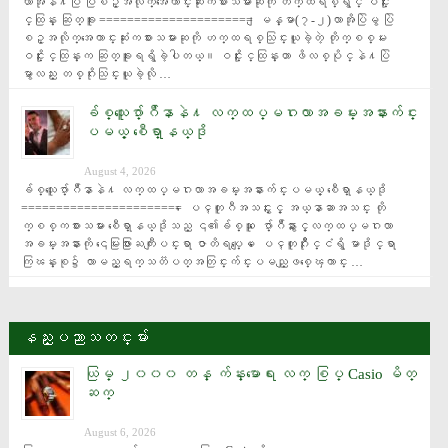
လာအိုနဲ႔ပြဲ ပြဲစဥ္အလိုက္အေကာင္းဆုံးကစားသမားဆုကို ဟက္ထရစ္ရွင္ ဝင္းႏို
င္ထြန္း ဆြတ္ခူး ====================== ျမန္မာ(၇-၂)လာအိုပြဲမွ ပြဲ
စဥ္အလိုက္အေကာင္းဆုံးကစားသမားဆုကို ဟက္ထရစ္သြင္းယူခဲ့တဲ့ တိုက္စစ္မႉး 
ဝင္းႏိုင္ထြန္းက ဆြတ္ခူးရရွိခဲ့ပါတယ္။ ဝင္းႏိုင္ထြန္းဟာ ဖိလစ္ပိုင္နဲ႔ပြဲ
မွာလည္း တစ္ဂိုးသြင္းယူခဲ့လို …
ခ်စ္သူေဂ်ာ္ဂ်ီနာနဲ႔ လက္ထပ္မဂၤလာအခမ္းအနားက်င္း
ပမယ့္ စီေရာ္နယ္ဒို
August 4, 2026
ခ်စ္သူေဂ်ာ္ဂ်ီနာနဲ႔ လက္ထပ္မဂၤလာအခမ္းအနားက်င္းပမယ့္ စီေရာ္နယ္ဒို 
======================= ေပၚတူဂီအသင္းႏွင့္ အယ္နာဆာအသင္း တို
က္စစ္ကစားသမား စီေရာ္နယ္ဒိုသည္ ၎၏ခ်စ္သူ ေဂ်ာ္ဂ်ီနာႏွင့္လက္ထပ္မဂၤလာ
အခမ္းအနားကို ၎ေမြးဖြားႀကီးျပင္းရာ ဇာတိရပ္ေျမ ေပၚတူဂီႏိုင္ငံရွိ မာဒိုင္ရာ
ကြၽန္းစု၌ လာမည့္ရက္သတၱပတ္အတြင္းက်င္းပမည္ျဖစ္ေၾကာင္း …
နည္းပညာသတင္းမ်ား
ယြမ္ ၂၀၀၀ တန္ က်န္းမာေရး လက္ စြပ္ Casio မိတ္
ဆက္
August 6, 2026