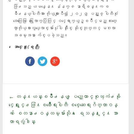
ဖြဲ႕သည္ ယမန္ေန႔ နံနက္ ၈ နာရီခန္႔က ၿ
မိဳ႕နယ္ပါတီအား ကိုယ္စားျပဳ၍ ၂ဝ၂ဝ ျပည့္ႏွစ္ ပါတီစုံ
အေထြေထြ ေရြးေကာက္ပြဲတြင္ ဝင္ေရာက္ယွဥ္ၿပိဳင္မည့္ လႊတ္ေ
တာ္ကိုယ္စားလွယ္ေလာင္းမ်ားပုံပါ ဗီႏိုင္း ဆိုင္းဘုတ္တင္ မဂၤလာ
အခမ္းအနား က်င္းပခဲ့သည္။
ေသာင္းေဌး(ေရဦး)
တန္႔ယန္းၿမိဳ႕နယ္ ျပည္ေထာင္စုၾကံ႕ခုိ
←
င္ေရးႏွင္႕ဖြံ႔ၿဖိဳးေရးပါတီ စစ္ေဆးေရးဂိတ္တာဝန္
က် ေစတနာ႕ဝန္ထမ္းမ်ားသို႔ ေရသန္႔ႏွင္႔ အာ
ဟာရလွဴဒါန္း