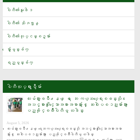
ခ်န္ပီယံ ‌Joshua Van
ပါတီ၏မူ၀ါဒ
ယြမ္ ၂၀၀၀ တန္ က်န္းမာေရး လက္ စြပ္ Casio မိတ္ဆက္
ႏိုင္ငံေတာ္သမၼတ ထိုင္းႏိုင္ငံသို႔ ေရာက္ရွိ
ပါတီ၏ သႏိၷဌာန္
ေလ့က်င့္ေရး ဝတ္စုံ အ တြ က္ ေပါင္ သန္း ၂၀ တန္ စ ပြ န္ဆာ စာခ်ဳပ္ကို မ
ပါတီ၏လုပ္ငန္းစဥ္မ်ား
န္ယူ ခ်ဳပ္ဆို
ျမန္မာ့လက္ေ႐ြးစင္ အမ်ိဳးသားအသင္းႏွင့္ အမ်ိဳးသမီးအသင္းတို႔ ကြင္း သြင္း ျခ
ေမွ်ာ္မွန္းခ်က္
င္းခတ္ကစားနည္း၌ ေငြ တံဆိပ္ဆုမ်ားအသီးသီး ဆြတ္ခူး
ရည္မွန္းခ်က္
ေလးမ်က္ႏွာၿမိဳ႕နယ္ ေရ ေဘး ကယ္ဆယ္ေရးစခန္းသို႔ အသင့္စားသုံးႏိုင္ေသာအစား
အစာမ်ားႏွင့္ ေဆးဝါးပစၥည္းမ်ားအား ျပည္ခိုင္ၿဖိဳးပါတီမွ လႉဒါန္း
ေရႀကီးနစ္ျမဳပ္မႈဒဏ္ခံရသည့္ ေက်း႐ြာမ်ားရွိ ျပည္သူမ်ားအား ျပည္ခိုင္ၿဖိဳး
ပါတီလႈပ္ရွားမွဳမ်ား
ပါတီက ကူညီေထာက္ပံ့
ေလးမ်က္ႏွာၿမိဳ႕နယ္ ေရ ေဘး ကယ္ဆယ္ေရးစခန္းသို႔
ဒီယိုမန္ဒီကို ရီးယဲလ္မက္ဒရစ္အသင္း ေခၚယူ
အသင့္စားသုံးႏိုင္ေသာအစားအစာမ်ားႏွင့္ ေဆးဝါးပစၥည္းမ်ားအား ျ
ျပည္ တြင္း စက္သုံးဆီေဈး တစ္လီတာလွ်င္ က်ပ္ ၁၇၀ မွ ၂၆၅ အထိ ျမင့္
ပည္ခိုင္ၿဖိဳးပါတီမွ လႉဒါန္း
တက္
August 5, 2026
ေလးမ်က္ႏွာၿမိဳ႕နယ္ ေရေဘးကယ္ဆယ္ေရးစခန္းသို အသင့္စားသုံးႏိုင္ေသာအစားအစာ
မ်ားႏွင့္ ေဆးဝါးပစၥည္းမ်ားအား ျပည္ခိုင္ၿဖိဳးပါတီမွ လႉဒါန္း 