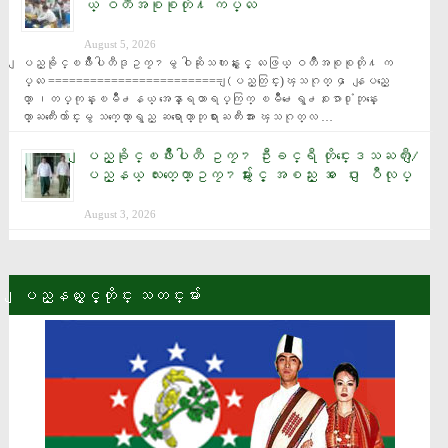
ယ္ ဝတၳဳအစုစုတို႔ ကပ္လႉ
August 5, 2026
ျပည္ခိုင္ၿဖိဳးပါတီဒုဥကၠ႒မွ ဝါဆိုသကၤန္းႏွင့္ လႉဖြယ္ ဝတၳဳအစုစုတို႔ က
ပ္လႉ ========================= (ျပည္တြင္း)ၾသဂုတ္ ၄ ေနျပည္ေ
တာ္ ၊တပ္ကုန္းၿမိဳ႕နယ္ အေနာ္ရထာရပ္ကြက္ ၿမိဳ႕ေရွ႕စႏၵာ႐ုံဘုန္းေ
တာ္ႀကီးေက်ာင္းမွ သက္ေတာ္ရွည္ ဆရာေတာ္ဘုရားႀကီးအား ၾသဂုတ္လ …
ျပည္ခိုင္ၿဖိဳးပါတီ ဥကၠ႒ ဦးခင္ရီ တိုင္းေဒသႀကီး/ျ
ပည္နယ္ လႊတ္ေတာ္ဥကၠ႒မ်ားႏွင့္ အစည္း အ ေဝး ျပဳလုပ္
August 3, 2026
ျပည္နယ္ႏွင့္တိုင္း သတင္းမ်ား