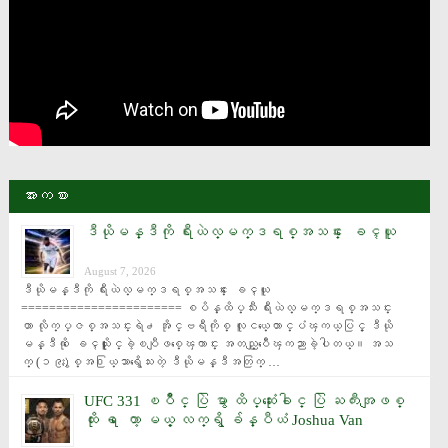
အားကစား
ဒီယိုမန္ဒီကို ရီးယဲလ္မက္ဒရစ္အသင္း ေခၚယူ
August 7, 2026
ဒီယိုမန္ဒီကို ရီးယဲလ္မက္ဒရစ္အသင္း ေခၚယူ 
======================= စပိန္ထိပ္သီး ရီးယဲလ္မက္ဒရစ္အသင္း
ဟာ လိုက္ပ္ဇစ္အသင္းရဲ႕ အိုင္ဗရီကိုစ္ လူငယ္ေတာင္ပံၾကယ္ပြင့္ ဒီယို
မန္ဒီကို ေခၚယူႏိုင္ခဲ့ၿပီျဖစ္ေၾကာင္း အတည္ျပဳေၾကညာခဲ့ပါတယ္။ အသ
က္ (၁၉)ႏွစ္အ႐ြယ္သာရွိေသးတဲ့ ဒီယိုမန္ဒီအတြက္ …
UFC 331 ၿပိဳင္ ပြဲ မွာ ထိပ္ဆုံးေခါင္ ပြဲ ႀကီးအျဖစ္
ထိုး ရ ေတာ့ မယ့္ လက္ရွိ ခ်န္ပီယံ ‌Joshua Van