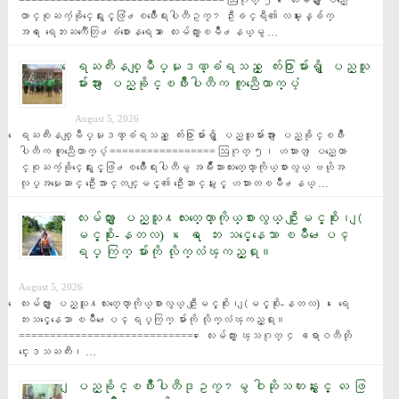
================================= ဩဂုတ္ ၅၊ ေလးမ်က္ႏွာ ျပည္ေ
ထာင္စုႀကံ့ခိုင္ေရးႏွင့္ဖြံ႕ၿဖိဳးေရးပါတီဥကၠ႒ ဦးခင္ရီ၏ လမ္းၫႊန္ခ်က္
အရ ေရေဘးႀကဳံေတြ႕ခံစားေနရေသာ ေလးမ်က္ႏွာၿမိဳ႕နယ္မွ …
ေရႀကီးနစ္ျမဳပ္မႈဒဏ္ခံရသည့္ ေက်း႐ြာမ်ားရွိ ျပည္သူ
မ်ားအား ျပည္ခိုင္ၿဖိဳးပါတီက ကူညီေထာက္ပံ့
August 5, 2026
ေရႀကီးနစ္ျမဳပ္မႈဒဏ္ခံရသည့္ ေက်း႐ြာမ်ားရွိ ျပည္သူမ်ားအား ျပည္ခိုင္ၿဖိဳး
ပါတီက ကူညီေထာက္ပံ့ ================= ဩဂုတ္ ၅၊ ဟသၤာတ ျပည္ေထာ
င္စုႀကံ့ခိုင္ေရးႏွင့္ဖြံ႕ၿဖိဳးေရးပါတီမွ အမ်ိဳးသားလႊတ္ေတာ္ကိုယ္စားလွယ္ ဗဟိုအ
လုပ္အမႈေဆာင္ ဦးေအာင္တင္ျမင့္၏ ဦးေဆာင္မႈႏွင့္ ဟသၤာတၿမိဳ႕နယ္ …
ေလးမ်က္ႏွာ ျပည္သူ႔လႊတ္ေတာ္ကိုယ္စားလွယ္ ဦးျမင့္စိုး၊ (ျ
မင့္စိုး-နတလ) ၊ ေရ ေဘး သင့္ေနေသာ ၿမိဳ႕ေပၚ
ရပ္ ကြက္ မ်ားကို လိုက္လံၾကည့္ရႈ။
August 5, 2026
ေလးမ်က္ႏွာ ျပည္သူ႔လႊတ္ေတာ္ကိုယ္စားလွယ္ ဦးျမင့္စိုး၊ (ျမင့္စိုး-နတလ) ၊ ေရေ
ဘးသင့္ေနေသာ ၿမိဳ႕ေပၚ ရပ္ကြက္ မ်ားကို လိုက္လံၾကည့္ရႈ။ 
============================= ေလးမ်က္ႏွာ ၾသဂုတ္ ၄ ဧရာဝတီတို
င္းေဒသႀကီး၊ …
ျပည္ခိုင္ၿဖိဳးပါတီဒုဥကၠ႒မွ ဝါဆိုသကၤန္းႏွင့္ လႉ ဖြ