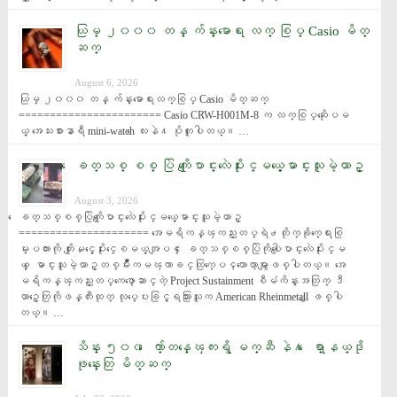
ယြမ္ ၂၀၀၀ တန္ က်န္းမာေရး လက္ စြပ္ Casio မိတ္
ဆက္
August 6, 2026
ယြမ္ ၂၀၀၀ တန္ က်န္းမာေရးလက္စြပ္ Casio မိတ္ဆက္ 
======================= Casio CRW-H001M-8 က လက္စြပ္ဆိုေပမ
ယ့္ အေသးစားနာရီ mini-watch ေလးနဲ႔ ပိုတူပါတယ္။ …
ေခတ္သစ္ စစ္ ပြဲ ကိုေျပာင္းလဲေပးႏိုင္မယ့္ေမာင္းသူမဲ့ယာဥ္
August 3, 2026
ေခတ္သစ္စစ္ပြဲကိုေျပာင္းလဲေပးႏိုင္မယ့္ေမာင္းသူမဲ့ယာဥ္ 
===================== အေမရိကန္ၾကည္းတပ္ရဲ႕တိုက္ခိုက္ေရးစြ
မ္းပကားကို တိုးျမႇင့္ေပးႏိုင္ေစမယ့္အျပင္ ေခတ္သစ္စစ္ပြဲကိုပါေျပာင္းလဲေပးႏိုင္မ
ယ့္ ေမာင္းသူမဲ့ယာဥ္တစ္မ်ိဳးကမၾကာခင္ထြက္ေပၚလာေတာ့မွာျဖစ္ပါတယ္။ အေ
မရိကန္ၾကည္းတပ္ကေဖာ္ေဆာင္တဲ့ Project Sustainment စီမံကိန္းအတြက္ ဒီ
ယာဥ္ေတြကိုဖန္တီးထုတ္ လုပ္ေပးခြင့္ရသြားသူက American Rheinmetall ျဖစ္ပါ
တယ္။ …
သိန္း ၅၀၀ ေက်ာ္တန္ေၾကးရွိ မက္ဆီ နဲ႔ ေရာ္နယ္ဒို
ဖုန္းေတြ မိတ္ဆက္