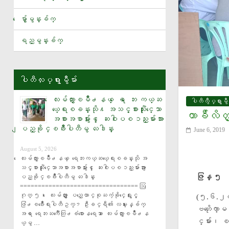
ေလးမ်က္ႏွာၿမိဳ႕နယ္ ေရ ေဘး ကယ္ဆယ္ေရးစခန္းသို႔ အသင့္စားသုံးႏိုင္ေသာအစားအစာမ်ာ
ေမွ်ာ္မွန္းခ်က္
ေရႀကီးနစ္ျမဳပ္မႈဒဏ္ခံရသည့္ ေက်း႐ြာမ်ားရွိ ျပည္သူမ်ားအား ျပည္ခိုင္ၿဖိဳးပါတ
ရည္မွန္းခ်က္
ဒီယိုမန္ဒီကို ရီးယဲလ္မက္ဒရစ္အသင္း ေခၚယူ
ပါတီလႈပ္ရွားမွဳမ်ား
ေလးမ်က္ႏွာၿမိဳ႕နယ္ ေရ ေဘး ကယ္ဆ
ပါတီလွဳပ္ရွားမွဳမ
ယ္ေရးစခန္းသို႔ အသင့္စားသုံးႏိုင္ေသာ
တာခ်ီလိတ
အစားအစာမ်ားႏွင့္ ေဆးဝါးပစၥည္းမ်ားအား
ျပည္ခိုင္ၿဖိဳးပါတီမွ လႉဒါန္း
June 6, 2019
August 5, 2026
ေလးမ်က္ႏွာၿမိဳ႕နယ္ ေရေဘးကယ္ဆယ္ေရးစခန္းသို အ
သင့္စားသုံးႏိုင္ေသာအစားအစာမ်ားႏွင့္ ေဆးဝါးပစၥည္းမ်ားအား ျ
ဇြန္ ၅
ပည္ခိုင္ၿဖိဳးပါတီမွ လႉဒါန္း 
================================= ဩ
ဂုတ္ ၅၊ ေလးမ်က္ႏွာ ျပည္ေထာင္စုႀကံ့ခိုင္ေရးႏွင့္
(၅.၆.၂၀၁
ဖြံ႕ၿဖိဳးေရးပါတီဥကၠ႒ ဦးခင္ရီ၏ လမ္းၫႊန္ခ်က္
ဗဟိုေကာ္မ
အရ ေရေဘးႀကဳံေတြ႕ခံစားေနရေသာ ေလးမ်က္ႏွာၿမိဳ႕န
င္မ်ား၊ 
ယ္မွ …