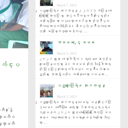
March 7, 2023
ျပည္သူေတြရဲ႕ ဆႏၵအမွန္ ၂ ၂၀၁၅ အလြန္ အေ
ထြေထြေ႐ြးေကာက္ပြဲ မွ ေသာင္ၿပိဳကမ္းၿပိဳအႏိုင္ရလို႔ 
အစိုးရဖြဲ႕ေတာ့ တပ္မေတာ္အၿငိမ္းစား ဗိုလ္ခ်ဳပ္ႀ
ကီးတစ္ေယာက္က NLDနဲ႔ နီးစပ္တဲ့ ပုဂၢိဳလ္တစ္ေယာ
က္ကို ေမးခြန္းတစ္ခုေမးခဲ့တယ္.. …
အဓမၼ ႏွင့္ ဓမၼ
March 3, 2023
၂၀၂၁ ခုႏွစ္ ေဖေဖာ္ဝါရီလ ၁ ရက္ေန႔ေနာက္ပိုင္း 
 က်င္းပ
လူမႈကြန္ယက္မွာ နဲ႔ အဓမၼ ဆိုတဲ့ ပါဠိေဝါဟာရ
ကို တြင္တြင္သုံးလာၾကပါတယ္။ တစ္ခ်ိဳ႕လဲနားလ
ည္လို႔ ေျပာတာရွိသလို႔ အမ်ားစုကေတာ့ ဂဃနဏ …
ျပည္သူေတြရဲ႕ ဆႏၵအမွန္
March 3, 2023
ျပည္သူေတြရဲ႕ ဆႏၵအမွန္ ယေန႔ ျမန္မာႏိုင္ငံတြ
င္ ယေန႔ ႀကဳံေတြ႕ေနရေသာ ျပႆနာအရပ္ရပ္ရဲ႕ 
တီ႐ံုး၌
ဇစ္ျမစ္က ၂၀၂၀ ခုႏွစ္ အေထြေထြေ႐ြးေကာက္ပြဲ မဲသ
ေကာ္မတီဝ
မာမႈ။ ဘယ္ေလာက္ေတာင္ မဲသမာမႈျဖစ္လဲဆိုေတာ့ သိပ္ေ
တာ့ …
္ေကာ္မတီ